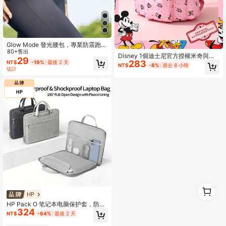
Glow Mode 發光腰包，專業防震跑步
腰包（女款），附可調節肩帶，防水
80+售出
Disney 1個迪士尼官方授權米奇與好
運動腰包，適合戶外健身、旅行、休
29
283
NT$
-19%
最後 2 天
友圖案抽繩翻蓋休閒背包，可愛卡通
NT$
-8%
過去 8 小時
閒跑步、登山、騎單車，跑步配件，
估計
尼龍背包，可調節肩帶，輕量上學
旅行必備
包，運動戶外包，適合女孩/學生/年輕
人/粉絲，開學季、日常休閒、短途旅
行、休閒戶外理想選擇
1
0
HP
HP Pack O 笔记本电脑保护套，防震
324
防刮内衬，防水面料，360 度全方位
NT$
-64%
最後 2 天
保护笔记本电脑便携包