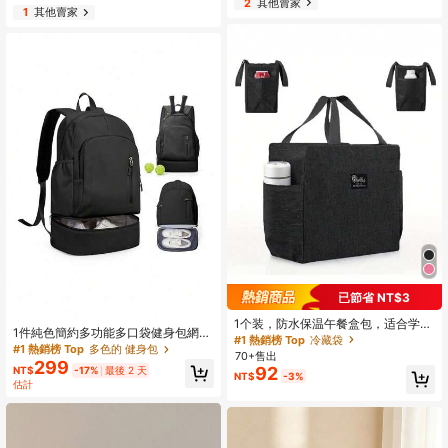
2
其他賣家
理袋；衣物收纳袋；打包袋；旅行必
1
其他賣家
备；旅行收纳袋
已節省 NT$3
1个装，防水保温午餐盒包，适合学生
1件純色簡約多功能多口袋健身包網球
和上班族——完美的旅行配件和厨房
#1 熱銷榜 Top
冷藏袋
包後背包旅行便攜輕量耐用時尚居家
#1 熱銷榜 Top
多色的 健身包
小工具，方便随时随地享用健康餐食
70+售出
款
299
92
NT$
-17%
最後 2 天
NT$
-3%
估計