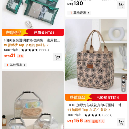
130
學生攜帶書籍上課，也非常適合通勤
NT$
與休閒使用，大容量單肩包
1
其他賣家
已節省 NT$1
1個/6個裝透明網格收納袋，適用數據
線、數位零錢卡、鑰匙、耳機、充電
#1 熱銷榜 Top
多色的 數碼包
頭與化妝品，線材收納整理袋
500+售出
(100+)
41
NT$
-2%
1
其他賣家
4
已節省 NT$14
DLIU 加厚灯芯绒花卉印花面料，时
尚，简约，复古风格手提包，午餐盒
#1 熱銷榜 Top
在 花 午餐袋
手提袋，拉链半密封，前拉链口袋，
100+售出
(500+)
便携式购物袋，多用途包，午餐袋，
156
便当盒袋，女士包，大容量，方形
NT$
-8%
最後 2 天
包，手提包，适合户外购物，散步，