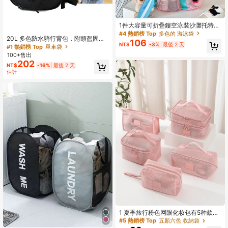
1件大容量可折疊鏤空泳裝沙灘托特
包，旅行包
#4 熱銷榜 Top
多色的 游泳袋
20L 多色防水騎行背包，附頭盔固定
106
NT$
-3%
最後 2 天
座，適合戶外活動，防水包
#1 熱銷榜 Top
單車袋
100+售出
202
NT$
-16%
最後 2 天
估計
#5 熱銷榜 Top
五顏六色 收納袋
回購率高的顧客
#5 熱銷榜 Top
#5 熱銷榜 Top
五顏六色 收納袋
五顏六色 收納袋
1 夏季旅行粉色网眼化妆包有5种款式
化妆品收纳袋，大容量便携透明旅行
回購率高的顧客
回購率高的顧客
洗漱包，适合开学季去海滩和学生