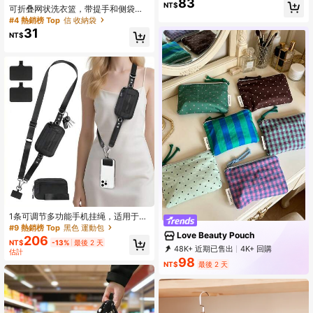
83
#5 熱銷榜 Top
五顏六色 收納袋
NT$
可折叠网状洗衣篮，带提手和侧袋，
回購率高的顧客
适用于儿童房、宿舍、房车、邮轮 -
#4 熱銷榜 Top
信 收納袋
灰色，卧室、宿舍、洗衣房、旅行必
31
NT$
备收纳篮 - 可收纳脏衣服和干净衣
服，文胸收纳盒，衣物收纳袋，网状
袋，旅行必备
1条可调节多功能手机挂绳，适用于各
种手机壳、身份证、信用卡、通行
#9 熱銷榜 Top
黑色 運動包
Love Beauty Pouch
证、背包，采用简约尼龙材质，男女
206
NT$
-13%
最後 2 天
通用
48K+ 近期已售出
4K+ 回購
估計
6.6K 訂閱
98
NT$
最後 2 天