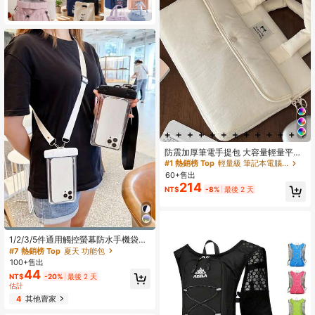
防震加厚筆電手提包 大容量輕量平板
包 適用 11/13/14/15.6 吋筆電防震內
#1 熱銷榜 Top
輕量級 筆記本電腦包
層套 適合學生、國中生、高中生、護
60+售出
理師、教師、商務人士、旅人、上班
214
NT$
-8%
最後 2 天
族、購物、辦公人員、約會、登山、
訓練、工作，生日禮物與節日禮物
1/2/3/5件通用觸控螢幕防水手機袋，
螢光發光游泳潛水手機殼，可用作觸
#7 熱銷榜 Top
夏天 功能包
控螢幕游泳潛水手機殼，也可作為水
100+售出
下相機手機殼，便攜旅行手機包，附
44
NT$
-20%
最後 2 天
可調節掛繩，PVC材質，無需電池，
估計
旅行必需品，夏季用品，返校用品
4
其他賣家