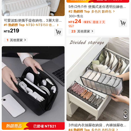
5件/2件/1件 便攜式迷你透明拉鍊收納
袋，小型多功能收納袋，透明旅行配
#2 熱銷榜 Top
多色的 數碼包
件收納包，旅行必需品，電子產品收
300+售出
納袋
可愛波點便攜手提收納包，3層大容量
24
NT$
-93%
最後 2 天
隔層設計，可輕鬆收納保養品、化妝
#1 熱銷榜 Top
NT$0-NT$150 收納包
估計
刷、口紅、粉餅、盥洗用品及其他日
219
23
其他賣家
NT$
常必需品。防水布料，耐髒易清潔，
旅行中不擔心潑濺與污漬；雙手把設
1
其他賣家
計方便攜帶，拉鍊開合順暢。適用於
旅行、宿舍、健身房、居家收納，粉
色實用百搭
3件組內衣抽屜收納袋，內褲抽屜收納
已節省 NT$21
盒，內衣收納盒，衣櫃收納盒，抽屜
#4 熱銷榜 Top
多色的 布料存儲