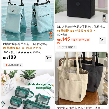
DLIU 新款纯色尼龙手提包，优雅托特
包，拉链半开式时尚包，适合上学、
#1 熱銷榜 Top
輕量級 午餐袋
上班、购物、露营、日常使用，可作
80+售出
午餐包、午餐盒、午餐容器，便携旅
145
NT$
-16%
最後 2 天
行必备品。
估計
时尚双层斜挎手机包，多口袋拉链设
计，多功能防水旅行钱包，可收纳手
1
其他賣家
#1 熱銷榜 Top
夏日氛圍 收納包
机、钥匙、硬币、身份证件和耳机；
300+售出
(100+)
女士手机包，通勤、外出、度假必备
189
的时尚单品。
NT$
1
其他賣家
女款帆布托特包 2026 新款，適合大