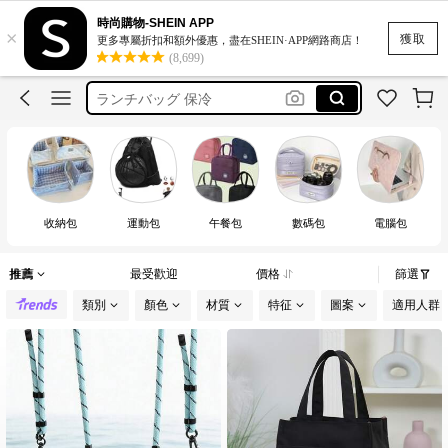
lonchera mujer
時尚購物-SHEIN APP
×
バック収納
獲取
更多專屬折扣和額外優惠，盡在SHEIN·APP網路商店！
(8,699)
ランチバッグ 保冷
under armour
bag
收納包
運動包
午餐包
數碼包
電腦包
推薦
最受歡迎
價格
篩選
類別
顏色
材質
特征
圖案
適用人群