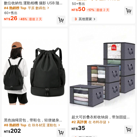
收納盒，網格抽屜收納盒
數位收納包 運動相機 攝影 USB 隨身
50+售出
碟 充電線 分類收納 便攜旅行收納袋
#4 熱銷榜 Top
平原 數碼包
50
NT$
-17%
最後 2 天
60+售出
26
3
其他賣家
NT$
-45%
最後 2 天
超大可折叠衣柜收纳袋，带加固提
黑色抽绳背包，带鞋仓，轻便健身
手；超大搬家纸箱，带拉链；多功能
#2 高評價
在 布料存儲
包，男女通用，大容量旅行运动包，
#8 熱銷榜 Top
在 秋冬材質 運動包
衣物收纳袋，可收纳衣物、毯子、床
35
带侧网袋，适合日常休闲携带、健
NT$
202
上用品、枕头、玩具、卧室用品、返
NT$
身、户外活动、上学和周末使用。
校必备衣物袋；防水收纳袋；衣物整