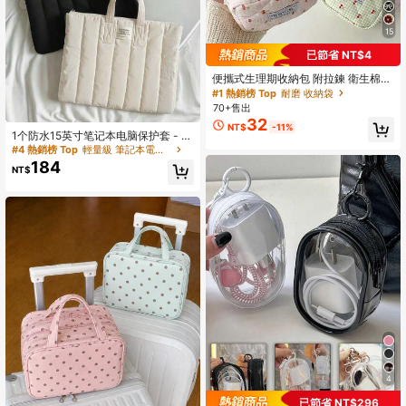
15
#1 熱銷榜 Top
耐磨 收納袋
已節省 NT$4
回購率高的顧客
#1 熱銷榜 Top
#1 熱銷榜 Top
耐磨 收納袋
耐磨 收納袋
便攜式生理期收納包 附拉鍊 衛生棉與
棉條收納盒 多功能化妝包 郵輪房用
回購率高的顧客
回購率高的顧客
#4 熱銷榜 Top
輕量級 筆記本電腦包
返校旅行必備配件 女士禮物
70+售出
#1 熱銷榜 Top
耐磨 收納袋
回購率高的顧客
32
回購率高的顧客
NT$
-11%
#4 熱銷榜 Top
#4 熱銷榜 Top
輕量級 筆記本電腦包
輕量級 筆記本電腦包
1个防水15英寸笔记本电脑保护套 - 防
震便携包，加厚大容量平板电脑包
回購率高的顧客
回購率高的顧客
（黑/白）笔记本电脑包 笔记本电脑套
184
#4 熱銷榜 Top
輕量級 筆記本電腦包
NT$
笔记本电脑保护套 笔记本电脑保护套
回購率高的顧客
男女通用旅行必备
4
已節省 NT$296