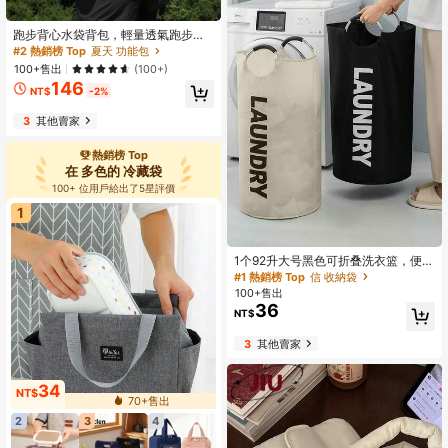
跑步背心水袋背包，輕量透氣跑步背
包，可調節跑步水袋背心，適用於越
#2 熱銷榜 Top
夏天 功能包
野跑、馬拉松、慢跑、騎行等運動，
100+售出
(100+)
大容量旅行包，男女通用，旅行必需
146
品，耐用，適合跑步、徒步、足球，
NT$
-2%
可搭配足球鞋，旅行必需品
3
其他賣家
熱銷榜 Top
在 多色的 冷藏袋
100+ 位用戶給出了5星評價
1
1个92升大号黑色可折叠洗衣篮，便携
式手持洗衣篮，优质牛津布收纳袋，
#1 熱銷榜 Top
信 收納袋
独立式高款衣物篮，浴室收纳篮，节
100+售出
省空间脏衣分类篮，适用于浴室、宿
36
NT$
舍、阳台，洗衣袋，衣物袋，防水
袋，收纳袋，衣物整理袋，衣物收纳
3
其他賣家
袋，打包袋，旅行必备品
34
NT$
70+售出
2
3
4