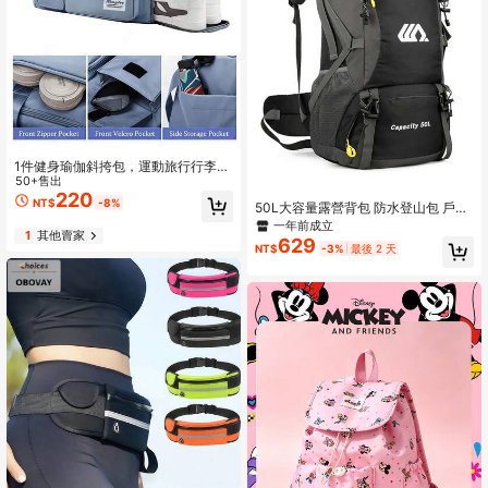
1件健身瑜伽斜挎包，運動旅行行李
袋，附鞋子隔層與乾濕分離口袋，米
50+售出
色耐磨材質，輕量週末過夜手提包，
220
NT$
-8%
50L大容量露營背包 防水登山包 戶外
適用訓練與游泳
運動包 抽繩背包 學生書包 籃球包 足
一年前成立
1
其他賣家
球包 運動背包 大學生健身旅行健身瑜
629
NT$
-3%
最後 2 天
珈戶外野餐騎行徒步 防水輕量便攜配
件