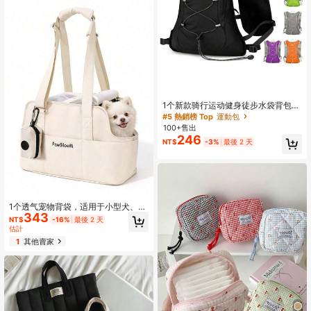
1个新款骑行运动健身徒步水袋背包，
透气轻便超轻越野跑背包，户外旅行
#5 熱銷榜 Top
運動包
背包
100+售出
246
NT$
-3%
最後 2 天
1个透气宠物背袋，适用于小型犬、兔
343
子、猫咪，带大口袋，棉质面料，软
NT$
-16%
最後 2 天
边设计，可折叠，适合旅行、户外露
估計
营和野外活动，小型犬适用，可拆卸
1
其他賣家
清洗，车载舒适宠物座椅