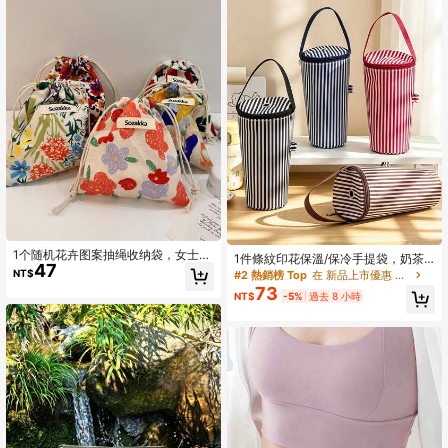
1个随机花卉图案抽绳收纳袋，女士便
1件條紋印花保溫/保冷手提袋，奶茶
47
携式化妆包
保溫袋便攜手提袋杯套旅行保冷袋可
NT$
#2 熱銷榜 Top
在 新品上市優惠 收納袋
攜式杯架奶茶袋
73
NT$
-5%
過去 8 小時