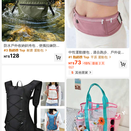
#1 熱銷榜 Top
平原 運動包
防水戶外收納斜挎包，便攜拉鍊防潑
一年前成立
水包，可調節肩帶，適合海灘、露
#3 熱銷榜 Top
耐磨 運動包
#1 熱銷榜 Top
#1 熱銷榜 Top
平原 運動包
平原 運動包
中性運動腰包，適合跑步、戶外徒
營、徒步與旅行
128
步、健身和夜跑，可放置手機。反光
NT$
一年前成立
一年前成立
條設計，方便夜跑使用。
73
#1 熱銷榜 Top
平原 運動包
NT$
-13%
最後 2 天
一年前成立
估計
5
其他賣家