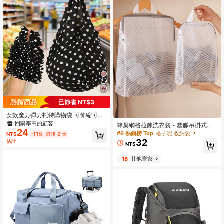
已節省 NT$3
女款魔力彈力托特購物袋 可伸縮可折
疊手提購物袋 可重複使用 露營戶外度
回購率高的顧客
蜂巢網格拉鍊洗衣袋 - 塑膠吊掛式衣
假旅行必備
24
物保護袋，適用於精緻衣物、襪子與
#6 熱銷榜 Top
格子呢 收納袋
NT$
-11%
最後 2 天
內衣，長方形可機洗收納整理袋，附
32
估計
NT$
拉鍊開關，洗衣房配件，精緻衣物護
理，洗衣袋
18
其他賣家