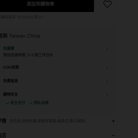
添加到購物車
可賺取最多
10
SHEIN 積分。
送到
Taiwan China
免運費
預估送達時間:
3-5 個工作日內
COD政策
免費退貨
購物安全
安全支付
隱私保護
4.88
58
664
詳情
鋅合金,過熱保護,車載充電器,插頭式(帶公插銷)
商店
4.88
58
664