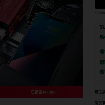
結帳時
配
產品
已節省 NT$26
關於