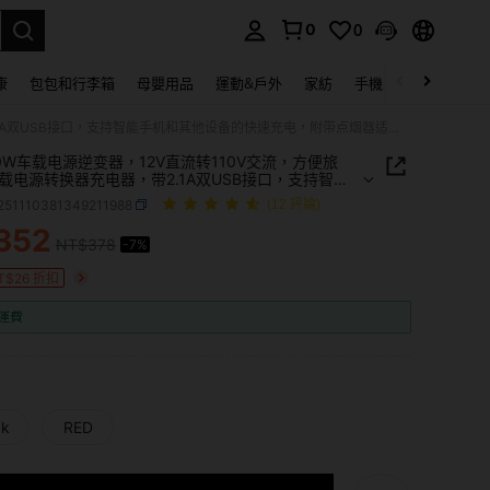
0
0
lect.
康
包包和行李箱
母嬰用品
運動&戶外
家紡
手機 & 手機配件
1个150W车载电源逆变器，12V直流转110V交流，方便旅行；车载电源转换器充电器，带2.1A双USB接口，支持智能手机和其他设备的快速充电，附带点烟器适配器
50W车载电源逆变器，12V直流转110V交流，方便旅
载电源转换器充电器，带2.1A双USB接口，支持智能
其他设备的快速充电，附带点烟器适配器
r251110381349211988
(12 評論)
352
NT$378
-7%
ICE AND AVAILABILITY
T$26 折扣
運費
ck
RED