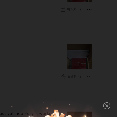
有幫助 (1)
有幫助 (1)
out yet,.hopefully it works well.