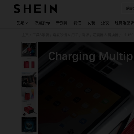
逆變
Use up
品類
專屬於你
新到貨
特價
女裝
泳衣
珠寶及配
主頁
工具&家裝
電氣設備 & 用品
電源
逆變器 & 轉換器
/
/
/
/
/