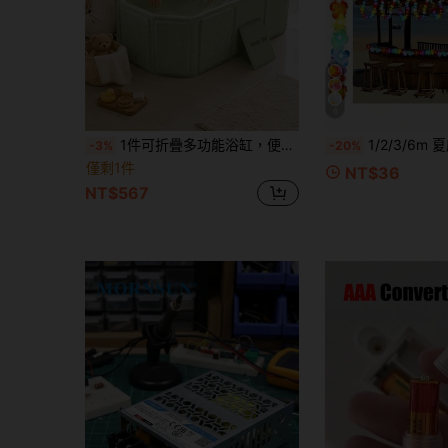
6
1件可折疊多功能浴缸，便攜式浸泡浴盆與淋浴盆，緊湊省空間室內/戶外浴缸，易於收納與攜帶，適合旅行、花園及寵物洗澡，四季適用
1/2/3/6m 夏威夷花環裝飾，彩色花朵緞帶，適用於派對、夏威夷主題派對
-3%
-20%
僅剩1件
NT$36
NT$567