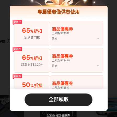
專屬優惠僅供您使用
新用戶
有幫助 (1)
商品優惠券
65
%折扣
上限為NT$162
無消費門檻
限時
評論
新用戶
商品優惠券
65
%折扣
上限為NT$420
訂單 NT$320+
限時
新用戶
商品優惠券
50
%折扣
上限為NT$517
訂單 NT$643+
限時
全部領取
新用戶
商品優惠券
45
%折扣
上限為NT$646
登錄后確認優惠券