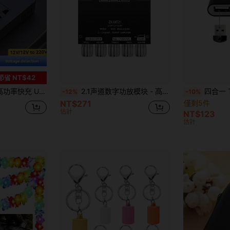
訂單 NT$966+
限時
節省 NT$42
關車用點菸器分接器，LED 電壓顯示，12V/24V 插頭，充電線，多功能車用逆變器
2.1声道数字功放模块 - 高保真功率放大器板，带低音和高音控制、低音炮输出，紧凑型音频模块，适用于DIY音箱项目
四合一 Type-C 读卡器，OTG 读写
-12%
-10%
NT$271
僅剩5件
估計
NT$123
估計