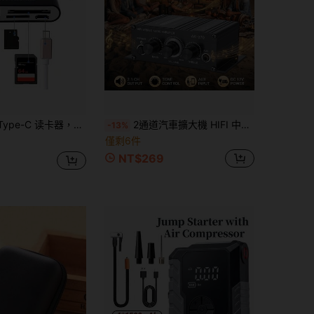
器，便携式多功能适配器，兼容 SD/TF/U盘，适用于汽车、电脑、手机，即插即用型外置存储设备
2通道汽車擴大機 HIFI 中置聲道喇叭 AK-270 迷你 12V 電腦汽車家用小型擴大機 汽車音響功率擴大機系統 混音器立體聲擴大機接收器 適用於汽車、家用喇叭、唱歌、吉他等
-13%
僅剩6件
NT$269