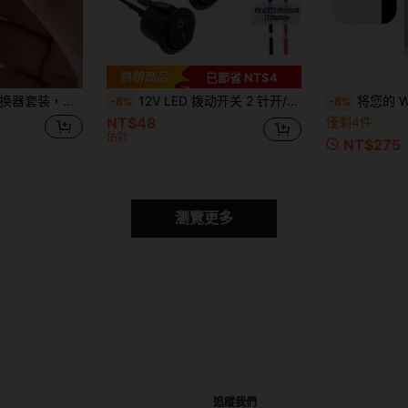
已節省 NT$4
配器，锂离子转换器便携式电池盒，开关盒和收纳盒
12V LED 拨动开关 2 针开/关 - 快速连接面板安装，带铝触点、塑料外壳，适用于汽车仪表板、船舶、卡车（无电池、不发光）
将您的 WiFi 信号提
-8%
-8%
NT$48
僅剩4件
估計
NT$275
瀏覽更多
追蹤我們