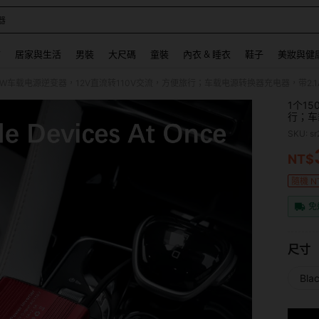
器
 and down arrow keys to navigate search 最近搜尋 and 搜索發現. Press Enter to se
飾
居家與生活
男裝
大尺碼
童裝
內衣 & 睡衣
鞋子
美妝與健
1个1
行；车
手机和
SKU: s
NT$
PR
隨機 N
免
尺寸
Bla