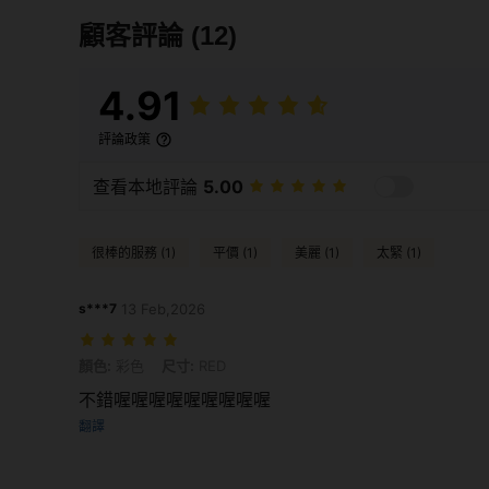
顧客評論
(12)
4.91
評論政策
查看本地評論
5.00
很棒的服務 (1)
平價 (1)
美麗 (1)
太緊 (1)
s***7
13 Feb,2026
顏色: 彩色, 尺寸: RED
顏色:
彩色
尺寸:
RED
不錯喔喔喔喔喔喔喔喔喔
翻譯