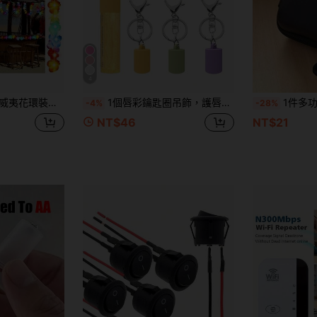
4
裝飾、節日婚禮海灘生日裝飾派對用品、花環頭帶、拍照道具與居家裝飾
1個唇彩鑰匙圈吊飾，護唇膏鑰匙圈保護套，便攜式口紅/護唇膏鑰匙圈吊飾，多功能配件，鑰匙圈保護套，便攜設計，易於掛在鑰匙上，女性配件
1件多功能收納盒，UNO記憶卡遊戲盒，亦可作為卡牌遊戲盒或數
-4%
-28%
NT$46
NT$21