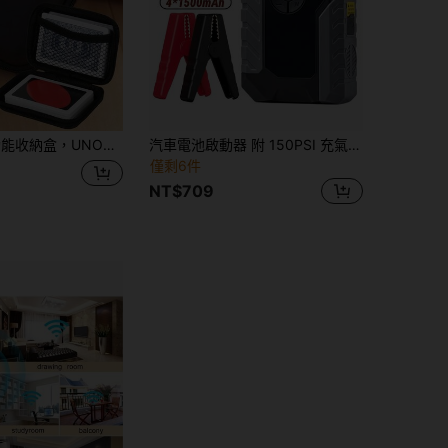
位配件收納盒使用。適合存放撲克牌、塔羅牌、耳機、數據線等。便攜設計，非常適合旅行、工作、返校或宿舍使用。適合送給男性和女性的禮物。
汽車電池啟動器 附 150PSI 充氣機，便攜式汽車啟動電源庫，具備自動關機功能，汽車電池充氣泵，附跳線與照明燈
僅剩6件
NT$709