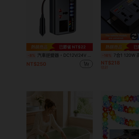
已節省 NT$22
已
汽車逆變器，DC12V/24V 自動電源轉換器，配備 4 個 USB 接口和 2 個 Type-C 接口，適用於汽車、SUV 和公路旅行
7合1 120W 高功率快充 USB PD 車用充電器，便攜式 3 插孔替換分接器，附開
-8%
-16%
NT$218
NT$250
估計