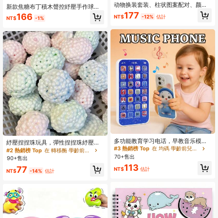
动物换装套装、柱状图案配对、颜色
新款焦糖布丁積木聲控紓壓手作球，T
识别练习、精细动作早期教育、木制
PR材質，情緒療癒玩具，情緒宣洩玩
177
166
NT$
-12%
估計
拼图玩具、串珠配对、穿绳卡片拼
NT$
-1%
具，捏捏玩具，柔軟矽膠紓壓捏捏球
图、积木、儿童拼图玩具、音乐叠叠
（隨機吊飾顏色），生日禮物，理想
乐配对玩具、儿童精细动作训练、拼
禮物，驚喜禮物，節日禮物，情侶禮
图积木、早期教育
物，禮物，聖誕禮物
多功能教育学习电话，早教音乐模拟
紓壓捏捏珠玩具，彈性捏捏珠紓壓玩
电话，男孩女孩玩具，节日礼物
#3 熱銷榜 Top
在 均碼 學齡前兒童玩具
具，捏捏泡泡玩具，手指玩具，捏捏
#2 熱銷榜 Top
在 轉移酶 學齡前兒童玩具
玩具，感官玩具，紓壓玩具，放鬆，
70+售出
90+售出
手部運動玩具，適合生日派對小禮
113
77
物，柔軟，派對禮物袋填充玩具，完
NT$
估計
NT$
-14%
估計
美禮物