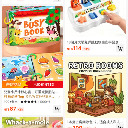
18個月大嬰兒彈跳動物感官學習盒，
增強邏輯與記憶能力，培養精細動作
114
NT$
-11%
技能與手眼協調，便攜玩具，絕佳節
日禮物（隨機顏色）
已節省 NT$3
兒童小尺寸靜心書，可重複撕貼貼紙
書，魔鬼氈對對樂拼圖玩具，啟蒙教
#1 熱銷榜 Top
多色的 其他兒童早期發展和活動玩具
育忙碌書，早教拼圖玩具（產品需自
100+售出
(1000+)
行組裝）
87
NT$
-3%
1本复古房间涂色书，适合成人和儿
童，学习用品，玩具，适合返校季，
100