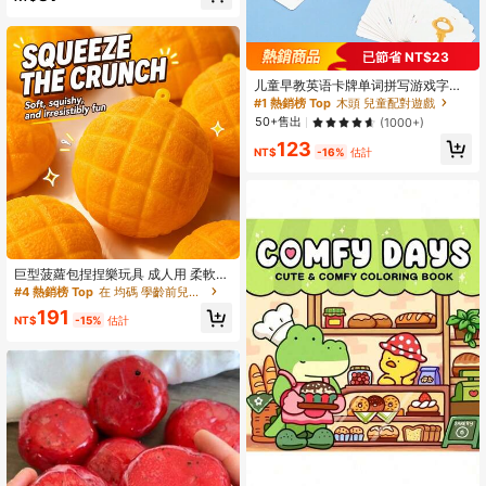
挑戰玩法，適合復活節、聖誕節、生
日派對小禮物，教室獎勵與聖誕襪填
充禮物，適合兒童
已節省 NT$23
儿童早教英语卡牌单词拼写游戏字母
识别配对积木战斗游戏益智玩具
#1 熱銷榜 Top
木頭 兒童配對遊戲
50+售出
(1000+)
123
NT$
-16%
估計
巨型菠蘿包捏捏樂玩具 成人用 柔軟香
氛烘焙壓力舒緩玩具 慢回彈感官紓壓
#4 熱銷榜 Top
在 均碼 學齡前兒童玩具
玩具 仿真麵包桌面裝飾 獨特捏捏樂收
191
藏家禮物 #壓力舒緩 #感官玩具 #捏
NT$
-15%
估計
捏樂 #桌面裝飾 #禮物靈感