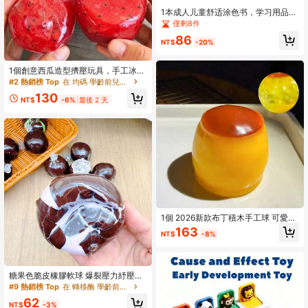
1本成人儿童舒适涂色书，学习用品，
玩具，返校必备，简约大胆设计，放
僅剩8件
松涂色，圣诞节，万圣节，生日礼
86
物，儿童节，学生用品，返校用品
NT$
-20%
1個創意西瓜造型擠壓玩具，手工冰淇
淋質感，清脆ASMR聲音，慢回彈紓
#2 熱銷榜 Top
在 均碼 學齡前兒童玩具
壓，西瓜冰球沙擠壓玩具，緩解焦
130
慮，ADHD/自閉症指尖玩具，紓壓玩
NT$
-6%
最後 2 天
具，生日禮物
1個 2026新款布丁積木手工球 可愛外
觀 揉捏超紓壓療癒 兒童紓壓捏捏球
163
NT$
-8%
兒童與青少年生日禮物
糖果色脆皮橡膠軟球 爆裂壓力紓壓玩
具 上癮 TPR 焦慮緩解玩具 適合青少
#9 熱銷榜 Top
在 轉移酶 學齡前兒童玩具
年與成人使用的桌面玩具
62
NT$
-3%