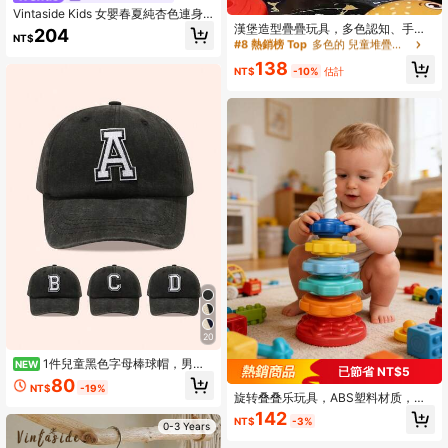
#8 熱銷榜 Top
多色的 兒童堆疊玩具
Vintaside Kids 女嬰春夏純杏色連身
僅剩4件
衣，領口櫻桃刺繡裝飾，甜美簡約
漢堡造型疊疊玩具，多色認知、手眼
204
NT$
風，舒適貼身，適合日常外出、休閒
協調與旋轉教育拼圖，適合男孩女孩
#8 熱銷榜 Top
#8 熱銷榜 Top
多色的 兒童堆疊玩具
多色的 兒童堆疊玩具
穿著與輕鬆聚會
的生日、聖誕或萬聖節禮物，隨機顏
僅剩4件
僅剩4件
138
色
NT$
-10%
估計
#8 熱銷榜 Top
多色的 兒童堆疊玩具
僅剩4件
20
1件兒童黑色字母棒球帽，男孩
NEW
已節省 NT$5
女孩通用遮陽帽，適合戶外與日常使
80
NT$
-19%
用
旋转叠叠乐玩具，ABS塑料材质，彩
虹色设计，寓教于乐的儿童互动学习
142
NT$
-3%
玩具，适合幼儿玩耍，蒙特梭利儿童
0-3 Years
玩具，彩虹旋转塔，自闭症儿童感官