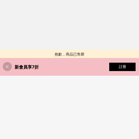
抱歉，商品已售罄
新會員享7折
尋找相似
註冊