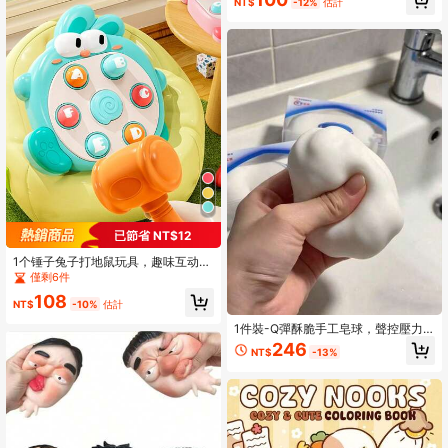
NT$
-12%
估計
大胆简约设计，放松身心，圣诞节，
万圣节，生日礼物，儿童节，学生用
品
已節省 NT$12
1个锤子兔子打地鼠玩具，趣味互动游
戏，适合3岁以上儿童的早教玩具，男
僅剩6件
孩女孩皆宜，颜色随机，无需电池
108
（无声音）
NT$
-10%
估計
1件裝-Q彈酥脆手工皂球，聲控壓力
緩解捏捏玩具，超柔軟易捏，適合青
246
NT$
-13%
少年與成人舒壓，-生日禮物-節日禮
物-派對禮物，聖誕禮物首選捏捏玩
具-情緒療癒玩具，情緒壓力緩解玩
具，ASMR