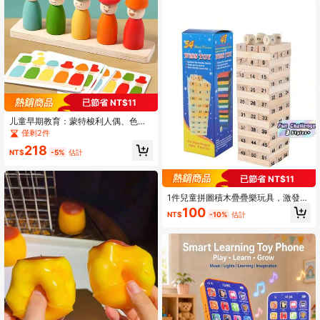
已節省 NT$11
儿童早期教育：蒙特梭利人偶、色彩
表达、分层音乐、手眼协调玩具、精
僅剩2件
细动作、色彩认知、多功能立柱套
218
装、玩偶帽、表情色彩、分层音乐、
NT$
-5%
估計
精细动作、训练拼图玩具、拼图套
装、立柱套装、积木、逻辑思维、早
已節省 NT$11
期教育、益智玩具、配对问答卡、互
动桌面木制拼图玩具、礼品
1件兒童拼圖積木疊疊樂玩具，激發兒
童想像力
100
NT$
-10%
估計