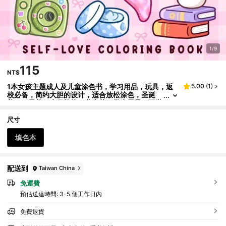
1/9
115
NT$
1本女孩主题成人及儿童涂色书，学习用品，玩具，返
5.00
(
1
)
校必备，简约大胆的设计，适合放松涂色，圣诞
节，万圣节，生日礼物，儿童节，学生用品，开学
季学习用品，手工制作的初学者涂色书，减压涂色书
尺寸
填色本
配送到
Taiwan China
免運費
預估送達時間:
3-5 個工作日內
免費退貨