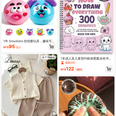
1件 Smushers 捏捏樂玩具，趣味可愛
臉部交換擠壓玩具，柔軟慢回彈捏捏
95
NT$
估計
感官紓壓指尖玩具，派對小禮物，起
司捏捏樂、餃子捏捏樂（隨機款式）
4-7 Years
1本成人及儿童简约粗体图案涂色书，
极简设计，适合放松身心。可用作圣
僅剩3件
诞节、万圣节、生日、儿童节礼物、
122
学生用品、返校用品。
NT$
-20%