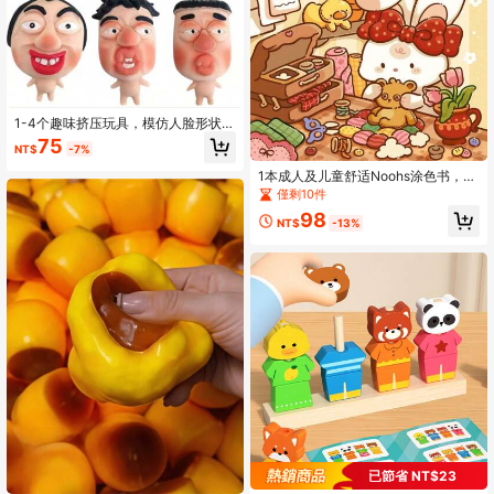
1-4个趣味挤压玩具，模仿人脸形状，
超柔软挤压减压玩具，成人减压玩
75
NT$
-7%
具，模仿人脸柔软趣味玩具，生日礼
物，自闭症成人减压玩具，复活节礼
1本成人及儿童舒适Noohs涂色书，学
物，情人节礼物
习用品玩具，适合开学季，简约大胆
僅剩10件
的设计，放松身心，圣诞节、万圣
98
节、生日、儿童节礼物
NT$
-13%
已節省 NT$23