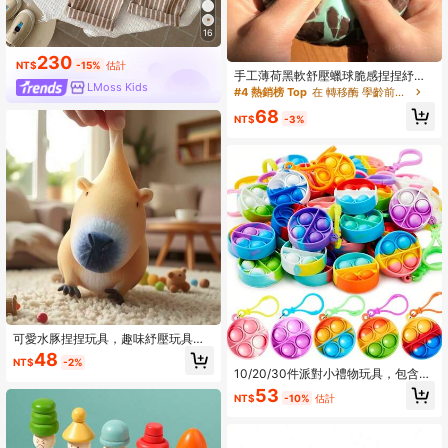
16
230
NT$
-15%
估計
手工薄荷黑軟舒壓蠟球脆感捏捏紓壓
LMoss Kids
玩具，生日禮物，巧克力表面，外殼
#4 熱銷榜 Top
在 轉移酶 學齡前兒童玩具
在運輸過程中可能會裂開但不影響使
68
用，捏後無法恢復原狀，在意者請勿
NT$
-3%
購買
可愛水豚捏捏玩具，趣味紓壓玩具，
可愛寵物動物玩具，適合教育遊戲，
48
NT$
-2%
青少年與成人紓壓減壓，適合開學
10/20/30件派對小禮物玩具，包含彈
季、房間裝飾點綴與萬聖節派對
與迷你捏捏泡泡玩具，適合生日禮物
53
NT$
-10%
估計
或教室獎勵，適用於復活節與開學
季，隨機顏色，感官玩具