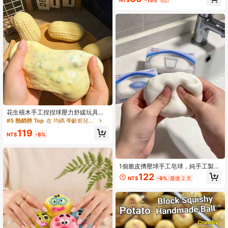
490 追蹤者
4.83
具
490 追蹤者
4.83
花生積木手工捏捏球壓力舒緩玩具，
可愛酥脆軟綿填充積木，適合青少年
#5 熱銷榜 Top
在 均碼 學齡前兒童玩具
與成人，辦公桌裝飾
119
NT$
-8%
1個脆皮擠壓球手工皂球，純手工製
作，聲控壓力釋放玩具，可緩解焦
122
NT$
-9%
最後 2 天
慮，指尖玩具，手部壓力釋放，生日
派對、聖誕節、情人節最佳禮物