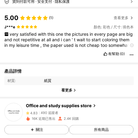
貨到付款可用 · 安全支付 · 隱私保護
5.00
(1)
查看更多
J***e
顏色: 彩色 / 尺寸: 填色本
very
satisfied
with
this
one
the
pictures
in
every
page
are
big
and
not
repetitive
at
all
and
i
can
'
t
wait
to
start
coloring
them
in
my
leisure
time
,
the
paper
used
is
not
cheap
too
somewhat
thick
.
will
order
again
soon
有幫助
(0)
產品詳情
材質:
紙質
看更多
490 追蹤者
4.83
Office and study supplies store
490 追蹤者
4.83
已支付
1 天前
的
p***7
16K 近期已售出
2.4K 回購
關注
所有商品
490 追蹤者
4.83