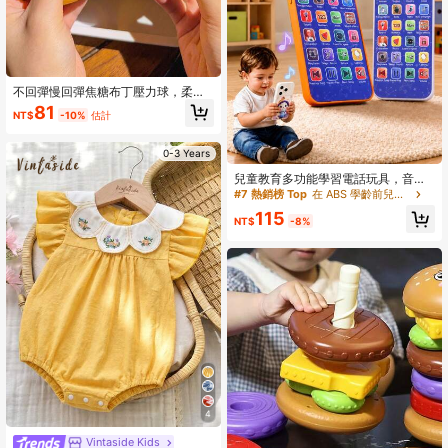
不回彈慢回彈焦糖布丁壓力球，柔軟
脆珠填充黏性矽膠捏捏玩具，仿真食
81
NT$
-10%
估計
物甜點手工減壓玩具，適合成人緩解
焦慮與派對小禮物
0-3 Years
兒童教育多功能學習電話玩具，音樂
燈光仿真電話，適合男孩女孩嬰兒與
#7 熱銷榜 Top
在 ABS 學齡前兒童玩具
幼兒，附USB充電線，節日聖誕禮物
115
NT$
-8%
4
Vintaside Kids