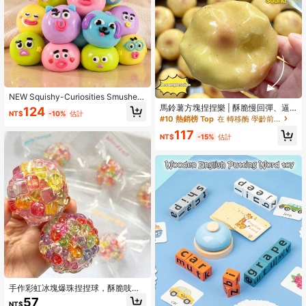
NEW Squishy-Curiosities Smushers
狗狗臉部交換捏捏樂，柔軟慢回彈壓
馬鈴薯方塊捏捏樂 | 酥脆慢回彈、逼
124
NT$
-10%
估計
力舒緩玩具，可愛狗狗臉感官紓壓指
真食物造型壓力紓壓玩具，辦公桌減
#10 熱銷榜 Top
在 轉移酶 學齡前兒童玩具
尖玩具，適合成人緩解焦慮，男孩女
壓玩具
117
孩生日禮物首選
NT$
-15%
估計
手作彩虹冰塊爆珠捏捏球，酥脆吱吱
聲顆粒填充壓力舒緩感官玩具，趣味
57
NT$