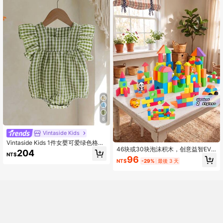
学习玩具，男女皆宜，是送给孩子的
绝佳礼物
8
Vintaside Kids
Vintaside Kids 1件女婴可爱绿色格子
46块或30块泡沫积木，创意益智EVA
短袖连体衣。面料柔软舒适，俏皮公
204
NT$
泡沫积木玩具套装，柔软可堆叠，ST
主风，适合春夏户外、旅行、日常穿
96
NT$
-29%
最後 3 天
EM礼物，男孩/女孩适用，颜色随
着。
机，感恩节/圣诞节礼物