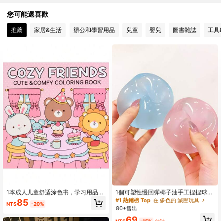
您可能還喜歡
490 追蹤者
4.83
推薦
家居&生活
辦公和學習用品
兒童
嬰兒
圖書雜誌
工具
490 追蹤者
4.83
490 追蹤者
4.83
490 追蹤者
4.83
490 追蹤者
4.83
490 追蹤者
4.83
1本成人儿童舒适涂色书，学习用品，
1個可塑性慢回彈椰子油手工捏捏球，
玩具，返校必备，大胆简约设计，放
紓壓玩具，指尖玩具，手部壓力緩
#1 熱銷榜 Top
在 多色的 減壓玩具
85
NT$
-20%
松身心，圣诞节，万圣节，生日礼
解，復活節玩具，捏捏玩具，壓力緩
80+售出
物，儿童节，学生用品
解玩具，焦慮與放鬆，派對禮物，禮
69
物袋填充獎品，生日，柔軟可擠壓玩
NT$
-15%
估計