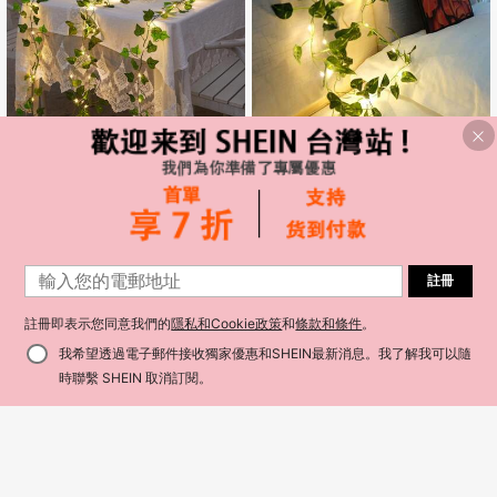
82.6 英寸（约 210 厘米）人造常绿常
2/1 件綠色人造藤蔓裝飾，適用於室內
春藤花环，绿色悬挂花环装饰，适用
花園、婚禮牆面、戶外庭院、家庭花
一年前成立
37
NT$
-3%
于卧室、墙壁、婚礼、室内派对、节
園、格柵圍欄、陽台，婚禮派對裝
54
日、假植物
飾，DIY 人造花環
NT$
-4%
註冊
註冊即表示您同意我們的
隱私和Cookie政策
和
條款和條件
。
我希望透過電子郵件接收獨家優惠和SHEIN最新消息。我了解我可以隨
添加到購物車
13% 折扣！
時聯繫 SHEIN 取消訂閱。
5