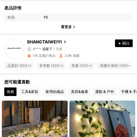
產品詳情
材質:
PE
585 追蹤者
4.90
看更多
585 追蹤者
4.90
SHANGTAIWEIYI
關注
585 追蹤者
4.90
A***r
追蹤了
1 天前
585 追蹤者
4.90
11K 近期已售出
3.8K 回購
585 追蹤者
4.90
品質好 (500+)
非常酷 (300+)
美麗 (300+)
與圖片相符 (300+)
585 追蹤者
4.90
您可能還喜歡
585 追蹤者
4.90
585 追蹤者
4.90
推薦
工具&家裝
家用紡織品
美容&健康
運動 & 戶外
手機 & 
585 追蹤者
4.90
585 追蹤者
4.90
585 追蹤者
4.90