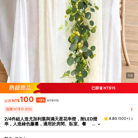
1/9
已節省 NT$15
100
-13%
NT$
NT$115
起價
隨機 NT$15 折扣
2/4件組人造尤加利葉與滿天星花串燈，附LED燈
4.80
(
500+
)
串，人造綠色藤蔓，適用於房間、臥室、餐
桌、花園、週年紀念、婚禮派對、情人節、母
親節，四季居家裝飾