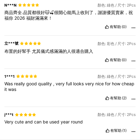
N***N
顏色: 綠色 / 尺寸: 2Pcs
商品齊全.品質都很好🐱🍒很開心能馬上收到了，謝謝優質賣家，祝
福你
2026
福財滿滿來！
有幫助
(0)
立***號
顏色: 彩色 / 尺寸: 2Pcs
布置的好幫手
尤其儀式感滿滿的人很適合購入
有幫助
(0)
1***1
顏色: 綠色 / 尺寸: 2Pcs
Was
really
good
quality
,
very
full
looks
very
nice
for
how
cheap
it
was
有幫助
(2)
j***t
顏色: 綠色 / 尺寸: 2Pcs
Very
cute
and
can
be
used
year
round
有幫助
(1)