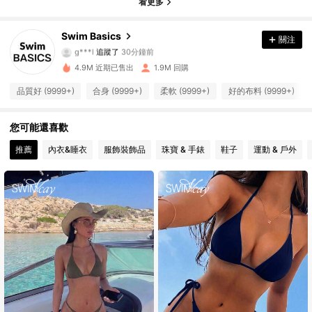
看更多
136K 追蹤者
4.90
Swim Basics
關注
g***l
追蹤了
30分鐘前
s***2
正在瀏覽
4.9M 近期已售出
1.9M 回購
136K 追蹤者
4.90
品質好 (9999+)
合身 (9999+)
柔軟 (9999+)
好的布料 (9999+)
136K 追蹤者
4.90
您可能還喜歡
推薦
內衣&睡衣
服飾裝飾品
珠寶 & 手錶
鞋子
運動 & 戶外
136K 追蹤者
4.90
136K 追蹤者
4.90
136K 追蹤者
4.90
136K 追蹤者
4.90