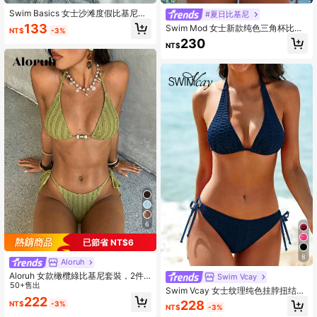
Swim Basics 女士沙滩度假比基尼上
#夏日比基尼
衣抹胸泳衣露肩比基尼上衣无肩带泳
133
Swim Mod 女士新款纯色三角杯比基
NT$
-3%
装夏季露肩上衣
尼套装，性感系带两件套泳衣
230
NT$
6
已節省 NT$6
8
Aloruh
Aloruh 女款橄欖綠比基尼套裝，2件
Swim Vcay
式清新海灘風泳衣，休閒夏季度假泳
50+售出
Swim Vcay 女士纹理纯色挂脖扭结前
裝，優雅度假海灘穿搭
222
开衩比基尼套装
228
NT$
-3%
NT$
-3%