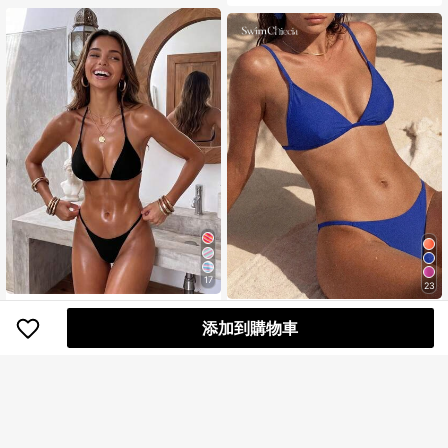
17
23
女款性感時尚極簡高端優雅年輕兩件
Swim Chiccia
式泳衣套裝，休閒浪漫度假海灘旅行
添加到購物車
194
NT$
Swim Chiccia 女士纯色时尚性感比基
派對穿搭，全身雙面條紋印花掛脖繫
尼泳装套装
帶設計，春/夏新款，Vacationcore
176
NT$
估計