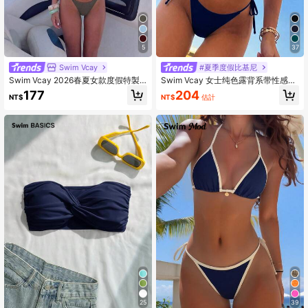
136K 追蹤者
4.90
5
37
136K 追蹤者
4.90
Swim Vcay
#夏季度假比基尼
Swim Vcay 2026春夏女款度假特製
Swim Vcay 女士纯色露背系带性感丁
面料細肩帶掛脖灰色性感丁字褲比基
字裤比基尼套装
177
204
NT$
NT$
估計
尼兩件式泳衣
136K 追蹤者
4.90
136K 追蹤者
4.90
25
39