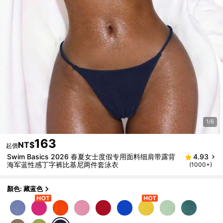
1/6
163
NT$
起價
Swim Basics 2026 春夏女士度假专用面料细肩带露背
4.93
海军蓝性感丁字裤比基尼两件套泳衣
(1000+)
顏色: 藏蓝色