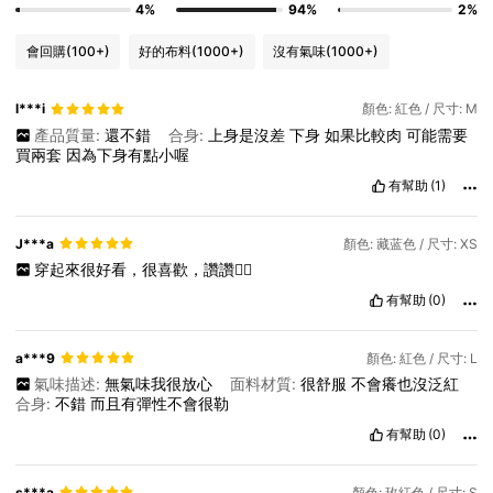
4%
94%
2%
會回購
(100+)
好的布料
(1000+)
沒有氣味
(1000+)
l***i
顏色: 紅色 / 尺寸: M
產品質量:
還不錯
合身:
上身是沒差
下身
如果比較肉
可能需要
買兩套
因為下身有點小喔
有幫助
(1)
J***a
顏色: 藏蓝色 / 尺寸: XS
穿起來很好看，很喜歡，讚讚👍🏼
有幫助
(0)
a***9
顏色: 紅色 / 尺寸: L
氣味描述:
無氣味我很放心
面料材質:
很舒服
不會癢也沒泛紅
合身:
不錯
而且有彈性不會很勒
有幫助
(0)
s***a
顏色: 玫紅色 / 尺寸: S