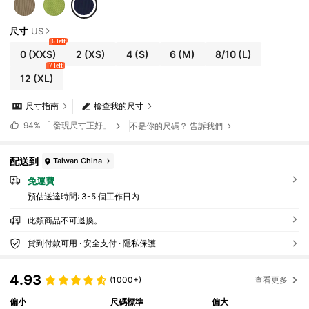
尺寸
US
6 left
0
(XXS)
2
(XS)
4
(S)
6
(M)
8/10
(L)
7 left
12
(XL)
尺寸指南
檢查我的尺寸
94%
「 發現尺寸正好」
不是你的尺碼？ 告訴我們
配送到
Taiwan China
免運費
預估送達時間:
3-5 個工作日內
此類商品不可退換。
貨到付款可用 · 安全支付 · 隱私保護
4.93
(1000+)
查看更多
偏小
尺碼標準
偏大