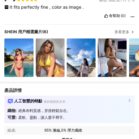
It
fits
perfectly
fine
,
color
as
image
.
有幫助
(0)
SHEIN 用戶精選圖片
(6)
查看更多
產品詳情
人工智慧的特點
基於細節的文本
織物:
經典布料質感，穿搭輕鬆自在。
可愛:
柔軟、靈動，讓人愛不釋手。
組成:
95% 滌綸,5% 彈力纖維