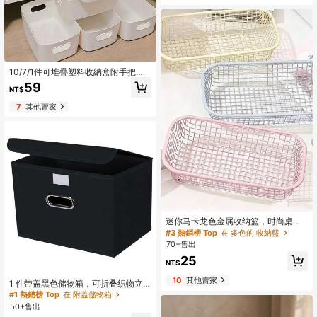
10/7/1件可堆疊塑料收納盒附手把，
適用於辦公室、居家、衣櫃；5件/2件
59
NT$
多功能收納籃，耐用容器，適合收納
襪子、內衣、文具、化妝品；省空間
7
其他賣家
抽屜式收納盒
迷你马卡龙色金属收纳篮，时尚桌面
整理架，简约家居装饰，多功能桌面
#3 熱銷榜 Top
在 多色的 收納籃
收纳架，适用于办公桌和梳妆台，轻
70+售出
便防锈金属收纳盒，边缘光滑，化妆
25
品和珠宝收纳盒，可存放口红、耳
NT$
环、项链、发夹等。
10
其他賣家
1 件带盖黑色储物箱，可折叠织物立
方体储物整理篮，带金属手柄，用于
#1 熱銷榜 Top
在 附蓋儲物箱
衣物收纳的储物盒，家庭卧室衣柜办
50+售出
公室储物，玩具壁橱整理器，适合返