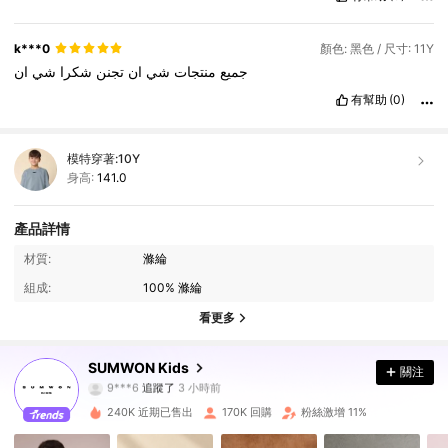
k***0
顏色: 黑色 / 尺寸: 11Y
جميع
منتجات
شي
ان
تجنن
شكرا
شي
ان
有幫助
(0)
模特穿著:
10Y
身高:
141.0
產品詳情
材質:
滌綸
組成:
100% 滌綸
看更多
288K 追蹤者
4.94
SUMWON Kids
關注
9***6
追蹤了
3 小時前
n***4
正在瀏覽
288K 追蹤者
4.94
240K 近期已售出
170K 回購
粉絲激增 11%