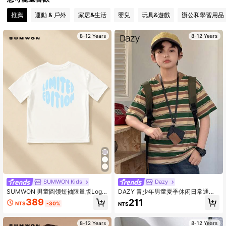
推薦
運動 & 戶外
家居&生活
嬰兒
玩具&遊戲
辦公和學習用品
8-12 Years
8-12 Years
SUMWON Kids
Dazy
SUMWON 男童圆领短袖限量版Logo
DAZY 青少年男童夏季休闲日常通勤
图案T恤，休闲夏季日常穿着
撞色条纹印花宽松T恤 春季
389
211
NT$
-30%
NT$
8-12 Years
8-12 Years