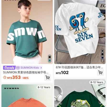
4
67# 印花圆领休闲T恤，适合青少年男
SUMWON Kids
孩，柔软舒适，适合春夏穿着
102
SUMWON 男童绿色圆领短袖字母印
NT$
花T恤，白色文字，常规版型，休闲上
353
NT$
-40%
衣，适合上学和周末穿着。
8-12 Years
8-12 Years