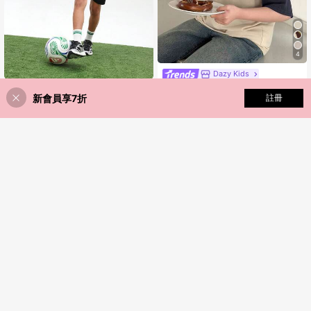
4
Dazy Kids
Dazy Kids 男童字母印花撞色圆领休
SUMWON Kids
闲宽松T恤
新會員享7折
添加到購物車
註冊
40% 折扣！
#6 熱銷榜 Top
棉花 青少年男孩 T 卹
SUMWON 綠色網眼運動T恤，白色數
字7印花與沙烏地阿拉伯標誌設計，標
171
216
NT$
NT$
-40%
準版型短袖，世界盃運動風街頭穿搭
8-12 Years
8-12 Years