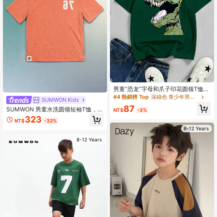
男童“恐龙”字母和爪子印花圆领T恤，
夏季新款
#4 熱銷榜 Top
深綠色 青少年男孩上衣
SUMWON Kids
87
SUMWON 男童水洗圆领短袖T恤，胸
NT$
-3%
前印有大学号码，常规版型
323
NT$
-32%
8-12 Years
8-12 Years