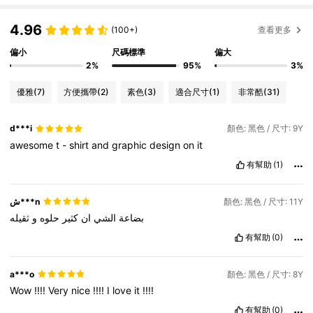
4.96
(100+)
查看更多
偏小
尺碼標準
偏大
2%
95%
3%
優雅
(7)
方便攜帶
(2)
素色
(3)
適合尺寸
(1)
非常酷
(31)
d***i
顏色: 黑色 / 尺寸: 9Y
awesome
t
-
shirt
and
graphic
design
on
it
有幫助
(1)
ش***n
顏色: 黑色 / 尺寸: 11Y
بضاعة
الشي
ان
كثير
حلوه
و
ثقيله
有幫助
(0)
a***o
顏色: 黑色 / 尺寸: 8Y
Wow
!!!!
Very
nice
!!!!
I
love
it
!!!!
有幫助
(0)