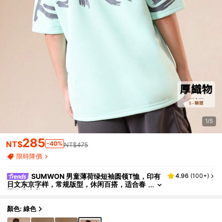
1/5
285
NT$
-40%
NT$475
限時降價
SUMWON 男童薄荷绿短袖圆领T恤，印有
4.96
(
100+
)
日文东京字样，常规版型，休闲百搭，适合春
夏日常穿着。
顏色: 綠色