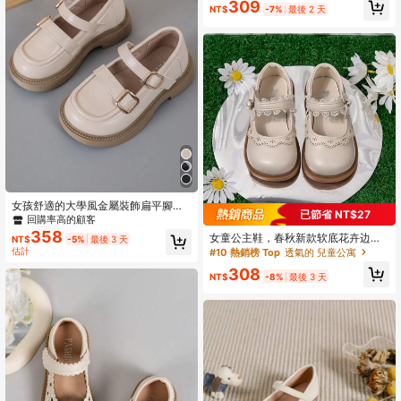
鞋，春夏/秋冬時尚優雅芭蕾舞鞋
309
NT$
-7%
最後 2 天
女孩舒適的大學風金屬裝飾扁平腳踝
#10 熱銷榜 Top
透氣的 兒童公寓
已節省 NT$27
帶芭蕾瑪麗珍鞋，懶人鞋
回購率高的顧客
回購率高的顧客
358
女童公主鞋，春秋新款软底花卉边蝴
#10 熱銷榜 Top
#10 熱銷榜 Top
透氣的 兒童公寓
透氣的 兒童公寓
NT$
-5%
最後 3 天
蝶结装饰时尚漂亮
估計
回購率高的顧客
回購率高的顧客
#10 熱銷榜 Top
透氣的 兒童公寓
308
NT$
-8%
最後 3 天
回購率高的顧客