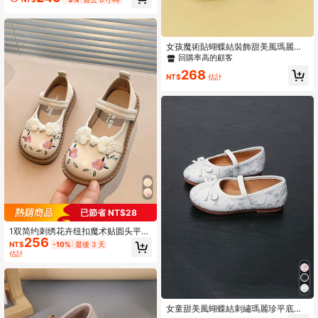
鬼氈開合，方頭或圓頭可選，甜美學
院風、復古森林風、公主風，軟底防
滑，適合日常穿著、上學、生日、花
童等多種場合
女孩魔術貼蝴蝶結裝飾甜美風瑪麗珍
平底鞋適用於戶外
回購率高的顧客
268
NT$
估計
已節省 NT$28
1双简约刺绣花卉纽扣魔术贴圆头平底
256
鞋，女童款，休闲舒适，适合春秋季
NT$
-10%
最後 3 天
穿着
估計
女童甜美風蝴蝶結刺繡瑪麗珍平底