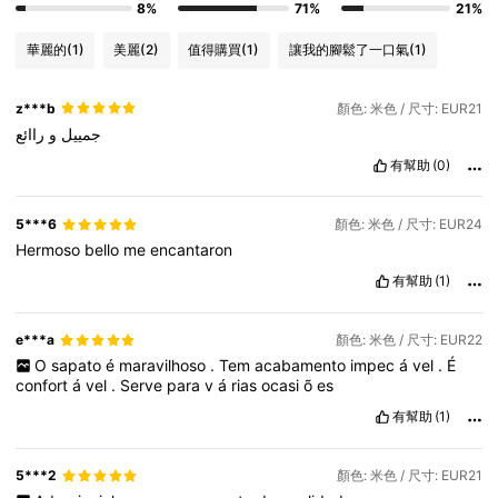
8%
71%
21%
華麗的
(1)
美麗
(2)
值得購買
(1)
讓我的腳鬆了一口氣
(1)
z***b
顏色: 米色 / 尺寸: EUR21
جمييل
و
راائع
有幫助
(0)
5***6
顏色: 米色 / 尺寸: EUR24
Hermoso
bello
me
encantaron
有幫助
(1)
e***a
顏色: 米色 / 尺寸: EUR22
O
sapato
é
maravilhoso
.
Tem
acabamento
impec
á
vel
.
É
confort
á
vel
.
Serve
para
v
á
rias
ocasi
õ
es
有幫助
(1)
5***2
顏色: 米色 / 尺寸: EUR21