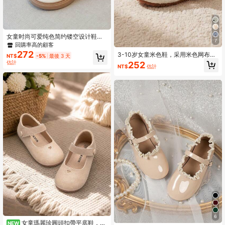
女童时尚可爱纯色简约镂空设计鞋，
7
轻便防滑软底鞋，四季皆宜，舒适优
回購率高的顧客
雅
272
3-10岁女童米色鞋，采用米色网布面
NT$
-5%
最後 3 天
料，饰以白色蕾丝刺绣和银色亮片，
估計
252
NT$
估計
防滑软橡胶鞋底，玛丽珍鞋款设计，
清新甜美的公主风，适合上学、参加
派对、春夏户外活动穿着，儿童平底
公主鞋
6
女童瑪麗珍圓頭扣帶平底鞋，心
NEW