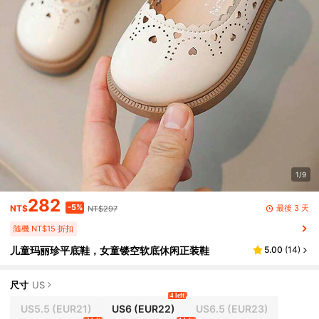
1/9
282
-5%
最後 3 天
NT$
NT$297
隨機 NT$15 折扣
儿童玛丽珍平底鞋，女童镂空软底休闲正装鞋
5.00
(
14
)
尺寸
US
4 left
US5.5
(EUR21)
US6
(EUR22)
US6.5
(EUR23)