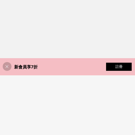
新會員享7折
添加到購物車
註冊
5% 折扣！