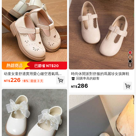
59 追蹤者
4.86
59 追蹤者
4.86
59 追蹤者
4.86
59 追蹤者
4.86
59 追蹤者
4.86
已節省 NT$20
6
幼童女童舒適實用愛心鏤空透氣瑪麗
時尚休閒派對舒服的瑪麗珍女孩舞鞋
珍鞋，T型綁帶設計，柔軟防滑鞋底，
回購率高的顧客
226
NT$
-8%
最後 3 天
防撞鞋頭，適合學校、戶外玩耍、休
286
閒穿著，軟底運動鞋，防滑兒童鞋，
NT$
易穿脫休閒鞋，兒童公主鞋