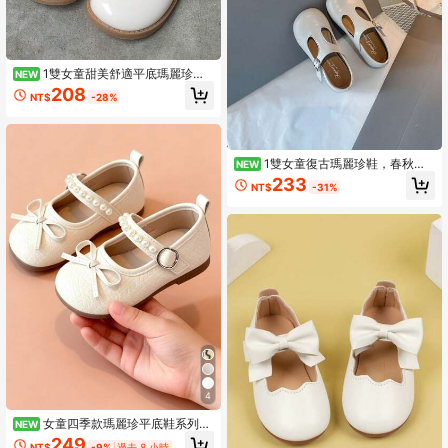
1雙女童甜美舒適平底瑪麗珍
NEW
鞋，百搭輕量軟底
208
NT$
-28%
1雙女童復古瑪麗珍鞋，春秋款
NEW
軟底防滑嬰兒公主T字帶鞋，休閒正裝
233
NT$
-31%
日常鞋
4
女童四季款瑪麗珍平底鞋系列，
NEW
黑色/米色/花卉/蕾絲等多款可選，魔
249
NT$
-9%
過去 8 小時