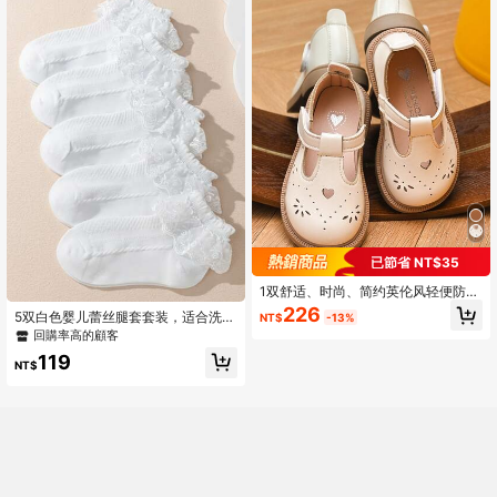
已節省 NT$35
1双舒适、时尚、简约英伦风轻便防滑
女童乐福鞋
226
5双白色婴儿蕾丝腿套套装，适合洗
NT$
-13%
礼、圣餐、芭蕾舞、原宿风等场合，
回購率高的顧客
公主蕾丝荷叶边网眼腿套，复古婚礼
119
派对礼物
NT$