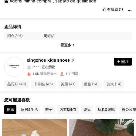
Adorei
minha
compra
,
sapato
de
qualidade
有幫助
(1)
產品詳情
閉合方式:
魔術貼
看更多
59 追蹤者
4.86
xingzhou kids shoes
關注
r***1
正在瀏覽
59 追蹤者
4.86
1.6K 近期已售出
112 回購
59 追蹤者
品質好 (46)
非常酷 (45)
美麗 (41)
優雅 (14)
偏大 (14)
4.86
59 追蹤者
4.86
您可能還喜歡
推薦
家居&生活
鞋子
內衣&睡衣
嬰兒
玩具&遊戲
辦公和
59 追蹤者
4.86
59 追蹤者
4.86