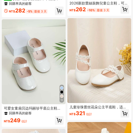
形鏤空設計，兒童休閒校鞋，復古風
2026新款蕾絲裝飾兒童公主鞋，可愛
回購率高的顧客
可愛套腳鞋
女童鞋，嬰兒軟底優雅瑪麗珍鞋－時
262
282
NT$
-10%
最後 3 天
尚舒適四季平底鞋，派對必備
NT$
-5%
最後 3 天
11
儿童珍珠蕾丝花朵公主平底鞋，适合
可爱女童扇贝边玛丽珍平底公主鞋，
春秋季
321
纯色，芭蕾平底鞋
回購率高的顧客
NT$
估計
249
NT$
估計