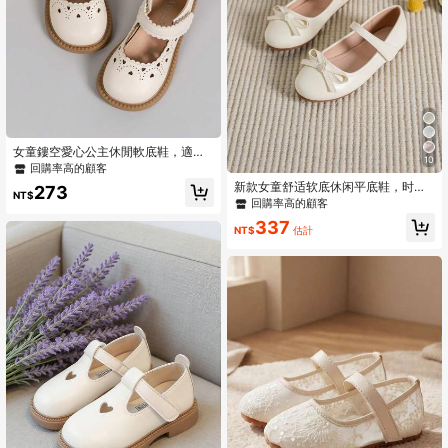
女童鏤空愛心公主休閒軟底鞋，適合
10
表演與各種派對
回購率高的顧客
新款女童舒适软底休闲平底鞋，时尚
273
NT$
潮流
回購率高的顧客
337
NT$
估計