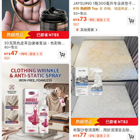
JAYSUING 1瓶300毫升专业床垫干
洗泡沫，无需用水，可去除尿渍、咖
#10 熱銷榜 Top
在 衣物、地毯和皮革清潔劑、漂白水和柔軟精
啡渍等顽固污渍，适用于床上用品、
50+售出
布艺沙发、地毯和软装，即刻深度清
73
NT$
-5%
最後 2 天
洁家用纺织品。
估計
6
其他賣家
已節省 NT$5
30克黑色皮革边缘修复油 - 色彩恢复
膏。树脂基配方，专为修复褪色或剥
60+售出
落的皮革边缘而设计。包含皮革边缘
47
NT$
-10%
最後 2 天
密封油涂抹器和颜色匹配工具，用于
估計
修复受损的皮革肩带和密封包袋边
缘。
已節省 NT$2
布製沙發清潔劑，用於清潔並去除地
77
毯、床墊、沙發及其他家居用品上的
NT$
-3%
最後 2 天
污漬，使用方便：直接噴灑在污漬