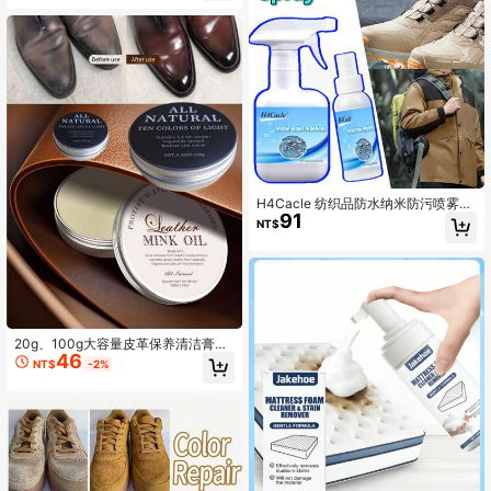
H4Cacle 纺织品防水纳米防污喷雾，
91
适用于织物、沙发、地毯、衣物、帽
NT$
子、鞋子、运动鞋、雪地靴、夹克、
包袋，具有防污、防油保护清洁效
果，纳米涂层。
20g、100g大容量皮革保养清洁膏套
46
装皮鞋护理油铝盒貂油膏皮革清洁滋
NT$
-2%
养护理抛光保养油高端鞋油。