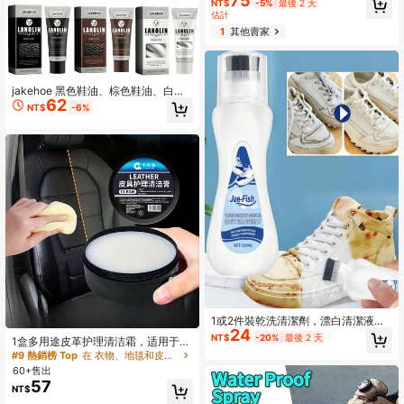
75
NT$
-5%
最後 2 天
的污漬，使用簡單：直接噴灑在污漬
估計
上；實際數量適用。留下清新優雅的
1
其他賣家
香氣。聖誕節、萬聖節及其他節日期
間送給親友的絕佳禮物。
jakehoe 黑色鞋油、棕色鞋油、白色
62
鞋油、透明皮革护理液、鞋油膏、鞋
NT$
-6%
蜡、鞋类清洁剂和除油剂、真皮护理
油、皮革清洁液、鞋油、椅子护理
蜡、真皮椅、沙发增亮护理蜡、鞋包
护理、椅子除尘蜡油、皮革护理除尘
蜡油、女鞋清洁、男鞋保养和皮革鞋
修补，适用于各种皮革制品，如皮
鞋、皮包、皮衣、皮革制品、皮沙发
等。
#9 熱銷榜 Top
在 衣物、地毯和皮革清潔劑、漂白水和柔軟精
1或2件裝乾洗清潔劑，漂白清潔液，
回購率高的顧客
24
快速清潔與拋光鞋子，便攜式。白色
NT$
-20%
最後 2 天
#9 熱銷榜 Top
#9 熱銷榜 Top
在 衣物、地毯和皮革清潔劑、漂白水和柔軟精
在 衣物、地毯和皮革清潔劑、漂白水和柔軟精
1盒多用途皮革护理清洁霜，适用于汽
運動鞋清潔劑，免水泡沫運動鞋清潔
车座椅、皮沙发、箱包、鞋子、保湿
回購率高的顧客
回購率高的顧客
劑，白色鞋子清潔劑，運動鞋污漬去
修复沙发、翻新塑料部件。
60+售出
除劑，增亮劑，便攜式免水增亮劑，
#9 熱銷榜 Top
在 衣物、地毯和皮革清潔劑、漂白水和柔軟精
適用於靴子、帆布、PU布料等
57
回購率高的顧客
NT$