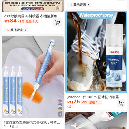
上；根據實際產品使用量。留下清新
1
其他賣家
優雅的香味。適合作為復活節、聖誕
節、萬聖節及其他節日的禮物送給朋
友和家人。
衣物除皺噴霧 布料噴霧 衣物清新劑
84
布料清新噴霧 衣物噴霧 除靜電噴霧
NT$
-8%
最後 2 天
旅行用布料除皺與抗靜電噴霧 免熨燙
除皺除靜電吸附
5
其他賣家
jakehoe 1件 100ml 防水防污噴霧，
75
鞋子防水噴霧，奈米防水防污，方便
NT$
-3%
最後 2 天
衣物、鞋子和布料護理，適用於多種
估計
材質，可用於衣物/鞋子和帽子/包包/
戶外裝備及其他各種用途
5
1支/3支/5支装便携式去渍笔，神奇去
渍笔，衣物清洁剂。衣物去渍剂，去
100+售出