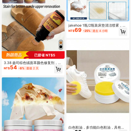
jakehoe 1瓶/2瓶装床垫清洁喷雾，适
69
用于沙发、床垫、枕头、地毯、窗帘
NT$
-25%
過去 4 小時
及各种家居用品，去除油脂和污垢，
日常保养必备，多场景适用，清洁用
品，情人节好礼。
已節省 NT$5
3.38 盎司棕色绒面革颜色修复剂，帆
54
布鞋，运动鞋，带内置涂抹器，适用
NT$
-8%
最後 2 天
于绒面革、天鹅绒、磨砂革等。
白色鞋油，多功能白色鞋油，具有增