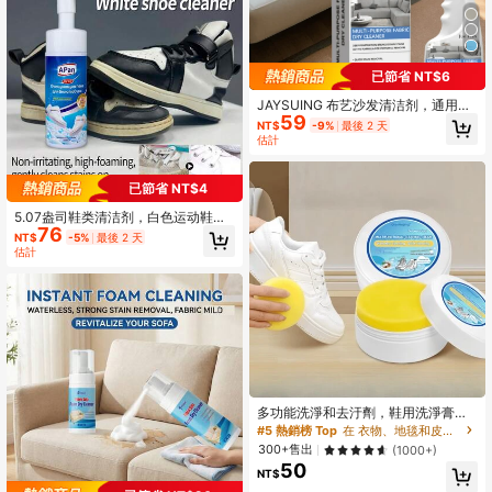
已節省 NT$6
JAYSUING 布艺沙发清洁剂，通用家
59
用沙发布艺清洁剂，适用于客厅，有
NT$
-9%
最後 2 天
效溶解并去除顽固污渍，使布艺沙发
估計
焕然一新。使用方便：直接喷洒在污
渍上，容量以实物为准。
已節省 NT$4
5.07盎司鞋类清洁剂，白色运动鞋清
76
洁剂，无需用水的泡沫运动鞋清洁
NT$
-5%
最後 2 天
剂，内置刷头，即开即用，适用于白
估計
色鞋子、绒面革、靴子、帆布、PU、
织物和其他材质。运动鞋清洁套装。
多功能洗淨和去汙劑，鞋用洗淨膏，
多用途清潔膏，附海綿的白色鞋清潔
#5 熱銷榜 Top
在 衣物、地毯和皮革清潔劑、漂白水和柔軟精
劑，白色鞋清潔劑，鞋上污漬清除膏
300+售出
(1000+)
50
NT$