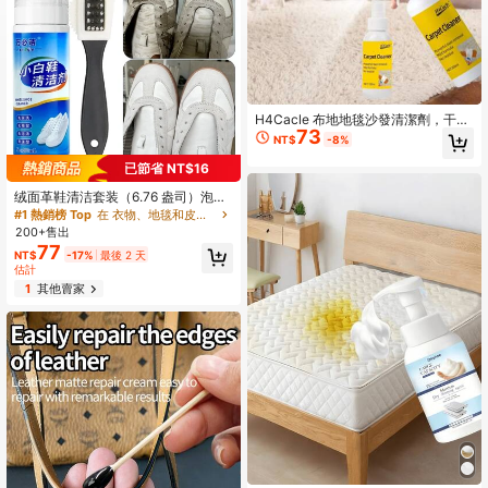
H4Cacle 布地地毯沙發清潔劑，干洗
73
去污免洗家用布地地毯神器，免費清
NT$
-8%
洗床墊牆壁覆蓋地毯清潔劑噴霧
已節省 NT$16
绒面革鞋清洁套装（6.76 盎司）泡沫
清洁剂 - 带刷子 - 适用于 Dexon 鞋、
#1 熱銷榜 Top
在 衣物、地毯和皮革清潔劑、漂白水和柔軟精
绒面革鞋、磨砂运动鞋的织物清洁剂
200+售出
77
NT$
-17%
最後 2 天
估計
1
其他賣家