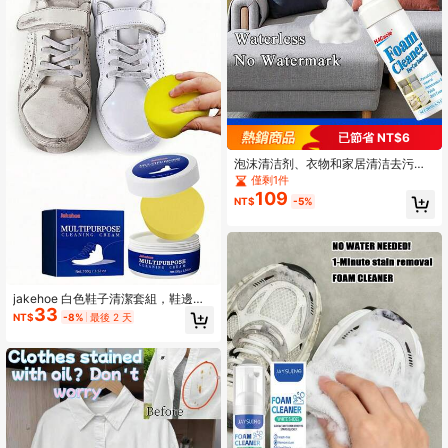
随机发货）。
已節省 NT$6
泡沫清洁剂、衣物和家居清洁去污
剂、地毯、窗帘、沙发干洗替代品和
僅剩1件
无水清洗剂
109
NT$
-5%
jakehoe 白色鞋子清潔套組，鞋邊黃
33
垢去除，免水污漬去除與美白清潔
NT$
-8%
最後 2 天
組，多用途清潔劑，鞋子清潔膏，多
用途清潔霜，免水清潔膏，一抹美白
膏，多功能污漬去除清潔膏，白色鞋
子清潔膏，海綿鞋膏，鞋子、衣物、
沙發污漬去除固體清潔膏，多功能白
色鞋子清潔劑，美白與污漬去除，黃
垢去除，免水清潔，適用於運動鞋
（舊款與新款升級版隨機發貨，感謝
您的理解。）