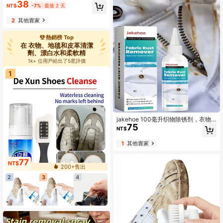
渍笔，速效衣物去渍剂，旅行便携装
38
NT$
-7%
最後 2 天
（包装可能有所不同）
2
其他賣家
熱銷榜 Top
在 衣物、地毯和皮革清潔
劑、漂白水和柔軟精
1k+ 位用戶給出了5星評價
1
jakehoe 100毫升织物除锈剂，衣物
75
清洁剂，可去除锈迹、油渍、水渍、
NT$
咖啡渍，日常清洁除锈剂
1
其他賣家
77
NT$
200+售出
2
3
4