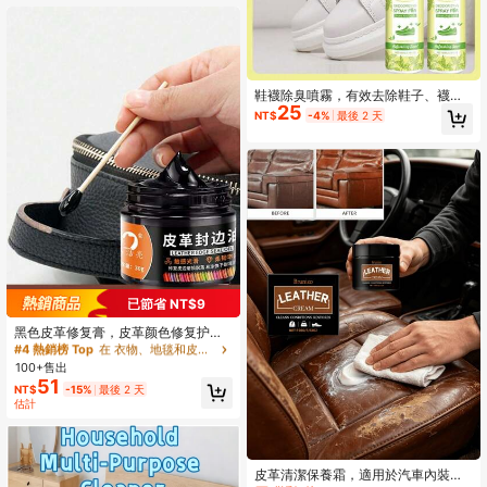
產品可能帶有輕微氣味，不影響使用
鞋襪除臭噴霧，有效去除鞋子、襪子
25
和鞋櫃的汗味與異味。夏季必備，適
NT$
-4%
最後 2 天
合送給家人和朋友的絕佳禮物，特別
適合節日送禮。（新舊款隨機發
貨。）
#4 熱銷榜 Top
在 衣物、地毯和皮革清潔劑、漂白水和柔軟精
已節省 NT$9
回購率高的顧客
#4 熱銷榜 Top
#4 熱銷榜 Top
在 衣物、地毯和皮革清潔劑、漂白水和柔軟精
在 衣物、地毯和皮革清潔劑、漂白水和柔軟精
黑色皮革修复膏，皮革颜色修复护
理，适用于乙烯基家具、沙发、汽车
回購率高的顧客
回購率高的顧客
座椅、鞋子等皮革修复套装 - 恢复褪
100+售出
#4 熱銷榜 Top
在 衣物、地毯和皮革清潔劑、漂白水和柔軟精
色和刮花的皮革沙发颜色
51
回購率高的顧客
NT$
-15%
最後 2 天
估計
皮革清潔保養霜，適用於汽車內裝、