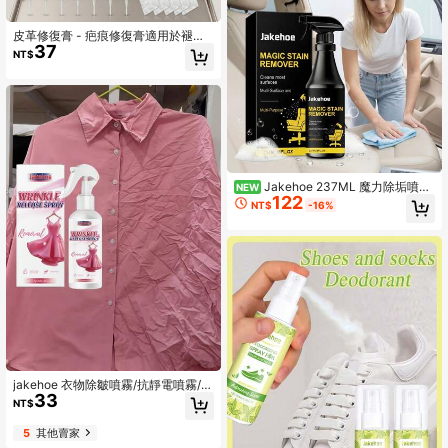
皮革修復膏 - 疤痕修復膏適用於褪色
37
沙發、磨損靴子、皮革包；防水皮革
NT$
漆適用於汽車內飾和家具；通用PVC
和PU翻新套件
Jakehoe 237ML 魔力除垢噴
NEW
122
霧，多用途多表面污漬清潔劑，深層
NT$
-16%
清潔配方，適用於家具、地毯、布
料、沙發、椅子、衣物和硬表面的頑
固污漬，家用清潔用品（兩種包裝款
式隨機發貨）
jakehoe 衣物除皺噴霧/抗靜電噴霧/適
33
用於帽子、圍巾、羽絨外套、窗簾、
NT$
地毯、布藝沙發、床上用品，產品效
果因人而異，在意者請謹慎購買，請
5
其他賣家
確認產品尺寸，請勿隨意給予負評，