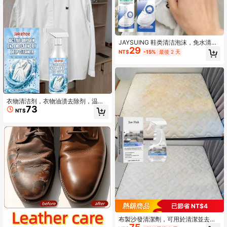
JAYSUING 鞋类清洁泡沫，免水清洁
29
液，运动鞋清洁剂
NT$
-15%
最後 2 天
衣物清洁剂，衣物油渍去除剂，温和
73
去渍衣物清洁喷雾。它能深入渗透织
NT$
物纤维，有效分解各种顽固污渍和锈
迹，恢复衣物原有的色彩和质感。从
此无需再为衣物上的食品油渍而烦
恼。
已節省 NT$4
布製沙發清潔劑，可用於清潔並去除
地毯、床墊、沙發及其他家居用品上