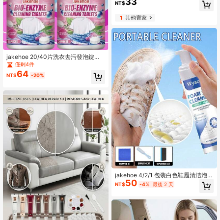
33
白、去污和防泛黄功效。无需水洗。
NT$
适用于皮鞋和运动鞋。是节日、情人
节和开学季送给家人和朋友的绝佳礼
1
其他賣家
物（新旧款式随机发货）。
jakehoe 20/40片洗衣去污發泡錠，
便攜旅行與出差清潔用品，適用於各
僅剩4件
種布料，家庭洗衣助手，適合節日、
64
NT$
-20%
情人節與開學季的理想禮物，強效洗
衣清潔工具
jakehoe 4/2/1 包装白色鞋履清洁泡
50
沫，除臭泡沫慕斯，适用于运动鞋，
NT$
-4%
最後 2 天
免冲洗增白清洁剂，适用于清洁白色
鞋子、皮包、帆布鞋，方便快捷，是
馈赠亲朋好友的绝佳礼物（随机新旧
版本）