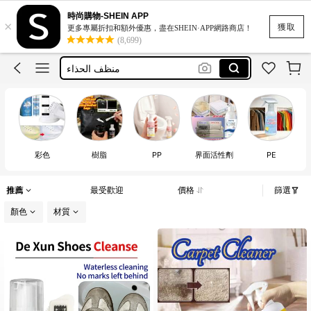
بخاخ ازالة التجاعيد
時尚購物-SHEIN APP
×
wrinkle spray
獲取
更多專屬折扣和額外優惠，盡在SHEIN·APP網路商店！
(8,699)
بخاخ كوي الملابس
منظف الحذاء
بخاخ الكوي
بخاخ ازالة التجاعيد
彩色
樹脂
PP
界面活性劑
PE
推薦
最受歡迎
價格
篩選
顏色
材質