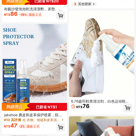
已節省 NT$20
3
其他賣家
布藝沙發泡泡乾洗清潔劑，床墊、窗
86
簾、地毯泡泡乾洗去污劑，家用免沖
NT$
-19%
最後 2 天
洗泡泡清潔劑，適用於羽絨外套、地
毯、沙發、床墊、汽車內裝座椅，去
除頑固污漬、泛黃，衣物乾洗清潔劑
6.76盎司鞋类清洁剂，白色运动鞋清
76
洁剂，免水泡沫运动鞋清洁剂，可清
已節省 NT$1
NT$
洁白色鞋子、绒面革、靴子、帆布、P
U、织物，运动鞋清洁套装（优先升
jakehoe 麂皮和皮革保护喷雾，防水
级版）
防污，适用于鞋子、靴子、包袋和内
#10 高評價
在 衣物、地毯和皮革清潔劑、漂白水和柔軟精
衬，持久防水，温和日常清洁和保养
47
NT$
-2%
最後 2 天
鞋履材质。馈赠亲友、情人节、开斋
节、节日派对的绝佳礼物（新旧版本