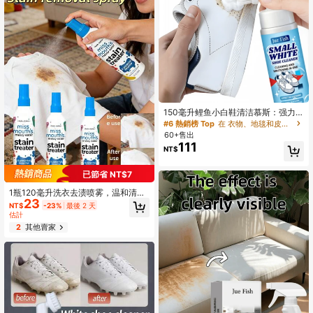
150毫升鲤鱼小白鞋清洁慕斯：强力
去污（深层溶解鞋边泛黄污渍和鞋面
#6 熱銷榜 Top
在 衣物、地毯和皮革清潔劑、漂白水和柔軟精
顽固污渍），温和亲肤（PH值中性配
60+售出
方，呵护帆布/皮革等鞋面材质），浓
111
NT$
稠慕斯质地（易起泡，不飞溅）
已節省 NT$7
1瓶120毫升洗衣去渍喷雾，温和清洁
23
衣物上的油渍，除臭，多用途，强力
NT$
-23%
最後 2 天
去油清洁剂，沙发去渍剂，多用途清
估計
洁剂，强效去渍，洗衣去渍喷雾，沙
2
其他賣家
发去渍剂，多用途清洁剂，去渍清洁
剂，沙发去渍剂，多用途清洁剂