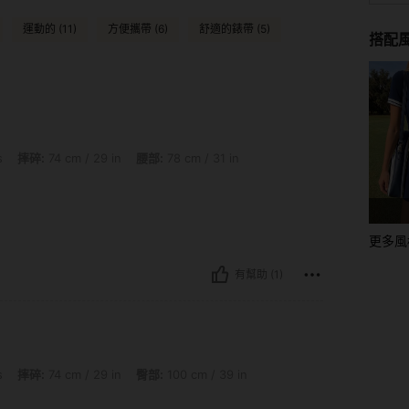
運動的 (11)
方便攜帶 (6)
舒適的錶帶 (5)
搭配
 / 29 in, 腰部: 78 cm / 31 in, 臀部: 100 cm / 39 in, 顏色: 白色, 尺寸: L
s
摔碎:
74 cm / 29 in
腰部:
78 cm / 31 in
更多風
有幫助 (1)
 / 29 in, 臀部: 100 cm / 39 in, 腰部: 78 cm / 31 in, 顏色: 藍色, 尺寸: L
s
摔碎:
74 cm / 29 in
臀部:
100 cm / 39 in