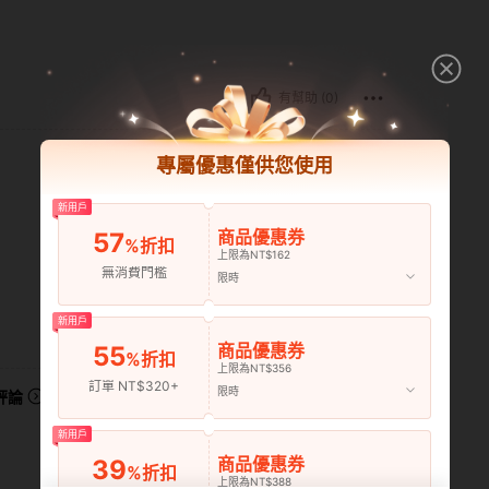
有幫助 (0)
專屬優惠僅供您使用
新用戶
商品優惠券
57
%折扣
上限為NT$162
無消費門檻
限時
新用戶
有幫助 (0)
商品優惠券
55
%折扣
上限為NT$356
訂單 NT$320+
限時
評論
新用戶
商品優惠券
39
%折扣
上限為NT$388