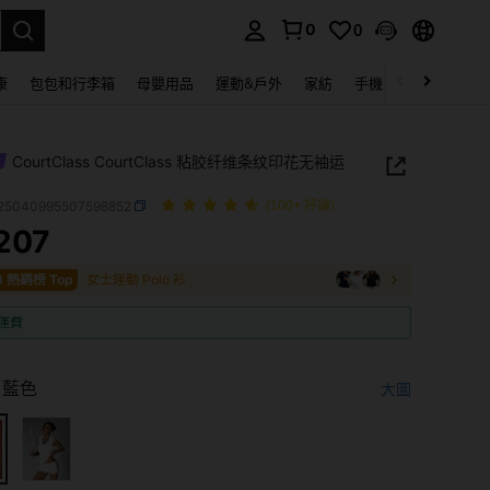
0
0
lect.
康
包包和行李箱
母嬰用品
運動&戶外
家紡
手機 & 手機配件
CourtClass CourtClass 粘胶纤维条纹印花无袖运
t25040995507598852
(100+ 評論)
207
ICE AND AVAILABILITY
1 熱銷榜 Top
女士運動 Polo 衫
運費
藍色
大圖