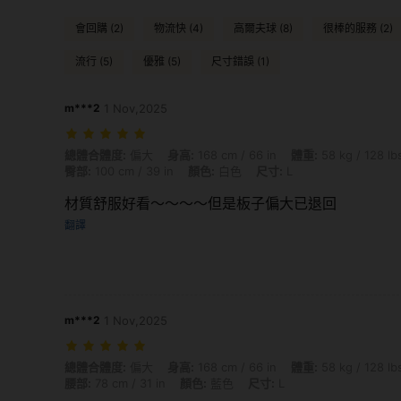
會回購 (2)
物流快 (4)
高爾夫球 (8)
很棒的服務 (2)
流行 (5)
優雅 (5)
尺寸錯誤 (1)
m***2
1 Nov,2025
總體合體度: 偏大, 身高: 168 cm / 66 in, 體重: 58 kg / 128 lbs, 摔碎: 74 cm
總體合體度:
偏大
身高:
168 cm / 66 in
體重:
58 kg / 128 lb
臀部:
100 cm / 39 in
顏色:
白色
尺寸:
L
材質舒服好看～～～～但是板子偏大已退回
翻譯
m***2
1 Nov,2025
總體合體度: 偏大, 身高: 168 cm / 66 in, 體重: 58 kg / 128 lbs, 摔碎: 74 cm
總體合體度:
偏大
身高:
168 cm / 66 in
體重:
58 kg / 128 lb
腰部:
78 cm / 31 in
顏色:
藍色
尺寸:
L