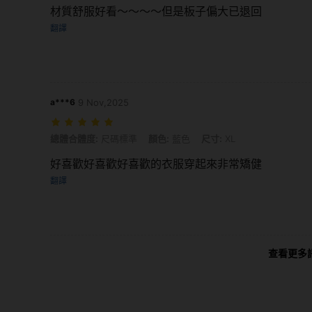
材質舒服好看～～～～但是板子偏大已退回
翻譯
a***6
9 Nov,2025
總體合體度: 尺碼標準, 顏色: 藍色, 尺寸: XL
總體合體度:
尺碼標準
顏色:
藍色
尺寸:
XL
好喜歡好喜歡好喜歡的衣服穿起來非常矯健
翻譯
查看更多