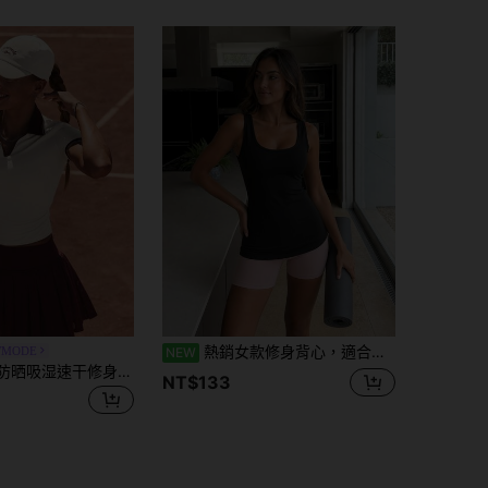
熱銷女款修身背心，適合疊穿與外穿，透氣親膚無袖上衣，適用運動與瑜珈
WMODE
NEW
GLOWMODE 防晒吸湿速干修身Polo衫，腰部长度，侧边褶皱设计，平针织领口、门襟和袖口，适合网球、高尔夫、匹克球等夏季日常休闲穿着
NT$133