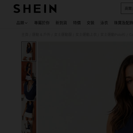
高爾
Use up
品類
專屬於你
新到貨
特價
女裝
泳衣
珠寶及配
主頁
運動 & 戶外
女士運動服
女士運動上衣
女士運動Polo衫
C
/
/
/
/
/