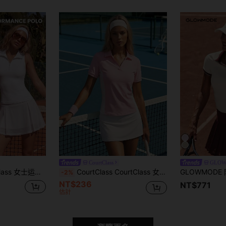
CourtClass
GLO
CourtClass CourtClass 女士运动瑜伽户外健身翻领无袖半拉链侧开衩 Polo 衫
CourtClass CourtClass 女士时尚休闲优雅网球衫，V领，修身短袖，适合健身、跑步、户外、瑜伽等运动，夏季粉色网球服短袖网球裙，女士网球服，女士网球装备，粉色网球上衣
-2%
NT$236
NT$771
估計