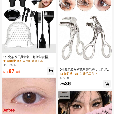
#1 熱銷榜 Top
多色的 造型工具
回購率高的顧客
9件套染发工具套装，包括染发帽、挑
染帽、染发膏、染发碗、染发刷、染
#1 熱銷榜 Top
#1 熱銷榜 Top
多色的 造型工具
多色的 造型工具
发手套，专业染发配件，适合家庭和
100+售出
回購率高的顧客
回購率高的顧客
沙龙使用，男女通用
2件裝新款無框寬角睫毛夾，女性局部
#1 熱銷榜 Top
多色的 造型工具
87
NT$
估計
睫毛夾，附梳齒設計，可捲翹並持久
#2 熱銷榜 Top
在 睫毛工具
回購率高的顧客
定型睫毛，操作簡單易上手(1件)，熱
400+售出
銷款
36
NT$