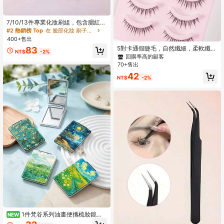
#2 熱銷榜 Top
在 臉部化妝 刷子套裝
回購率高的顧客
7/10/13件專業化妝刷組，包含腮紅
刷、修容刷、底妝刷、鼻刷、眉刷、
#2 熱銷榜 Top
#2 熱銷榜 Top
在 臉部化妝 刷子套裝
在 臉部化妝 刷子套裝
唇刷、細節刷、遮瑕刷、蜜粉刷，柔
400+售出
回購率高的顧客
回購率高的顧客
軟刷毛，附便攜收納袋
5對卡通假睫毛，自然纖細，柔軟纖
#2 熱銷榜 Top
在 臉部化妝 刷子套裝
83
NT$
-2%
維，交叉設計，細黑睫毛帶，舒適不
回購率高的顧客
回購率高的顧客
刺激；可重複使用，適合日常化妝，
70+售出
歐美風
42
NT$
-2%
1件梵谷系列油畫便攜梳妝鏡，
NEW
可折疊輕量超薄方便手鏡，耐用PU皮