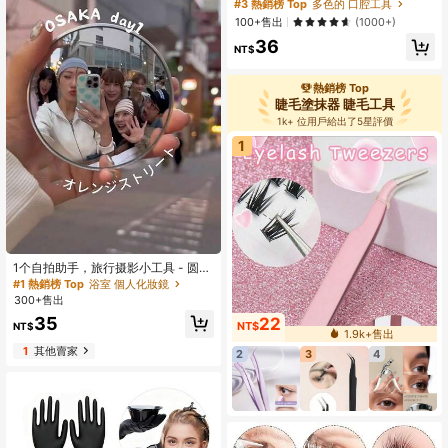
菌、食物殘渣與異味物質，顯著將髒
#3 熱銷榜 Top
#3 熱銷榜 Top
多色的 口腔工具
多色的 口腔工具
舌轉化為乾淨健康的舌頭，改善口腔
回購率高的顧客
回購率高的顧客
100+售出
(1000+)
衛生，減少口臭
#3 熱銷榜 Top
多色的 口腔工具
36
NT$
回購率高的顧客
熱銷榜 Top
睫毛塗抹器 睫毛工具
1k+ 位用戶給出了5星評價
1
1个自拍助手，旅行摄影小工具 - 圆形
镜子，方便拍照和查看照片，大小尺
#1 熱銷榜 Top
浴室 個人化妝鏡
寸可选，凸面广角镜头，旅行必备好
300+售出
礼，自拍配件，便携，非常适合集体
35
22
照、赠品、旅行、平价好物、旅行必
NT$
NT$
1.9k+售出
备
1
其他賣家
2
3
4