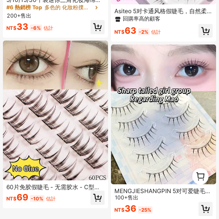
樱桃蝴蝶结图案，防水PU材质，适用
#6 熱銷榜 Top
多色的 化妝粉撲和海綿
Asiteo 5对卡通风格假睫毛，自然柔
于粉底和遮瑕膏，适合所有肤质，女
200+售出
软睫毛，透明塑料梗，恶魔和仙女款
回購率高的顧客
士化妆海绵
式
33
NT$
-6%
估計
63
NT$
-2%
估計
1
0
60片免胶假睫毛 - 无需胶水 - C型卷
MENGJIESHANGPIN 5对可爱睫毛品
翘，9毫米长度，自然逼真，无需胶
69
牌日韩风透明偶像团体尖尾假睫毛，
100+售出
NT$
-10%
估計
水，不刺激皮肤，易于使用，韩式/仙
一体式自然毛感，适合初学者假睫毛
36
女风，新手友好，适合日常出行、派
NT$
-25%
对、约会等各种场合，爱美人士专