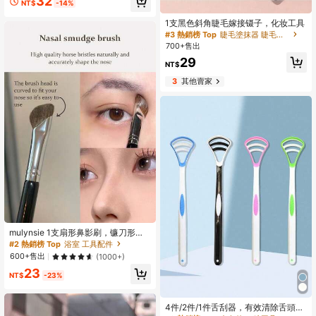
32
NT$
-14%
革，適用多種場景與所有人，可折疊
長方形鏡子，口袋鏡，藝術抽象花卉
1支黑色斜角睫毛嫁接镊子，化妆工具
向日葵太陽圖案設計，精緻細膩可折
#3 熱銷榜 Top
睫毛塗抹器 睫毛工具
疊結構，耐用可靠防摔，易於攜帶，
手持化妝鏡，180°翻蓋多功能
700+售出
29
NT$
3
其他賣家
mulynsie 1支扇形鼻影刷，镰刀形眼
影刷，斜角小扇形高光晕染刷，专用
#2 熱銷榜 Top
浴室 工具配件
于鼻部轮廓修饰的化妆刷，价格实
600+售出
(1000+)
惠，可用于房间装饰、梳妆台、旅
23
行、卧室、化妆配件、圣诞礼物、化
NT$
-23%
妆、化妆工具、廉价好物、礼品、女
士礼品、圣诞礼物、赠品、旅行、廉
#3 熱銷榜 Top
多色的 口腔工具
价好物、旅行必备品
回購率高的顧客
4件/2件/1件舌刮器，有效清除舌頭細