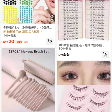
480張/12片、240張/6片、40張/1片
臉部星星貼紙，萬聖節裝飾貼紙、聖
#1 熱銷榜 Top
浴室 工具配件
誕裝飾貼紙、五角星貼紙、彩色裝飾
400+售出
貼紙，適用於派對節日照片裝飾、臉
20
部裝飾貼紙、派對裝飾貼紙、房間裝
NT$
-23%
估計
飾、梳妝台、臥室、旅行、旅行必需
180片自粘假睫毛 - 超薄C型卷翘，无
品、裝飾配件，經濟實惠且實用，聖
需胶水，打造自然妆效，适合日常及
800+售出
誕襪填充物、化妝工具、平價商品、
各种场合，新手友好型DIY假睫毛，可
55
NT$
禮物、贈品、女性禮物、聖誕禮物、
重复使用，适用于派对、拍照、戏剧
美學
等场合，易于佩戴，质地柔软，假睫
毛，化妆