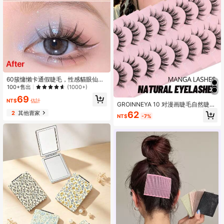
60簇慵懶卡通假睫毛，性感貓眼仙女
感自然卡通單簇睫毛
100+售出
(1000+)
69
NT$
估計
GROINNEYA 10 对漫画睫毛自然睫毛
猫眼睫毛交叉浓密貂皮睫毛动漫假睫
2
其他賣家
62
NT$
-7%
毛延长化妆工具派对旅行 (MSC14) 假
睫毛，睫毛，睫毛，假睫毛