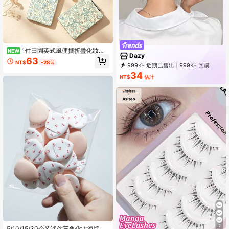
1件田園英式風便攜折疊化妝
NEW
Dazy
鏡，輕量超薄耐用PU皮革，適合旅
63
NT$
-28%
行、派對、工作、學校等多種場合，
999K+ 近期已售出
999K+ 回購
適合所有年齡層
6.6M 訂閱
34
NT$
估計
7
5/10/15/30个装迷你三角化妆海绵，