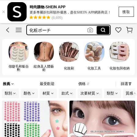
makeup
時尚購物-SHEIN APP
×
romwe
獲取
更多專屬折扣和額外優惠，盡在SHEIN·APP網路商店！
(8,699)
化妝包
化粧ポーチ
속눈썹
makeup
romwe
假睫毛和黏合
紋身及人體藝
化妝刷
化妝工具
化妝包與收納
劑
術
推薦
最受歡迎
價格
篩選
類別
顏色
材質
款式
次要材質
類型
質感