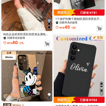
已節省 NT$1
1个保护性狮子拥抱防震防滑黑色手机
壳，兼容Galaxy A04e/A05s/A13/A1
回購率高的顧客
4/A15/A34/A35/A50/A52/A53/A54/
45
NT$
-2%
S21/S22/S23/S24/S25/S25Ultra/24
fe，防水防摔防刮，国际版，非国内
纯色合金材质防震彩色喷漆金属电镀
版
防震边框手机壳，兼容 16/16 Pro/16
回購率高的顧客
Plus/16 Pro Max/17 Pro Max/17 Pro/
40
NT$
-7%
17/17 Air，周年纪念礼物
8
已節省 NT$4
Miniso