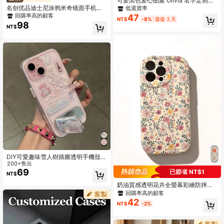
可爱黑色爱心图案 Olivia 名字定制镜
面粉色杏色爱心字母签名设计手机
名创优品迪士尼涂鸦米奇镜面手机
低退貨率
壳，兼容 11 Pro/13 Pro/15 Pro Ma
壳，艺术时尚外壳，适用于三星S26
回購率高的顧客
47
NT$
-8%
最後 3 天
x、XR、12、13、15、16 Pro Max，
Ultra/S26 Edge/S26 Plus/S26/S25
98
NT$
时尚、多彩、复古、可爱、简约、趣
Ultra/S25 Plus/S25/S25FE/S25Edg
味、定制、个性化、独特、个性化，
e/S24 Ultra/S24 Plus/S24/S24FE/S
是送给他的理想礼物，也是送给她、
23FE/S23 Ultra/S23 Plus/S23/S22
男朋友、女朋友、家人、朋友、祖父
Ultra/S22 Plus/S22/A15/A16/A17/A
母、情侣的理想礼物，适合周年纪念
35/A36/A54/A55/A56/，圣诞礼物，
日、生日等场合，是2025年的理想选
送给女朋友的好选择
择，国际版，非国内版，复活节春季
礼物
DIY可愛趣味雪人樹插圖透明手機殼，
適用於 17 Air 16 ProMax 15 14 13 12
200+售出
11 Pro Max，透明可愛防震保護殼
69
已節省 NT$1
NT$
（DIY手機殼貼紙可自行更換）
奶油質感透明花卉全螢幕彩繪防摔手
機殼 P11 彩繪 P12 防摔 XR 卡通 78G
回購率高的顧客
ES2 手機殼 XS 相容於 P15, P16, P16
42
NT$
-2%
Pro Max/Apple 18 Pro/18 Pro Max
系列 S25, S25 Plus, S24 A04, A12,
A13, A14 A23, A24, A32, A33 A51 A