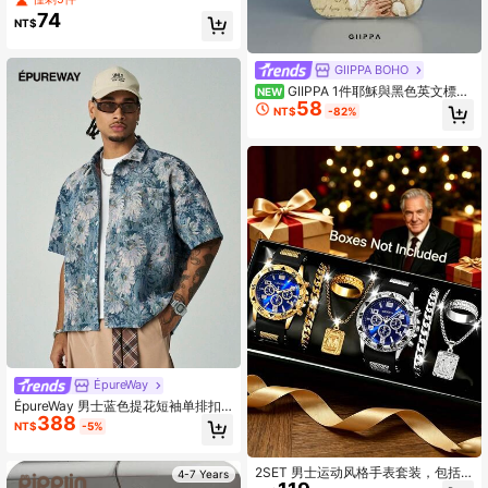
物愛好者，有助於培養耐心與空間思
74
NT$
考能力，居家與桌面裝飾，生日與節
日禮物理想之選
GIIPPA BOHO
GIIPPA 1件耶穌與黑色英文標語
NEW
58
圖案手機殼，適用於Phone 17 Pro M
NT$
-82%
ax、16 Pro Max、15 Pro Max、14 P
ro Max，韓系高端時尚趣味手機殼，
兼容11/12/13/14/15/16 Pro Max Plu
s，優雅設計男女皆宜，聖誕節、情人
節、復活節、婚禮季與生日送女友的
完美禮物
ÉpureWay
ÉpureWay 男士蓝色提花短袖单排扣
388
口袋衬衫
NT$
-5%
2SET 男士运动风格手表套装，包括
4-7 Years
一款金/银双色蓝色表盘计时手表、一