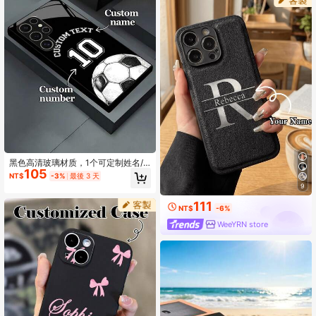
52, A53, A54, A72
黑色高清玻璃材质，1个可定制姓名/
105
幸运数字足球图案手机壳，兼容三星A
NT$
-3%
最後 3 天
70/A56/A31/A30S/A15/A24/Note1
9
0/S10Lite/S20FE/S21Ultra/S23/S2
4/S25Plus/S25Edge/Note14Pro/Not
111
NT$
-6%
e12Turbo/Note11EPro/Note9/Note9
14C/K70E/K60/K50Ultra/K40等型
WeeYRN store
号。高端时尚商务定制，时尚创意，
是送给朋友、兄弟姐妹和足球迷的最
佳生日周年纪念礼物。国际版，非国
内版。