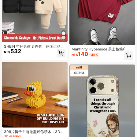
SHEIN 年轻男孩 3 件套：休闲运动保
Manfinity Hypemode 男士极简印花V
532
暖背心、长袖连帽衫和长裤，适合日
NT$
140
领短袖T恤
常生活、学校、运动和户外活动、秋
NT$
-46%
冬季
309片鴨子主題微型迷你積木，3D動
物組裝玩具，可愛卡通設計，適合動
僅剩5件