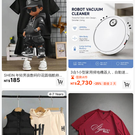
15 Pro Max、14 Pro Max，韓系高端
時尚趣味手機殼，兼容11/12/13/14/1
5/16 Pro Max Plus，優雅設計男女皆
宜，送給女友的聖誕節、情人節、復
活節、婚禮季與生日完美禮物！
3合1小型家用掃地機器人，自動迷你
SHEIN 年轻男孩数码印花圆领酷帅两
掃地機器人，支援掃地、吸塵與拖
僅剩4件
185
件套春夏款
地，障礙感應自動轉向，適合小面積
NT$
2,730
NT$
-25%
最後 2 天
居家地板
4-7 Years