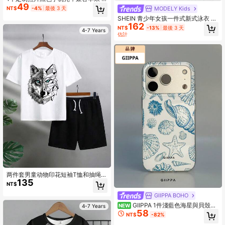
49
6 Pro Max / S24 Ultra / 兼容红米及
MODELY Kids
NT$
-4%
最後 3 天
其他安卓手机型号，定制手机壳，时
SHEIN 青少年女孩一件式新式泳衣 紫
尚秋季，手机及配件，时尚秋季，潮
162
色拼接長袖長褲 花卉大亂花 運動時尚
流，多彩，复古，可爱，简约，趣
NT$
-13%
最後 3 天
4-7 Years
休閒 精緻優雅淑女風 亮眼活潑可愛俏
味，定制，个性化，独特，个性化，
估計
皮 充滿活力 適合游泳、度假、夏季海
送给他的理想礼物，送给她的理想礼
灘、泳池拍照、水上樂園禮物
物，男朋友，女朋友，家人，朋友，
祖父母，情侣，周年纪念日，生日，
时尚个性化手机壳，国际版，非国内
版
两件套男童动物印花短袖T恤和抽绳短
135
裤休闲套装
NT$
GIIPPA BOHO
GIIPPA 1件淺藍色海星與貝殼混
NEW
4-7 Years
58
搭圖案設計手機殼，適用於Phone 17
NT$
-82%
Pro Max，兼容Phone 16 Pro Max、