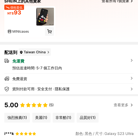
SHEIN上的其他賣家
查看所有1個賣家
價格最低
93
NT$
MINIcases
配送到
Taiwan China
免運費
預估送達時間:
5-7 個工作日內
免費退貨
貨到付款可用 · 安全支付 · 隱私保護
5.00
(5)
查看更多
強烈推薦
(1)
美麗
(1)
非常酷
(1)
品質好
(1)
i***k
顏色: 黑色 / 尺寸: Galaxy S23 Ultra