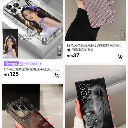
粉色闪亮亮片水钻3D蝴蝶结水晶镶嵌
手机壳/保护套，超薄时尚手机壳，经
回購率高的顧客
典混搭材质手机壳，防水防震防摔防
37
NT$
刮手机壳/保护套，妈妈生日礼物（春
季款）
KK CASE
1个可定制电镀钢化玻璃手机壳，可印
125
制您自己的照片（自拍/家人/宠物/朋
NT$
友），是送给妈妈、女朋友/男朋友、
家人、朋友的理想礼物，适合生日、
节日等场合。