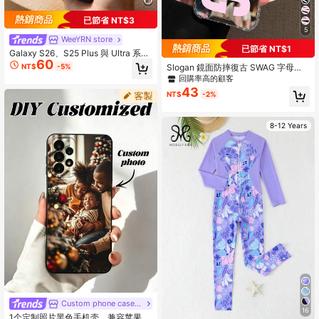
已節省 NT$3
5
WeeYRN store
已節省 NT$1
Galaxy S26、S25 Plus 與 Ultra 系列
60
個性化客製化手機殼，可客製化姓名
Slogan 鏡面防摔復古 SWAG 字母印
NT$
-5%
印刷的保護性 TPU 手機殼，時尚纖薄
花手機殼，適用於 iPhone 13/11/17/1
回購率高的顧客
防震保護邊緣手機殼，適合 Galaxy S
7pro/16/14/15/15pro/15 Plus/15 Pro
43
26、S25 Plus 與 Ultra 系列，送給家
NT$
-2%
max/11pro/12pro/13pro/14pro/12mi
人和朋友的日常禮物
ni/13mini/11promax/12promax/13pr
omax/14promax/14plus/17pro Max/
8-12 Years
17Air/16Pro/16plus/16promax/Se2/1
7promax 以及 Galaxy/A54/A14/A12/
A13/A15/A32/A33/A24/A52S/S20/
S21/S22/S23/S24/S23Plus/S24ultr
a/S25/A15/A33/A23/S26/S26+/S26
ultra，春季禮物生日派對
Custom phone case shop
16
1个定制照片黑色手机壳，兼容苹果 1