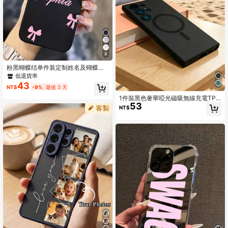
8
粉黑蝴蝶结单件装定制姓名及蝴蝶结
图案手机壳，时尚定制反光加厚防摔
低退貨率
手机壳，兼容 11/12/13/14/15/16 Pro
43
NT$
-9%
最後 3 天
Max，2025手机壳，国际版，非国内
版，春季生日礼物
1件裝黑色奢華啞光磁吸無線充電TPU
53
手機殼，附鏡頭保護蓋軟殼，相容 Ga
NT$
laxy S26Ultra/S26Plus/S26/A57/A3
7/A17/A07/A56/A36/A26/A55/A35/
A25/A15 與 Apple 18pro/18promax/1
7pro/17promax/Apple Air/17/17E/16
pro/16promax/16plus/16/16E