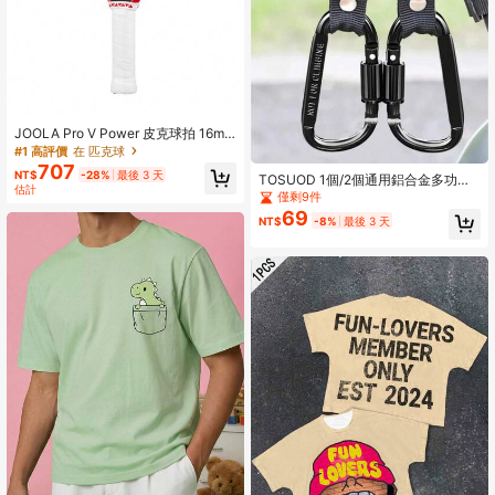
JOOLA Pro V Power 皮克球拍 16m
m，聯名球拍，原色碳纖維紋理表
#1 高評價
在 匹克球
面，強化框架與動力核心，卓越控制
707
NT$
-28%
最後 3 天
TOSUOD 1個/2個通用鋁合金多功能
力，輕量化設計
估計
前掛鉤，適用於自行車/摩托車/電動滑
僅剩9件
板車/電動單車
69
NT$
-8%
最後 3 天