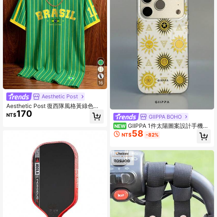
16
Aesthetic Post
Aesthetic Post 復西隊風格黃綠色垂
170
直條紋拼色足球短袖上衣，美國 BRA
NT$
GIIPPA BOHO
SIL #10 印花圓領 T 恤，男女款圖案
GIIPPA 1件太陽圖案設計手機
T 恤，男士時尚休閒運動球衣，足球
NEW
58
殼，相容於Phone 17 Pro Max、16 P
用品
NT$
-82%
ro Max、15 Pro Max、14 Pro Max，
韓式高端時尚趣味手機殼，適用於11/
12/13/14/15/16 Pro Max Plus，男女
皆宜的優雅設計，送給女友的完美禮
物，適合聖誕節、情人節、復活節、
婚禮季和生日！