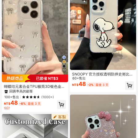
12
SNOOPY 官方授权透明防摔史努比卡
已節省 NT$3
通人物手机壳，兼容 16 Pro Max/13/
60+售出
14/15/17，高透明度保护壳，摄像头
48
NT$
-2%
最後 3 天
蝴蝶结元素合金TPU极简3D银色金属
开孔精准，兼容三星、Nothing、Pixe
时尚纹理透明环氧树脂金属珠手机
l、INFINIX、苹果、红米等品牌手
回購率高的顧客
壳，兼容 17/17Air/17Pro/17ProMax/
机。
100+售出
(1000+)
16/15/14/13/12/11/X/XS/XR/Mini/Pr
48
o Max/Pro/Plus，TPU软全包保护
NT$
-6%
最後 3 天
壳，春季礼物，生日周年纪念派对庆
估計
典