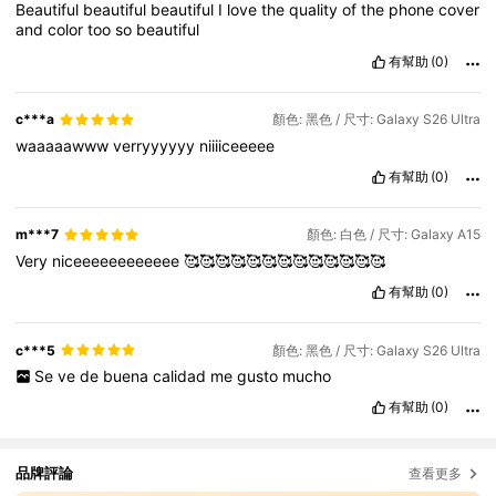
Beautiful
beautiful
beautiful
I
love
the
quality
of
the
phone
cover
and
color
too
so
beautiful
有幫助
(0)
c***a
顏色: 黑色 / 尺寸: Galaxy S26 Ultra
waaaaawww
verryyyyyy
niiiiceeeee
有幫助
(0)
m***7
顏色: 白色 / 尺寸: Galaxy A15
Very
niceeeeeeeeeeee
🥰🥰🥰🥰🥰🥰🥰🥰🥰🥰🥰🥰🥰
有幫助
(0)
c***5
顏色: 黑色 / 尺寸: Galaxy S26 Ultra
Se
ve
de
buena
calidad
me
gusto
mucho
有幫助
(0)
品牌評論
查看更多