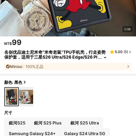
1/39
99
NT$
名创优品迪士尼米奇“米奇老鼠”TPU手机壳，行走姿势
5.00
(
5
)
保护套，适用于三星S26 Ultra/S26 Edge/S26 Pl
us/S26/S25 Ultra/S25 Plus/S25/S25FE/S25E
Miniso
100%正品
dge/S24 Ultra/S24 Plus/S24/S24FE/S23FE/S23 Ul
tra/S23 Plus/S23/S22 Ultra/S22 Plus/S22/S21 Ult
ra/S21 Plus/S21/A15/A16/A17//A23/A24/A25/A2
6/A33/A34/A35/A36/A52/A53/A54/A55/A56/A7
顏色: 黑色
1/A72/A73/圣诞礼物/女朋友
尺寸
銀河S25
銀河 S25 Plus
銀河 S25 Ultra
Samsung Galaxy S24+
Galaxy S24 Ultra 5G