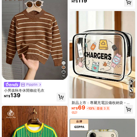
119
NT$
条链手链、一枚刻字戒指和一条 M 字
母吊坠项链。
10
Pipplin
小男孩秋冬休閒條紋毛衣
139
15
NT$
新品上市：專屬充電設備收納袋－透
69
明盥洗包、旅行必備便攜拉鍊化妝
NT$
-13%
最後 3 天
包、海灘透明 PVC 盥洗包、防水收納
估計
袋、透明收納整理袋、線材與 USB 收
納袋、符合機場航空標準的 PVC 化妝
包（專為收納充電器、線材與行動電
源設計）