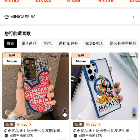
142
133
86
135
3
NT$
NT$
NT$
NT$
NT$
MINICASE W
您可能還喜歡
推薦
電子產品
箱包
運動 & 戶外
家居&生活
辦公和學習用品
Miniso
Miniso
名创优品迪士尼米奇和朋友图案镜面
名创优品迪士尼米奇和朋友透明磁吸
手机壳，经典款，适用于三星S26 Ult
手机壳，经典卡通图案，适用于三星S
回購率高的顧客
回購率高的顧客
ra/S26 Edge/S26 Plus/S26/S25 Ultr
26 Ultra/S26 Edge/S26 Plus/S26/S2