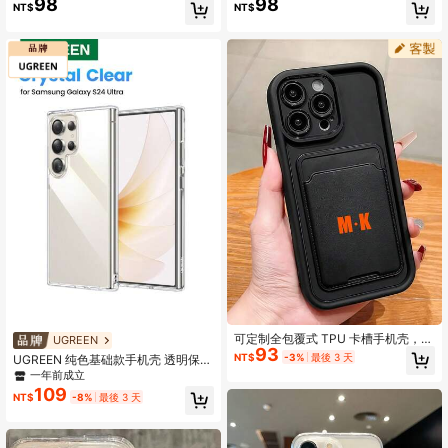
98
98
NT$
NT$
a/S25 Plus/S25/S25FE/S25Edge/S2
5 Ultra/S25 Plus/S25/S25FE/S25Ed
4 Ultra/S24 Plus/S24/S24FE/S23F
ge/S24 Ultra/S24 Plus/S24/S24FE/
E/S23 Ultra/S23 Plus/S23/S22 Ultr
S23FE/S23 Ultra/S23 Plus/S23/S2
a/S22 Plus/S22/A15/A16/A17/A35/A
2 Ultra/S22 Plus/S22/A15/A16/A17/
36/A54/A55/A56/，圣诞礼物，送给
A35/A36/A54/A55/A56/，圣诞礼
女朋友的好选择
物，送给女朋友的好选择
可定制全包覆式 TPU 卡槽手机壳，带
UGREEN
93
个性化姓名，适用于三星 Galaxy S2
NT$
-3%
最後 3 天
UGREEN 纯色基础款手机壳 透明保护
5/16/16 Pro/16 Pro Max、16E [符合
套 适用于三星 Galaxy S24 Ultra 防水
一年前成立
人体工学的握持设计，军规级防震保
防震防摔防刮 春季礼物
109
护] 硅胶手机壳，适用于 G04/G05/G
NT$
-8%
最後 3 天
13/G14/G15/G22/G24/G32/G60/G8
5