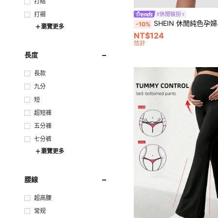
打結
打褶
#休閒裝扮
SHEIN 休閒純色孕
-10%
瀏覽更多
NT$124
估計
長度
長款
九分
短
超短褲
五分褲
七分裤
瀏覽更多
腰線
超高腰
常规