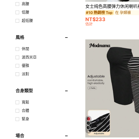
高腰
低腰
在 孕婦褲
#10 熱銷榜 Top
NT$233
超低腰
估計
風格
休閒
波西米亞
優雅
派對
合身類型
寬鬆
合體
緊身
4
場合