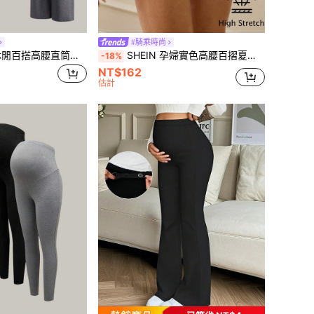
#騎乘時尚
Modmama 孕婦休閒百搭高腰直筒長褲
SHEIN 孕婦實色高腰百摺夏季休閒短褲
-18%
NT$162
估計