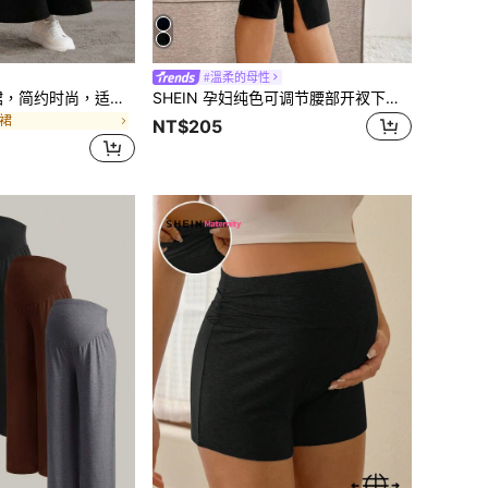
#溫柔的母性
SHEIN 孕妇休闲裙，简约时尚，适合日常穿着
SHEIN 孕妇纯色可调节腰部开衩下摆休闲七分打底裤
裙
NT$205