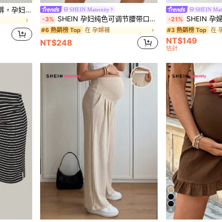
女士纯色高腰弹力休闲喇叭裤，孕妇裤，黑色春季款
SHEIN Maternity
SHEIN Mate
SHEIN 孕妇纯色可调节腰带口袋休闲短裤
SHEIN 孕
-3%
-21%
在 孕婦褲
在 
#6 熱銷榜 Top
#3 熱銷榜 Top
NT$149
NT$248
估計
4