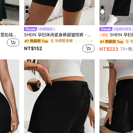
7
12
#休閒裝扮
#溫柔的母性
Dazy Maternity 可调节腰围宽松纯色高腰长款孕妇打底裤
SHEIN 孕妇休闲紧身裤褶皱短裤、骑行短裤
SHEIN 孕妇纯色宽松阔腿
-3%
在 孕婦緊身褲
#7 熱銷榜 Top
在 
#1 熱銷榜 Top
NT$152
NT$223
70+售