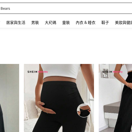
 and down arrow keys to navigate search 最近搜尋 and 搜索發現. Press Enter to se
飾
居家與生活
男裝
大尺碼
童裝
內衣 & 睡衣
鞋子
美妝與健