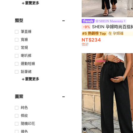
瀏覽更多
類型
SHEIN Maternity
SHEIN 孕婦時尚百
-9%
筆直褲
在 孕婦褲
#5 熱銷榜 Top
NT$234
寬褲
估計
常規
喇叭裤
運動短褲
鉛筆裙
瀏覽更多
圖案
純色
條紋
隨機印花
撞色