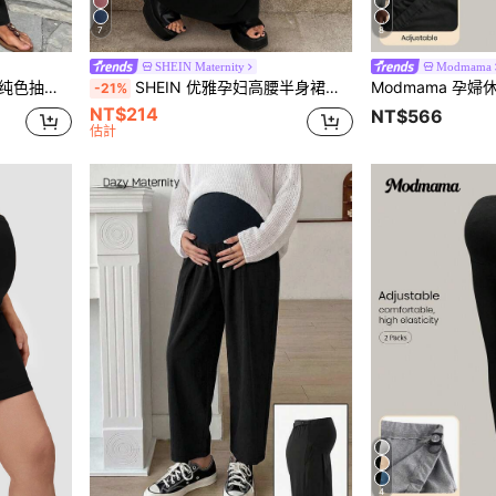
7
8
SHEIN Maternity
Modmama
色抽绳裤
SHEIN 优雅孕妇高腰半身裙，纯色
-21%
NT$214
NT$566
估計
4