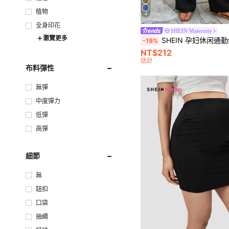
植物
4
全身印花
SHEIN Maternity
瀏覽更多
SHEIN 孕妇休闲通勤纯
-19%
NT$212
估計
布料彈性
無彈
中度彈力
低彈
高彈
細節
無
鈕扣
口袋
抽繩