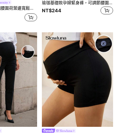
瑜珈基礎款孕婦緊身褲，可調節腰圍，黑色
rnity
調腰圍荷葉邊寬鬆孕婦短褲
NT$244
Slowluna