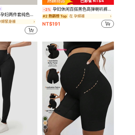
已節省 NT$4
孕妇休闲百搭黑色高弹喇叭裤，腰部可调节孕妇裤
-2%
妇两件套纯色弹力腰带打底裤
在 孕婦褲
#2 熱銷榜 Top
孕婦緊身褲
NT$191
7