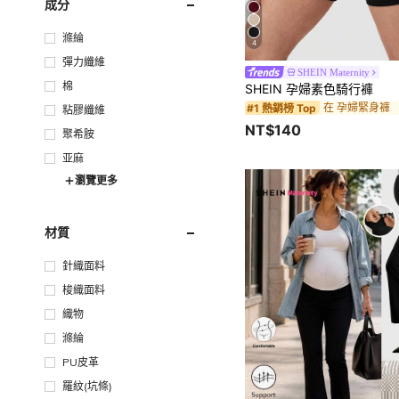
成分
滌綸
4
彈力纖維
SHEIN Maternity
棉
SHEIN 孕婦素色騎行褲
在 孕婦緊身褲
#1 熱銷榜 Top
粘膠纖維
NT$140
聚希胺
亚麻
瀏覽更多
材質
針織面料
梭織面料
織物
滌綸
PU皮革
羅紋(坑條)