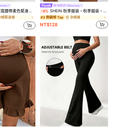
rnity
SHEIN Maternity
婦寬腰帶素色緊身打底褲
SHEIN 秋季服装，秋季服装，孕妇装 秋季服装 孕妇装 优质孕妇塑身衣，高腰中大腿孕妇内衣 防止擦伤 柔软腹部支撑 孕妇骑行短裤 孕妇短裤 孕妇骑行短裤 高腰孕妇短裤 孕妇压缩短裤
-8%
孕婦緊身褲
在 孕婦褲
#3 熱銷榜 Top
NT$128