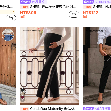
#休閒裝扮
SHEIN Mate
Modmama 可调节腰部合身孕妇休闲百搭半身裙
SHEIN 夏季孕妇装杏色休闲针织阔腿裤，腰部支撑设计，可调节松紧腰带，舒适无束缚感。孕妇日常通勤休闲纯色可调节腰褶皱宽松阔腿裤。孕妇裤，孕妇装，孕妇两件套，夏季孕妇连体裤，孕妇连衣裙，孕妇阔腿裤，孕妇装，孕妇装，夏季孕妇写真，孕妇休闲装，孕妇写真服装，孕妇连衣裙，正式孕妇装，孕妇裤，高腰时尚孕妇装，孕妇裤，女士长裤，夏季工作裤，裹身裤，白色长裤，孕妇裤，孕妇装，阔腿裤，女士高腰孕妇装，产后服装
SHEIN 可
-18%
-18%
NT$305
NT$122
估計
估計
7
GentleRue Maternity 舒适休闲撞色拼布开叉孕妇紧身裤
#溫柔的母性
-18%