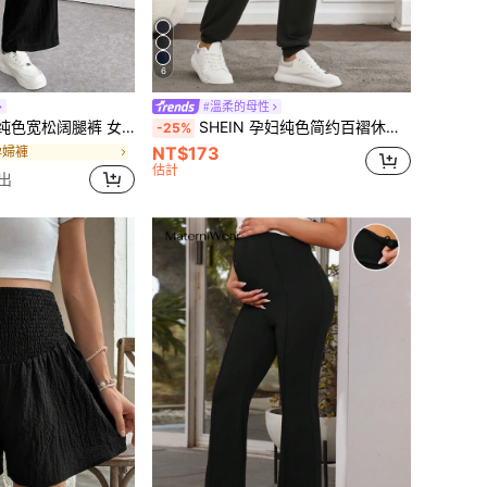
6
#溫柔的母性
裤 女式下装 女式阔腿裤 夏季女式阔腿裤
SHEIN 孕妇纯色简约百褶休闲裤
-25%
NT$173
孕婦褲
估計
出