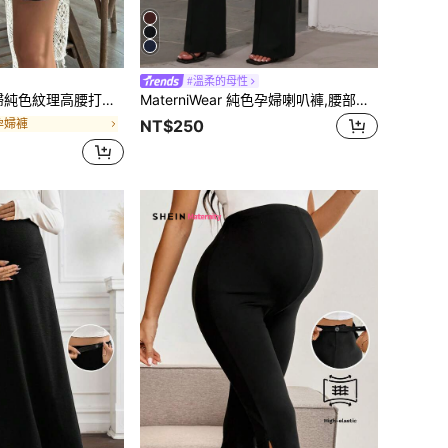
#溫柔的母性
紋理高腰打褶寬腿短褲，夏季必備
MaterniWear 純色孕婦喇叭褲,腰部可調節
孕婦褲
NT$250