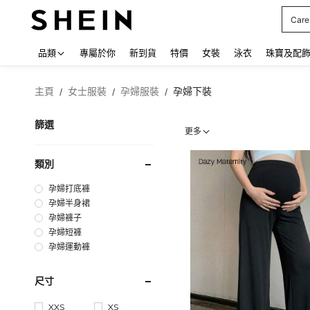
背心
Use up
品類
專屬於你
新到貨
特價
女裝
泳衣
珠寶及配
主頁
女士服裝
孕婦服裝
孕婦下裝
/
/
/
篩選
更多
類別
孕婦打底褲
孕婦半身裙
孕婦褲子
孕婦短褲
孕婦運動褲
尺寸
XXS
XS