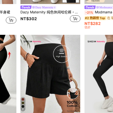
Dazy Maternity
Modmama
婦半身裙
Dazy Maternity 纯色休闲哈伦裤，宽松可调节腰围百搭孕妇裤
Modmama 孕
-21%
在 
#2 熱銷榜 Top
NT$302
NT$282
估計
5