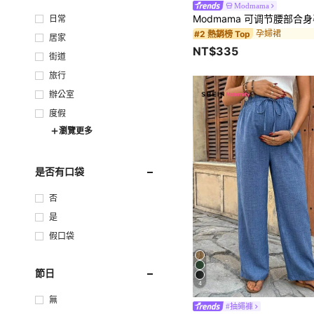
Modmama
日常
孕婦裙
#2 熱銷榜 Top
居家
NT$335
街道
旅行
辦公室
度假
瀏覽更多
是否有口袋
否
是
假口袋
節日
4
無
#抽繩褲