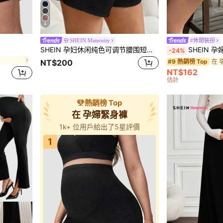
4
SHEIN Maternity
#休閒裝扮
SHEIN 孕妇休闲纯色可调节腰围短裤，夏季
SHEIN 孕婦純色
-24%
在 
#9 熱銷榜 Top
NT$200
NT$162
估計
熱銷榜 Top
在 孕婦緊身褲
1k+ 位用戶給出了5星評價
1