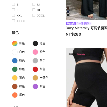
S
M
L
XL
XXL
XXXL
XXXXL
#休閒裝扮
顏色
NT$280
彩色
黑色
白色
粉色
藍色
灰色
綠色
紅色
黃色
卡其色
棕色
紫色
橘色