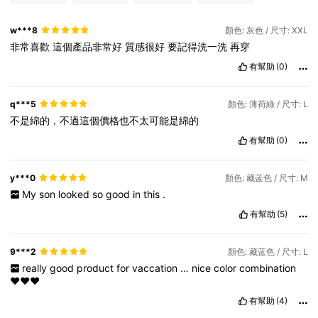
w***8
顏色: 灰色 / 尺寸: XXL
非常喜歡
這個產品非常好
質感很好
要記得洗一洗
再穿
有幫助
(0)
q***5
顏色: 薄荷綠 / 尺寸: L
不是綿的，不過這個價格也不太可能是綿的
有幫助
(0)
y***0
顏色: 藏蓝色 / 尺寸: M
My
son
looked
so
good
in
this
.
有幫助
(5)
9***2
顏色: 藏蓝色 / 尺寸: L
really
good
product
for
vaccation
…
nice
color
combination
❤️❤️❤️
有幫助
(4)