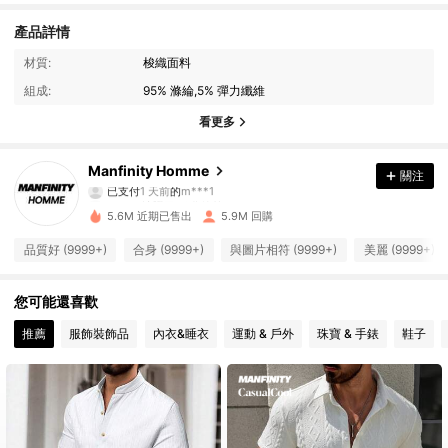
產品詳情
材質:
梭織面料
組成:
95% 滌綸,5% 彈力纖維
看更多
607K 追蹤者
4.91
Manfinity Homme
關注
已支付
1 天前
的
m***1
h***g
追蹤了
10分鐘前
5.6M 近期已售出
5.9M 回購
607K 追蹤者
4.91
品質好 (9999+)
合身 (9999+)
與圖片相符 (9999+)
美麗 (9999+)
607K 追蹤者
4.91
您可能還喜歡
推薦
服飾裝飾品
內衣&睡衣
運動 & 戶外
珠寶 & 手錶
鞋子
607K 追蹤者
4.91
607K 追蹤者
4.91