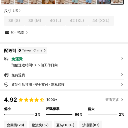
尺寸
US
36
(S)
38
(M)
40
(L)
42
(XL)
44
(XXL)
尺寸指南
配送到
Taiwan China
免運費
預估送達時間:
3-5 個工作日內
免費退貨
貨到付款可用 · 安全支付 · 隱私保護
4.92
(1000+)
查看更多
偏小
尺碼標準
偏大
2%
96%
2%
會回購
(28)
物流快
(52)
夏裝
(100+)
沙灘裝
(87)