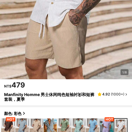
1/8
479
NT$
Manfinity Homme 男士休闲纯色短袖衬衫和短裤
4.92
(
1000+
)
套装，夏季
顏色: 彩色