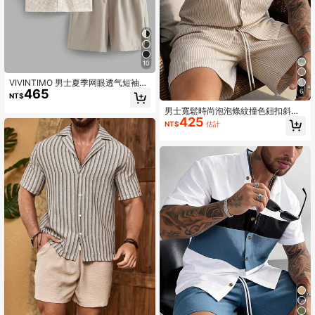
10
VIVINTIMO 男士夏季网眼透气短袖衬
465
衫和抽绳腰短裤套装，舒适休闲装，
6
NT$
假日必备
男士寬鬆時尚泡泡條紋撞色鈕扣斜口
425
袋撞色抽繩設計休閒商務百搭夏季熱
NT$
估計
銷2件套