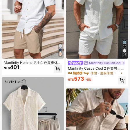
607K 追蹤者
4.91
607K 追蹤者
4.91
607K 追蹤者
4.91
25
607K 追蹤者
4.91
Manfinity Homme 男士白色夏季休閒
Manfinity CasualCool
401
度假兩件套，條紋短袖單排扣襯衫與
NT$
Manfinity CasualCool 2 件套男士夏
短褲套裝，老錢風時尚度假裝，正式
季休闲纯色纹理衬衫和短裤套装
#4 熱銷榜 Top
休閒 - 度假休閒 男士襯衫套裝
573
607K 追蹤者
4.91
NT$
-5%
607K 追蹤者
4.91