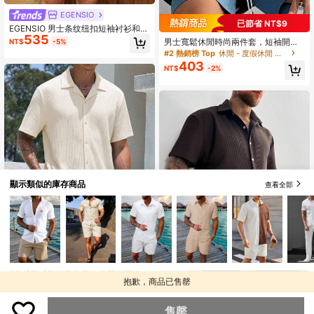
7
EGENSIO
已節省 NT$9
EGENSIO 男士条纹纽扣短袖衬衫和纯
535
色短裤，舒适服装
男士寬鬆休閒時尚兩件套，短袖開襟
NT$
-5%
上衣與短褲，拼色拼接風襯衫配抽繩
#2 熱銷榜 Top
休閒 - 度假休閒 男士襯衫套裝
短褲
403
NT$
-2%
顯示類似的庫存商品
查看全部
12
2件組歐式時尚春夏新款提花街頭風酷
抱歉，商品已售罄
已節省 NT$46
447
感寬鬆短袖薄襯衫與休閒長褲，輕量
NT$
-6%
最後 2 天
百搭情侶度假休閒套裝，適合丈夫/男
GloMan
友禮物，度假穿搭
售罄