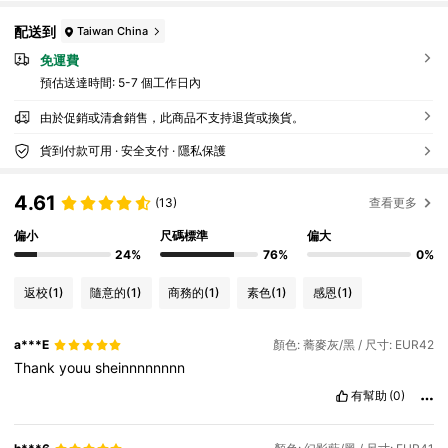
配送到
Taiwan China
免運費
預估送達時間:
5-7 個工作日內
由於促銷或清倉銷售，此商品不支持退貨或換貨。
貨到付款可用 · 安全支付 · 隱私保護
4.61
(13)
查看更多
偏小
尺碼標準
偏大
24%
76%
0%
返校
(1)
隨意的
(1)
商務的
(1)
素色
(1)
感恩
(1)
a***E
顏色: 蕎麥灰/黑 / 尺寸: EUR42
Thank
youu
sheinnnnnnnn
有幫助
(0)