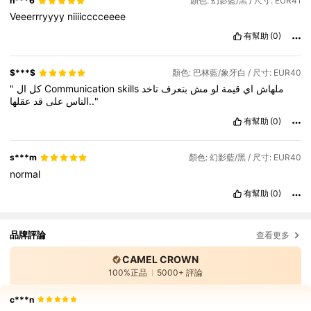
h***6
顏色: 幻影藍/黑 / 尺寸: EUR41
Veeerrryyyy
niiiicccceeee
有幫助
(0)
$***$
顏色: 巴林藍/象牙白 / 尺寸: EUR40
"
كل
ال
Communication
skills
تاخد
بتعرف
مش
لو
قيمة
اي
ملهاش
عقلها.."
الناس
على
قد
有幫助
(0)
s***m
顏色: 幻影藍/黑 / 尺寸: EUR40
normal
有幫助
(0)
品牌評論
查看更多
CAMEL CROWN
100%正品
5000+ 評論
c***n