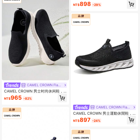
透氣網面戶外學生跳繩輕量緩震跑步
898
NT$
-29%
運動鞋
CAMEL CROWN Flagship Store
CAMEL CROWN 男士时尚休闲鞋，
春季轻便休闲网眼透气步行鞋，男士
965
NT$
-82%
运动一脚蹬网眼鞋
CAMEL CROWN Flagship Store
CAMEL CROWN 男士運動休閒鞋，
透氣網面戶外學生跳繩輕量緩震跑步
897
NT$
-24%
鞋