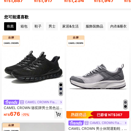
1,887
1,917
1,254
1,947
NT$
NT$
NT$
NT$
NT$
72K 追蹤者
4.85
您可能還喜歡
推薦
箱包
鞋子
男士
家居&生活
服飾裝飾品
內衣&睡衣
72K 追蹤者
4.85
72K 追蹤者
4.85
72K 追蹤者
4.85
CAMEL CROWN Flagship Store
CAMEL CROWN 骆驼牌男士黑色运
动旅行徒步鞋，轻便休闲鞋，软底舒
676
已節省 NT$367
NT$
-77%
适跑步鞋
CAMEL CROWN Flagship Store
CAMEL CROWN 男士休閒運動鞋，