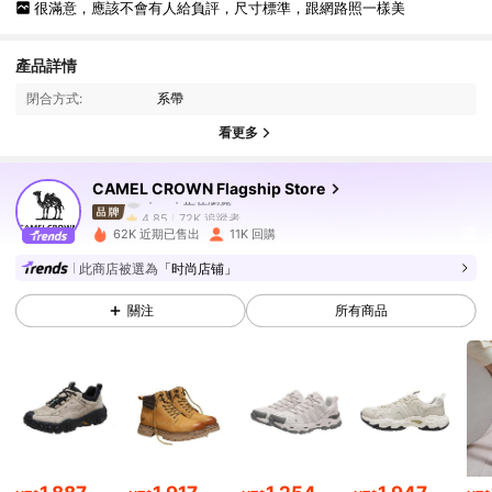
很滿意，應該不會有人給負評，尺寸標準，跟網路照一樣美
產品詳情
閉合方式:
系帶
看更多
72K 追蹤者
4.85
CAMEL CROWN Flagship Store
v***v
正在瀏覽
72K 追蹤者
4.85
62K 近期已售出
11K 回購
72K 追蹤者
4.85
此商店被選為
「时尚店铺」
關注
所有商品
72K 追蹤者
4.85
72K 追蹤者
4.85
72K 追蹤者
4.85
72K 追蹤者
4.85