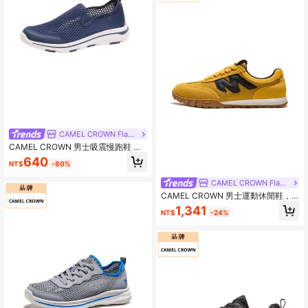
CAMEL CROWN Flagship Store
CAMEL CROWN 男士吸震慢跑鞋 透
氣網布 多功能休閒 超輕軟底 慢跑鞋
640
NT$
-80%
CAMEL CROWN Flagship Store
CAMEL CROWN 男士運動休閒鞋，
透氣網布戶外學生跳繩輕量緩震跑步
1,341
NT$
-24%
鞋