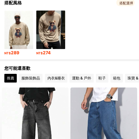
搭配風格
搭配選擇
3.7K 追蹤者
4.73
3.7K 追蹤者
4.73
3.7K 追蹤者
4.73
3.7K 追蹤者
4.73
289
274
NT$
NT$
您可能還喜歡
推薦
服飾裝飾品
內衣&睡衣
運動 & 戶外
鞋子
箱包
珠寶 &