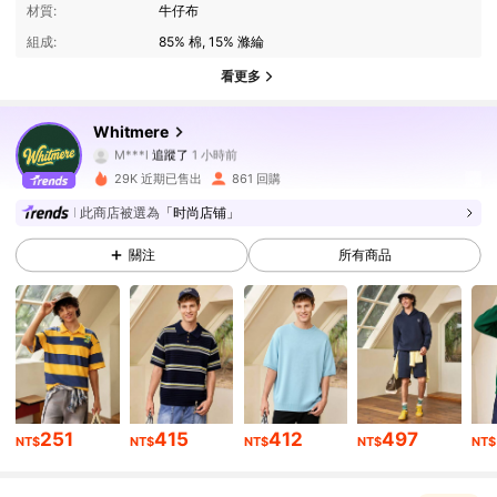
材質:
牛仔布
組成:
85% 棉, 15% 滌綸
看更多
3.7K 追蹤者
4.73
Whitmere
M***l
追蹤了
1 小時前
s***u
正在瀏覽
3.7K 追蹤者
4.73
29K 近期已售出
861 回購
此商店被選為
「时尚店铺」
3.7K 追蹤者
4.73
關注
所有商品
3.7K 追蹤者
4.73
3.7K 追蹤者
4.73
3.7K 追蹤者
4.73
251
415
412
497
NT$
NT$
NT$
NT$
NT$
3.7K 追蹤者
4.73