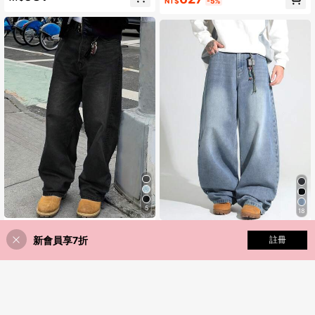
頭風復古寬腿牛仔長褲
NT$
-5%
5
18
男士復古寬鬆牛仔褲，四季皆宜的百
justice brother
搭休閒穿搭，街頭風
新會員享7折
添加到購物車
註冊
613
10% 折扣！
1件 Justice Brother 男士宽松水洗牛
NT$
仔休闲阔腿牛仔裤（不含腰带和配
#2 熱銷榜 Top
戶外的 男士牛仔褲
饰）
50+售出
586
NT$
-5%