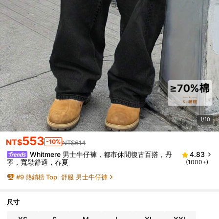
1/10
553
NT$
-10%
NT$614
Whitmere 男士牛仔褲，都市休閒復古百搭，丹
4.83
寧，寬鬆舒適，春夏
(1000+)
#
9
熱銷榜 Top
舒服 男士牛仔褲
尺寸