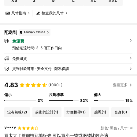
XS
S
M
L
XL
XXL
尺寸指南
檢查我的尺寸
配送到
Taiwan China
免運費
預估送達時間:
3-5 個工作日內
免費退貨
貨到付款可用 · 安全支付 · 隱私保護
4.83
(1000+)
查看更多
偏小
尺碼標準
偏大
3%
82%
15%
沒有氣味
(2)
前衛的設計
(1)
方便攜帶
(1)
感恩
(1)
合身
(6)
Y***Y
顏色: 黑色 / 尺寸: M
買太大了整個拖到地板去
可以買小一號或兩號比較合適