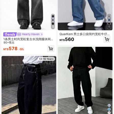
15
11
QuarKem 男士多口袋简约宽松牛仔裤
Hearty Haven
休闲、日常穿着
560
1条男士时尚宽松复古水洗阔腿休闲牛
NT$
仔裤（不含腰带和配饰）
90+售出
578
NT$
-5%
13-16 Years