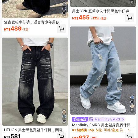
10
男士 Y2K 直筒水洗休閒黑色牛仔褲
455
NT$
-17%
估計
复古宽松牛仔裤，适合青少年男孩
489
NT$
估計
10
Manfinity EMRG
Manfinity EMRG 男士鬆身寬腳休閒
牛仔褲，有撕裂口袋設計
HEHCN 男士黑色寬鬆牛仔褲，閃電
#1 熱銷榜 Top
前衛-哥德/龐克 男士牛仔褲
刮花水洗做舊效果，時尚百搭休閒街
581
627
NT$