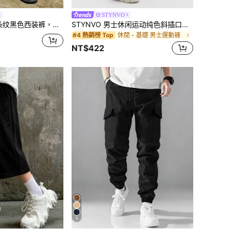
STYNVO
装裤，适合全年通勤及秋季商务着装
STYNVO 男士休闲运动纯色斜插口袋抽绳腰带运动裤
休閒 - 基礎 男士運動褲
#4 熱銷榜 Top
NT$422
5