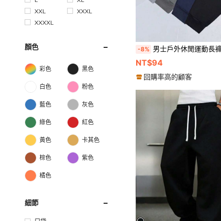
XXL
XXXL
XXXXL
顏色
男士戶外休閒運動長褲，透氣抽繩設計，適合春夏秋冬，附口袋與拉鍊，適用於日常出遊、運動
-8%
NT$94
彩色
黑色
回購率高的顧客
白色
粉色
藍色
灰色
綠色
紅色
黃色
卡其色
棕色
紫色
橘色
細節