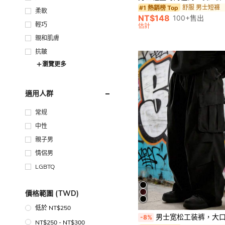
舒服 男士短褲
#1 熱銷榜 Top
柔軟
NT$148
100+售出
輕巧
估計
親和肌膚
抗皺
瀏覽更多
適用人群
常规
中性
親子男
情侶男
LGBTQ
價格範圍 (TWD)
低於 NT$250
男士宽松工装裤，大口袋设计，休闲
-8%
NT$250 - NT$300