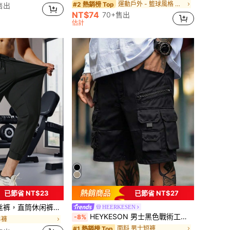
運動戶外 - 籃球風格 男士短褲
#2 熱銷榜 Top
售出
NT$74
70+售出
估計
已節省 NT$23
已節省 NT$27
抽绳腰带，轻薄透气，适合夏季和秋季穿着。
HEERKESEN
HEYKESON 男士黑色戰術工裝短褲附腰帶，多口袋短褲，戶外穿搭，適合他
-8%
男褲
面料 男士短褲
#1 熱銷榜 Top