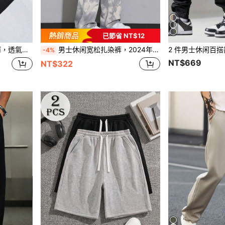
已節省 NT$12
、跑步、健行、旅行及休閒穿著
男士休闲宽松扎染裤，2024年春秋季新品，秋季
-4%
NT$669
NT$322