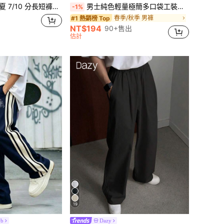
長短褲，運動風，針織面料，耐用材質休閒褲
男士純色輕量極簡多口袋工裝褲，時尚錐形褲腿，校園風戶外登山休閒長褲
-1%
春季/秋季 男褲
#1 熱銷榜 Top
NT$194
90+售出
估計
19
vb
Dazy