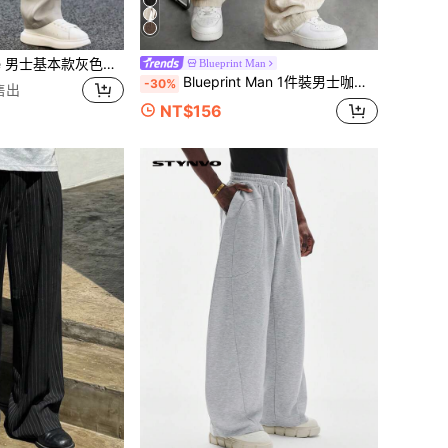
Manfinity Homme 男士基本款灰色直筒长裤平纹织物休闲风格拉链开合宽松裤宽松直筒休闲裤宽松韩版裤街头裤日式卡其色慢跑裤男，适合秋季
Blueprint Man
Blueprint Man 1件裝男士咖啡色紋理鬆弛寬腿抽繩休閒長褲，仿亞麻面料，輕盈透氣垂墜舒適不黏膩，抗皺易打理，成熟休閒極簡老錢風，日常通勤、街頭穿搭、居家穿著
-30%
售出
NT$156