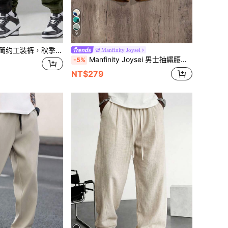
9
2 件男士休闲百搭简约工装裤，秋季服装
Manfinity Joysei
Manfinity Joysei 男士抽繩腰鬆身休閒短褲
-5%
NT$279