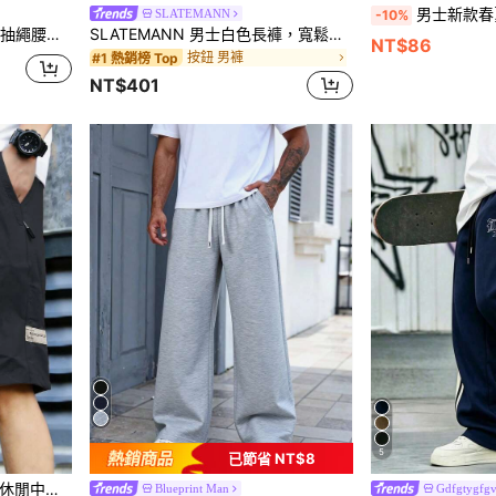
男士新款春夏 7/10 分
SLATEMANN
-10%
，度假、父親節禮物、足球運動
SLATEMANN 男士白色長褲，寬鬆休閒百搭壓褶西裝長褲
NT$86
按鈕 男褲
#1 熱銷榜 Top
NT$401
5
已節省 NT$8
男士輕量時尚極簡工裝短褲 休閒中大腿抽繩直筒短褲
Blueprint Man
Gdfgtygfg