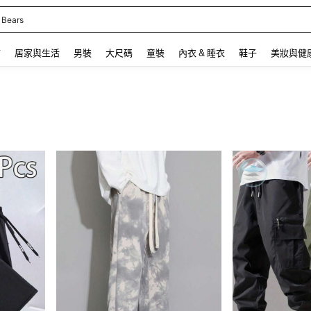
 Bears
 and down arrow keys to navigate search 最近搜尋 and 搜索發現. Press Enter to se
飾
居家與生活
男裝
大尺碼
童裝
內衣 & 睡衣
鞋子
美妝與健