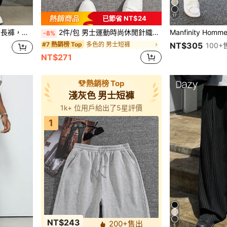
17
已節省 NT$24
活動，完美的父親節送給爸爸的禮物
2件/包 男士運動時尚休閒針織抽繩腰短褲，籃球短褲，舒適透氣面料，夏季熱銷款，中性款
-8%
多色的 男士短褲
#7 熱銷榜 Top
NT$305
100+
NT$271
熱銷榜 Top
淺灰色 男士短褲
1k+ 位用戶給出了5星評價
1
NT$243
200+售出
5