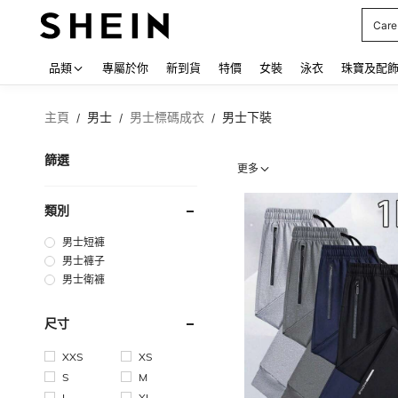
Care
Use up
品類
專屬於你
新到貨
特價
女裝
泳衣
珠寶及配
主頁
男士
男士標碼成衣
男士下裝
/
/
/
篩選
更多
類別
男士短褲
男士褲子
男士衛褲
尺寸
XXS
XS
S
M
L
XL