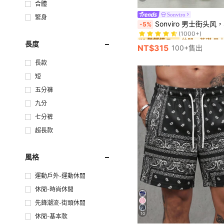
合體
Sonviro
緊身
休閒 - 基礎 
#1 熱銷榜 Top
Sonviro 男士街头风，学院运动风，INS 搭配高街黑色超宽松新月形时尚运动裤，适合音乐节和日常穿着。送给男友或老公的绝佳礼物，
-5%
(1000+)
休閒 - 基礎 
休閒 - 基礎 
#1 熱銷榜 Top
#1 熱銷榜 Top
長度
(1000+)
(1000+)
NT$315
100+售出
休閒 - 基礎 
#1 熱銷榜 Top
(1000+)
長款
短
五分褲
九分
七分裤
超長款
風格
運動戶外-運動休閒
休閒-時尚休閒
先鋒潮流-街頭休閒
10
休閒-基本款