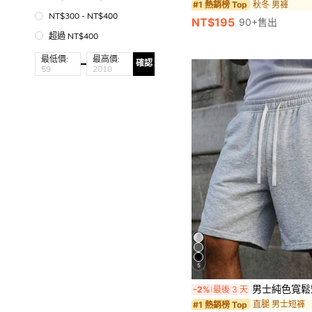
秋冬 男褲
#1 熱銷榜 Top
NT$300 - NT$400
NT$195
90+售出
超過 NT$400
最低價:
最高價:
確認
5
男士純色寬鬆短褲，鬆緊腰帶抽繩設計，夏季海灘穿搭，男士休閒
-2%
最後 3 天
直腿 男士短褲
#1 熱銷榜 Top