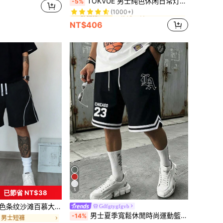
TOKVUE 男士纯色休闲日常灯芯绒长裤，男士街头潮流裤，男朋友礼物，秋季
-5%
(1000+)
已修補 男褲
已修補 男褲
#2 熱銷榜 Top
#2 熱銷榜 Top
(1000+)
(1000+)
NT$406
已修補 男褲
#2 熱銷榜 Top
(1000+)
5
已節省 NT$38
大短裤，Emo 风格，2000 年代风格
Gdfgtygfgvb
男士夏季寬鬆休閒時尚運動籃球短褲 抽繩彈性網布快乾百慕達短褲
-14%
 男士短褲