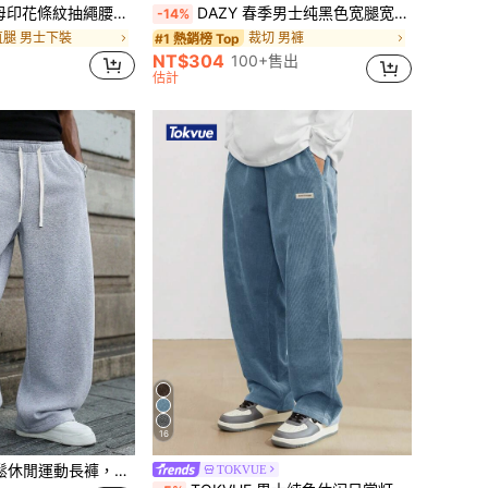
紋抽繩腰口袋休閒直筒長褲
DAZY 春季男士纯黑色宽腿宽松休闲裤，秋季
-14%
直腿 男士下裝
裁切 男褲
#1 熱銷榜 Top
NT$304
100+售出
估計
16
腰頭，大口袋，適合日常穿著、散步、工作、戶外活動，完美父親節送給爸爸的禮物
TOKVUE
已修補 男褲
#2 熱銷榜 Top