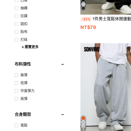
口袋
抽繩
拉鍊
1件男士寬鬆休閒運動長褲，極簡純色寬腿設計，抽繩腰頭，大口袋，適合日常穿著、走路、工作、戶外
-51%
鈕扣
NT$79
貼布
打結
瀏覽更多
布料彈性
無彈
低彈
中度彈力
高彈
合身類型
寬鬆
6