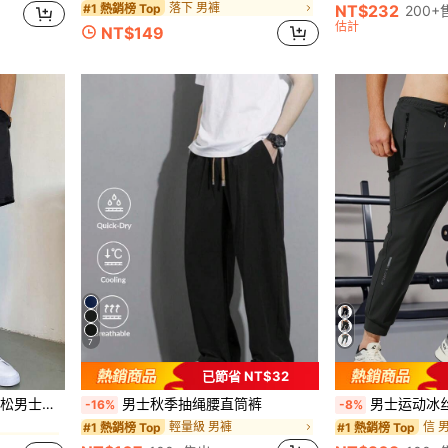
落下 男褲
#1 熱銷榜 Top
NT$232
200+
估計
NT$149
7
已節省 NT$32
绳腰斜口袋短裤
男士秋季抽绳腰直筒裤
男士运动冰丝裤，直筒休闲裤，
-16%
-8%
輕量級 男褲
信 
#1 熱銷榜 Top
#1 熱銷榜 Top