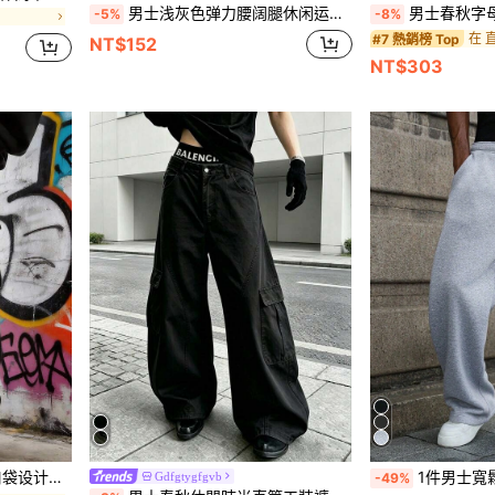
男士浅灰色弹力腰阔腿休闲运动裤，面料柔软舒适，不易起球，简约时尚设计，适合日常通勤、居家休闲穿着，男士礼物
男士春秋字母印花條
-5%
-8%
在 
#7 熱銷榜 Top
NT$152
NT$303
日常穿着长裤
1件男士寬鬆休閒運動長褲，極簡純色寬腿設計，抽繩
Gdfgtygfgvb
-49%