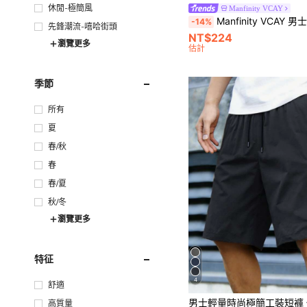
休閒-極簡風
Manfinity VCAY
Manfinity VCAY 男士抽繩腰圍佩斯利印花短褲，適合送給丈夫、男友的禮物
-14%
先鋒潮流-嘻哈街頭
NT$224
瀏覽更多
估計
季節
所有
夏
春/秋
春
春/夏
秋/冬
瀏覽更多
特征
4
舒適
高質量