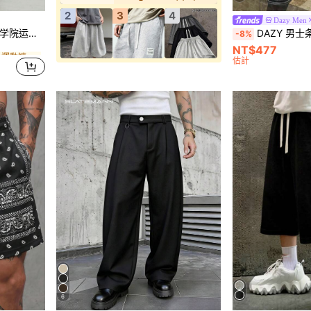
2
3
4
Dazy Men
男士運動褲
街头服饰和 Y2K 风格。适合街头摇滚风。
DAZY 男士条纹黑色西
-8%
NT$477
男士運動褲
男士運動褲
估計
男士運動褲
6