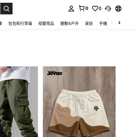
0
0
lect.
康
包包和行李箱
母嬰用品
運動&戶外
家紡
手機 & 手機配件