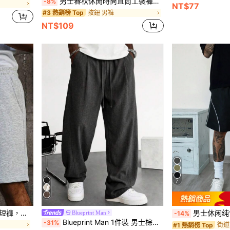
男士春秋休閒時尚直筒工裝褲，附側邊口袋與鈕扣開合，適合戶外穿著
-8%
NT$77
按鈕 男褲
#3 熱銷榜 Top
NT$109
7
透氣夏季短褲，父親節禮物首選
男士休闲纯色条纹沙滩百慕
Blueprint Man
-14%
Blueprint Man 1件裝 男士棕色紋理鬆弛寬腿抽繩休閒長褲，仿亞麻面料，輕盈透氣垂墜舒適不黏汗，抗皺易打理，成熟休閒極簡老錢風，日常通勤、街頭穿搭、居家穿著
-31%
街道
#1 熱銷榜 Top