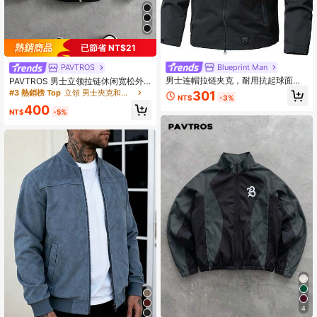
已節省 NT$21
Blueprint Man
PAVTROS
男士连帽拉链夹克，耐用抗起球面
PAVTROS 男士立领拉链休闲宽松外
料，多口袋户外休闲功能衫，适合徒
套
#3 熱銷榜 Top
立領 男士夾克和外套
301
NT$
-3%
步旅行、露营等活动。
400
NT$
-5%
4