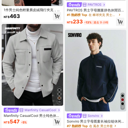
11
PAVTROS
1件男士純色輕量麂皮絨飛行夾克，全
PAVTROS 男士字母圖案拼色休閒百
拉鍊立領休閒外套，復古仿皮夾克，
搭日常長袖夾克
#1 熱銷榜 Top
在 棒球夾克 男士外套
463
NT$
春秋男士夾克
233
NT$
-13%
過去 9 小時
11
17
Manfinity CasualCool
Manfinity CasualCool 男士纯色休闲
Sonviro
长袖外套，适合秋冬季节穿着，灰色
547
Sonviro 男士字母图案长袖拉链休闲
NT$
-5%
纽扣大衣
运动夹克，秋季户外风衣
#7 熱銷榜 Top
在 風衣 男士外套