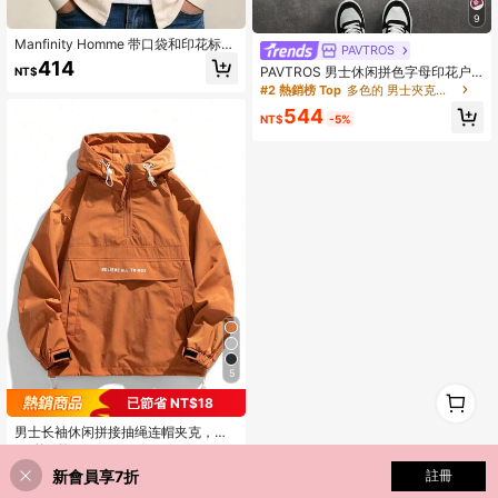
9
Manfinity Homme 带口袋和印花标志
PAVTROS
的白色休闲男士连帽外套，奶油色男
414
PAVTROS 男士休闲拼色字母印花户
NT$
士连帽衫，纽扣式连帽衫，米色男士
外风衣夹克，秋季
#2 熱銷榜 Top
多色的 男士夾克和外套
连帽衫，秋季
544
NT$
-5%
5
1
#2 熱銷榜 Top
品質優良 男士夾克和外套
已節省 NT$18
0
回購率高的顧客
#2 熱銷榜 Top
#2 熱銷榜 Top
品質優良 男士夾克和外套
品質優良 男士夾克和外套
男士长袖休闲拼接抽绳连帽夹克，春
秋季外套
回購率高的顧客
回購率高的顧客
#2 熱銷榜 Top
品質優良 男士夾克和外套
768
新會員享7折
註冊
NT$
-2%
回購率高的顧客