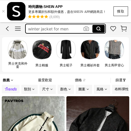
ダウンジャケット
時尚購物-SHEIN APP
×
jacket for men
獲取
更多專屬折扣和額外優惠，盡在SHEIN·APP網路商店！
(8,699)
winter jacket for men
ダウンジャケット メンズ
áo khoác nam
男士夾克和外
男士棉服
男士呢子
男士襯衫外套
男士馬甲背心
套
推薦
最受歡迎
價格
篩選
類別
尺寸
顏色
圖案
風格
布料彈性