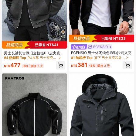
4
已節省 NT$33
已節省 NT$41
EGENSIO
EGENSIO 男士休闲纯色通勤拉链夹克
男士长袖复古做旧全拉链PU皮夹克，
休闲机车风PU皮夹克，适合秋冬季
#1 熱銷榜 Top
落下 男士夾克和外套
#4 熱銷榜 Top
PU皮革 男士夾克和外套
节，朋克风
381
477
NT$
-8%
最後 2 天
NT$
-8%
最後 2 天