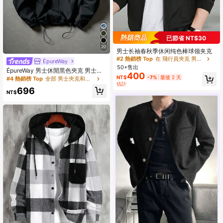
已節省 NT$30
20
男士长袖春秋季休闲纯色棒球领夹克
#2 熱銷榜 Top
在 飛行員夾克 男士外套
ÉpureWay
50+售出
ÉpureWay 男士休閒黑色夾克 男士機
400
能風雨衣 Y2k風格夾克 男士防風夾克
NT$
-7%
最後 2 天
#4 熱銷榜 Top
全部 男士夾克和外套
估計
機能風夾克,防風衣/戶外防風衣,派克
696
大衣,寬鬆,冬季夾克,街頭風
NT$