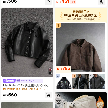
506
451
NT$
NT$
-5%
熱銷榜 Top
PU皮革 男士夾克和外套
1k+ 位用戶給出了5星評價
1
785
NT$
2
3
4
Manfinity VCAY
Manfinity VCAY 男士梭织时尚休闲长
袖开襟拉链外套，学校款
#1 熱銷榜 Top
休閒 - Amekaji 男士夾克和外套
560
NT$