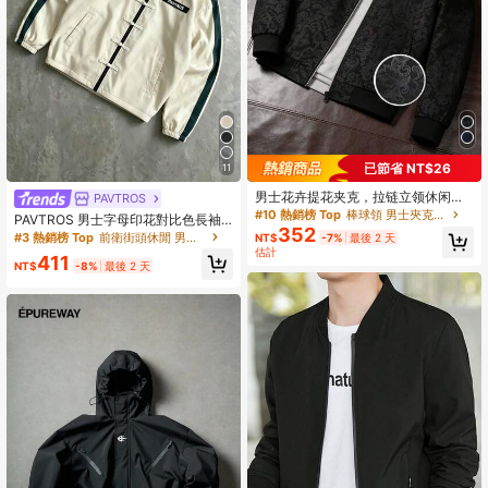
已節省 NT$26
11
男士花卉提花夹克，拉链立领休闲夹
PAVTROS
克，复古黑色图案外套
#10 熱銷榜 Top
棒球領 男士夾克和外套
PAVTROS 男士字母印花對比色長袖
352
盤扣夾克
#3 熱銷榜 Top
前衛街頭休閒 男士夾克和外套
NT$
-7%
最後 2 天
估計
411
NT$
-8%
最後 2 天