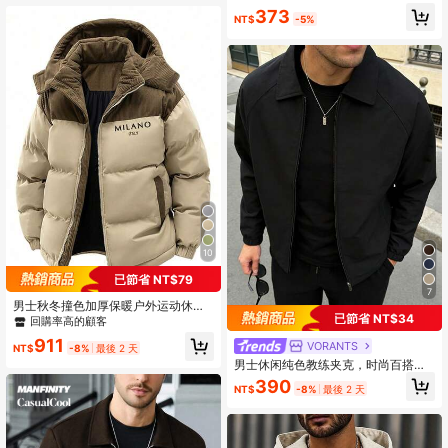
373
NT$
-5%
10
已節省 NT$79
7
男士秋冬撞色加厚保暖户外运动休闲
已節省 NT$34
连帽羽绒服
回購率高的顧客
911
VORANTS
NT$
-8%
最後 2 天
男士休闲纯色教练夹克，时尚百搭翻
领轻便外套，适合秋季穿着
390
NT$
-8%
最後 2 天