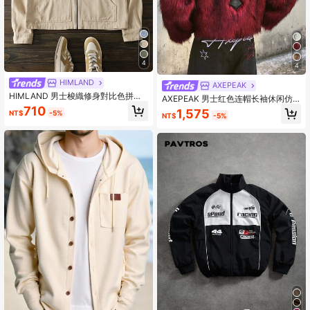
4
4
HIMLAND
AXEPEAK
HIMLAND 男士梭織修身對比色拼接
AXEPEAK 男士红色连帽长袖休闲仿
長袖休閒襯衫外套，適合秋冬、度
毛皮印花
710
1,575
NT$
-5%
假、父親節禮物
NT$
-5%