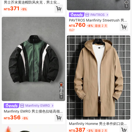
男士芥末黄连帽防风夹克，男士实用
夹克，男士外套，男士防风衣，防丢
5
371
NT$
-5%
拉链大口袋设计，运动风，可机洗，
户外徒步功能夹克，舒适日常男士上
PAVTROS
衣
PAVTROS Manfinity Streetrush 男士
760
酒紅色秋季保守風度假 PU 皮革拉鍊
NT$
-8%
最後 2 天
夾克，街頭風短版復古休閒保暖冬季
估計
外套
7
Manfinity EMRG
Manfinity EMRG 男士撞色拉链高领
休闲长袖外套，秋季款
356
NT$
-5%
Manfinity Homme 男士单件斜口袋连
帽外套，外出长袖卡其色外套，适合
387
NT$
-3%
最後 2 天
朋友、丈夫、男朋友的礼物，秋季