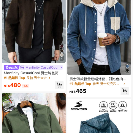
4
Manfinity CasualCool
Manfinity CasualCool 男士纯色简约
休闲长袖外套 男士拉链衬衫短款夹克
#1 熱銷榜 Top
長袖 男士大衣
男士薄款輕量連帽外套，對比色抽繩
男士摩卡色飞行员夹克 棕色开衫 男士
設計，休閒時尚學院風，寬鬆版型，
#7 熱銷榜 Top
春天 男士夾克和外套
480
棕色夹克
NT$
-5%
適合日常穿著、通勤與外出，春季新
465
品
NT$