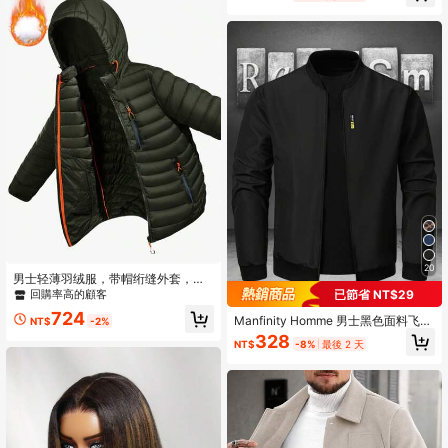
20
男士轻薄羽绒服，带帽绗缝外套，多
口袋设计，时尚运动风长袖外套，适
已節省 NT$29
回購率高的顧客
合户外活动、日常穿着及街头潮流，
724
秋冬季穿着。
Manfinity Homme 男士黑色面料飞行
NT$
-2%
员夹克，长袖常规款，拉链开合，适
328
NT$
-8%
最後 2 天
合秋季日常穿着