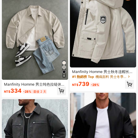
Manfinity Homme 男士秋冬连帽长袖
羽绒服，多口袋设计，绗缝保暖内
4
#1 熱銷榜 Top
機織面料 男士冬季外套
衬，男友礼物，街头休闲宽松拉链外
739
Manfinity Homme 男士纯色拉链休闲
套，适合日常休闲、周末旅行、户外
NT$
-29%
百搭日常长袖外套
活动、远足旅行、轻松的工作环境或
334
NT$
-28%
最後 2 天
半正式场合，男友/老公礼物，周年纪
念礼物