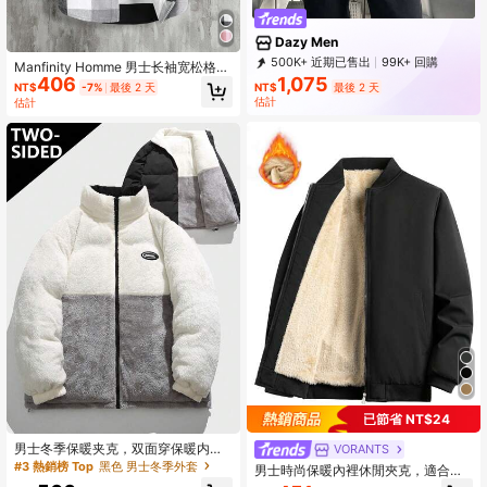
Dazy Men
500K+ 近期已售出
99K+ 回購
Manfinity Homme 男士长袖宽松格纹
141K 訂閱
1,075
406
抽绳连帽外套，休闲外出外套，送给
NT$
最後 2 天
NT$
-7%
最後 2 天
朋友、丈夫、男友的礼物，秋冬季
估計
估計
已節省 NT$24
男士冬季保暖夹克，双面穿保暖内衬
VORANTS
休闲宽松绗缝外套，立领设计，羊羔
#3 熱銷榜 Top
黑色 男士冬季外套
男士時尚保暖內裡休閒夾克，適合秋
绒拼接
冬季節，日常穿著