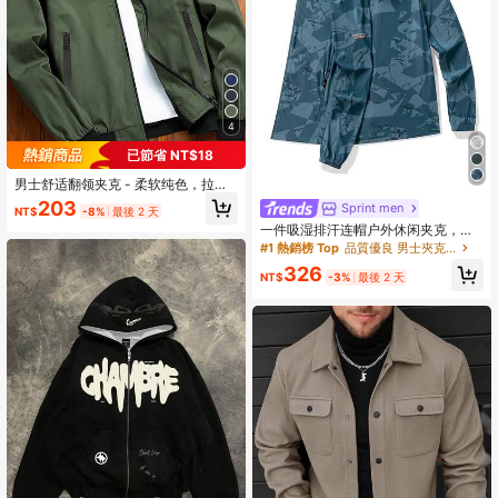
4
已節省 NT$18
男士舒适翻领夹克 - 柔软纯色，拉链
开合，长袖，商务风格，适合户外活
203
Sprint men
NT$
-8%
最後 2 天
动和休闲穿着，百搭透气
一件吸湿排汗连帽户外休闲夹克，轻
便几何印花，适合夏季日常户外活
#1 熱銷榜 Top
品質優良 男士夾克和外套
动、跑步、徒步、骑行，可机洗男士
326
夹克
NT$
-3%
最後 2 天