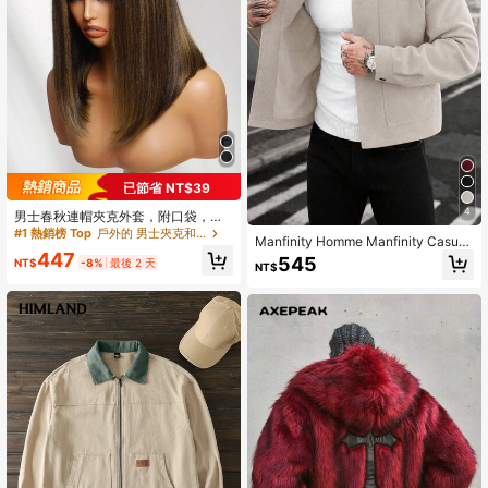
#1 熱銷榜 Top
戶外的 男士夾克和外套
已節省 NT$39
回購率高的顧客
4
#1 熱銷榜 Top
#1 熱銷榜 Top
戶外的 男士夾克和外套
戶外的 男士夾克和外套
男士春秋連帽夾克外套，附口袋，印
花輕量外衣
回購率高的顧客
回購率高的顧客
Manfinity Homme Manfinity Casual
#1 熱銷榜 Top
戶外的 男士夾克和外套
Cool 男士成熟休閒風灰色羊毛翻領鈕
447
545
NT$
-8%
最後 2 天
NT$
扣開襟夾克，男裝夾克大衣，標準版
回購率高的顧客
型，適合萬聖節、聖誕節、日常出
遊、商務休閒會議，INS 風男士外
套，週年紀念送男友/丈夫的完美禮
物，男士短版夾克