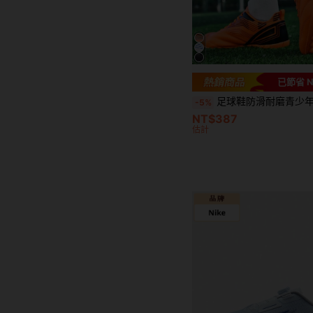
已節省 N
足球鞋防滑耐磨青少年专业训练比赛碎钉JTF成人足球鞋人造草室内外低帮男女通
-5%
NT$387
估計