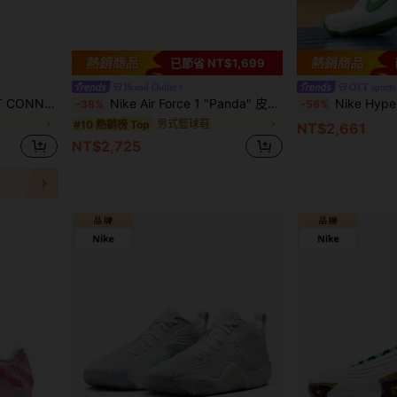
已節省 NT$1,699
Brand Outlet
OTT sports 
筒 復古籃球鞋 男款 白紅
Nike Air Force 1 "Panda" 皮革 休閒 避震 低筒 板鞋 男女同款 白黑
Nike Hyperdunk 
-38%
-56%
男式籃球鞋
#10 熱銷榜 Top
NT$2,661
NT$2,725