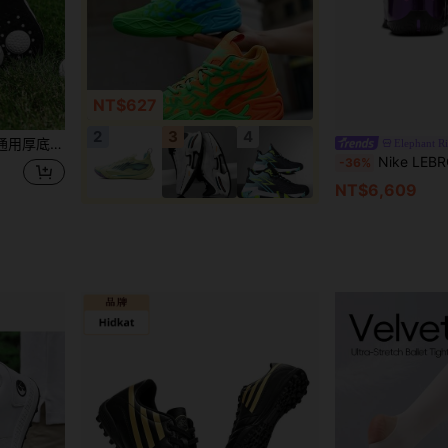
NT$627
2
3
4
U 皮革 大尺碼 46 號運動鞋
Elephant Ri
Nike LEBRON XXIII LU
-36%
NT$6,609