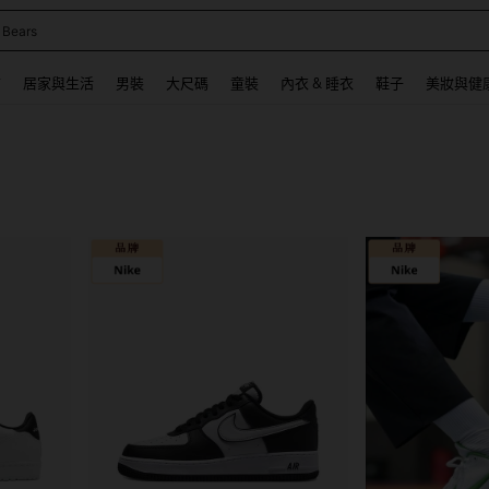
 Bears
 and down arrow keys to navigate search 最近搜尋 and 搜索發現. Press Enter to se
飾
居家與生活
男裝
大尺碼
童裝
內衣 & 睡衣
鞋子
美妝與健