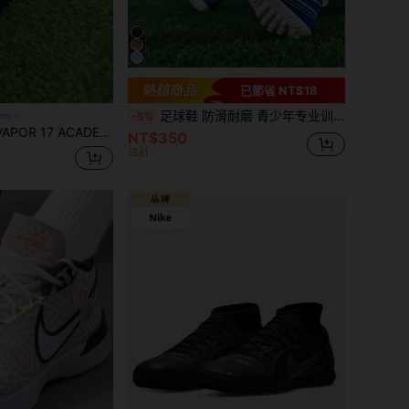
已節省 NT$18
足球鞋 防滑耐磨 青少年专业训练比赛 碎钉JTF成人足球鞋 人造草室内外低鞋面 通用碎钉足球鞋 棒球鞋 草坪鞋
ore
-5%
Y TF T2026 夏季新款 粉白漸層釘鞋足球鞋 IQ2406-900
NT$350
估計