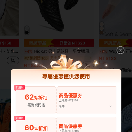
T$158
已節省 NT$20
滑时尚休闲鞋
Hidkat 男士足球鞋，男女通用专业防滑人造草坪足球鞋，室内/室外专业五人制足球训练运动鞋
Wuyuan 可转换式芭蕾舞紧身裤，脚部开口
-4%
-9%
NT$122
男士足球鞋
#7 熱銷榜 Top
估計
NT$487
回購率高的顧
專屬優惠僅供您使用
新用戶
商品優惠券
62
%折扣
上限為NT$162
無消費門檻
限時
新用戶
商品優惠券
60
%折扣
上限為NT$388