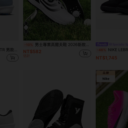
5
男士專業高爾夫鞋 2026新款，四季穿著，厚底低筒圓頭旋鈕式戶外運動舒適訓練鞋，PU皮革，大尺碼 46，男士運動鞋
Specialty S
-10%
動高爾夫鞋 FN6730-001
NIKE LEBRON WITNE
-46%
NT$582
估計
NT$1,745