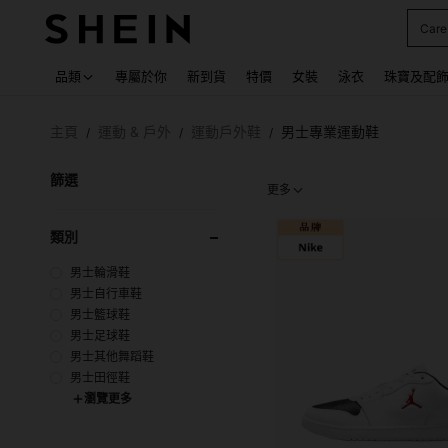
Care
Use up
品類
專屬於你
新到貨
特價
女裝
泳衣
珠寶及配
主頁
運動 & 戶外
運動戶外鞋
男士專業運動鞋
/
/
/
篩選
更多
類別
男士輪滑鞋
男士自行車鞋
男士籃球鞋
男士足球鞋
男士其他舞蹈鞋
男士田徑鞋
瀏覽更多