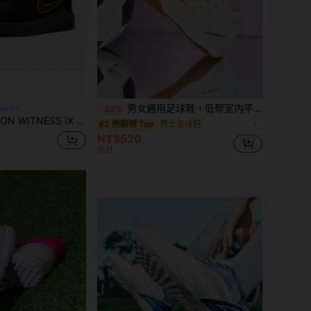
男女通用足球鞋，低帮室内平底运动鞋，轻便高性能五人制足球鞋，校园风
ports
-23%
SS IX EP 男款運動休閒籃球鞋 HQ8035-003
男士足球鞋
#2 熱銷榜 Top
NT$520
估計