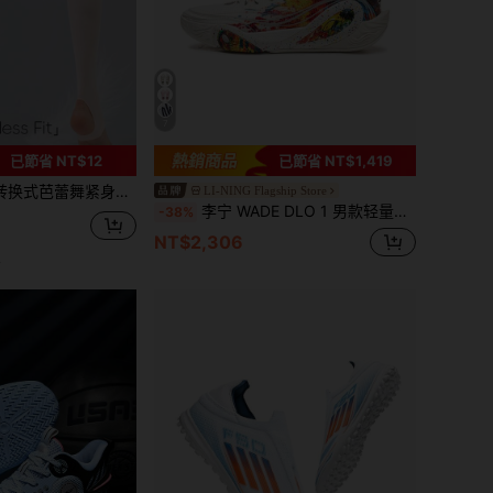
7
已節省 NT$12
已節省 NT$1,419
设计 - 柔软、弹力十足，是舞蹈、芭蕾舞和脚趾练习的理想之选
LI-NING Flagship Store
李宁 WADE DLO 1 男款轻量高弹篮球鞋 ABPV009
-38%
NT$2,306
客