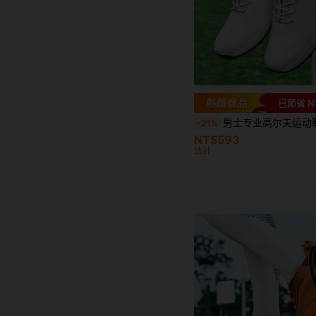
已節省 N
男士专业高尔夫运动鞋，防水防
-21%
NT$593
估計