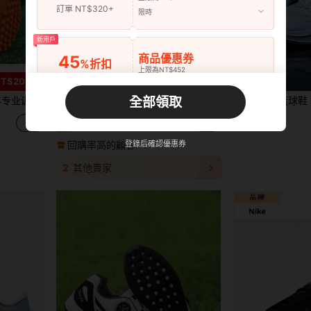
訂單 NT$320+
限時
新用戶
商品優惠券
45
4
%折扣
上限為NT$452
訂單 NT$643+
T$20
已節省 NT$20
限時
全部領取
用碎钉足球鞋棒球鞋草坪鞋
Wuyuan 柔软轻便舒适的四向弹力帆布分体鞋底芭蕾舞鞋/芭蕾舞拖鞋，袜子般贴合，弧形鞋跟确保稳固贴合，3D 形状设计增强足弓，非常适合日常舞蹈练习和初学者
男士籃球鞋，適用實用訓練，防
-10%
NEW
新用戶
NT$178
NT$1,296
估計
商品優惠券
40
%折扣
上限為NT$582
回購率高的顧客
登錄后確認優惠券
訂單 NT$966+
限時
2
其他賣家