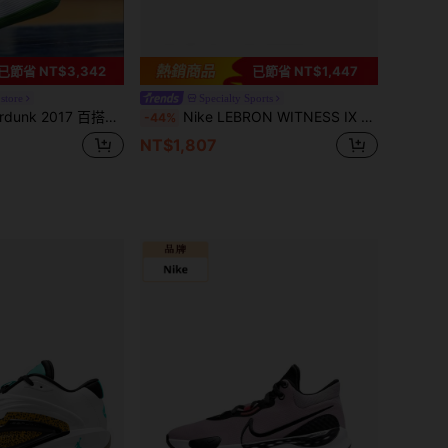
已節省 NT$3,342
已節省 NT$1,447
store
Specialty Sports
2017 百搭舒適 抓地 低筒 籃球鞋 白綠色
Nike LEBRON WITNESS IX EP 缓震回弹户外训练男篮球鞋，强力包裹舒适贴合，中帮运动鞋，黑白百搭配色，颠覆游戏规则，HQ8035-100
-44%
NT$1,807