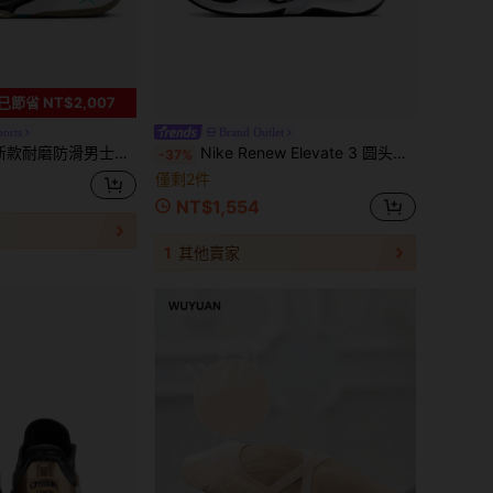
已節省 NT$2,007
ports
Brand Outlet
UKA 3 舒适轻便缓震运动篮球鞋，多色拼接户外休闲篮球鞋，时尚新款 FQ1285-100
Nike Renew Elevate 3 圆头系带低帮篮球鞋，男女通用，黑色和粉色
-37%
僅剩2件
NT$1,554
1
其他賣家