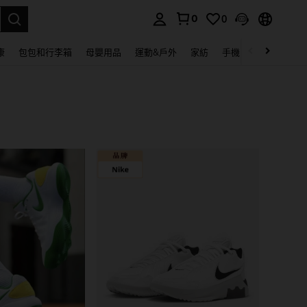
0
0
lect.
康
包包和行李箱
母嬰用品
運動&戶外
家紡
手機 & 手機配件