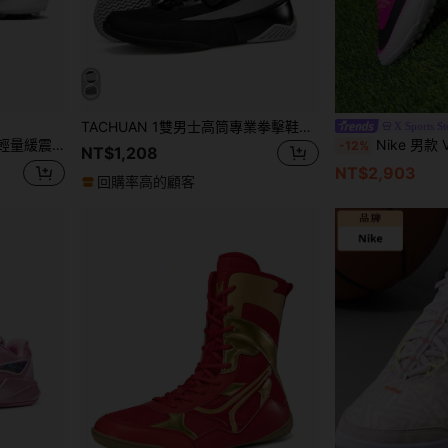
TACHUAN 1雙男士高筒專業拳擊鞋，格鬥摔跤訓練靴，泰拳格鬥鞋，健身散打鞋
X Sports St
球鞋 FD0217-101
Nike 男款 VAPOR 17 ACADEM
-12%
NT$1,208
NT$2,903
回購率高的顧客