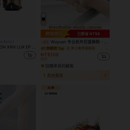
已節省 NT$6
Wuyuan 专业帆布芭蕾舞鞋 - 无抽绳 | 古典芭蕾舞足尖鞋
se Sports
-5%
X EP 男士籃球鞋，多色，性能訓練，緩震，IF0693-001
在 男士專業運動鞋
#7 熱銷榜 Top
NT$106
估計
回購率高的顧客
1
其他賣家