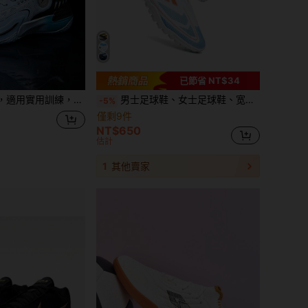
已節省 NT$34
滑耐磨、輕量靈敏、吸震運動球鞋，附摩擦吱吱聲
男士足球鞋、女士足球鞋、宽底棒球鞋、人造草足球鞋、成人及青少年足球鞋、TF室内五人制足球训练鞋
-5%
僅剩9件
NT$650
估計
1
其他賣家