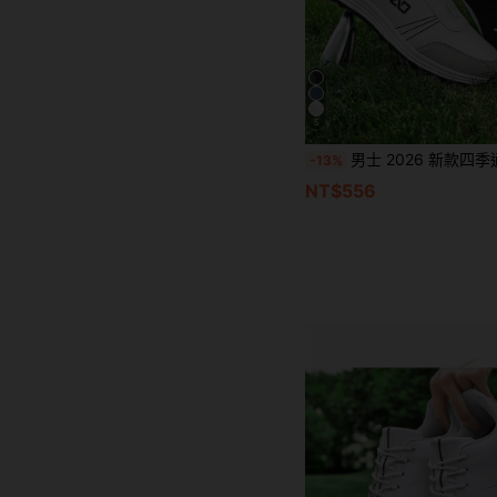
5
男士 2026 新款四季通用厚底低筒圓頭旋鈕式專業高爾夫鞋 戶外運動舒適訓練鞋 P
-13%
NT$556