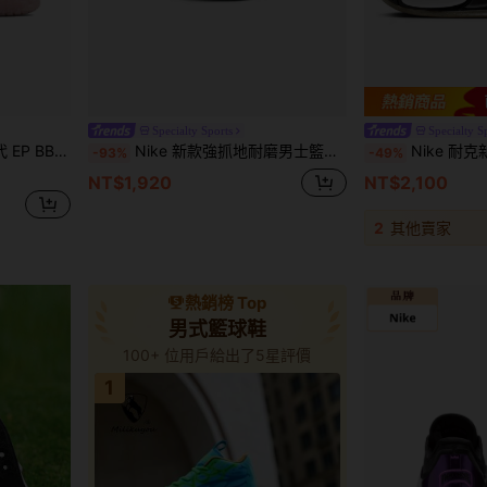
Specialty Sports
Specialty S
舒適耐用 籃球鞋 男款
Nike 新款強抓地耐磨男士籃球鞋 Jordan Tatum 3 強力支撐緩震舒適訓練中筒籃球鞋 多色拼接休閒籃球鞋 球場暢銷款 HF3087-103
Nike 耐克新款耐磨防滑男士中帮篮球鞋，JORDAN L
-93%
-49%
NT$1,920
NT$2,100
2
其他賣家
熱銷榜 Top
男式籃球鞋
100+ 位用戶給出了5星評價
1