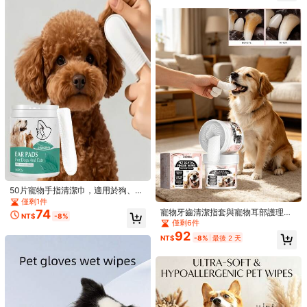
20入寵物口腔清潔棉片，適用於
NEW
83
狗與貓，柔軟指套式設計方便使用，
NT$
-10%
可去除口臭與分泌物，日常寵物口腔
護理，便於攜帶隨時使用
80片裝寵物清潔濕巾，一次性免
NEW
114
沖洗加厚大尺寸清潔巾，適合狗貓全
NT$
-1%
過去 5 小時
身日常清潔、旅行、戶外活動及如廁
後清潔
50片寵物手指清潔巾，適用於狗、貓
及寵物，用於清潔耳朵與清除污垢
僅剩1件
寵物牙齒清潔指套與寵物耳部護理指
74
NT$
-8%
擦拭布套組，寵物口腔與耳部日常護
僅剩6件
理雙用途指清潔工具，適用於貓狗，
92
已節省 NT$8
NT$
-8%
最後 2 天
使用方便快捷。牙齒清潔指套貼合手
顯示類似的庫存商品
指輪廓，可溫和擦拭牙齒表面、縫隙
查看全部
猫眼清洁棉片，去除泪痕；宠物眼部
與牙齦邊緣，逐步清除牙垢與軟性污
65
护理湿巾，清洁眼周污垢和皮肤。犬
NT$
-11%
最後 2 天
漬，緩解口腔異味，無需複雜工具即
抱歉，商品已售罄
猫眼部湿巾 - 温和去除泪痕、眼部碎
6
估計
可在家進行基礎牙科護理。
屑、分泌物和粘液 - 椰子油清洁，美
Dopamine 吊繩式手機殼 桃紅色豹紋
化并去除眼部和面部异味 - 100片装
售罄
款，適用 17 Pro Max 17 Pro 17 16 Pr
回購率高的顧客