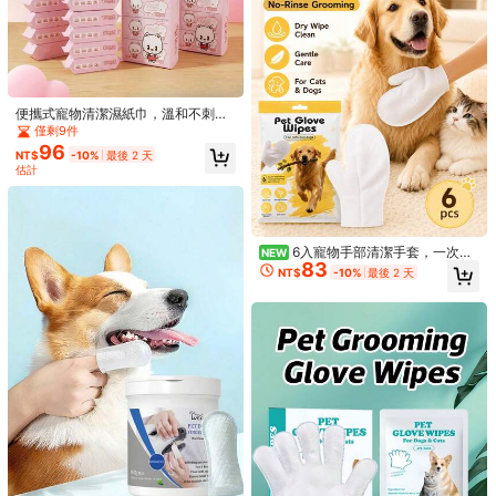
便攜式寵物清潔濕紙巾，溫和不刺激
加厚清潔濕紙巾，適合旅行使用
僅剩9件
96
NT$
-10%
最後 2 天
估計
240片装宠物湿巾，猫狗免冲洗湿
巾，可清洁泪痕和身体部位，清洁湿
50+售出
6入寵物手部清潔手套，一次性
NEW
巾，宠物清洁用品，适合日常使用和
60
NT$
83
清潔手套，貓狗清潔濕巾，適合快速
旅行
已節省 NT$4
NT$
-10%
最後 2 天
清潔、免吹乾乾洗，寵物清潔，適用
於居家與日常戶外寵物散步即時清潔
200片装宠物眼耳清洁湿巾 - 柔软透
43
气，清洁泪痕和耳垢，一次性卫生宠
NT$
-9%
最後 2 天
物护理湿巾，适用于犬猫