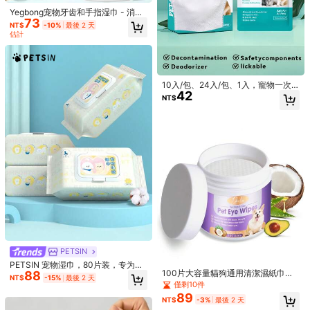
Yegbong宠物牙齿和手指湿巾 - 消除
73
口臭、去除牙垢、美白牙齿。狗狗口
NT$
-10%
最後 2 天
腔护理指套
估計
Yegbong宠物牙齿和手指湿巾 - 消除
10入/包、24入/包、1入，寵物一次
73
口臭、去除牙垢、美白牙齿。狗狗口
42
性美容手套、濕紙巾，適用於貓與
NT$
-10%
最後 2 天
NT$
腔护理指套
狗，全身清潔、保濕、乾洗、寵物濕
估計
紙巾、寵物美容手套、貓咪洗澡、寵
寵物眼部清潔濕紙巾，便攜式寵物淚
物濕紙巾、狗狗、乾洗、手套、除
89
痕去除濕紙巾，溫和清除淚痕與眼部
臭、除味、免沖洗清潔方案
NT$
-14%
最後 2 天
污垢，緩解眼部不適，適用於貓狗
PETSIN
PETSIN 宠物湿巾，80片装，专为猫
100片大容量貓狗通用清潔濕紙巾，
88
狗设计，可擦去泪水，无需清洗即可
NT$
-15%
最後 2 天
便攜式寵物淚痕清潔棉片，適用眼垢
清洁身体部位，除臭，清洁湿巾
僅剩10件
與眼周清潔
89
NT$
-3%
最後 2 天