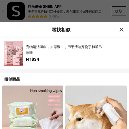
時尚購物-SHEIN APP
×
獲取
更多專屬折扣和額外優惠，盡在SHEIN·APP網路商店！
(8,699)
尋找相似
宠物清洁湿巾，加厚湿巾，用于清洁宠物手和嘴巴
無味
NT$34
相似商品