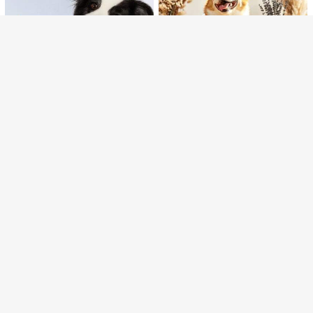
o Max 16 16 Pro 15 15 Pro Max 15 Pr
80+售出
o 11 12 13 14 Pro Max 12 Pro 12 Pro
67
NT$
Max 13 Pro 13 Pro Max 14 Pro，全
包覆防震保護軟殼，獵豹紋
1/3/5/10入拋棄式寵物美容手套濕紙
44
巾，適用於狗與貓，免沖洗寵物清潔
NT$
-2%
過去 5 小時
手套，除味溫和無酒精SPA洗澡濕
80片裝寵物清潔濕巾，一次性
NEW
巾，適用於幼犬與幼貓毛髮清潔
114
免沖洗加厚大尺寸清潔巾，適合狗貓
NT$
-1%
過去 5 小時
全身日常清潔、旅行、戶外活動及如
廁後清潔
6入寵物手部清潔手套，一次性
NEW
83
清潔手套，貓狗清潔濕巾，適合快速
NT$
-10%
最後 2 天
清潔、免吹乾乾洗，寵物清潔，適用
於居家與日常戶外寵物散步即時清潔
1個 6面硬質透明塑膠鞋收納盒，防氧
化，居家運動鞋展示盒
#6 熱銷榜 Top
在 鞋盒
212
NT$