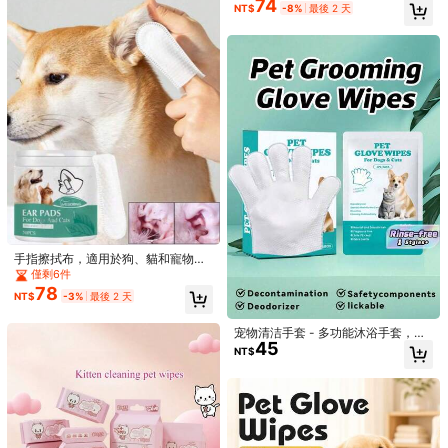
74
NT$
-8%
最後 2 天
垢，耳道護理手指套
免費退貨
貨到付款可用 · 安全支付 · 隱私保護
5.00
(1)
查看更多
n***a
香味: 無味 / 尺寸: 8pcs(1包)
I
love
these
they
so
pretty
🤭
有幫助
(0)
產品詳情
手指擦拭布，適用於狗、貓和寵物，
用於清潔耳朵和清除污垢
僅剩6件
材質:
無紡布
78
NT$
-3%
最後 2 天
看更多
宠物清洁手套 - 多功能沐浴手套，适
45
用于宠物，具有除臭和保湿功效，无
NT$
您可能還喜歡
需冲洗
推薦
家居&生活
手機 & 手機配件
運動 & 戶外
工具&家裝
家用