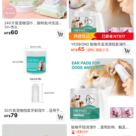
240片装宠物湿巾，猫狗免冲洗湿
巾，可清洁泪痕和身体部位，清洁湿
50+售出
1/8
巾，宠物清洁用品，适合日常使用和
60
NT$
旅行
已節省 NT$17
34
NT$
YEGBONG 寵物耳道清潔指套濕巾，
45
可清除耳垢異味並清潔耳道油脂與污
NT$
-27%
最後 2 天
宠物清洁湿巾，加厚湿巾，用于清洁宠物手和嘴巴
5.00
(
1
)
垢，適用於貓狗，比熊貴賓犬耳道清
潔，方便居家與旅行護理，聖誕嘉年
華寵物生日禮物
香味
無味
尺寸
64pcs
8pcs(1包)
50片装宠物指套牙刷湿巾，适用于犬
79
猫，清洁口臭、牙菌斑和牙垢
NT$
配送到
Taiwan China
免運費
寵物手指清潔巾，適用於狗、貓及寵
物，用於清潔耳朵、清除污垢，寵物
僅剩3件
預估送達時間:
3-5 個工作日內
耳道清潔手指套，清潔貓狗耳蟎、耳