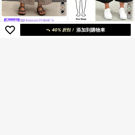
25
Elaquor CURVE
SHEIN Essnce 大码女装春夏时尚休
Elaquor 大码休闲裤，线条印花
添加到購物車
闲宽松舒适日常弹力腰蓝色阔腿裤七
40% 折扣！
#5 熱銷榜 Top
口袋 加大碼褲子
207
分裤，宽松裤，女式下装，女士七分
NT$
-35%
100+售出
裤，欧洲夏季，工作裤
181
NT$
5
POPSWAY 彈性腰字母印花女款街頭