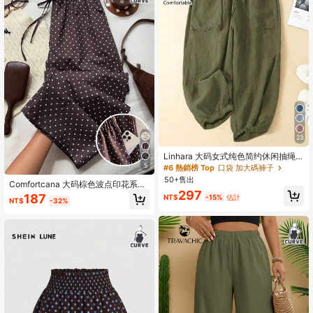
23
Linhara 大码女式纯色简约休闲抽绳
裤
5
#6 熱銷榜 Top
口袋 加大碼褲子
50+售出
Comfortcana 大码棕色波点印花系带
297
阔腿裤
187
NT$
-15%
估計
NT$
-32%