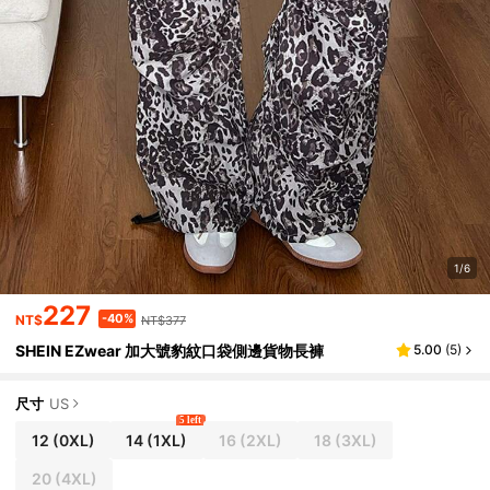
1/6
227
-40%
NT$
NT$377
SHEIN EZwear 加大號豹紋口袋側邊貨物長褲
5.00
(
5
)
尺寸
US
5 left
12
(0XL)
14
(1XL)
16
(2XL)
18
(3XL)
20
(4XL)