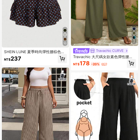
7
10
Travachic CURVE
SHEIN LUNE 夏季時尚彈性腰棕色波
點短褲 春/夏荷葉邊褲腳修身百搭寬鬆
Travachic 大尺碼女款素色彈性腰寬
237
NT$
長褲
腿長褲
178
NT$
-20%
估計