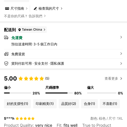
尺寸指南
檢查我的尺寸
不是你的尺碼？ 告訴我們
配送到
Taiwan China
免運費
預估送達時間:
3-5 個工作日內
免費退貨
貨到付款可用 · 安全支付 · 隱私保護
5.00
(5)
查看更多
偏小
尺碼標準
偏大
20%
80%
0%
好的支撐性
(1)
印刷精美
(1)
品質好
(2)
合身
(1)
不喜歡
(1)
S***h
顏色: 棕色 / 尺寸: 1XL
Product Quality:
very
nice
Fit:
fits
well
True to Product