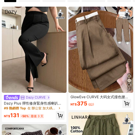
397K 追蹤者
4.90
397K 追蹤者
4.90
397K 追蹤者
4.90
397K 追蹤者
4.90
397K 追蹤者
4.90
7
397K 追蹤者
4.90
GlowEve CURVE 大码女式撞色腰带
Dazy CURVE
直筒裤
375
Dazy Plus 彈性修身緊身性感喇叭袖
NT$
估計
腳踝開衩設計短版百搭黑色大尺碼女
#9 熱銷榜 Top
在 辦公室 加大碼下裝
款長褲
397K 追蹤者
4.90
131
NT$
-50%
最後 3 天
397K 追蹤者
4.90