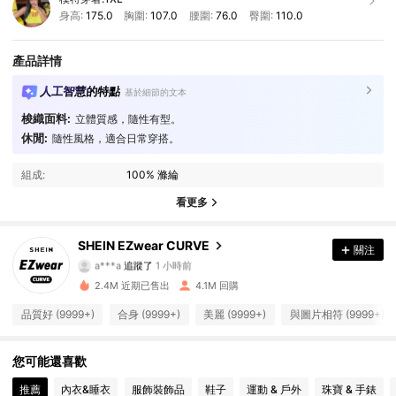
身高:
175.0
胸圍:
107.0
腰圍:
76.0
臀圍:
110.0
產品詳情
人工智慧的特點
基於細節的文本
梭織面料:
立體質感，隨性有型。
休閒:
隨性風格，適合日常穿搭。
組成:
100% 滌綸
看更多
397K 追蹤者
4.90
SHEIN EZwear CURVE
關注
a***a
追蹤了
1 小時前
b***n
正在瀏覽
2.4M 近期已售出
4.1M 回購
397K 追蹤者
4.90
品質好 (9999+)
合身 (9999+)
美麗 (9999+)
與圖片相符 (9999+)
397K 追蹤者
4.90
您可能還喜歡
推薦
內衣&睡衣
服飾裝飾品
鞋子
運動 & 戶外
珠寶 & 手錶