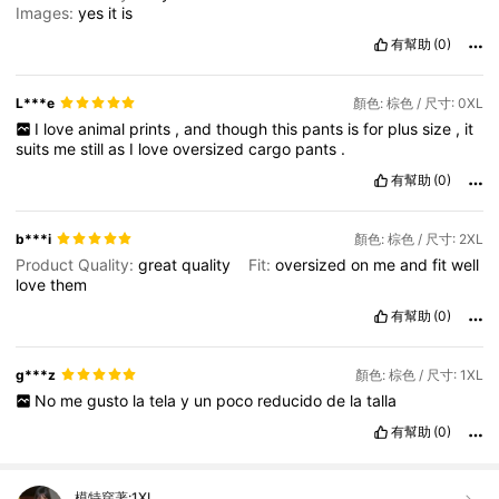
Images:
yes
it
is
有幫助
(0)
L***e
顏色: 棕色 / 尺寸: 0XL
I
love
animal
prints
,
and
though
this
pants
is
for
plus
size
,
it
suits
me
still
as
I
love
oversized
cargo
pants
.
有幫助
(0)
b***i
顏色: 棕色 / 尺寸: 2XL
Product Quality:
great
quality
Fit:
oversized
on
me
and
fit
well
love
them
有幫助
(0)
g***z
顏色: 棕色 / 尺寸: 1XL
No
me
gusto
la
tela
y
un
poco
reducido
de
la
talla
有幫助
(0)
模特穿著:
1XL