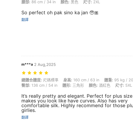
腰部:
86 cm / 34 in
顏色:
黑色
尺寸:
2XL
So perfect oh pak sino ka jan 🥹🎀
翻譯
m***a
2 Aug,2025
總體合體度: 尺碼標準, 身高: 160 cm / 63 in, 體重: 95 kg / 209 lbs, 摔碎: 
總體合體度:
尺碼標準
身高:
160 cm / 63 in
體重:
95 kg / 20
臀部:
136 cm / 54 in
體形:
三角形
顏色:
酒紅色
尺寸:
5XL
It’s really pretty and elegant. Perfect for plus size
makes you look like have curves. Also has very
comfortable silk. Highly recommend for those plu
girlies.
翻譯