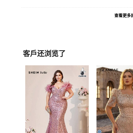
查看更多
客戶还浏览了