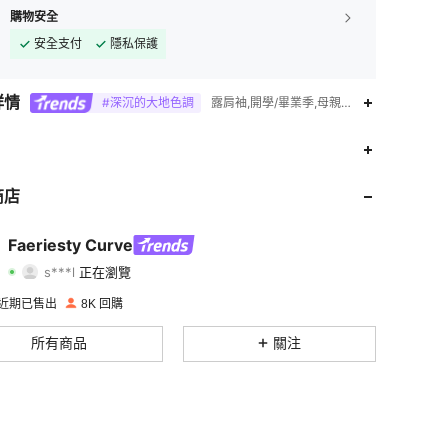
購物安全
安全支付
隱私保護
詳情
#深沉的大地色調
露肩袖,開學/畢業季,母親節,狂歡節,教師節,否
4.91
49
53K
4.91
49
53K
商店
4.91
49
53K
Faeriesty Curve
s***l
正在瀏覽
4.91
49
53K
評分
商品
追蹤者
K 近期已售出
8K 回購
4.91
49
53K
所有商品
關注
4.91
49
53K
4.91
49
53K