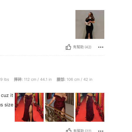
有幫助 (42)
112 cm / 44.1 in, 腰部: 106 cm / 42 in, 臀部: 136 cm / 54 in, 體形: 三角形, 顏色: 
9 lbs
摔碎:
112 cm / 44.1 in
腰部:
106 cm / 42 in
 cuz it
s size
有幫助 (22)