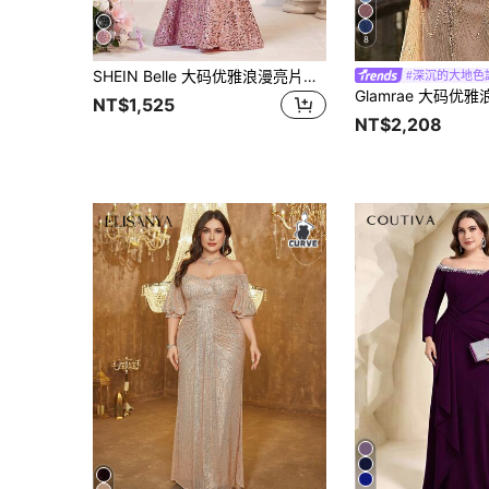
8
SHEIN Belle 大码优雅浪漫亮片羽毛肩部装饰女士晚会礼服（重型）（肩部羽毛是假的，由羽毛制成）正式舞会婚礼宾客礼服，适合毕业典礼、晚宴
#深沉的大地色
NT$1,525
NT$2,208