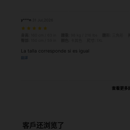
y***n
31 Jul,2026
身高: 160 cm / 63 in, 體重: 98 kg / 216 lbs, 體形: 三角形, 摔碎: 148 cm /
身高:
160 cm / 63 in
體重:
98 kg / 216 lbs
體形:
三角形
臀部:
150 cm / 59 in
顏色:
卡其色
尺寸:
1XL
La talla corresponde si es igual
翻譯
查看更多
客戶还浏览了