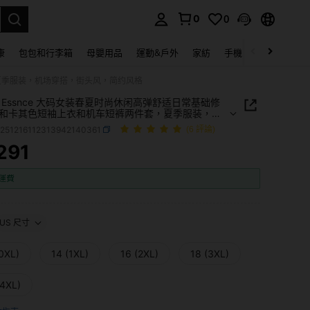
0
0
lect.
康
包包和行李箱
母嬰用品
運動&戶外
家紡
手機 & 手機配件
，夏季服装，机场穿搭，街头风，简约风格
IN Essnce 大码女装春夏时尚休闲高弹舒适日常基础修
和卡其色短袖上衣和机车短裤两件套，夏季服装，机
，街头风，简约风格
z251216112313942140361
(6 評論)
291
ICE AND AVAILABILITY
運費
US 尺寸
(0XL)
14 (1XL)
16 (2XL)
18 (3XL)
(4XL)