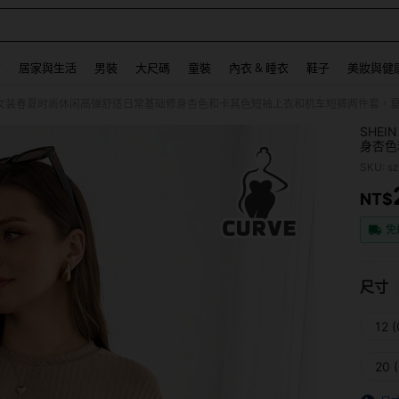
 and down arrow keys to navigate search 最近搜尋 and 搜索發現. Press Enter to se
飾
居家與生活
男裝
大尺碼
童裝
內衣 & 睡衣
鞋子
美妝與健
ce 大码女装春夏时尚休闲高弹舒适日常基础修身杏色和卡其色短袖上衣和机车短裤两件套
SHE
身杏色
场穿搭
SKU: s
NT$
PR
免
尺寸
12 
20 