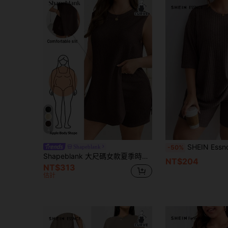
4
SHEIN Essnce 大码
Shapeblank
-50%
Shapeblank 大尺碼女款夏季時尚休閒彈性舒適顯瘦無袖開衩兩件套
NT$204
NT$313
估計