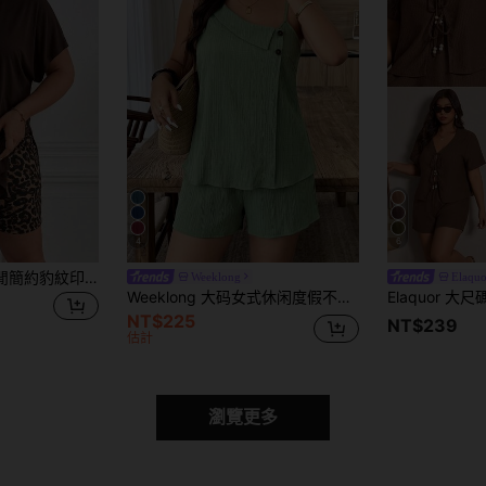
4
6
SHEIN Frenchy 休閒簡約豹紋印花大尺碼兩件套，適合夏季
Weeklong
Elaqu
Weeklong 大码女式休闲度假不对称领口撞色纽扣装饰短裤两件套
NT$225
NT$239
估計
瀏覽更多