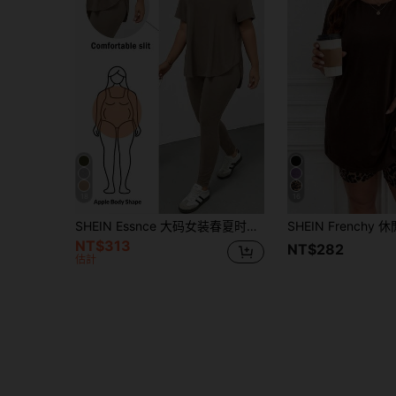
18
16
SHEIN Essnce 大码女装春夏时尚休闲运动舒适百搭显瘦日常黑色短袖T恤和打底裤两件套，裤装套装，街头风，机场穿搭，夏季女装，外出穿搭，Y2K风格，极简风，女士教堂着装
NT$313
NT$282
估計