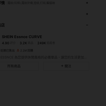
詳情
羅紋(坑條),羅紋針織,扭結,打結,蝙蝠袖
商店
4.90
3.2K
249K
SHEIN Essnce CURVE
4.90
3.2K
249K
評分
商品
追蹤者
M 近期已售出
2.1M 回購
4.90
3.2K
249K
SHEIN ESSNCE 為您提供休閒風格的必備單品，讓您的生活更加美好。
所有商品
關注
4.90
3.2K
249K
4.90
3.2K
249K
4.90
3.2K
249K