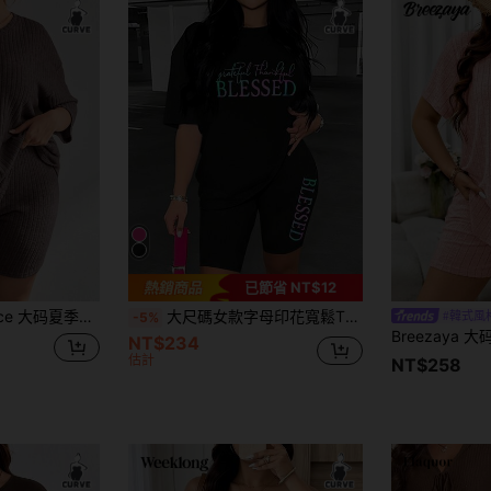
已節省 NT$12
夏季休闲纯色T恤和短裤两件套
大尺碼女款字母印花寬鬆T恤與緊身短褲套裝 黑色優雅夏季
#韓式風
-5%
NT$234
估計
NT$258