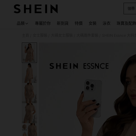
領帶
Use up
品類
專屬於你
新到貨
特價
女裝
泳衣
珠寶及配
主頁
女士服裝
大碼女士服裝
大碼兩件套裝
SHEIN Essn
/
/
/
/