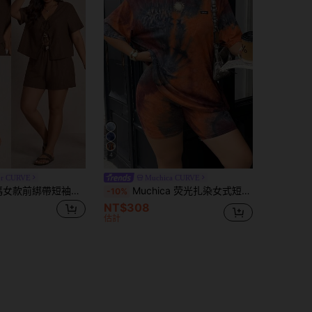
4
or CURVE
Muchica CURVE
Elaquor 大尺碼女款前綁帶短袖上衣與短褲休閒兩件套
Muchica 荧光扎染女式短袖T恤和短裤两件套（扎染图案随机）
-10%
NT$308
估計