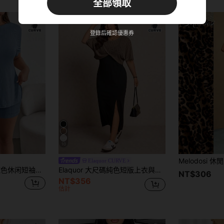
全部領取
新用戶
商品優惠券
38
%折扣
上限為NT$517
登錄后確認優惠券
訂單 NT$966+
限時
10
Elaquor CURVE
Shapeblank 大码纯色休闲短袖上衣和短裤套装，夏季
Elaquor 大尺碼純色短版上衣與洋裝兩件套
NT$306
NT$356
估計