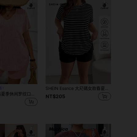
SHEIN Essnce 大尺碼女款春夏時尚休閒寬鬆彈性舒適日常基本百搭顯瘦條紋短袖T恤與黑色機車短褲兩件套，街頭穿搭，機場穿搭，簡約風格，歐洲夏季，黑白套裝
格
Breezaya 大码夏季休闲罗纹口袋短袖T恤和短裤两件套
NT$205