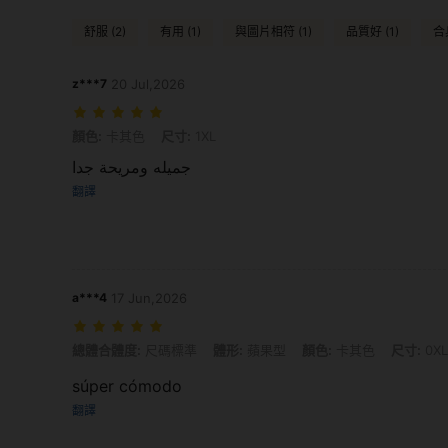
舒服 (2)
有用 (1)
與圖片相符 (1)
品質好 (1)
合身
z***7
20 Jul,2026
顏色: 卡其色, 尺寸: 1XL
顏色:
卡其色
尺寸:
1XL
جميله ومريحة جدا
翻譯
a***4
17 Jun,2026
總體合體度: 尺碼標準, 體形: 蘋果型, 顏色: 卡其色, 尺寸: 0XL
總體合體度:
尺碼標準
體形:
蘋果型
顏色:
卡其色
尺寸:
0XL
súper cómodo
翻譯