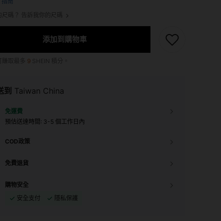
寸指南
的尺碼？ 告訴我你的尺碼
添加到購物車
可賺取最多
9
SHEIN 積分。
送到
Taiwan China
免運費
預估送達時間:
3-5 個工作日內
COD政策
免費退貨
購物安全
安全支付
隱私保護