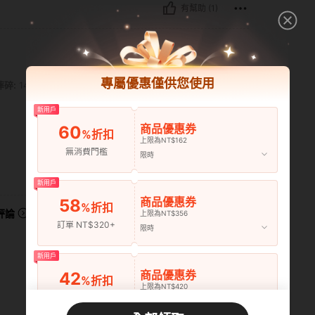
有幫助 (1)
專屬優惠僅供您使用
 58.3 in, 腰部: 118 cm / 46 in, 臀部: 150 cm / 59 in, 顏色: 卡其色, 尺寸: 1XL
摔碎:
148 cm / 58.3 in
腰部:
118 cm / 46 in
新用戶
商品優惠券
60
%折扣
上限為NT$162
無消費門檻
限時
有幫助 (0)
新用戶
商品優惠券
58
%折扣
評論
上限為NT$356
訂單 NT$320+
限時
新用戶
商品優惠券
42
%折扣
上限為NT$420
訂單 NT$643+
限時