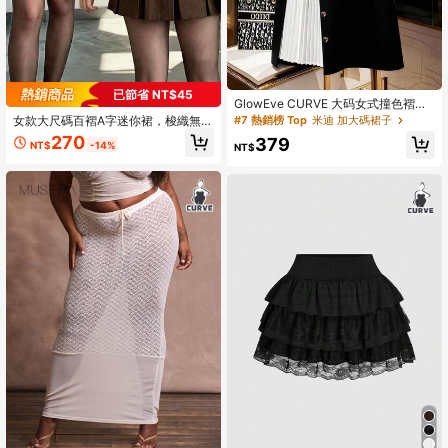
已節省 NT$45
GlowEve CURVE 大码女式撞色褶裥
纽扣装饰A字裙，适合秋冬季通勤穿着
#7 熱銷榜 Top
米迪 加大碼裙子
女款大尺碼百褶A字迷你裙，梭織無彈
力面料，優雅秋季時尚
270
379
NT$
-14%
NT$