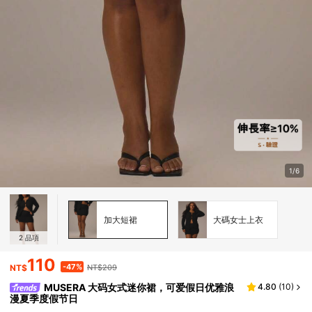
1/6
加大短裙
大碼女士上衣
2
品項
110
-47%
NT$
NT$209
MUSERA 大码女式迷你裙，可爱假日优雅浪
4.80
(
10
)
漫夏季度假节日