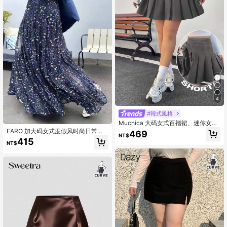
4
#韓式風格
Muchica 大码女式百褶裙、迷你女式
裙子、女式黑色裙子、带口袋隐私保
EARO 加大码女式度假风时尚日常百
469
NT$
护裙子、可爱裙子、休闲百搭、女士
搭雪纺花卉百褶裙，高腰宽松修身 A
415
NT$
冬装
字裙，春秋