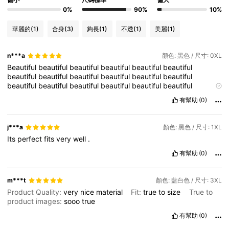
0%
90%
10%
華麗的
(1)
合身
(3)
夠長
(1)
不透
(1)
美麗
(1)
n***a
顏色: 黑色 / 尺寸: 0XL
Beautiful
beautiful
beautiful
beautiful
beautiful
beautiful
beautiful
beautiful
beautiful
beautiful
beautiful
beautiful
beautiful
beautiful
beautiful
beautiful
beautiful
beautiful
beautiful
beautiful
beautiful
beautiful
beautiful
beautiful
有幫助
(0)
beautiful
beautiful
beautiful
beautiful
beautiful
beautiful
beautiful
beautiful
beautiful
beautiful
beautiful
beautiful
beautiful
beautiful
beautiful
beautiful
beautiful
beautiful
j***a
顏色: 黑色 / 尺寸: 1XL
beautiful
Its
perfect
fits
very
well
.
有幫助
(0)
m***t
顏色: 藍白色 / 尺寸: 3XL
Product Quality:
very
nice
material
Fit:
true
to
size
True to
product images:
sooo
true
有幫助
(0)