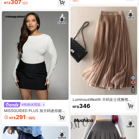
估計
307
日场合、夏季、复活节、狂欢节、音
NT$
估計
乐会、早午餐、商务休闲
7
LuminousWealth 大码女士优雅褶裥
网纱A字裙，适合休闲或办公穿着，简
#商務休閒裝
346
NT$
约优雅 | 涤纶网纱裙，四季皆宜，适
MISSGUIDED PLUS 加大码迷你裙高
合日常、度假和派对等各种场合，春
腰紧身连衣裙办公室工作服专业黑色
291
季必备
NT$
-52%
铅笔裙形式试穿商务休闲晚会装