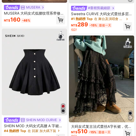
MUSERA
#垂褶剪裁細節
MUSERA 大码女式低腰纹理系带修身
Sweetra CURVE 大码女式蕾丝多层
长裙（仅下装）假日泳装性感浪漫优
荷叶边下摆优雅黑色中长裙
160
#1 熱銷榜 Top
在 舞台及演唱會 加大碼下裝
NT$
-46%
雅生日度假夏季
289
NT$
-15%
最後一天
估計
SHEIN MOD CURVE
SHEIN MOD 大码女式高腰 A 字裙，
大码女式复古法式蕾丝A字长裙，优雅
带仿珍珠纽扣，复古宫廷风格，适合
510
公主裙，黑色，春季款
#4 熱銷榜 Top
在 回家 加大碼下裝
NT$
-15%
最後一天
学校、约会、派对、节日、茶会、生