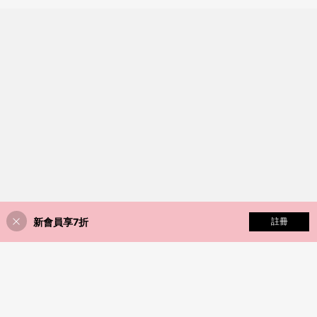
新會員享7折
添加到購物車
註冊
47% 折扣！