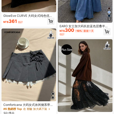
GlowEve CURVE 大码女式纯色优雅
3D花卉装饰双口袋时尚百搭A字裙
5
361
NT$
估計
EARO 女士加大码长款蓝色层叠半身
300
裙，休闲弹力腰身半身裙，面料舒
NT$
-10%
最後一天
适，无弹力，适合夏季日常穿着
估計
Comfortcana 大码女式休闲侧系带百
褶裙配打底裤，撞色蕾丝迷你裙
#6 熱銷榜 Top
在 褶皺 加大碼下裝
50+售出