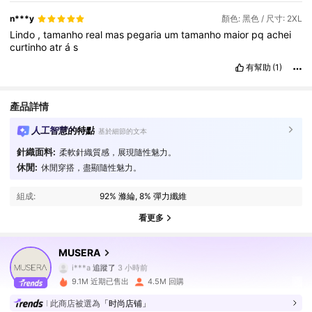
n***y
顏色: 黑色 / 尺寸: 2XL
Lindo
,
tamanho
real
mas
pegaria
um
tamanho
maior
pq
achei
curtinho
atr
á
s
有幫助
(1)
產品詳情
人工智慧的特點
基於細節的文本
針織面料:
柔軟針織質感，展現隨性魅力。
休閒:
休閒穿搭，盡顯隨性魅力。
組成:
92% 滌綸, 8% 彈力纖維
看更多
4.3M 追蹤者
4.85
MUSERA
i***a
追蹤了
3 小時前
5***6
正在瀏覽
9.1M 近期已售出
4.5M 回購
4.3M 追蹤者
4.85
此商店被選為
「时尚店铺」