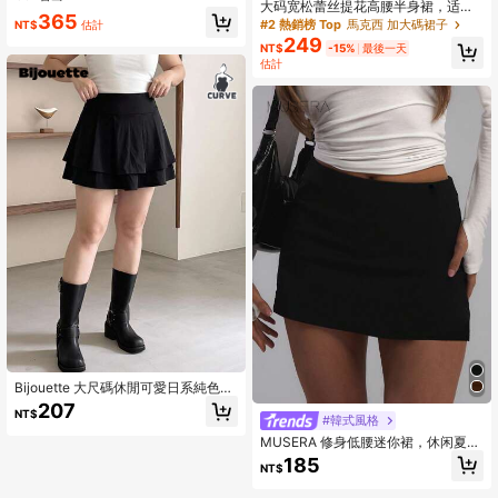
大码宽松蕾丝提花高腰半身裙，适合
365
通勤和日常穿着，黑色，夏季款
#2 熱銷榜 Top
馬克西 加大碼裙子
NT$
估計
249
NT$
-15%
最後一天
估計
Bijouette 大尺碼休閒可愛日系純色針
織荷葉邊裙襬裙，下背鬆緊腰，甜美
207
NT$
適合外出與辦公室，黑色秋季
#韓式風格
MUSERA 修身低腰迷你裙，休闲夏季
日常穿着，优雅可爱，适合度假、秋
185
NT$
季、办公室、工作场合、派对等各种
场合。