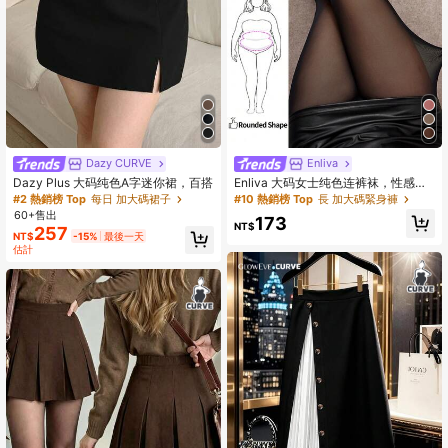
4.3M 追蹤者
4.85
4.3M 追蹤者
4.85
Dazy CURVE
Enliva
Dazy Plus 大码纯色A字迷你裙，百搭
Enliva 大码女士纯色连裤袜，性感透
视高弹力紧身裤，适合苹果型和圆润
#2 熱銷榜 Top
每日 加大碼裙子
#10 熱銷榜 Top
長 加大碼緊身褲
身材，夏季必备
60+售出
173
NT$
257
NT$
-15%
最後一天
估計