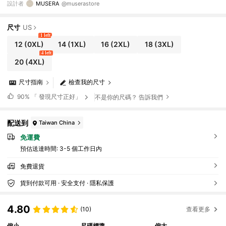
設計者
MUSERA
@muserastore
尺寸
US
1 left
12
(0XL)
14
(1XL)
16
(2XL)
18
(3XL)
4 left
20
(4XL)
尺寸指南
檢查我的尺寸
90%
「 發現尺寸正好」
不是你的尺碼？ 告訴我們
配送到
Taiwan China
免運費
預估送達時間:
3-5 個工作日內
免費退貨
貨到付款可用 · 安全支付 · 隱私保護
4.80
(10)
查看更多
偏小
尺碼標準
偏大