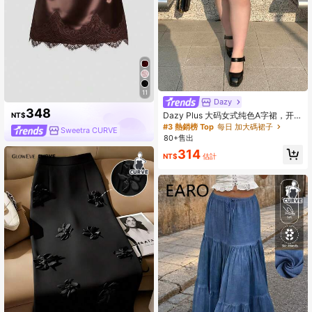
11
Dazy
348
Dazy Plus 大码女式纯色A字裙，开衩
NT$
裙摆，夏季/返校季服装
#3 熱銷榜 Top
每日 加大碼裙子
Sweetra CURVE
80+售出
314
NT$
估計