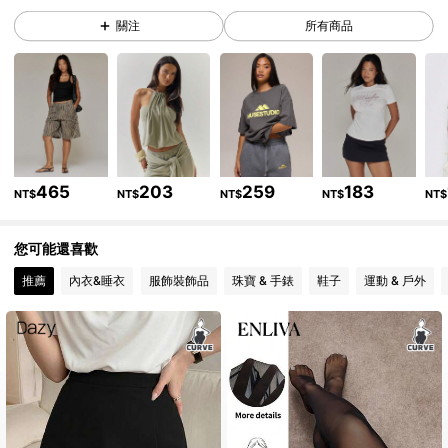
關注
所有商品
4.3M 追蹤者
4.85
4.3M 追蹤者
4.85
4.3M 追蹤者
4.85
465
203
259
183
NT$
NT$
NT$
NT$
NT$
4.3M 追蹤者
4.85
您可能還喜歡
推薦
內衣&睡衣
服飾裝飾品
珠寶 & 手錶
鞋子
運動 & 戶外
4.3M 追蹤者
4.85
4.3M 追蹤者
4.85
4.3M 追蹤者
4.85