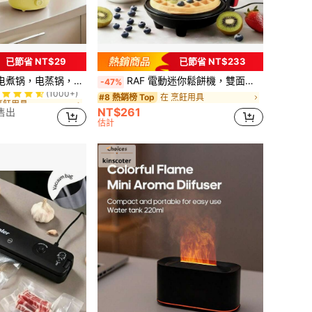
已節省 NT$29
已節省 NT$233
烹飪用具
便，蒸煮一体，不粘锅，可煮鸡肉、面条、米饭、粥、火锅、蒸鸡蛋、包子等各种食物，必备多功能锅
RAF 電動迷你鬆餅機，雙面加熱家用早餐烘焙機，廚房小型甜點烹飪電器，廚房，烹飪，夏季產品折扣活動
-47%
(1000+)
烹飪用具
烹飪用具
在 烹飪用具
#8 熱銷榜 Top
(1000+)
(1000+)
NT$261
+售出
烹飪用具
估計
(1000+)