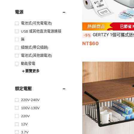
電源
電池式(可充電電池)
已節省 
USB 或其他直流電源連接
GERTZY 1個可攜式迷你熱感標籤印表機，家用藍牙手持收據條碼機，相容12-57mm/0.47-2.24in熱感標籤，免墨印
-5%
無
NT$60
插頭式(帶公插銷)
電池式(其他類電池)
動能發電
瀏覽更多
額定電壓
220V-240V
100V-130V
220V
12V
3.7V