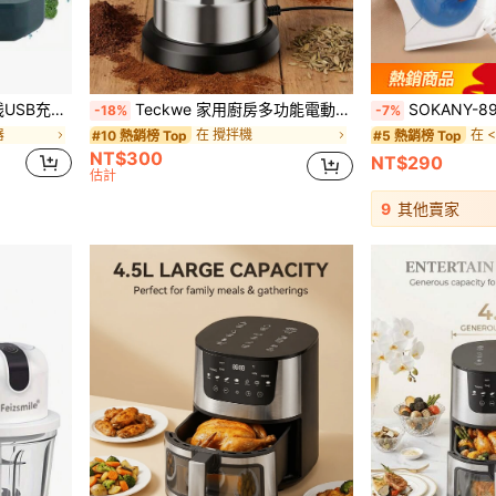
在 
#5 熱銷榜 Top
于水果、蔬菜、肉类、大米等。
Teckwe 家用廚房多功能電動研磨機
SOKANY-898A 手持式電熨斗，迷你便攜，適合學生
-18%
-7%
幾乎賣完了！
在 
在 
#5 熱銷榜 Top
#5 熱銷榜 Top
器
在 攪拌機
#10 熱銷榜 Top
幾乎賣完了！
幾乎賣完了！
NT$300
NT$290
在 
#5 熱銷榜 Top
估計
幾乎賣完了！
9
其他賣家