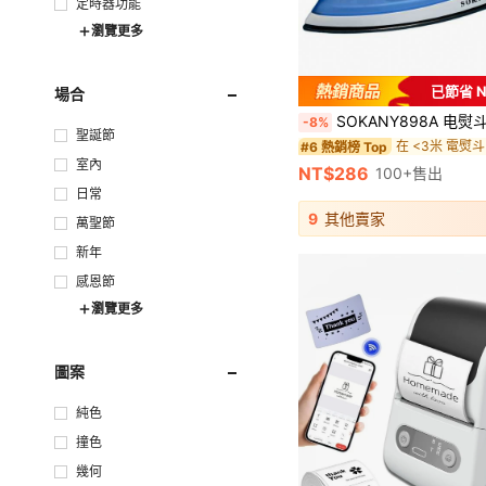
定時器功能
瀏覽更多
已節省 N
場合
SOKANY898A 电熨斗，便携式手持挂式熨斗，适合宿舍和旅行使用，可熨烫各种面料，
-8%
聖誕節
在 <3米 電熨斗
#6 熱銷榜 Top
室內
NT$286
100+售出
日常
9
其他賣家
萬聖節
新年
感恩節
瀏覽更多
圖案
純色
撞色
幾何