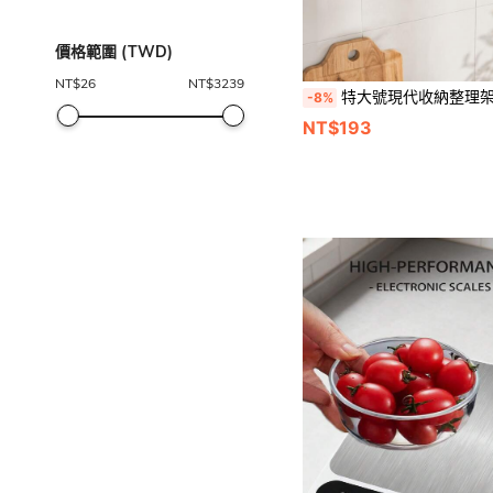
價格範圍 (TWD)
NT$
26
NT$
3239
特大號現代收納整理架－懸掛式收納籃，適用於廚房、宿舍書桌等多處，無需安裝－多功能多層收納架，四季適用，耐用金屬網格
-8%
NT$193