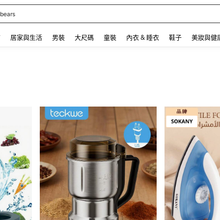
 and down arrow keys to navigate search 最近搜尋 and 搜索發現. Press Enter to se
飾
居家與生活
男裝
大尺碼
童裝
內衣 & 睡衣
鞋子
美妝與健