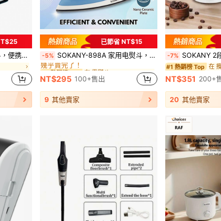
T$25
已節省 NT$15
在 電熨斗
#2 熱銷榜 Top
恒温熨烫，不伤衣物，温度可调
SOKANY-898A 家用电熨斗，手持式蒸汽熨斗，迷你便携设计，适合学生旅行，陶瓷底板，适用于多种衣物，恒温熨烫，过热保护
SOKANY 2段式迷你電動切碎機，不鏽鋼多功
-5%
-7%
幾乎賣完了！
在 電熨斗
在 電熨斗
在 
#2 熱銷榜 Top
#2 熱銷榜 Top
#1 熱銷榜 Top
幾乎賣完了！
幾乎賣完了！
NT$295
NT$351
100+售出
200+
在 電熨斗
#2 熱銷榜 Top
幾乎賣完了！
9
其他賣家
20
其他賣家