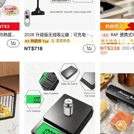
5
NT$3
在 
#3 熱銷榜 Top
刷，節日與生日送給家人朋友的精美禮物
2026 升级版无线吸尘器：可充电、强劲吸力、ABS 机身、多种配件、适用于室内外清洁、可充电锂电池、轻便易携、手持式电动扫帚、2000mAh、7.4V。
RAF 便携式电煮锅，电蒸锅，多功能锅，适合1-3人使用，使用方
-8%
幾乎賣完了！
在 清潔用具
#2 熱銷榜 Top
在 
在 
#3 熱銷榜 Top
#3 熱銷榜 Top
幾乎賣完了！
幾乎賣完了！
NT$338
200
NT$718
在 
#3 熱銷榜 Top
估計
幾乎賣完了！