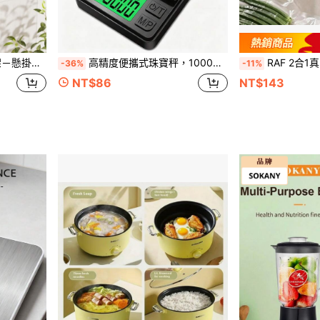
設計－省空間垂直收納方案，廚房收納助手
高精度便攜式珠寶秤，1000克稱重範圍，迷你電子秤，多功能測量，背光LCD顯示，適合日常使用，不含電池
RAF 2合1真空封口機，支援真空封口與單一封口，適用於保
-36%
-11%
NT$86
NT$143