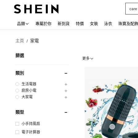
背心
Use up
品類
專屬於你
新到貨
特價
女裝
泳衣
珠寶及配
主頁
家電
/
篩選
更多
類別
生活電器
廚房小電
大家電
類型
小手持風扇
電子計算器