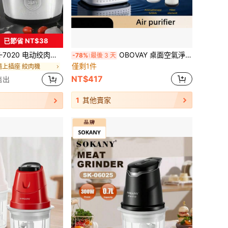
已節省 NT$38
绞肉和蔬菜，2升大容量，双层四刀片，适用于家庭和商业用途
OBOVAY 桌面空氣淨化器，小型居家臥室香氛淨化器，USB供電，除味除塵，加濕功能，便攜輕巧，適合宿舍、辦公室、床頭，節省空間，保持小房間空氣清新
-78%
最後 3 天
僅剩1件
牆上插座 絞肉機
NT$417
售出
1
其他賣家