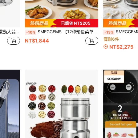
已節省 NT$205
材，居家、露營、露營車、野餐、旅行與戶外燒烤的實用廚房幫手
SMEGGEMS 【12种预设菜单+断电保护】8升大容量触控空气炸锅，无油低脂，不粘易清洁
SMEGGEMS 頂級雙籃氣炸鍋：4.5
-10%
-13%
僅剩6件
NT$1,844
NT$2,275