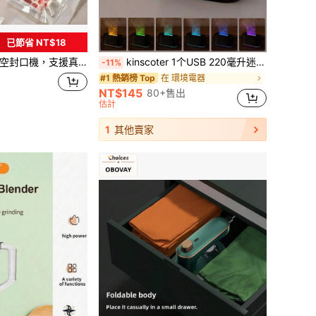
已節省 NT$18
存肉類、蔬菜、水果、餅乾及其他乾/軟食物，實用廚房工具，適合居家、露營與旅行，夏季特惠！
kinscoter 1个USB 220毫升迷你火焰香薰机，小型超声波卧室酒店空气加湿器，便携式彩色夜灯精油香薰机，生日圣诞礼物
-11%
在 環境電器
#1 熱銷榜 Top
NT$145
80+售出
估計
1
其他賣家