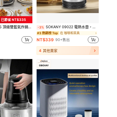
已節省 NT$335
在 咖啡和茶具
#3 熱銷榜 Top
L大容量，減少85%油脂，8合1多功能，智慧觸控操作與易清潔
SOKANY 09022 電熱水壺，不鏽鋼機身，2.3L大容量，1500W快速沸騰，一鍵開關，304材質確保飲水更安全，適用於居家、宿舍、辦公室等場景
-3%
僅剩3件
在 咖啡和茶具
在 咖啡和茶具
#3 熱銷榜 Top
#3 熱銷榜 Top
僅剩3件
僅剩3件
NT$339
90+售出
在 咖啡和茶具
#3 熱銷榜 Top
僅剩3件
4
其他賣家