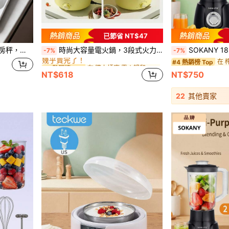
已節省 NT$47
在 牆上插座 電火鍋和慢燉鍋
#3 熱銷榜 Top
焙廚房秤，設計款，免電池
時尚大容量電火鍋，3段式火力調節，適用於湯品/炒菜/牛排/拉麵，適合廚房/宿舍/居家餐點準備，送給家人的完美情人節禮物
SOKANY 185 多功能榨汁機攪拌機食物處理機，500W
-7%
-7%
幾乎賣完了！
在 牆上插座 電火鍋和慢燉鍋
在 牆上插座 電火鍋和慢燉鍋
在 
#3 熱銷榜 Top
#3 熱銷榜 Top
#4 熱銷榜 Top
幾乎賣完了！
幾乎賣完了！
NT$618
NT$750
在 牆上插座 電火鍋和慢燉鍋
#3 熱銷榜 Top
幾乎賣完了！
22
其他賣家