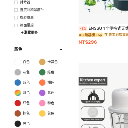
計時器
溫度計和濕度計
掛脖風扇
檯面風扇
ENSSU 1个便携式无线USB充电超声波果蔬清洗器，一键快速清洗功能，适用
-8%
瀏覽更多
在 專業廚房電
#8 熱銷榜 Top
NT$296
顏色
白色
卡其色
灰色
綠色
藍色
橘色
彩色
紫色
紅色
粉色
棕色
黃色
黑色