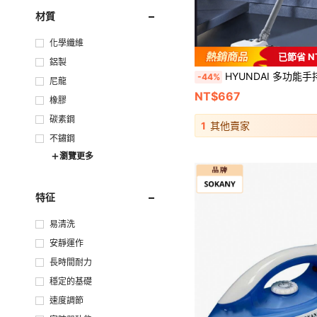
材質
化學纖維
已節省 N
鋁製
HYUNDAI 多功能手持吸尘器，强劲干湿两用吸力，适用于家居清洁、宠物毛发及其他吸尘，可调节档位，适用于
-44%
尼龍
NT$667
橡膠
碳素鋼
1
其他賣家
不鏽鋼
瀏覽更多
特征
易清洗
安靜運作
長時間耐力
穩定的基礎
速度調節