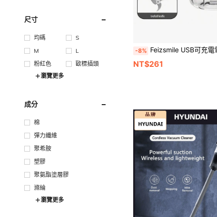
尺寸
均碼
S
Feizsmile USB可充電電動大蒜切碎機迷你食物處理機，不鏽鋼刀片，手持式大蒜研磨機大蒜泥機，適用於薑、洋蔥、辣椒、香料、肉類、嬰兒食品及其他食
-8%
M
L
NT$261
粉紅色
歐標插頭
瀏覽更多
成分
棉
彈力纖維
聚希胺
塑膠
聚氨酯塗層膠
滌綸
瀏覽更多