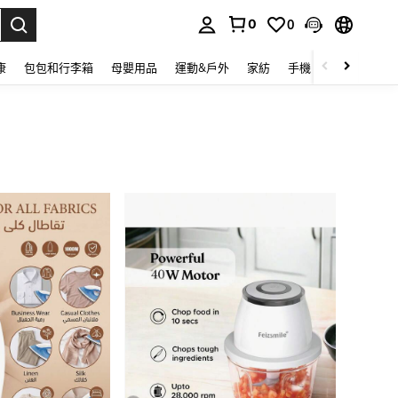
0
0
lect.
康
包包和行李箱
母嬰用品
運動&戶外
家紡
手機 & 手機配件