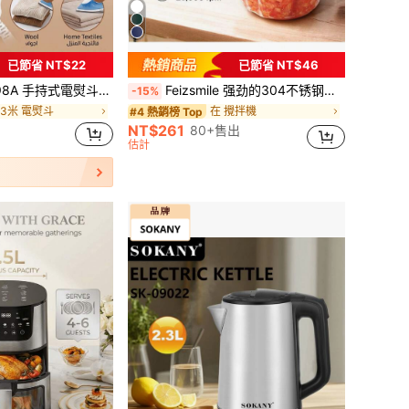
已節省 NT$22
已節省 NT$46
<3米 電熨斗
在 攪拌機
#4 熱銷榜 Top
與旅行使用，陶瓷底盤設計，適用於所有衣物類型，恆溫熨燙，不傷衣物，可調溫度控制
Feizsmile 强劲的304不锈钢便携式电动食物切碎机和处理器 - 350毫升塑料迷你无线USB手持式蒜蓉切片器，适用于蔬菜和肉类
-15%
(1000+)
<3米 電熨斗
<3米 電熨斗
在 攪拌機
在 攪拌機
#4 熱銷榜 Top
#4 熱銷榜 Top
(1000+)
(1000+)
NT$261
80+售出
<3米 電熨斗
在 攪拌機
#4 熱銷榜 Top
估計
(1000+)