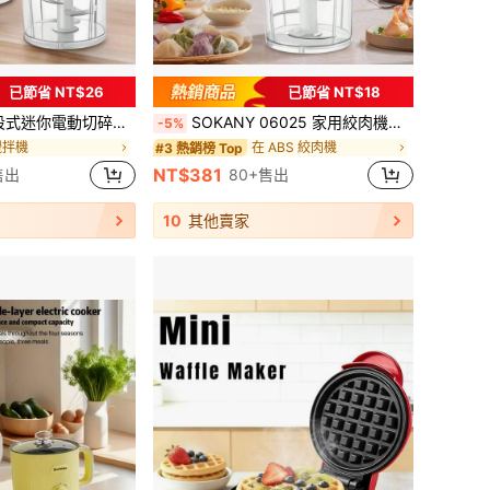
已節省 NT$26
已節省 NT$18
能研磨機，適用於肉類、大蒜、辣椒與堅果，易清洗便攜式廚房小工具
SOKANY 06025 家用絞肉機，300W純銅馬達，0.7L加厚玻璃碗，S型四葉刀片，雙速智能開關，可絞肉、切蔬菜、切大蒜，短軸設計，易於清洗，居家日常烹飪通用助手
-5%
攪拌機
在 ABS 絞肉機
#3 熱銷榜 Top
NT$381
售出
80+售出
10
其他賣家