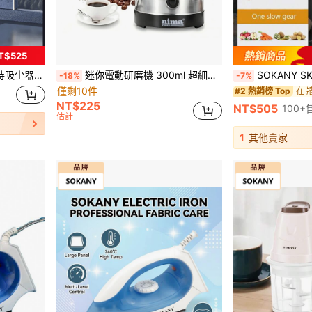
T$525
家庭、宿舍等场所，可充电便携式可拆卸吸尘器
迷你電動研磨機 300ml 超細食物研磨機 咖啡研磨機 香料胡椒研磨機 穀物研磨機 4片刀片，僅適用於研磨乾燥軟性食材。（請勿接觸水）
SOKANY SK-7020 电动绞肉机，可
-18%
-7%
僅剩10件
在 
#2 熱銷榜 Top
NT$225
NT$505
100+
估計
1
其他賣家