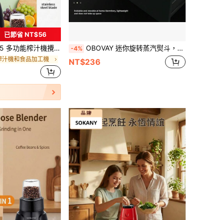
已節省 NT$56
 高功率，1500ml 大容量，適合 3-5 人使用，內建咖啡/香料研磨器，不鏽鋼刀片
OBOVAY 迷你旋转蒸汽熨斗，手持式干湿两用蒸汽熨斗，便携式衣物蒸汽熨烫机，家用旅行挂式熨斗
-4%
榨汁機和食品加工機
NT$236