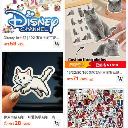
Disney 迪士尼 | 102 张迪士尼可爱公
主贝儿、灰姑娘、蒂安娜、爱丽儿和
59
NT$
-5%
茉莉公主精美乙烯基贴纸，卡通人物
贴花，适用于笔记本电脑、水瓶、剪
贴簿、计划本和办公室生日圣诞派对
用品
已節省 NT$18
16/32/80/160張客製化三圖案貼紙，
1張A4尺寸：共16張，可將任何照片
71
NT$
-20%
估計
製成貼紙，自定義設計乙烯貼紙標
籤，客製化寵物標籤貼紙，可切割成
任意形狀，適用於各種禮物盒、禮物
袋等，學校用品
像素白猫贴纸，可爱美学贴纸，表
达“我今天心情很温柔，想看猫咪”的
28
NT$
-20%
心情，防水乙烯基贴纸 - 耐用光滑表