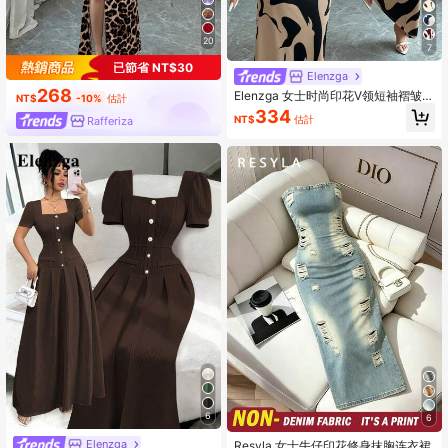
20
7
已節省 NT$30
Elenzga
268
Elenzga 女士时尚印花V领短袖褶皱腰
NT$
-10%
估計
身修身浪漫优雅休闲通勤约会派对晚
334
NT$
估計
Rafferiza
宴连衣裙，春夏款
6
6
Elenzga
Resyla 女士牛仔印花修身抹胸连衣裙