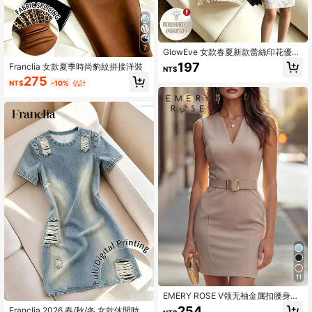
7
GlowEve 女款春夏新款蕾絲印花優雅
通勤短袖洋裝
197
Franclia 女款夏季時尚豹紋拼接洋裝
NT$
275
NT$
-10%
估計
11
EMERY ROSE V领无袖金属扣腰身修
身迷你连衣裙，优雅女士连衣裙，修
254
Franclia 2026 春/秋/冬 女款休閒時尚