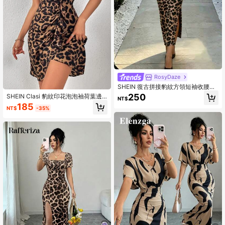
RosyDaze
SHEIN 復古拼接豹紋方領短袖收腰洋
裝，復古舞會/畢業季旅行攝影/夏季露
250
SHEIN Clasi 豹紋印花泡泡袖荷葉邊
NT$
台派對酷颯時尚風
褶邊荷葉邊洋裝
185
NT$
-35%