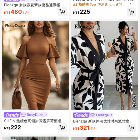
#2 熱銷榜 Top
博迪康 女士迷笛連衣裙
Elenzga 女款春夏新款優雅通勤極簡
性感日常出遊約會穿搭熱門淡黃色紋
480
225
NT$
估計
NT$
理面料短袖方領收腰A字長洋裝
RosyDaze
Elenzga
SHEIN 焦糖色高領掛脖露肩荷葉邊短
Elenzga 新款休闲优雅时尚派对度假
袖修身緊身迷你洋裝 女款夏季新款韓
外出植物叶子印花蝙蝠袖系带修身V领
222
321
NT$
NT$
估計
系性感百搭洋裝
中长连衣裙，适合女士，秋夏季