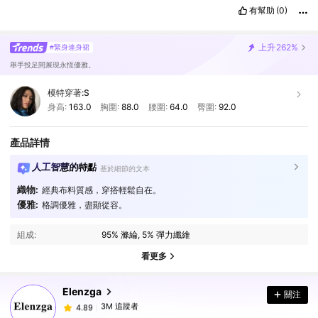
有幫助
(0)
上升
262%
#緊身連身裙
舉手投足間展現永恆優雅。
模特穿著:
S
身高:
163.0
胸圍:
88.0
腰圍:
64.0
臀圍:
92.0
產品詳情
人工智慧的特點
基於細節的文本
織物:
經典布料質感，穿搭輕鬆自在。
優雅:
格調優雅，盡顯從容。
3M 追蹤者
4.89
組成:
95% 滌綸, 5% 彈力纖維
3M 追蹤者
4.89
看更多
Elenzga
關注
3M 追蹤者
4.89
已支付
1 天前
的
l***6