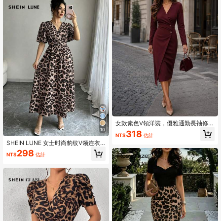
女款素色V領洋裝，優雅通勤長袖修身
中長版貼身洋裝，四季皆宜
10
318
NT$
估計
SHEIN LUNE 女士时尚豹纹V领连衣
裙
298
NT$
估計