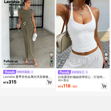
5
27
#時尚風格
#清潔女工
Lavishia 夏季杏色金属光泽及膝修身
白色露背針織細肩帶背心，打造時尚
喇叭裙，圆领短袖时尚女装
夏季休閒造型，Y2K風格
60+售出
315
NT$
118
NT$
-3%