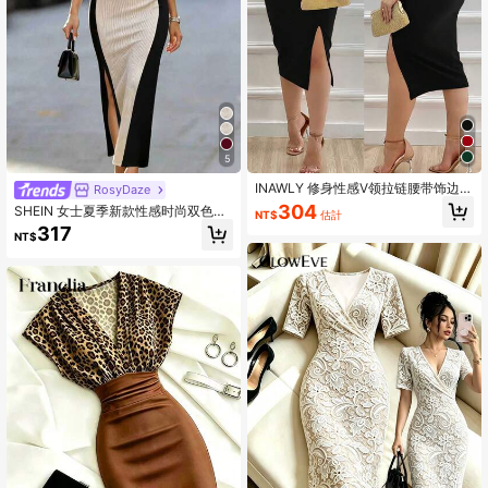
3M 追蹤者
4.89
5
INAWLY 修身性感V领拉链腰带饰边落
RosyDaze
肩长款连衣裙
304
SHEIN 女士夏季新款性感时尚双色收
NT$
估計
腰修身短袖方领连衣裙。采用纹理面
317
NT$
料，心形方领设计，短袖搭配撞色黑
色腰线，兼具性感魅力与精致优雅，
适合派对、约会或半正式场合。这款
连衣裙属于百搭双色修身长裙系列，
黑色和杏色拼接，显瘦显高。