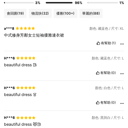
3%
96%
1%
會回購
(19)
物流快
(32)
優雅
(100+)
華麗的
(88)
a***8
顏色: 藏蓝色 / 尺寸: XL
中式修身芳鄰女士短袖優雅連衣裙
有幫助
(1)
H***6
顏色: 藏蓝色 / 尺寸: L
beautiful
dress
🥻
有幫助
(0)
H***6
顏色: 白色 / 尺寸: L
beautiful
dress
👗
有幫助
(0)
H***6
顏色: 黑與白 / 尺寸: L
beautiful
dress
😻🥻