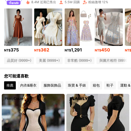
8.4M 近期已售出
5.5M 回購
粉絲激增 12%
3M 追蹤者
4.89
3M 追蹤者
4.89
3M 追蹤者
4.89
375
362
1,291
450
NT$
NT$
NT$
NT$
NT
品質好 (9999+)
美麗 (9999+)
非常酷 (9999+)
與圖片相符 (9999+)
3M 追蹤者
4.89
您可能還喜歡
3M 追蹤者
4.89
推薦
內衣&睡衣
服飾裝飾品
珠寶 & 手錶
箱包
鞋子
運動 &
3M 追蹤者
4.89
3M 追蹤者
4.89