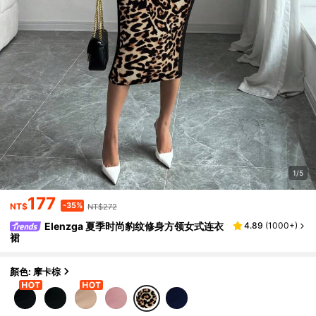
1/5
177
-35%
NT$
NT$272
Elenzga 夏季时尚豹纹修身方领女式连衣
4.89
(
1000+
)
裙
顏色: 摩卡棕