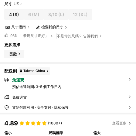
尺寸
US
4
(S)
6
(M)
8/10
(L)
12
(XL)
尺寸指南
檢查我的尺寸
96%
「 發現尺寸正好」
不是你的尺碼？ 告訴我們
更多選擇
長款
配送到
Taiwan China
免運費
預估送達時間:
3-5 個工作日內
免費退貨
貨到付款可用 · 安全支付 · 隱私保護
4.89
(1000+)
查看更多
偏小
尺碼標準
偏大