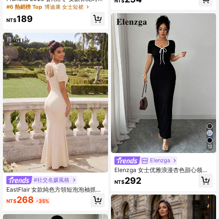
NT$
身连衣裙，米色连衣裙，V领连衣裙，
基礎藍色圓領長袖修身迷你洋裝，適
#6 熱銷榜 Top
博迪康 女士短裙
女士优雅套装，女士正装，商务休闲
合秋冬外出穿著
连衣裙，高品质连衣裙，女士职业装
189
NT$
12
Elenzga
Elenzga 女士优雅浪漫杏色甜心领蝴
蝶结腰身短袖修身长连衣裙，春夏款
292
#社交名媛風格
NT$
EastFlair 女款純色方領短泡泡袖抓皺
修身優雅洋裝
268
NT$
-35%