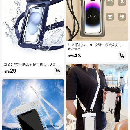
防水手机袋，3D 设计，厚壳友好，透
明塑料干燥袋，适用于 8 英寸智能手
60+售出
机，配有颈带，适合海滩、巡航和旅
43
NT$
行、父亲节、母亲节、圣诞节、感恩
节、万圣节、情人节礼物防水手机
新款7.5英寸防水触屏手机袋，8级防
壳、海滩必需品、海滩配件、泳池浮
水，适用于游泳和潜水，便携式防水
板
29
NT$
手机包，适合各种水上活动，大容量
防水触屏手机袋，适用于游泳、漂流
和冲浪，密封手机袋，户外收纳袋，
透明保护套