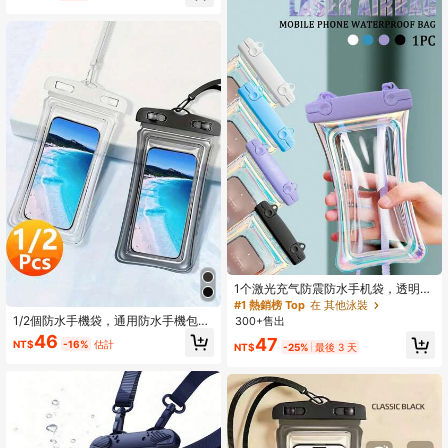
作。沙滩必备，泳池漂浮垫
流和溫泉，適用於手機和物品，戶外
水上運動必備，獨特生日禮物，節日
禮物，派對禮物，度假禮物
1个激光充气防震防水手机袋，透明防
水手机袋，带挂绳，适用于游泳、户
#1 熱銷榜 Top
在 其他泳裝
外活动、漂流，兼容触摸屏，沙滩必
1/2個防水手機袋，通用防水手機包，
300+售出
备，沙滩配件，泳池漂浮物，泳池充
氣囊防水手機殼，游泳水下防水手機
46
47
气袋
NT$
-16%
估計
NT$
-25%
最後 3 天
套，海灘手機防水袋，適用於智慧型
手機，戶外運動游泳漂浮氣囊水下攝
影手機殼，手機防水袋，手機袋海灘
手機袋，適用於游泳夏季島嶼度假海
灘，男女通用