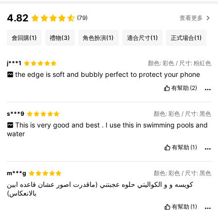
4.82
(79)
查看更多
會回購
(1)
禮物
(3)
角色扮演
(1)
適合尺寸
(1)
正式場合
(1)
j***1
顏色: 彩色 / 尺寸: 粉紅色
the
edge
is
soft
and
bubbly
perfect
to
protect
your
phone
有幫助
(2)
s***9
顏色: 彩色 / 尺寸: 黑色
This
is
very
good
and
best
.
I
use
this
in
swimming
pools
and
water
有幫助
(1)
m***g
顏色: 彩色 / 尺寸: 黑色
كويسه
و
و
الكواليتي
حلوه
عجبتني
(ماقدرت
اصور
عشان
قاعده
ابين
بالانعكاس)
有幫助
(1)