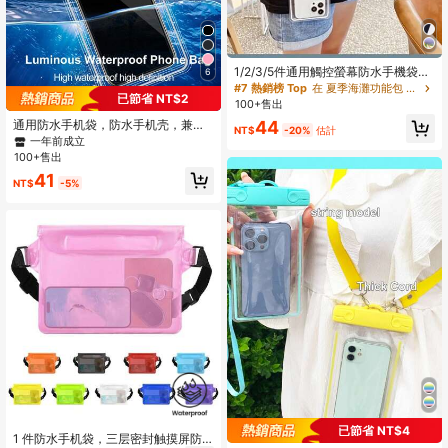
1/2/3/5件通用觸控螢幕防水手機袋，
6
螢光發光游泳潛水手機殼，可用作觸
#7 熱銷榜 Top
在 夏季海灘功能包 行李箱&旅行包&旅行配件和用品&旅行存儲&運動包&收納袋&數碼袋&午餐袋&工具包
已節省 NT$2
控螢幕游泳潛水手機殼，也可作為水
100+售出
下相機手機殼，便攜旅行手機包，附
44
通用防水手机袋，防水手机壳，兼容
可調節掛繩，PVC材質，無需電池，
NT$
-20%
估計
14/13/12/11 Pro Max/XS Plus，兼容
一年前成立
旅行必需品，夏季用品，返校用品
三星 Galaxy S22/S23 手机（最大 7.
100+售出
0 英寸），3D 防水手机干袋
41
NT$
-5%
#1 高評價
在 手機防水袋
已節省 NT$4
1 件防水手机袋，三层密封触摸屏防
一年前成立