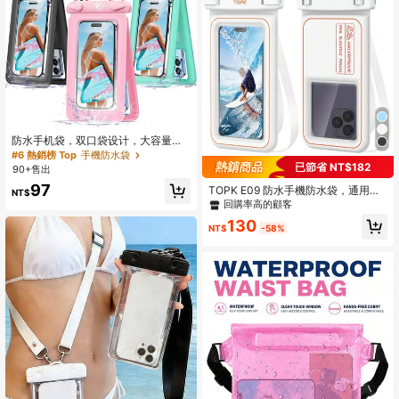
防水手机袋，双口袋设计，大容量，
适合游泳、海滩等户外活动，可收纳
#6 熱銷榜 Top
手機防水袋
钱包、卡片等物品，防水设计，适合
已節省 NT$182
90+售出
夏季度假、潜水、游泳、海滩等场
97
TOPK E09 防水手機防水袋，通用觸
合。
NT$
控螢幕防水袋，附可調節掛繩，適用
回購率高的顧客
4–7 英吋智慧型手機，適合游泳、海
130
灘、獨木舟、潛水與戶外活動
NT$
-58%