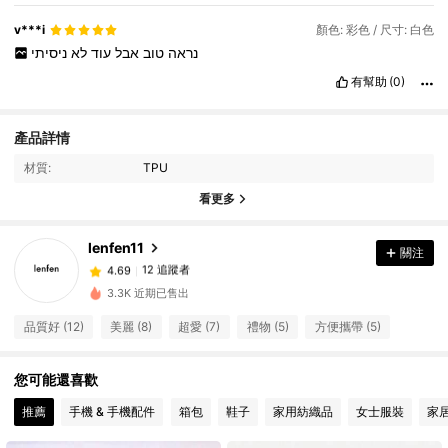
v***i
顏色: 彩色 / 尺寸: 白色
נראה
טוב
אבל
עוד
לא
ניסיתי
有幫助
(0)
產品詳情
材質:
TPU
看更多
12 追蹤者
4.69
lenfen11
關注
12 追蹤者
4.69
s***0
追蹤了
1 天前
3.3K 近期已售出
12 追蹤者
4.69
品質好 (12)
美麗 (8)
超愛 (7)
禮物 (5)
方便攜帶 (5)
12 追蹤者
4.69
12 追蹤者
4.69
您可能還喜歡
12 追蹤者
4.69
推薦
手機 & 手機配件
箱包
鞋子
家用紡織品
女士服裝
家
12 追蹤者
4.69