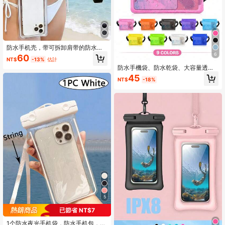
防水手机壳，带可拆卸肩带的防水手
机袋，通用触屏防水保护套，适用于
6
60
NT$
-13%
估計
游泳、潜水、运动、学习用品、沙滩
防水手機袋、防水乾袋、大容量透明
包、邮轮必备品、水上运动装备收纳
手機收納袋、觸控螢幕手機游泳袋、
袋
45
NT$
-18%
戶外運動防水袋、游泳配件
5
已節省 NT$7
1个防水夜光手机袋，防水手机包，游