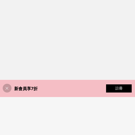
新會員享7折
添加到購物車
註冊
2% 折扣！