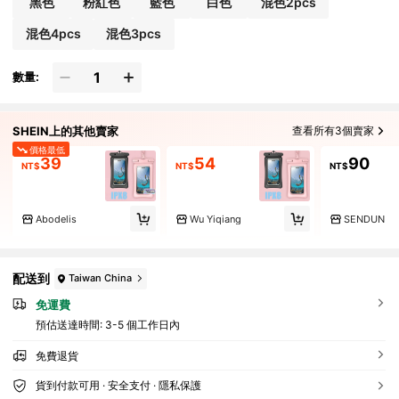
黑色
粉紅色
藍色
白色
混色2pcs
混色4pcs
混色3pcs
數量:
SHEIN上的其他賣家
查看所有3個賣家
價格最低
39
54
90
NT$
NT$
NT$
Abodelis
Wu Yiqiang
SENDUN
配送到
Taiwan China
免運費
預估送達時間:
3-5 個工作日內
免費退貨
貨到付款可用 · 安全支付 · 隱私保護