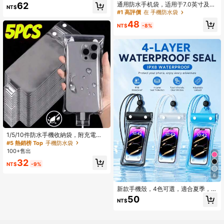
水腰包，适合户外活动、游泳、漂流
通用防水手机袋，适用于7.0英寸及以
62
#1 高評價
#1 高評價
在 手機防水袋
在 手機防水袋
NT$
和潜水，可安全干燥地存放手机作为
下手机，包括Galaxy S22系列，3D
一年前成立
一年前成立
户外装备
防水手机干袋，适合度假使用
48
#1 高評價
在 手機防水袋
NT$
-8%
一年前成立
1/5/10件防水手機收納袋，附充電
孔，摩托車與單車通用，觸控螢幕友
#5 熱銷榜 Top
手機防水袋
善，適用 與 Android，旅行必備，輕
100+售出
巧設計，防水材質，高品質密封，適
32
合戶外愛好者與單車騎士
NT$
-9%
6
新款手機殼，4色可選，適合夏季，加
厚氣墊邊框手機殼，適用多種手機尺
50
NT$
寸