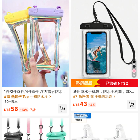
12 追蹤者
4.69
12 追蹤者
4.69
6
#7 高評價
在 手機防水袋
已節省 NT$2
一年前成立
1件/2件/3件/4件/5件 浮力雷射防水
通用防水手机袋，防水手机套，3D防
#7 高評價
#7 高評價
在 手機防水袋
在 手機防水袋
袋，觸控螢幕手機防水殼，適合游
水手机干袋，适合度假使用
#10 熱銷榜 Top
手機防水袋
一年前成立
一年前成立
泳、水上運動、海灘必需品，附氣墊
50+售出
43
#7 高評價
在 手機防水袋
NT$
-4%
56
一年前成立
NT$
-13%
估計