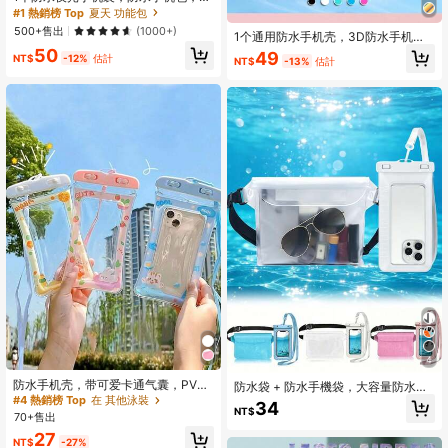
泳颈带手机包，触屏挂绳手机包，荧
#1 熱銷榜 Top
夏天 功能包
光手机包，户外运动游泳漂浮手机
500+售出
(1000+)
1个通用防水手机壳，3D防水手机保
套，防水手机包，沙滩手机包，适用
护套，防水手机袋，适用于触屏游泳
50
于 14/13/12及其他手机（白色），旅
49
NT$
-12%
估計
NT$
-13%
估計
潜水手机，水下相机手机，配有可调
行必备，度假，学习用品
节挂绳，便携式旅行手机包，PVC材
质，无需电池，适合旅行、海滩、游
泳池、游轮等场合，兼容/Galaxy，适
合旅行、学校、大学生使用，是冒险
家的完美礼物，防止手机进水损坏。
4
防水手机壳，带可爱卡通气囊，PVC
防水袋 + 防水手機袋，大容量防水腰
材质，锁扣设计，兼容最大6.5英寸手
包附可調節腰帶，防水透明手機袋，
#4 熱銷榜 Top
在 其他泳裝
34
机，是露营和运动的理想之选，完全
NT$
密封防塵收納袋，運動袋，防水袋，
70+售出
防水干袋：非常适合游泳、漂流和潜
度假旅行防水手機殼，夏季游泳袋，
27
水！下雨天使用也不会影响触摸屏操
適用於海灘、游泳、划船、釣魚、漂
NT$
-27%