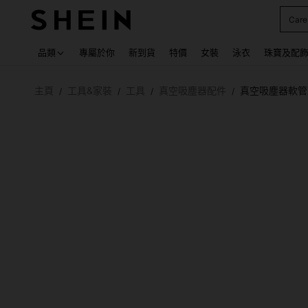
Care
Use up
品類
專屬於你
新到貨
特價
女裝
泳衣
珠寶及配
主頁
工具&家裝
工具
真空吸塵器配件
真空吸塵器軟管
/
/
/
/