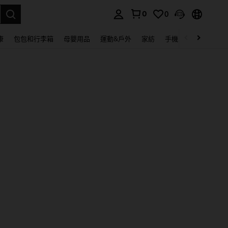
0
0
lect.
康
包包和行李箱
母嬰用品
運動&戶外
家紡
手機 & 手機配件