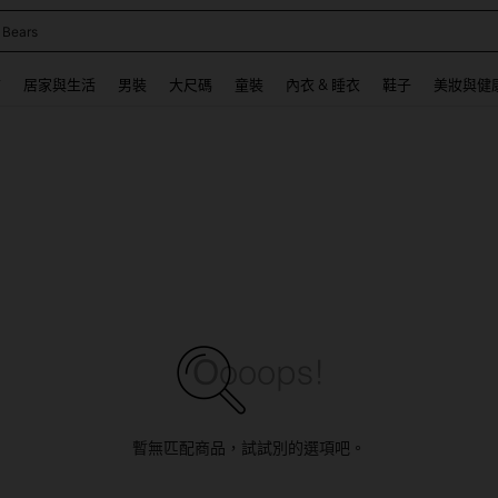
 Bears
 and down arrow keys to navigate search 最近搜尋 and 搜索發現. Press Enter to se
飾
居家與生活
男裝
大尺碼
童裝
內衣 & 睡衣
鞋子
美妝與健
暫無匹配商品，試試別的選項吧。