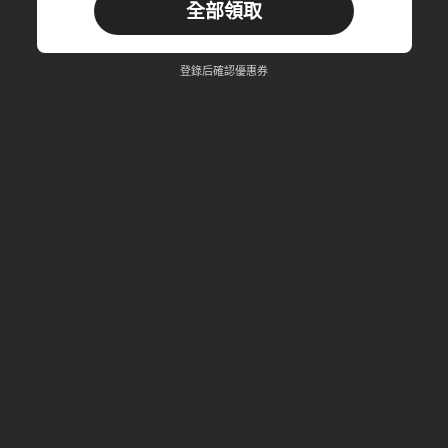
全部領取
新用戶
商品優惠券
40
%折扣
上限為NT$582
登錄后確認優惠券
訂單 NT$966+
限時