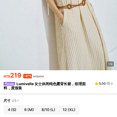
1/6
219
-47%
NT$
NT$410
Lumivelle 女士休闲纯色露背长裙，纹理面
5.00
(
1
)
料，度假装
尺寸
US
4
(S)
6
(M)
8/10
(L)
12
(XL)