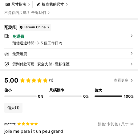
尺寸指南
檢查我的尺寸
不是你的尺碼？ 告訴我們
配送到
Taiwan China
免運費
預估送達時間:
3-5 個工作日內
免費退貨
貨到付款可用 · 安全支付 · 隱私保護
5.00
(1)
查看更多
偏小
尺碼標準
偏大
0%
0%
100%
偏大
(1)
m***t
顏色: 卡其色 / 尺寸: M
jolie
me
para
î
t
un
peu
grand