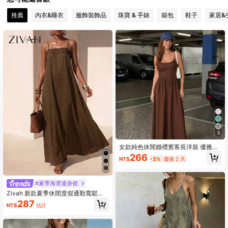
推薦
內衣&睡衣
服飾裝飾品
珠寶 & 手錶
箱包
鞋子
家居&
213K 追蹤者
4.82
213K 追蹤者
4.82
5
女款純色休閒婚禮賓客長洋裝 優雅夏
季棕色
266
NT$
-3%
最後 2 天
#夏季海濱連身裙
Zivah 新款夏季休閒度假通勤寬鬆版
型棕色亞麻面料蕾絲飾邊A字細肩帶女
287
NT$
估計
款長洋裝，適合日常穿著、度假、音
樂節、旅行、海灘、派對、機場穿
搭、早午餐穿搭、波西米亞風、遊牧