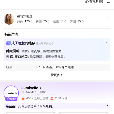
有幫助
(0)
模特穿著:
S
身高:
175.0
胸圍:
75.0
腰圍:
61.0
臀圍:
85.0
產品詳情
人工智慧的特點
基於細節的文本
針織面料:
柔軟針織質感，展現隨性魅力。
性感, 波西米亞:
造型吸睛，盡顯俐落風采。
組成:
97.0% 滌綸, 3.0% 彈力纖維
看更多
213K 追蹤者
4.82
Lumivelle
已支付
1 天前
的
c***2
s***1
追蹤了
30分鐘前
450K 近期已售出
110K 回購
213K 追蹤者
4.82
此商店被選為
「时尚店铺」