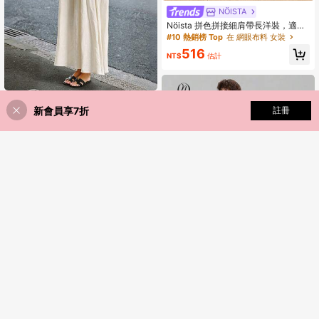
NÖISTA
Nöista 拼色拼接細肩帶長洋裝，適合
夏季、秋季、度假、假日、派對
#10 熱銷榜 Top
在 網眼布料 女裝
516
NT$
估計
春夏撞色吊带裙，都市简约优雅连衣
新會員享7折
添加到購物車
註冊
裙，适合婚礼、派对、海滩、度假等
47% 折扣！
411
NT$
估計
场合，杏色女装
ONTRE
Ontre 女款黑白雙色舒適親膚高級條
紋布料修身廓形方肩小圓領無袖A字大
384