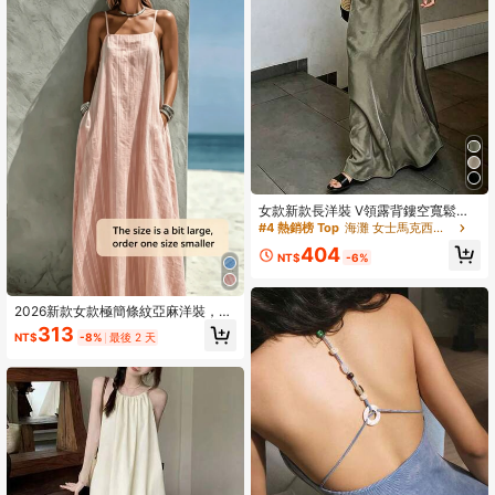
風、休閒、通勤、畢業穿搭、鄉村音
樂會穿搭、商務
女款新款長洋裝 V領露背鏤空寬鬆夏
季綠色洋裝，海灘度假休閒優雅派對
#4 熱銷榜 Top
海灘 女士馬克西連衣裙
穿搭
404
NT$
-6%
2026新款女款極簡條紋亞麻洋裝，寬
鬆無袖方領側口袋吊帶裙，輕盈透氣
313
NT$
-8%
最後 2 天
夏季優雅洋裝