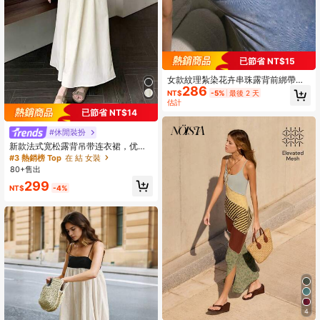
已節省 NT$15
女款紋理紮染花卉串珠露背前綁帶細
286
肩帶洋裝，優雅派對夏季穿搭
NT$
-5%
最後 2 天
估計
已節省 NT$14
#休閒裝扮
新款法式宽松露背吊带连衣裙，优雅
休闲，尽显夏日风情
#3 熱銷榜 Top
在 結 女裝
80+售出
299
NT$
-4%
4