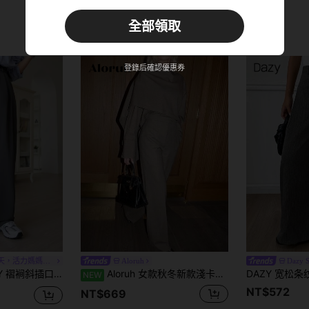
訂單 NT$643+
限時
全部領取
新用戶
商品優惠券
40
%折扣
上限為NT$582
登錄后確認優惠券
訂單 NT$966+
限時
#賦能你的每一天，活力媽媽風範
Aloruh
Dazy 
裥斜插口袋裤，女士商务正装裤
Aloruh 女款秋冬新款淺卡其色優雅時尚日常通勤現代街頭休閒極簡迷人披肩西裝外套與低腰直筒長褲套裝
NEW
NT$572
NT$669