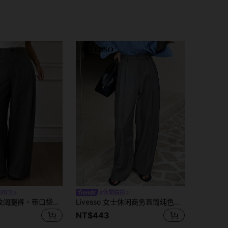
SPICE
#休閒裝扮
DAZY 宽松条纹阔腿裤，带口袋，女士休闲裤，秋冬商务装
Livesso 女士休闲商务直筒纯色西装裤 秋冬款
NT$443