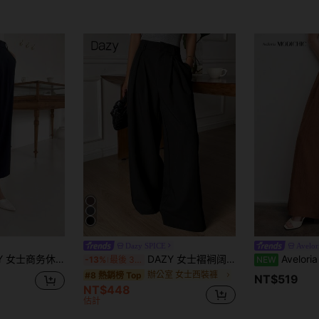
Dazy SPICE
Avelor
商务休闲纯色褶皱口袋裤，女士正装裤
DAZY 女士褶裥阔腿裤，宽松纯色优雅长裤，适合春秋季穿着
Aveloria Modichic 新款法式復古奢華
-13%
最後 3 天
NEW
辦公室 女士西裝褲
#8 熱銷榜 Top
NT$519
NT$448
估計