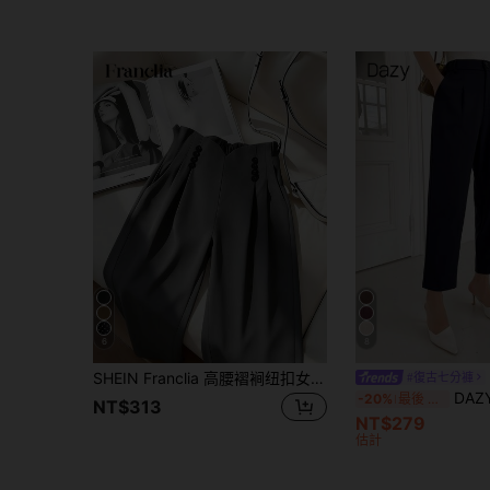
6
8
SHEIN Franclia 高腰褶裥纽扣女士阔腿西装裤
#復古七分褲
DAZY 女士
-20%
最後 3 天
NT$313
NT$279
估計