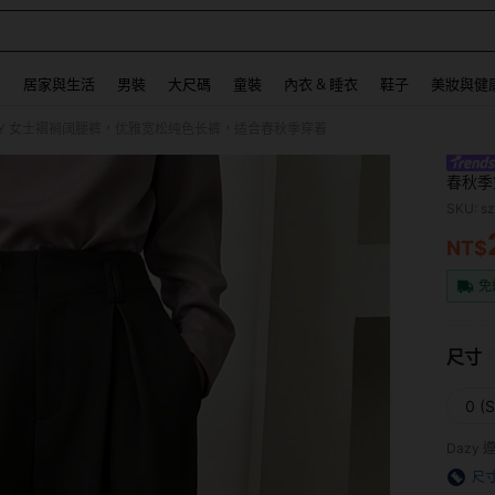
 and down arrow keys to navigate search 最近搜尋 and 搜索發現. Press Enter to se
飾
居家與生活
男裝
大尺碼
童裝
內衣 & 睡衣
鞋子
美妝與健
ZY 女士褶裥阔腿裤，优雅宽松纯色长裤，适合春秋季穿着
春秋季
SKU: s
NT$
PR
免
尺寸
0 (S
Dazy
尺