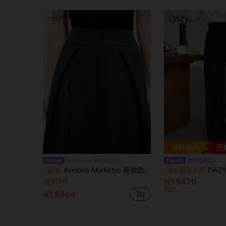
已
Aveloria Modichic
#休閒裝扮
Aveloria Modichic 新款欧美风春夏时尚百搭纯色斜纹宽松优雅商务休闲裤
DAZY 女士纯色直筒
-21%
-8%
最後 3 天
NT$420
僅剩3件
估計
NT$364