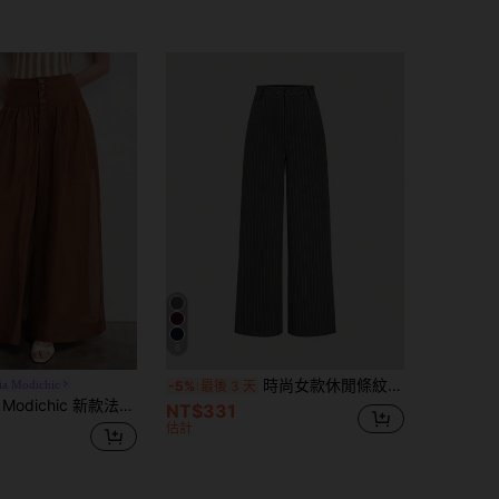
6
時尚女款休閒條紋高腰寬腿直筒長褲 春秋款
ia Modichic
-5%
最後 3 天
高端修身耐穿陶土棕仿亞麻寬腿女褲，優雅百搭時尚通勤度假休閒老錢風，質感亞麻觸感，寬鬆設計，春夏穿搭，日常穿著
NT$331
估計