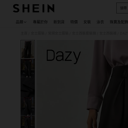
領帶
Use up
品類
專屬於你
新到貨
特價
女裝
泳衣
珠寶及配
主頁
女士服裝
常規女士服裝
女士西裝套裝類
女士西裝褲
DA
/
/
/
/
/