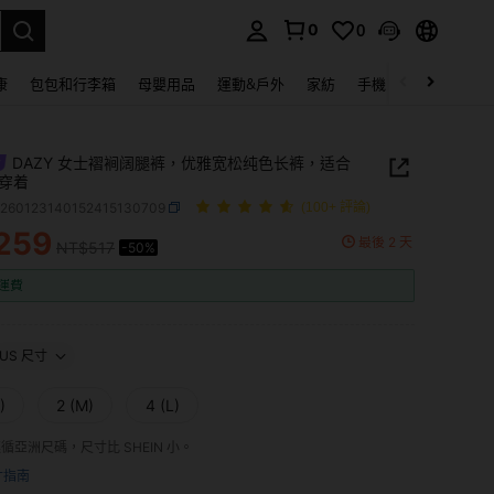
0
0
lect.
康
包包和行李箱
母嬰用品
運動&戶外
家紡
手機 & 手機配件
DAZY 女士褶裥阔腿裤，优雅宽松纯色长裤，适合
穿着
z260123140152415130709
(100+ 評論)
259
最後 2 天
NT$517
-50%
ICE AND AVAILABILITY
運費
US 尺寸
)
2 (M)
4 (L)
 遵循亞洲尺碼，尺寸比 SHEIN 小。
寸指南