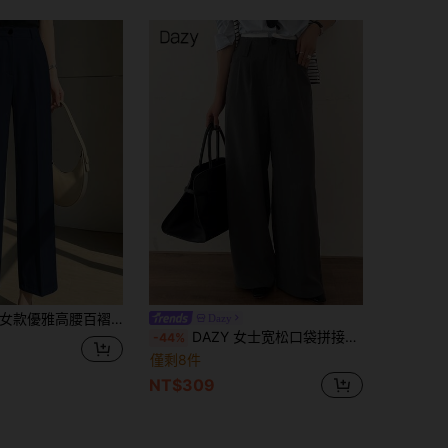
女款優雅高腰百褶寬腿長褲 休閒辦公通勤垂墜西裝褲 附口袋 秋季
Dazy
DAZY 女士宽松口袋拼接撞色阔腿休闲裤，适合春秋季商务着装
-44%
僅剩8件
NT$309