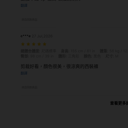
翻譯
來自同款商品
c***e
27 Jul,2026
總體合體度: 尺碼標準, 身高: 155 cm / 61 in, 體重: 56 kg / 123 lbs, 摔碎: 8
總體合體度:
尺碼標準
身高:
155 cm / 61 in
體重:
56 kg / 12
臀部:
98 cm / 39 in
體形:
三角形
顏色:
黑色
尺寸:
M
剪裁好看，顏色很美，很涼爽的西裝褲
翻譯
來自同款商品
查看更多