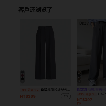
客戶还浏览了
9
15
垂墜極簡設計辦公長褲，歐美新時尚直筒休閒寬鬆長褲，四季春秋冬適用
-3%
最後 3 天
DAZY 褶
-15%
最後 3 天
NT$369
NT$397
估計