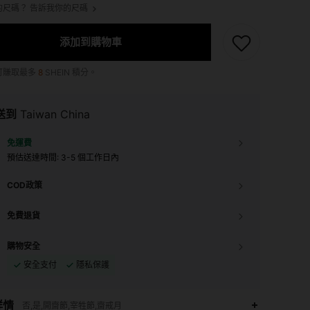
的尺碼？ 告訴我你的尺碼
添加到購物車
可賺取最多
8
SHEIN 積分。
送到
Taiwan China
免運費
預估送達時間:
3-5 個工作日內
COD政策
免費退貨
購物安全
安全支付
隱私保護
詳情
否,是,開齋節,宰牲節,齋戒月