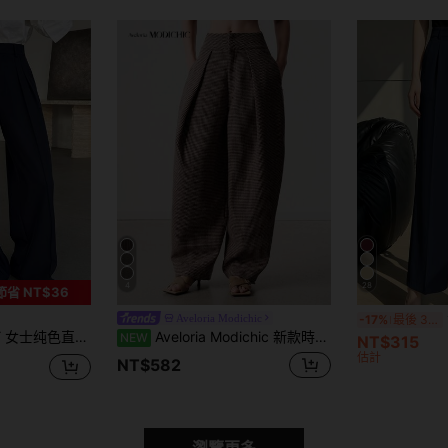
4
28
節省 NT$36
Aveloria Modichic
-17%
最後 3 天
褶裥长裤，夏季休闲办公裤，女士正装裤商务休闲装
Aveloria Modichic 新款時尚設計優雅百搭休閒百褶寬鬆通勤西裝褲
NEW
NT$315
估計
NT$582