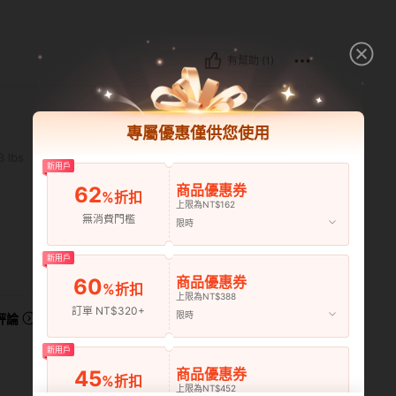
有幫助 (1)
專屬優惠僅供您使用
7 cm / 34 in, 腰部: 77 cm / 30 in, 臀部: 98 cm / 39 in, 體形: 三角形, 顏色: 黑色, 尺
3 lbs
摔碎:
87 cm / 34 in
腰部:
77 cm / 30 in
新用戶
商品優惠券
62
%折扣
上限為NT$162
無消費門檻
限時
新用戶
有幫助 (0)
商品優惠券
60
%折扣
上限為NT$388
訂單 NT$320+
限時
評論
新用戶
商品優惠券
45
%折扣
上限為NT$452