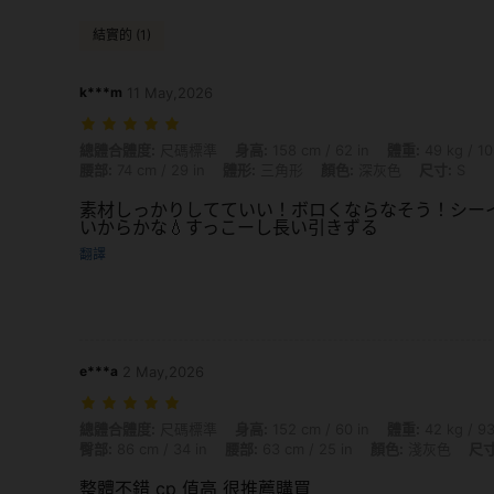
結實的 (1)
k***m
11 May,2026
總體合體度: 尺碼標準, 身高: 158 cm / 62 in, 體重: 49 kg / 108 lbs, 臀部: 
總體合體度:
尺碼標準
身高:
158 cm / 62 in
體重:
49 kg / 10
腰部:
74 cm / 29 in
體形:
三角形
顏色:
深灰色
尺寸:
S
素材しっかりしてていい！ボロくならなそう！シー
いからかな💧すっこーし長い引きずる
翻譯
e***a
2 May,2026
總體合體度: 尺碼標準, 身高: 152 cm / 60 in, 體重: 42 kg / 93 lbs, 摔碎: 7
總體合體度:
尺碼標準
身高:
152 cm / 60 in
體重:
42 kg / 93
臀部:
86 cm / 34 in
腰部:
63 cm / 25 in
顏色:
淺灰色
尺寸
整體不錯 cp 值高 很推薦購買