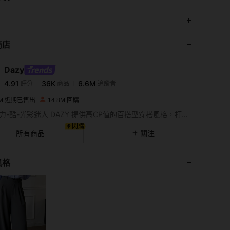
商店
4.91
36K
6.6M
Dazy
4.91
36K
6.6M
評分
商品
追蹤者
3M 近期已售出
14.8M 回購
4.91
36K
6.6M
毫不費力-酷-光彩迷人 DAZY 提供高CP值的百搭型穿搭風格，打造終極衣櫥。 通過自己選擇的方式展現自信。
閃購
所有商品
關注
4.91
36K
6.6M
風格
4.91
36K
6.6M
4.91
36K
6.6M