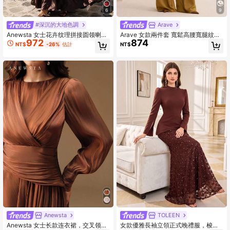
9
6
Arave
#深沉的大地色調
Arave 女款兩件套 寬鬆高腰寬腿紋理
Anewsta 女士花卉纹理拼接圆领喇叭
874
972
緞面綁帶蝴蝶結百褶燈籠袖優雅復古
袖优雅连衣裙
NT$
NT$
-26%
估計
芥末黃套裝
TOLEEN
Anewsta
女款優雅長袖立領正式晚禮服，梭織
Anewsta 女士长款连衣裙，交叉领