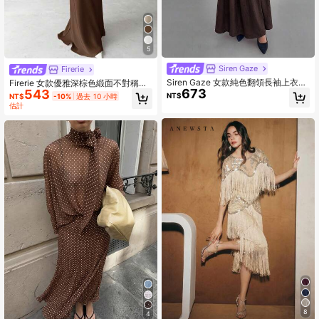
5
Siren Gaze
Firerie
Siren Gaze 女款純色翻領長袖上衣與
Firerie 女款優雅深棕色緞面不對稱下
673
百褶裙休閒日常穿搭套裝
543
擺緞面裙，適合秋季用餐晚餐約會
NT$
NT$
-10%
過去 10 小時
估計
8
4