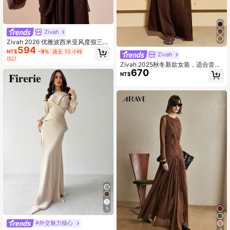
Zivah
Zivah 2026 优雅波西米亚风度假三件
594
套，采用轻盈雪纺面料，包括镂空袖
NT$
-9%
過去 10 小時
Zivah
上衣、阔腿裤和裹身裙。
估計
Zivah 2025秋冬新款女装，适合音乐
670
节、毕业典礼、休闲度假、海滩日光
NT$
浴等各种场合，芥末黄缎面材质裹身
衬衫搭配阔腿裤两件套，女士百搭休
闲度假沙滩日光浴街头风。这款阔腿
裤套装也适合返校、万圣节、办公室
等各种场合穿着。
5
#外交魅力核心
7