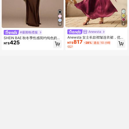
4
14
Anewsta
#優雅晚禮服
Anewsta 女士长款褶皱连衣裙，优雅
SHEIN BAE 秋冬季性感简约纯色奶油
817
时尚的正式礼服，酒红色连衣裙，褶
425
黄无肩带不对称优雅鱼尾长裙，适合
NT$
-28%
過去 10 小時
NT$
皱女装
派对、鸡尾酒会、正式场合、伴娘、
估計
生日等场合，黄色缎面长裙