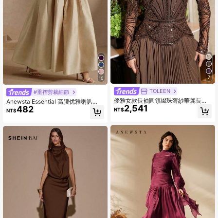
7
10
TOLEEN
#垂褶剪裁細節
優雅女款長袖圓領綴珠薄紗華麗長洋
Anewsta Essential 高腰优雅喇叭
2,541
裝，棕色，時尚優雅秋季婚禮派對正
482
裙，彰显皇家气质
NT$
NT$
式禮服