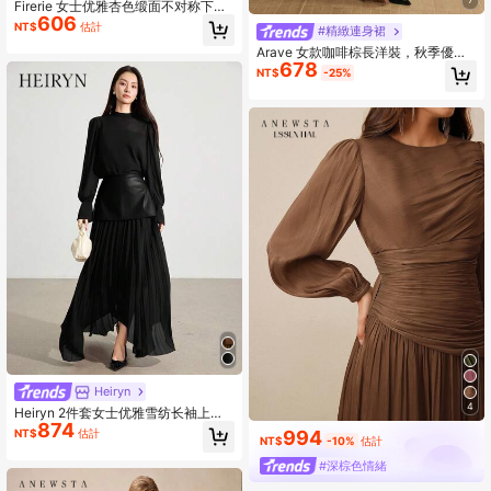
Firerie 女士优雅杏色缎面不对称下摆
606
缎面半身裙
NT$
估計
#精緻連身裙
Arave 女款咖啡棕長洋裝，秋季優雅
678
用餐針織彈性網布，圓領挺肩不對稱
NT$
-25%
針織拼接設計
Heiryn
4
Heiryn 2件套女士优雅雪纺长袖上衣
874
和百褶裙套装，秋季
NT$
估計
994
NT$
-10%
估計
#深棕色情緒