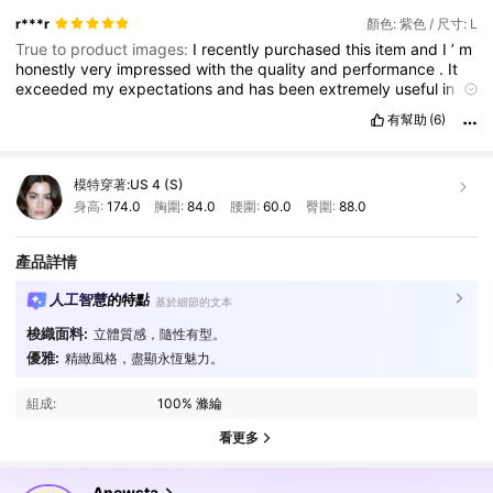
r***r
顏色: 紫色 / 尺寸: L
True to product images:
I
recently
purchased
this
item
and
I
’
m
honestly
very
impressed
with
the
quality
and
performance
.
It
exceeded
my
expectations
and
has
been
extremely
useful
in
my
daily
routine
.
The
design
is
practical
,
the
results
are
有幫助
(6)
consistent
,
and
it
’
s
definitely
worth
the
price
.
I
’
ve
had
a
great
experience
using
it
and
will
absolutely
be
buying
it
again
in
the
future
.
Highly
recommend
it
to
anyone
looking
for
模特穿著:
US 4 (S)
something
reliable
and
effective
!
身高:
174.0
胸圍:
84.0
腰圍:
60.0
臀圍:
88.0
產品詳情
人工智慧的特點
基於細節的文本
梭織面料:
立體質感，隨性有型。
優雅:
精緻風格，盡顯永恆魅力。
組成:
100% 滌綸
看更多
4M 追蹤者
4.89
Anewsta