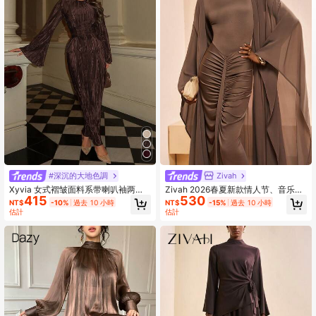
4M 追蹤者
4.89
#深沉的大地色調
Zivah
Xyvia 女式褶皱面料系带喇叭袖两件
Zivah 2026春夏新款情人节、音乐
415
530
套，适合派对、工作/办公室、秋冬
节、复活节、西部风、游牧风、波西
NT$
-10%
過去 10 小時
NT$
-15%
過去 10 小時
米亚风、纳什维尔风派对、婚礼、晚
估計
估計
宴、约会、聚会、生日、大学、学
生、日常、基础款、休闲、度假、邮
轮、海滩、日光浴、潮流、优雅、通
勤、商务休闲V领长袖束腰褶皱长裙配
系带+薄纱宽松和服外套两件套，卡其
色两件套，休闲两件套，度假两件
套，女士两件套