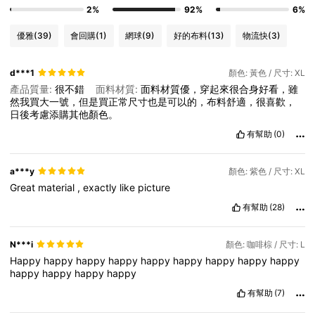
2%
92%
6%
優雅
(39)
會回購
(1)
網球
(9)
好的布料
(13)
物流快
(3)
d***1
顏色: 黃色 / 尺寸: XL
產品質量:
很不錯
面料材質:
面料材質優，穿起來很合身好看，雖
然我買大一號，但是買正常尺寸也是可以的，布料舒適，很喜歡，
日後考慮添購其他顏色。
有幫助
(0)
a***y
顏色: 紫色 / 尺寸: XL
Great
material
,
exactly
like
picture
有幫助
(28)
N***i
顏色: 咖啡棕 / 尺寸: L
Happy
happy
happy
happy
happy
happy
happy
happy
happy
happy
happy
happy
happy
有幫助
(7)