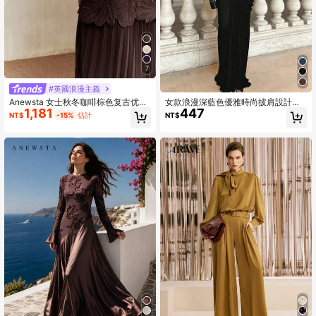
7
#英國浪漫主義
女款浪漫深藍色優雅時尚披肩設計不
Anewsta 女士秋冬咖啡棕色复古优雅
447
1,181
對稱領口雪紡與針織3D剪裁修身魚尾
刺绣腰部褶裥连衣裙
NT$
NT$
-15%
估計
長洋裝，適合約會與黑色