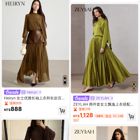
Heiryn
Heiryn 女士优雅长袖上衣和长款百褶
ZEYLAH
裙两件套
僅剩9件
ZEYLAH 两件套女士飘逸上衣搭配褶
888
裥A字中长裙，春季
僅剩7件
NT$
1,128
NT$
-39%
過去 10 小時
估計