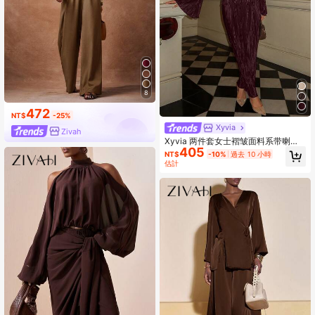
8
472
NT$
-25%
Xyvia
Zivah
Xyvia 两件套女士褶皱面料系带喇叭
405
袖派对/办公套装，秋冬季
NT$
-10%
過去 10 小時
估計