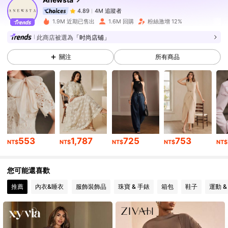
4M 追蹤者
4.89
f***e
追蹤了
10分鐘前
1.9M 近期已售出
1.6M 回購
粉絲激增 12%
4M 追蹤者
4.89
此商店被選為
「时尚店铺」
4M 追蹤者
4.89
關注
所有商品
4M 追蹤者
4.89
4M 追蹤者
4.89
4M 追蹤者
4.89
553
1,787
725
753
NT$
NT$
NT$
NT$
NT$
4M 追蹤者
4.89
您可能還喜歡
4M 追蹤者
4.89
推薦
內衣&睡衣
服飾裝飾品
珠寶 & 手錶
箱包
鞋子
運動 &
4M 追蹤者
4.89