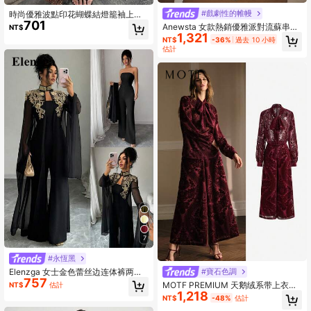
#戲劇性的帷幔
時尚優雅波點印花蝴蝶結燈籠袖上衣
701
與裙子兩件套，適合度假、約會、花
Anewsta 女款熱銷優雅派對流蘇串珠
NT$
園、海灘，棕色
1,321
上衣與裙子兩件套
NT$
-36%
過去 10 小時
估計
7
#永恆黑
Elenzga 女士金色蕾丝边连体裤两件
#寶石色調
757
套
MOTF PREMIUM 天鹅绒系带上衣和
NT$
估計
1,218
阔腿裤套装
NT$
-48%
估計