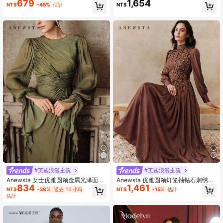
1,654
679
面料，不對稱設計，後背繫帶與拉
口，荷叶边下摆，褶皱泡泡长袖，优
NT$
NT$
-45%
估計
鍊，柔軟魚尾下擺，適合婚禮派對
雅端庄的晚礼服
#英國浪漫主義
#英國浪漫主義
Anewsta 优雅圆领灯笼袖钻石刺绣腰
Anewsta 女士优雅圆领金属光泽面料
1,461
834
部A字连衣裙，适合派对、亮片、婚
长款喇叭裙摆泡泡袖系带袖口装饰连
NT$
-15%
估計
NT$
-28%
過去 10 小時
礼、春季、夏季、情人节、嘉年华等
衣裙，适合情人节、狂欢节、婚礼等
估計
场合。
场合的奢华晚礼服