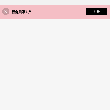
新會員享7折
添加到購物車
註冊
32% 折扣！