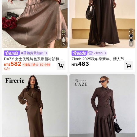
5
8
#垂褶剪裁細節
Zivah
DAZY 女士优雅纯色系带领衬衫和半
Zivah 2025秋冬季新年、情人节、派
582
483
裙两件套，春夏款，婚礼宾客礼服
对、晚宴、约会、生日、学院风、学
NT$
-16%
過去 10 小時
NT$
生装、日常穿着、百搭、休闲、邮轮
估計
旅行、潮流、优雅、通勤、商务休
闲、简约翻领喇叭袖系带不对称下摆
衬衫+宽松A字长裙两件套，棕色面
料，女士秋冬套装