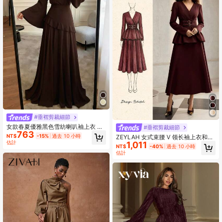
#垂褶剪裁細節
女款春夏優雅黑色雪紡喇叭袖上衣 +
#垂褶剪裁細節
763
超長拖地裙 2件套，約會/婚禮賓客穿
NT$
-15%
過去 10 小時
ZEYLAH 女式束腰 V 领长袖上衣和裙
搭
估計
1,011
子两件套，秋冬
NT$
-40%
過去 10 小時
估計