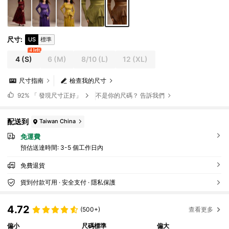
尺寸
:
US
標準
4 left
4
(S)
6
(M)
8/10
(L)
12
(XL)
尺寸指南
檢查我的尺寸
92%
「 發現尺寸正好」
不是你的尺碼？ 告訴我們
配送到
Taiwan China
免運費
預估送達時間:
3-5 個工作日內
免費退貨
貨到付款可用 · 安全支付 · 隱私保護
4.72
(500+)
查看更多
偏小
尺碼標準
偏大