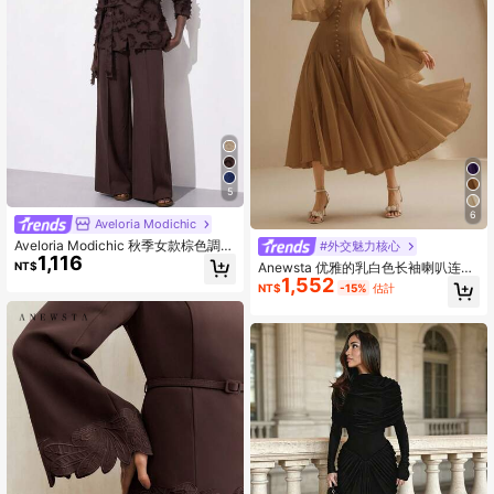
5
6
Aveloria Modichic
Aveloria Modichic 秋季女款棕色調3
#外交魅力核心
1,116
D花朵貼花流蘇厚實面料拼接腰帶設
NT$
Anewsta 优雅的乳白色长袖喇叭连衣
計復古西裝外套配寬腿西裝褲套裝，
1,552
裙，纽扣喇叭袖
NT$
-15%
估計
精緻優雅重工奢華極簡老錢風現代浪
漫通勤休閒派對晚宴儀式百搭中性風