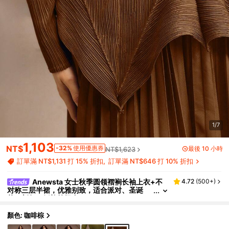
1/7
1,103
NT$
-32%
使用優惠券
最後 10 小時
NT$1,623
訂單滿 NT$1,131 打 15% 折扣
訂單滿 NT$646 打 10% 折扣
Anewsta 女士秋季圆领褶裥长袖上衣+不
4.72
(
500+
)
对称三层半裙，优雅别致，适合派对、圣诞
节、新年、婚礼等场合。
顏色: 咖啡棕