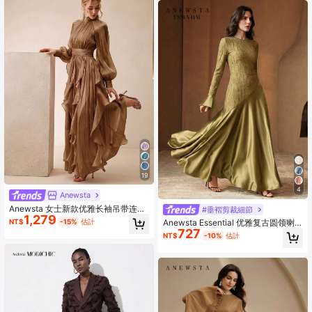
19
4
Anewsta
Anewsta 女士新款优雅长袖吊带连衣
#垂褶剪裁細節
1,279
裙，腰部褶裥设计，闪亮波浪裙摆，
NT$
-15%
估計
Anewsta Essential 优雅复古圆领喇
咖啡色，适合宴会、派对、聚会等场
727
叭袖不对称下摆连衣裙，女士春夏新
NT$
-10%
估計
合。
款