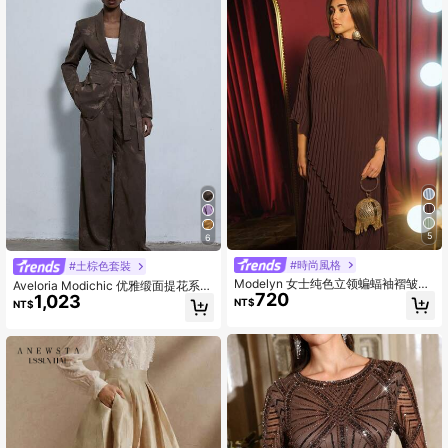
5
6
#時尚風格
#土棕色套裝
Modelyn 女士纯色立领蝙蝠袖褶皱宽
Aveloria Modichic 优雅缎面提花系带
720
松长连衣裙
1,023
套装，女士时尚百搭，秋冬必备
NT$
NT$