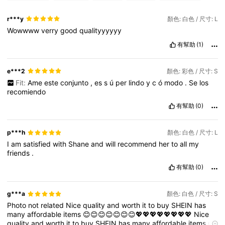
r***y
顏色: 白色 / 尺寸: L
Wowwww
verry
good
qualityyyyyy
有幫助
(1)
e***2
顏色: 彩色 / 尺寸: S
Fit:
Ame
este
conjunto
,
es
s
ú
per
lindo
y
c
ó
modo
.
Se
los
recomiendo
有幫助
(0)
p***h
顏色: 白色 / 尺寸: L
I
am
satisfied
with
Shane
and
will
recommend
her
to
all
my
friends
.
有幫助
(0)
g***a
顏色: 白色 / 尺寸: S
Photo
not
related
Nice
quality
and
worth
it
to
buy
SHEIN
has
many
affordable
items
😊😊😊😊😊😊😊💖💖💖💖💖💖💖💖
Nice
quality
and
worth
it
to
buy
SHEIN
has
many
affordable
items
😊