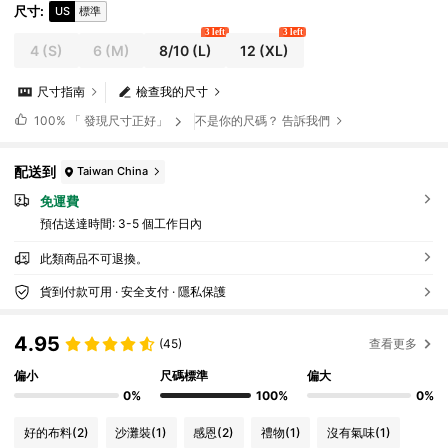
尺寸
:
US
標準
3 left
3 left
4
(S)
6
(M)
8/10
(L)
12
(XL)
尺寸指南
檢查我的尺寸
100%
「 發現尺寸正好」
不是你的尺碼？ 告訴我們
配送到
Taiwan China
免運費
預估送達時間:
3-5 個工作日內
此類商品不可退換。
貨到付款可用 · 安全支付 · 隱私保護
4.95
(45)
查看更多
偏小
尺碼標準
偏大
0%
100%
0%
好的布料
(2)
沙灘裝
(1)
感恩
(2)
禮物
(1)
沒有氣味
(1)