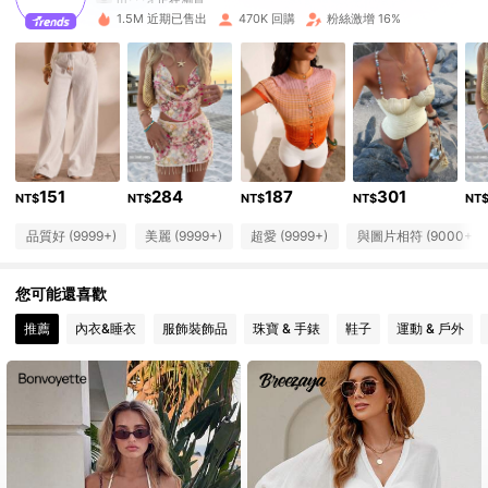
570K 追蹤者
4.84
1.5M 近期已售出
470K 回購
粉絲激增 16%
570K 追蹤者
4.84
570K 追蹤者
4.84
570K 追蹤者
4.84
151
284
187
301
NT$
NT$
NT$
NT$
NT
570K 追蹤者
4.84
品質好 (9999+)
美麗 (9999+)
超愛 (9999+)
與圖片相符 (9000+)
570K 追蹤者
4.84
您可能還喜歡
570K 追蹤者
4.84
推薦
內衣&睡衣
服飾裝飾品
珠寶 & 手錶
鞋子
運動 & 戶外
570K 追蹤者
4.84
570K 追蹤者
4.84
570K 追蹤者
4.84