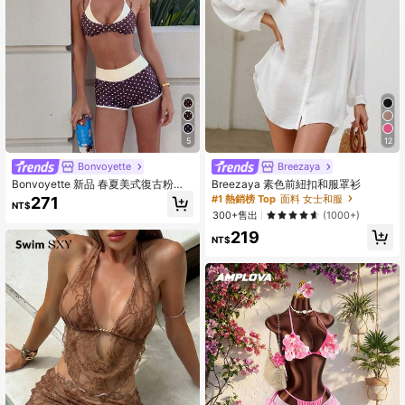
5
12
Bonvoyette
Breezaya
Bonvoyette 新品 春夏美式復古粉藍
Breezaya 素色前紐扣和服罩衫
卡通多巴胺沙丁魚印花掛脖式兩件式
#1 熱銷榜 Top
面料 女士和服
271
NT$
泳衣 2件組
300+售出
(1000+)
219
NT$