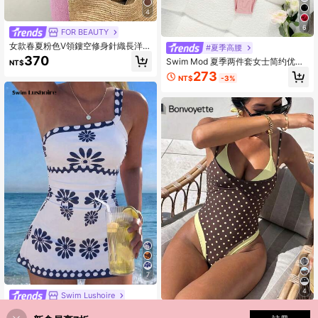
4
6
FOR BEAUTY
女款春夏粉色V領鏤空修身針織長洋裝
#夏季高腰
鉤編海灘罩衫 腹部收腹 寬鬆性感 度
370
Swim Mod 夏季两件套女士简约优雅
NT$
假風毛衣洋裝
露背花卉装饰休闲度假风格细肩带比
273
NT$
-3%
基尼
7
4
Swim Lushoire
Swim Lushoire 純黑色單肩扭轉前胸
Bonvoyette