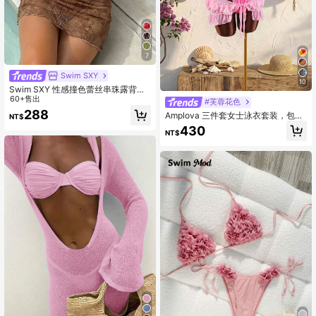
7
Swim SXY
10
Swim SXY 性感撞色蕾丝串珠露背吊
带比基尼上衣搭配褶皱泳裤和蕾丝裙
60+售出
#芙蓉花色
三件套，适合春假、返校、音乐节、
288
Amplova 三件套女士泳衣套装，包含
NT$
假期、海滩度假等场合。
3D立体花朵罩杯和蝴蝶兰花罩杯，搭
430
NT$
配纯色衬里和荷叶边下摆罩衫，前系
带设计。