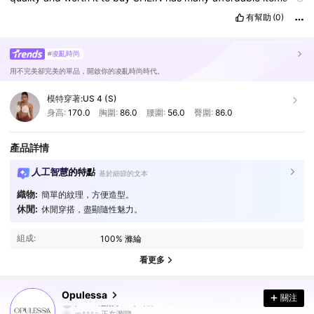
😊😊😊😊😊😊💖💖💖💖💖💖💖💖
Nice
quality
and
worth
it
to
buy
有幫助
(0)
SHEIN
has
many
affordable
items
😊😊😊😊😊😊😊💖💖💖💖💖💖
💖💖
#凌亂時尚
用不完美卻完美的單品，開啟你的凌亂時尚時代。
模特穿著:
US 4 (S)
身高:
170.0
胸圍:
86.0
腰圍:
56.0
臀圍:
86.0
產品詳情
人工智慧的特點
基於細節的文本
織物:
簡單的紋理，方便造型。
休閒:
休閒穿搭，盡顯隨性魅力。
組成:
100% 滌綸
看更多
570K 追蹤者
4.84
Opulessa
關注
m***a
正在瀏覽