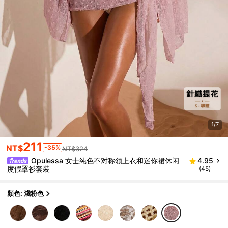
1/7
211
NT$
-35%
NT$324
Opulessa 女士纯色不对称领上衣和迷你裙休闲
4.95
度假罩衫套装
(45)
顏色: 淺粉色