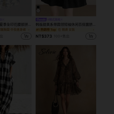
OD
#韓式風格
SHEIN MOD 女士夏季全印花腰部拼接蕾丝吊带连衣裙，波西米亚风，蓝白花卉束腰中长连衣裙，适合婚礼宾客派对，复古印花挤奶女工连衣裙，蕾丝饰边胸衣，田园风，夏季度假连衣裙，优雅聚会装扮
韩版甜美系带圆领短袖休闲百搭露脐迷你连衣裙，夏季黑色优雅款
褶皺胸圍 中長連身裙
在 親膚 女裝
#1 熱銷榜 Top
NT$373
售出
100+售出