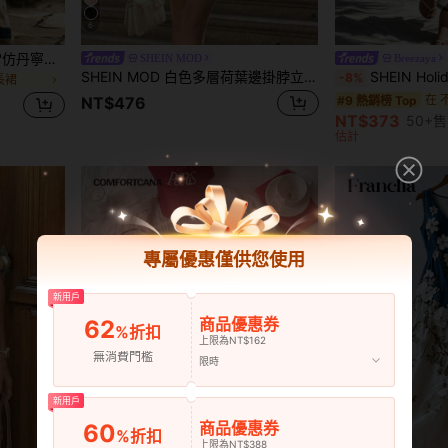
6
EMERY ROSE 女款休閒日常仿丹寧效果花卉拼接長版無袖洋裝
SHEIN MOD
Breezaya
SHEIN MOD 白色多層荷葉邊掛脖立領迷你洋裝
SHEIN Holidaya 法式复古V
-8%
長裙
在 
#9 熱銷榜 Top
NT$476
NT$373
50+
估計
專屬優惠僅供您使用
新用戶
商品優惠券
62
%折扣
上限為NT$162
無消費門檻
限時
新用戶
商品優惠券
60
%折扣
上限為NT$388