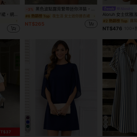
黑色波點露背繫帶迷你洋裝，優雅夏季派對女孩之夜穿搭
Aloruh
-3%
Hotletica 女款時尚極簡 A 字裙，網紗拼接與荷葉袖設計，休閒度假風洋裝
夜生活 女士迷你連衣裙
#6 熱銷榜 Top
露背
#2 熱銷榜 Top
NT$265
NT$476
100+
7
7
T$37