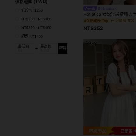
價格範圍 (TWD)
Hotletica
低於 NT$250
NT$250 - NT$300
在 分層層 女裝
#9 熱銷榜 Top
NT$300 - NT$400
NT$352
超過 NT$400
最低價:
最高價:
確認
已節省 N