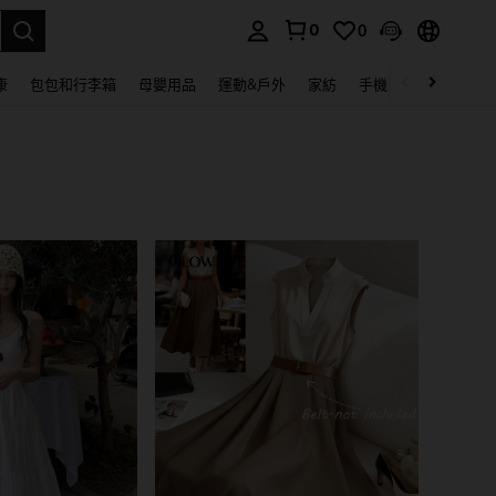
0
0
lect.
康
包包和行李箱
母嬰用品
運動&戶外
家紡
手機 & 手機配件