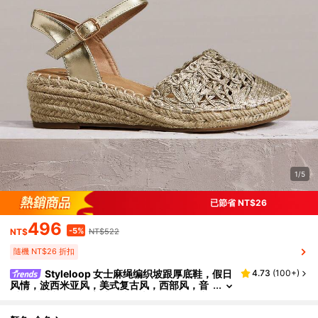
1/5
已節省 NT$26
496
-5%
NT$
NT$522
隨機 NT$26 折扣
Styleloop 女士麻绳编织坡跟厚底鞋，假日
4.73
(
100+
)
风情，波西米亚风，美式复古风，西部风，音
乐节派对必备，厚底鞋，波西米亚风，旅行必
备，夏季必备，假日氛围