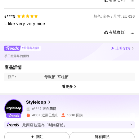
s***5
顏色: 金色 / 尺寸: EUR36
L
like
very
very
nice
有幫助
(3)
上升
91%
#拉菲草細節
手工拉菲草的優雅
產品詳情
節日:
母親節, 宰牲節
看更多
234K 追蹤者
4.92
Styleloop
e***2
正在瀏覽
234K 追蹤者
4.92
400K 近期已售出
160K 回購
此商店被選為
「时尚店铺」
234K 追蹤者
4.92
關注
所有商品