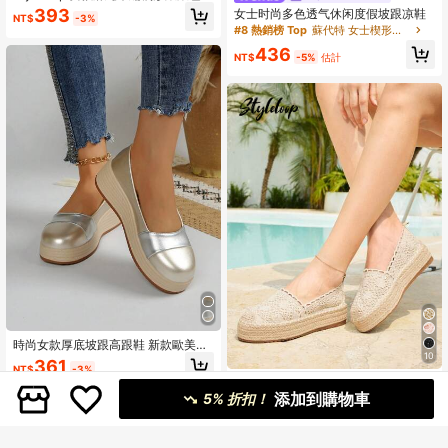
織腳踝綁帶女鞋 楔跟涼鞋 麻繩鞋 波
393
女士时尚多色透气休闲度假坡跟凉鞋
NT$
-3%
西米亞風 適合出遊 度假 日常約會 海
#8 熱銷榜 Top
蘇代特 女士楔形和平板
灘 海邊 旅行 舒適休閒女鞋
436
NT$
-5%
估計
時尚女款厚底坡跟高跟鞋 新款歐美風
10
多色百搭 低筒圓頭 全季戶外婚禮度假
361
NT$
-3%
風
#編織奇蹟
添加到購物車
5% 折扣！
Styleloop 女士编织绳厚底坡跟凉鞋，
波西米亚风格，复古美式西部音乐节
#3 熱銷榜 Top
辮子 女士楔形和平板
派对装
372
NT$
-12%
最後 3 天