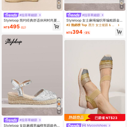
6
4
#拉菲草細節
#拉菲草細節
Styleloop 简约经典舒适休闲时尚夏季
Styleloop 女士麻绳编织草编粗跟金色
纯色厚底鞋，适合度假装扮和旅行必
网纱露跟斜跟鞋穆勒鞋夏季凉鞋麻绳
#2 熱銷榜 Top
西方 女士坡跟 & 厚底單鞋
495
NT$
估計
备单品
鞋波西米亚风适合外出度假日常约会
394
海滩旅行休闲风格女鞋
NT$
-3%
16
已節省 NT$23
#拉菲草細節
Styleloop 女款麻繩草編楔形跟銀色編
MycooIshoes