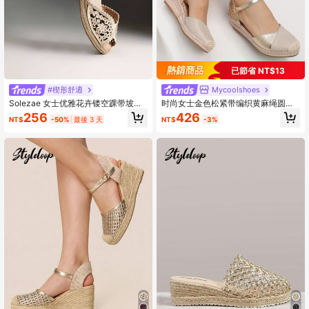
已節省 NT$13
#楔形舒適
MycooIshoes
Solezae 女士优雅花卉镂空踝带坡跟
时尚女士金色松紧带编织黄麻绳圆头
草编鞋
坡跟鞋
256
426
NT$
-50%
最後 3 天
NT$
-3%