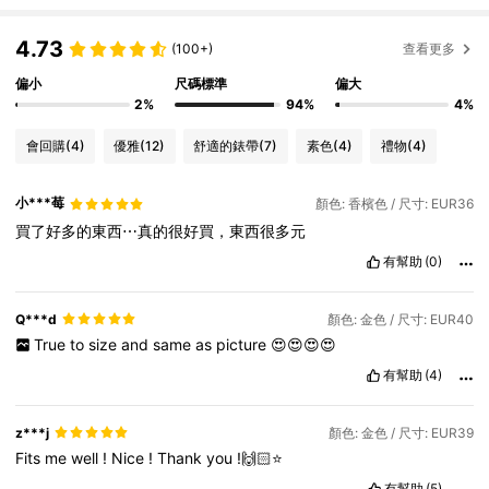
4.73
(100+)
查看更多
偏小
尺碼標準
偏大
2%
94%
4%
會回購
(4)
優雅
(12)
舒適的錶帶
(7)
素色
(4)
禮物
(4)
小***莓
顏色: 香檳色 / 尺寸: EUR36
買了好多的東西⋯真的很好買，東西很多元
有幫助
(0)
Q***d
顏色: 金色 / 尺寸: EUR40
True
to
size
and
same
as
picture
😍😍😍😍
有幫助
(4)
z***j
顏色: 金色 / 尺寸: EUR39
Fits
me
well
!
Nice
!
Thank
you
!🙌🏻⭐️
有幫助
(5)