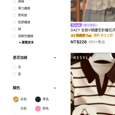
滌綸
彈力纖維
聚希胺
粘膠纖維
面料 女士上衣
#3 熱銷榜 Top
#韓式風格
(1000+)
棉
面料 女士上衣
面料 女士上衣
#3 熱銷榜 Top
#3 熱銷榜 Top
(1000+)
(1000+)
溶解性纖維
面料 女士上衣
#3 熱銷榜 Top
NT$226
400+售出
瀏覽更多
(1000+)
是否加絨
否
是
顏色
彩色
黑色
白色
粉色