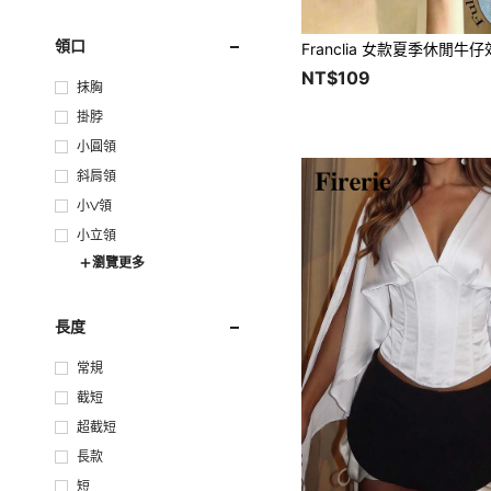
領口
NT$109
抹胸
掛脖
小圓領
斜肩領
小V領
小立領
瀏覽更多
長度
常規
截短
超截短
長款
短