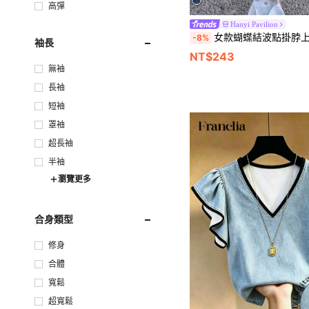
高彈
Hanyi Pavilion
女款蝴蝶結波點掛脖上衣 夏季法式溫柔風 無袖襯
-8%
袖長
NT$243
無袖
長袖
短袖
罩袖
超長袖
半袖
瀏覽更多
合身類型
修身
合體
寬鬆
超寬鬆