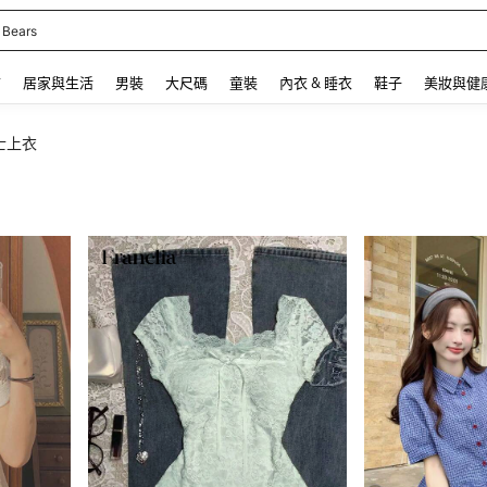
 and down arrow keys to navigate search 最近搜尋 and 搜索發現. Press Enter to se
飾
居家與生活
男裝
大尺碼
童裝
內衣 & 睡衣
鞋子
美妝與健
士上衣