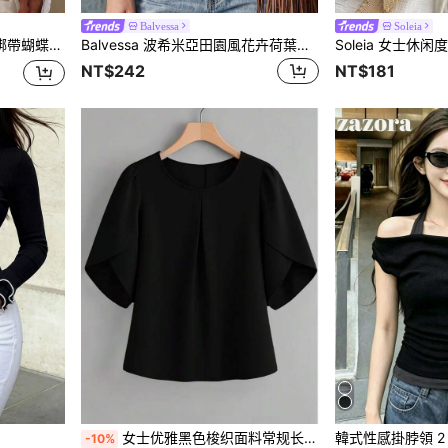
Balvessa
Soleia
衣，可愛上衣，夏季修身 Bustier 上衣
Balvessa 波希米亞田園風花卉荷葉邊短袖上衣，寬鬆做舊印花修身上衣
NT$242
NT$181
女士优雅黑色梭织面料常规长度上衣，喇叭袖，圆领夏季款
-10%