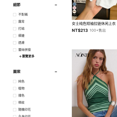
細節
不對稱
17
露背
女士纯色短袖拉链休闲上衣
打結
NT$213
100+售出
褶邊
透膚
蕾絲拼接
瀏覽更多
圖案
純色
植物
撞色
條紋
隨機印花
全身印花