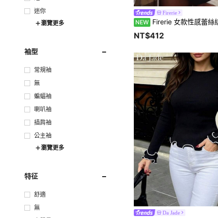
迷你
Firerie
Firerie 女款性感蕾絲綁帶蝴蝶結開學風上衣，適合派對、約會、通勤，可愛抹胸上衣，性感夜店上衣，束腰上衣，外出上
NEW
瀏覽更多
NT$412
袖型
常規袖
無
蝙蝠袖
喇叭袖
插肩袖
公主袖
瀏覽更多
特征
舒適
無
Da Jade