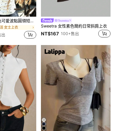
貼花，正長度針織面料，適合度假與日常通勤穿著，優雅女上衣
Sweetra
Sweetra 女性素色簡約日常斜肩上衣
活 女士上衣
NT$167
100+售出
售出