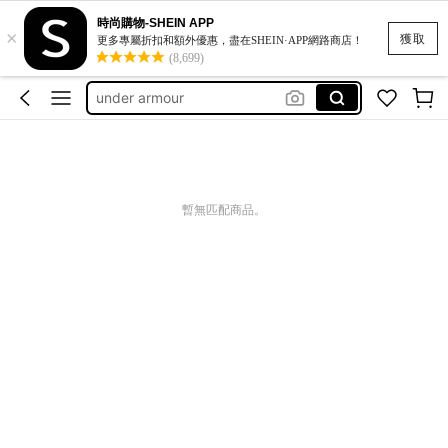
雙人床包四件套
時尚購物-SHEIN APP
×
ألعاب حلبة مصارعة
獲取
更多專屬折扣和額外優惠，盡在SHEIN·APP網路商店！
(8,699)
wrestling mats
under armour
運動內衣 大碼 扣
雙人床包四件套
ألعاب حلبة مصارعة
暫無匹配商品。