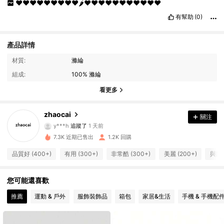
♥️♥️♥️♥️♥️♥️♥️♥️♥️🌶️♥️♥️♥️♥️♥️♥️♥️♥️♥️♥️♥️
有幫助
(0)
產品詳情
材質:
滌綸
組成:
100% 滌綸
看更多
280 追蹤者
4.84
zhaocai
關注
y***h
追蹤了
1 天前
280 追蹤者
4.84
7.3K 近期已售出
1.2K 回購
品質好 (400+)
有用 (300+)
非常酷 (300+)
美麗 (200+)
與圖片
280 追蹤者
4.84
您可能還喜歡
280 追蹤者
4.84
推薦
運動 & 戶外
服飾裝飾品
箱包
家居&生活
手機 & 手機配
280 追蹤者
4.84