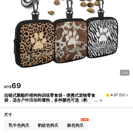
1/10
69
NT$
拉链式聚酯纤维狗狗训练零食袋 - 便携式宠物零食
4.57
(
52
)
袋，适合户外活动和遛狗，多种颜色可选（豹
纹、奶牛纹、银色），是狗主人和训练员旅行携
带宠物零食的理想容器。
尺寸
6 left
乳牛色狗爪
豹紋色狗爪
銀色狗爪