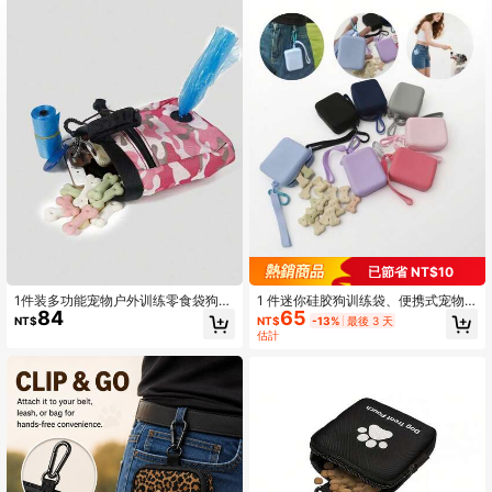
280 追蹤者
4.84
280 追蹤者
4.84
280 追蹤者
4.84
280 追蹤者
4.84
280 追蹤者
4.84
280 追蹤者
4.84
已節省 NT$10
1件装多功能宠物户外训练零食袋狗狗
1 件迷你硅胶狗训练袋、便携式宠物
84
65
外出狗狗用品狗狗零食袋狗狗零食袋
零食袋、狗零食袋、小巧尺寸、易于
NT$
NT$
-13%
最後 3 天
遛狗袋
清洁、旅行牵引绳固定袋（适合小狗
估計
旅行或户外）、拉链封口以防止溢出
狗零食袋狗零食袋遛狗袋