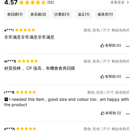
4.57
(52)
查看更多
會回購
(1)
家居服
(2)
沙灘裝
(1)
遠足
(1)
健身房
(1)
a***i
顏色: 彩色 / 尺寸: 豹紋色狗爪
非常滿意非常滿意非常滿意
有幫助
(0)
m***5
顏色: 彩色 / 尺寸: 豹紋色狗爪
材質很棒，
CP
值高，有機會會再回購
有幫助
(0)
r***9
顏色: 彩色 / 尺寸: 銀色狗爪
I
needed
this
item
,
good
size
and
colour
too
.
am
happy
with
the
product
有幫助
(2)
n***h
顏色: 彩色 / 尺寸: 豹紋色狗爪