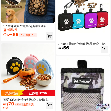
1個拉鍊式聚酯纖維狗訓練零食袋，便
攜式寵物零食收納袋，適用戶外活動
僅剩9件
與遛狗，豹紋、奶牛紋、銀色等多色
69
NT$
-1%
最後 2 天
可選，適合狗主人與訓練師的旅行便
攜零食容器
Ziplock 聚酯纤维狗训练零食袋 - 便
56
携式宠物零食袋，适合户外活动和遛
NT$
狗，有多种颜色可选（黑色、红色、
紫色、蓝色），非常适合狗主人和训
练师的旅行宠物零食容器狗零食袋狗
零食袋遛狗袋
已節省 NT$9
可爱爪印硅胶宠物训练袋，便携式狗
79
狗零食袋，单手即可轻松抓取的小型
NT$
-10%
最後 3 天
犬训练奖励袋，采用萌萌的爪印设
估計
计，轻便防水耐用，易于清洁的圆形