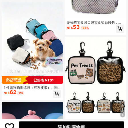
宠物零食袋，适用于宠物食品，小巧
尺寸适合户外散步、远足、慢跑等服
从训练，柔软灵活的硅胶材质，时尚
的爪印宠物训练配件，日常宠物必备
品
宠物狗零食袋口袋零食奖励腰包，幼
53
犬训练零食腰包，宠物饲料口袋腰
NT$
-35%
包，宠物狗幼犬训练零食诱饵狗零食
袋，狗零食袋，遛狗袋
已節省 NT$1
1 件套狗狗训练袋（可系皮带）、狗
62
狗零食袋免提散步袋（带登山扣）、
NT$
-2%
狗狗便便袋分配器（适合幼犬旅行或
户外使用）、拉链封口，防止泄漏狗
狗零食袋狗狗零食袋遛狗袋
5
1個/2個/3個 狗狗圖案零食袋，附掛鉤
92
添加到購物車
與拉鍊，寵物訓練套裝，適用於幼犬
NT$