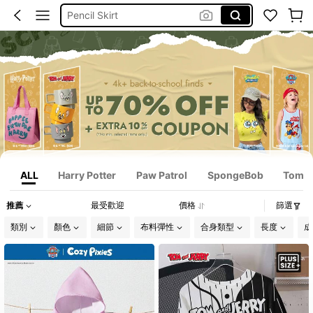
莫代爾長褲
米白色短版西裝外套
洋裝
銀色背心
Care Bears
孕婦裝
Under Armour
ALL
Harry Potter
Paw Patrol
SpongeBob
Tom a
推薦
最受歡迎
價格
篩選
類別
顏色
細節
布料彈性
合身類型
長度
成