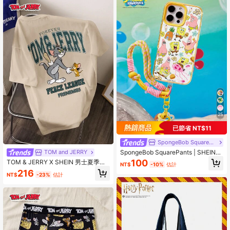
25
已節省 NT$11
SpongeBob SquarePants
SpongeBob SquarePants | SHEIN
TOM and JERRY
可爱卡通手机挂绳透明手机壳，适用
100
TOM & JERRY X SHEIN 男士夏季休
NT$
-10%
估計
于 11-17 Pro Max
閒卡通字母印花T恤
216
NT$
-23%
估計