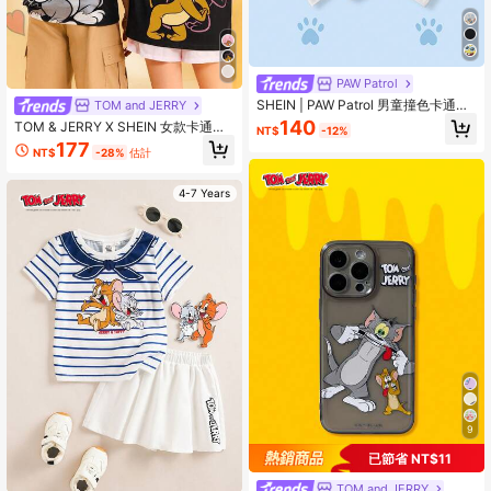
PAW Patrol
SHEIN | PAW Patrol 男童撞色卡通字
TOM and JERRY
母印花T恤
140
TOM & JERRY X SHEIN 女款卡通印
NT$
-12%
花休閒百搭日常穿搭T恤
177
NT$
-28%
估計
4-7 Years
9
已節省 NT$11
TOM and JERRY