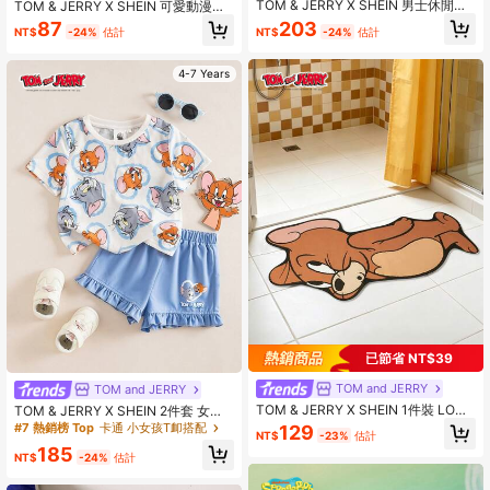
TOM & JERRY X SHEIN 男士休閒街
TOM & JERRY X SHEIN 可愛動漫毛
頭風圖案與字母印花水洗短袖T恤，夏
絨汽車安全帶套，柔軟舒適肩墊，通
203
87
NT$
-24%
估計
NT$
-24%
估計
季街頭穿搭，返校季
用設計適用於大多數車輛，1件/2件裝
4-7 Years
已節省 NT$39
TOM and JERRY
TOM and JERRY
TOM & JERRY X SHEIN 1件裝 LOGO
TOM & JERRY X SHEIN 2件套 女童
裝飾地毯
休闲卡通图案圆领短袖上衣和短裤
#7 熱銷榜 Top
卡通 小女孩T卹搭配
129
NT$
-23%
估計
185
NT$
-24%
估計