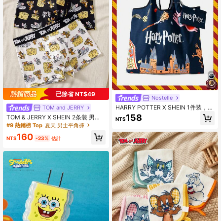
已節省 NT$49
Nostelle
HARRY POTTER X SHEIN 1件装，四
TOM and JERRY
款大学背心包，可折叠手提包，女士
158
TOM & JERRY X SHEIN 2条装 男士
NT$
款
字母卡通印花休闲日常三角裤
#9 熱銷榜 Top
夏天 男士平角褲
160
NT$
-23%
估計