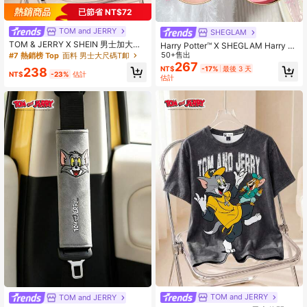
已節省 NT$72
TOM and JERRY
SHEGLAM
TOM & JERRY X SHEIN 男士加大码
Harry Potter™ X SHEGLAM Harry P
休闲时尚街头卡通字母印花水洗短袖T
otter™ | Happee Birthdae Harry 腮紅
50+售出
#7 熱銷榜 Top
面料 男士大尺碼T卹
恤，夏季
品牌美妝化妝品 適合女士與女孩
267
NT$
-17%
最後 3 天
238
NT$
-23%
估計
估計
TOM and JERRY
TOM and JERRY