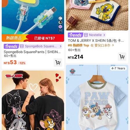
32
Nostelle
已節省 NT$7
TOM & JERRY X SHEIN 5条/包 卡通
图案 柔软舒适的三角巾围兜，多色多
#6 熱銷榜 Top
在 嬰兒口水巾
SpongeBob SquarePants
用途拍嗝巾
60+售出
SpongeBob SquarePants | SHEIN
214
数据线保护套，兼容充电器，卡通图
60+售出
NT$
案，3个充电器保护套（不含数据线）
53
NT$
-12%
4-7 Years