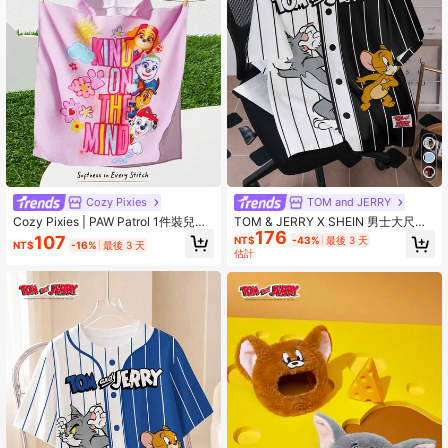
Cozy Pixies
TOM and JERRY
Cozy Pixies | PAW Patrol 1件裝兒童
TOM & JERRY X SHEIN 男士大尺碼
176
浴巾，適用於海灘、洗澡與擦乾，適
拼色條紋卡通印花T恤
107
NT$
-43%
最後 3 天
NT$
-16%
最後 3 天
合男士、女士與兒童使用的浴巾，可
估計
愛卡通圖案