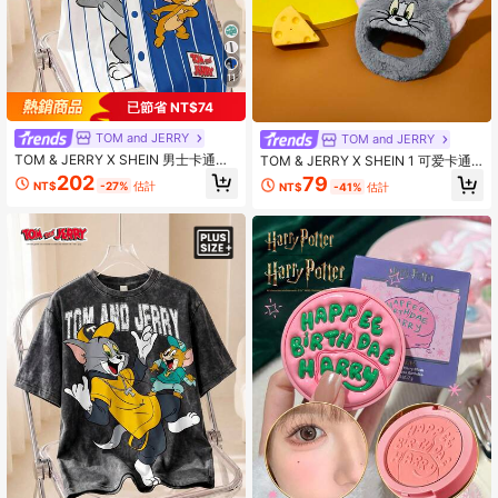
11
已節省 NT$74
TOM and JERRY
TOM and JERRY
TOM & JERRY X SHEIN 男士卡通印
TOM & JERRY X SHEIN 1 可爱卡通
花宽松休闲短袖T恤
毛绒刺绣图案宠物帽子头饰，多种尺
202
79
NT$
-27%
估計
NT$
-41%
估計
寸可供选择，适合猫咪、狗狗、汤
姆、杰瑞、奶酪。