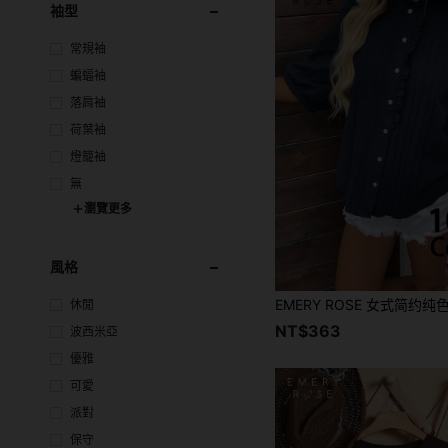
袖型
常規袖
蝙蝠袖
落肩袖
荷葉袖
燈籠袖
無
瀏覽更多
風格
休閒
NT$363
波西米亞
優雅
可愛
派對
保守