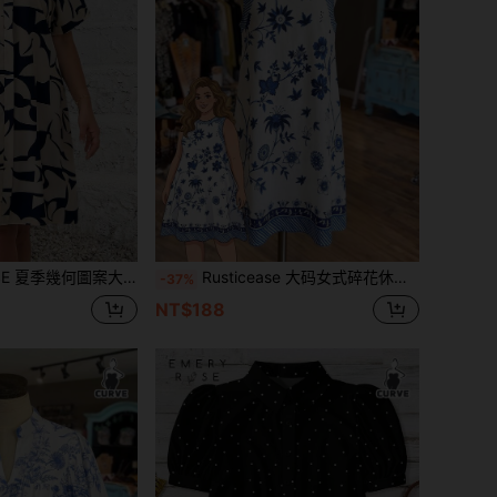
季幾何圖案大尺碼洋裝，春季/度假休閒
Rusticease 大码女式碎花休闲派对连衣裙
-37%
NT$188