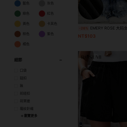
藍色
灰色
綠色
紅色
黃色
卡其色
EMERY ROSE 大码女士休闲度假贝壳花卉图案方领灯笼袖优雅宽松
-26%
棕色
紫色
NT$103
橘色
細節
口袋
鈕扣
無
前紐扣
荷葉邊
羅紋針織
瀏覽更多