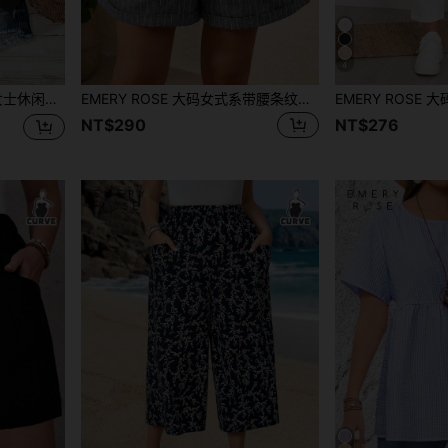
4
舒适雪纺衬衫，夏季度假装
EMERY ROSE 大码女式系带腰条纹阔腿休闲短裤，夏季女装，度假女装，春季
NT$290
NT$276