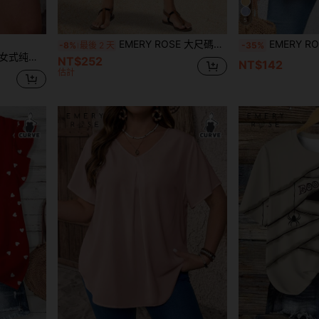
5
EMERY ROSE 大尺碼女士度假寬鬆寬腿植物印花褲
EMERY ROSE 大码条纹印花圆领休闲短袖束腰上衣
-8%
最後 2 天
-35%
裤，适合春夏度假穿着
NT$252
NT$142
估計