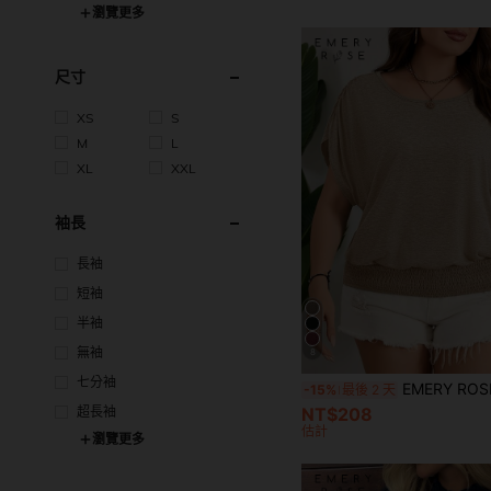
瀏覽更多
尺寸
XS
S
M
L
XL
XXL
袖長
長袖
短袖
半袖
無袖
8
七分袖
EMERY ROSE 大码彩色复活节T恤，宽松圆领休闲T恤，下摆收紧，度假/休闲夏季上衣，大码女装，情人节服装，情人节大码服装，外出上衣，大码纯色T恤，蝙蝠袖上衣，浅棕色
-15%
最後 2 天
超長袖
NT$208
估計
瀏覽更多