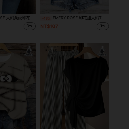
，适合夏季穿着，可作为母亲节礼物，适合波西米亚风、春假、锐舞派对、乡村风格等场合。
EMERY ROSE 印花加大码T恤，适合度假穿着
-48%
NT$107