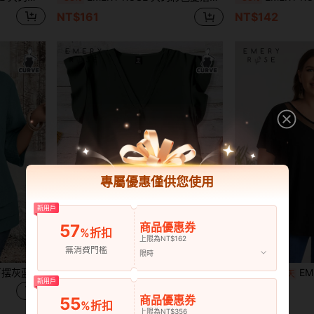
NT$161
NT$142
專屬優惠僅供您使用
新用戶
商品優惠券
57
%折扣
上限為NT$162
無消費門檻
4
限時
EMERY ROSE 大码不对称下摆灰蓝色乡村衬衫秋季服装
EMERY ROSE 大码女式夏季休闲度假日常通勤简约纯色V领荷叶边袖口纽扣装饰衬衫
EME
-50%
-14%
最後 2 天
新用戶
NT$185
僅剩1件
商品優惠券
55
估計
%折扣
NT$100
上限為NT$356