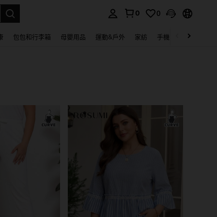
0
0
lect.
康
包包和行李箱
母嬰用品
運動&戶外
家紡
手機 & 手機配件