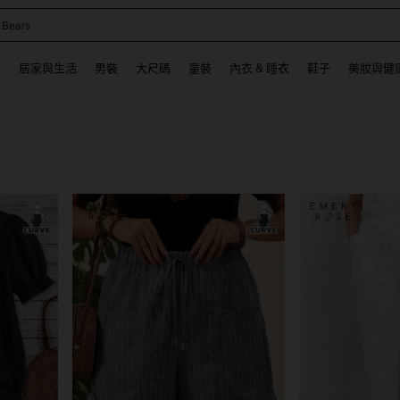
 Bears
 and down arrow keys to navigate search 最近搜尋 and 搜索發現. Press Enter to se
飾
居家與生活
男裝
大尺碼
童裝
內衣 & 睡衣
鞋子
美妝與健