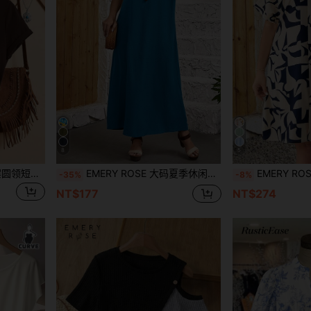
8
5
EMERY ROSE 休闲心形图案圆领短袖女式T恤，适合夏季外出穿着，休闲百搭。
EMERY ROSE 大码夏季休闲纯色蝙蝠袖连衣裙
EMERY ROSE 夏
-35%
-8%
NT$177
NT$274