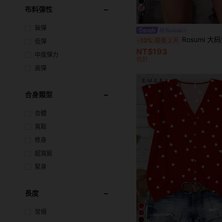
布料彈性
13
無彈
Rosumi
Rosumi 大码女式纯色口袋蓝色短
-13%
最後 2 天
低彈
NT$193
中度彈力
估計
高彈
合身類型
合體
寬鬆
修身
超寬鬆
緊身
長度
常規