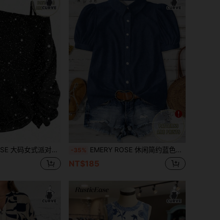
花不对称单肩吊带圆领长袖T恤，适合冬季、情人节、秋冬季节，女式冬装
EMERY ROSE 休闲简约蓝色印花大码女式短袖衬衫，适合夏季穿着
-35%
NT$185