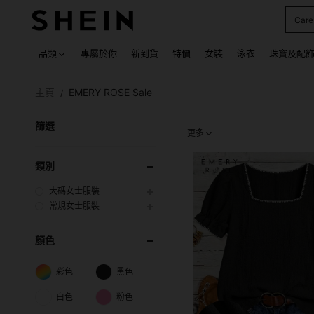
Care
Use up
品類
專屬於你
新到貨
特價
女裝
泳衣
珠寶及配
主頁
EMERY ROSE Sale
/
篩選
更多
類別
大碼女士服裝
常規女士服裝
顏色
彩色
黑色
白色
粉色