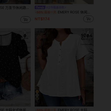
闲趣味绷带和蜘蛛图案印花简约大码 T 恤，夏季
#工作服基本款
EMERY ROSE 休闲简约浪漫复古黑白条纹印花加大码女式休闲度假裤套装，黑色加大码两件套，度假装，适合夏季穿着
-50%
最後一天
NT$174
10
休闲度假波点图案方领灯笼袖宽松衬衫，优雅夏季服装
EMERY ROSE 大码休闲纯色刺绣拼接衬衫 女式夏季刺绣V领短袖衬衫，女士夏季短袖上衣，女士度假波西米亚风，春季
-50%
最後一天