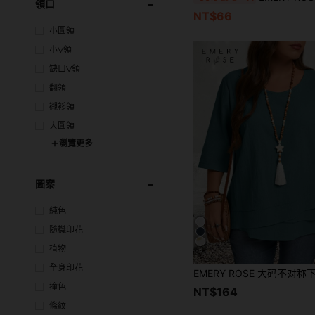
領口
NT$66
小圓領
小V領
缺口V領
翻領
襯衫領
大圓領
瀏覽更多
圖案
純色
隨機印花
植物
6
全身印花
撞色
NT$164
條紋