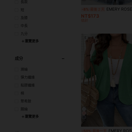
長款
EMERY ROSE 大码休闲心形印花衬衫，适合
-8%
最後 2 天
短
NT$173
及膝
估計
中長
九分
瀏覽更多
成分
滌綸
彈力纖維
粘膠纖維
棉
聚希胺
腈綸
瀏覽更多
21
EMERY ROSE 大码女式度假纯色不对称下摆休闲度假
-50%
最後一天