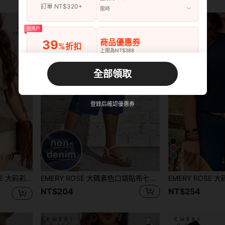
訂單 NT$320+
限時
新用戶
商品優惠券
39
%折扣
上限為NT$388
訂單 NT$643+
限時
全部領取
新用戶
商品優惠券
35
%折扣
上限為NT$485
登錄后確認優惠券
訂單 NT$966+
限時
5
上衣，卡其色上衣，休闲上衣，大码上衣，宽松女式上衣，女士短袖上衣，女士夏季上衣，女士休闲衬衫，优雅女士休闲套装
EMERY ROSE 大碼素色口袋貼布七分褲
NT$204
NT$254