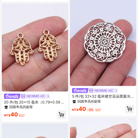
NEWME-XC
NEWME-XC
5 件/包 32x32 毫米镂空花朵图案吊
坠适用于 DIY 珠宝制作 DIY 耳环、项
回購率高的顧客
20 件/包 20x15 毫米（0.79x0.59 英
链、手链、钥匙扣制作
寸）Hamsa 手饰吊坠，适合 DIY 珠宝
回購率高的顧客
40
NT$
-2%
估計
制作
40
NT$
估計