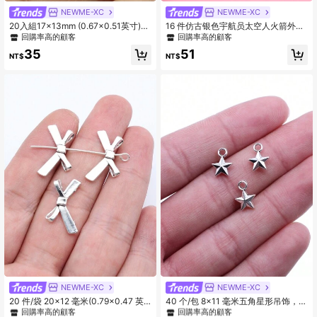
NEWME-XC
NEWME-XC
20入組17x13mm (0.67x0.51英寸)
16 件仿古银色宇航员太空人火箭外星
古色銀色小型中空幸運草吊墜,適用於
宇宙星球饰品系列，适合 DIY 珠宝制
回購率高的顧客
回購率高的顧客
diy珠寶製作
作，16 种款式，每种 1 个
35
51
NT$
NT$
#8 熱銷榜 Top
古董銀器 吊墜和護身符
#9 熱銷榜 Top
弓 吊墜和護身符
回購率高的顧客
回購率高的顧客
NEWME-XC
NEWME-XC
#8 熱銷榜 Top
#8 熱銷榜 Top
古董銀器 吊墜和護身符
古董銀器 吊墜和護身符
#9 熱銷榜 Top
#9 熱銷榜 Top
弓 吊墜和護身符
弓 吊墜和護身符
20 件/袋 20x12 毫米(0.79x0.47 英
40 个/包 8x11 毫米五角星形吊饰，适
回購率高的顧客
回購率高的顧客
回購率高的顧客
回購率高的顧客
寸)古董銀色蝴蝶結珠吊墜適合 Diy 珠
用于 DIY 耳环、项链、手链、钥匙扣