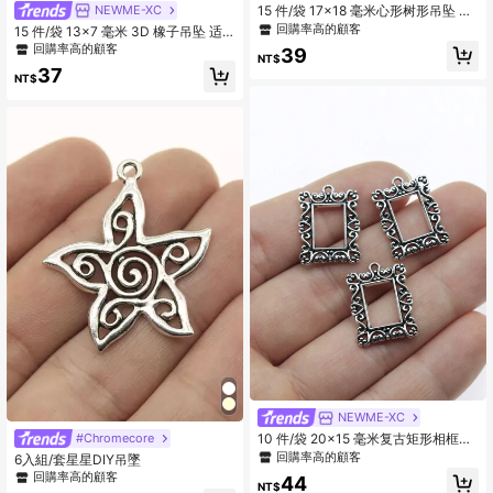
NEWME-XC
15 件/袋 17x18 毫米心形树形吊坠 适
用于 DIY 珠宝制作 DIY 耳环、项链、
回購率高的顧客
15 件/袋 13x7 毫米 3D 橡子吊坠 适
手链、钥匙扣制作
用于 DIY 项链、手链 DIY 珠宝制作配
回購率高的顧客
39
NT$
件
37
NT$
NEWME-XC
#Chromecore
10 件/袋 20x15 毫米复古矩形相框吊
坠适用于 DIY 珠宝制作配件珠宝配件
回購率高的顧客
6入組/套星星DIY吊墜
DIY 项链制作 DIY 钥匙扣制作手工工
回購率高的顧客
44
艺品
NT$