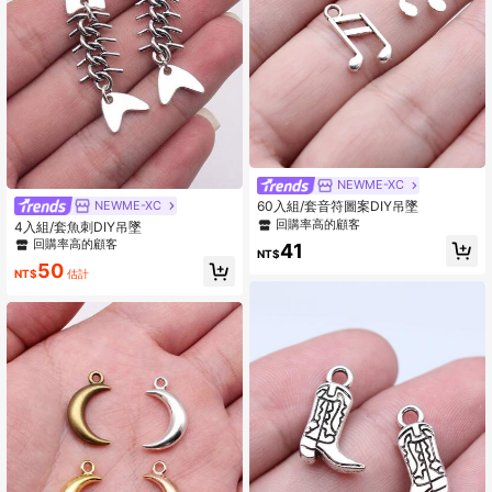
NEWME-XC
NEWME-XC
60入組/套音符圖案DIY吊墜
回購率高的顧客
4入組/套魚刺DIY吊墜
回購率高的顧客
41
NT$
50
NT$
估計