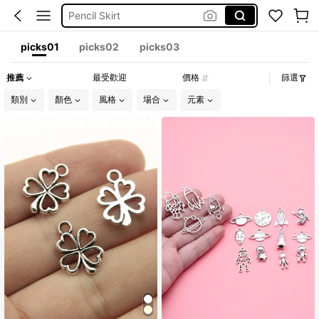
Pencil Skirt
莫代爾長褲
picks01
picks02
picks03
米白色短版西裝外套
推薦
最受歡迎
價格
篩選
洋裝
類別
顏色
風格
場合
元素
銀色背心
Care Bears
孕婦裝
Under Armour