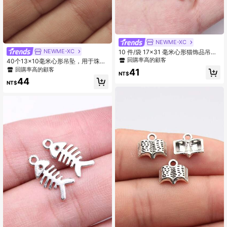
NEWME-XC
NEWME-XC
10 件/袋 17x31 毫米心形猫饰品吊坠
用于珠宝制作 DIY 手工工艺品用品 用
回購率高的顧客
40个13x10毫米心形吊坠，用于珠宝
于 DIY 珠宝制作
制作
回購率高的顧客
41
NT$
44
NT$