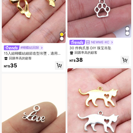
NEWME-XC
#蝴蝶結回歸
30 件狗爪形 DIY 珠宝吊坠
回購率高的顧客
15入組蝴蝶結細節造型吊墜，適用於
DIY珠寶製作
回購率高的顧客
38
NT$
35
NT$