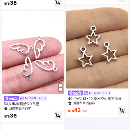
38
NT$
NEWME-XC
NEWME-XC
40 个/包 13x10 毫米空心星形吊饰，
适用于 DIY 耳环、项链、手链、钥匙
回購率高的顧客
50入組/套翅膀DIY吊墜
扣制作 DIY 珠宝制作
回購率高的顧客
42
NT$
估計
36
NT$