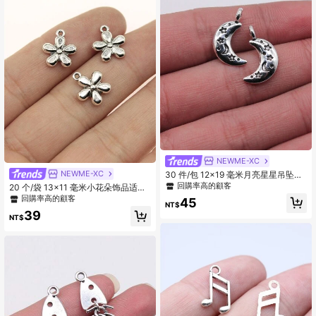
NEWME-XC
NEWME-XC
30 件/包 12x19 毫米月亮星星吊坠适
用于 DIY 珠宝制作配件珠宝配件 DIY
回購率高的顧客
20 个/袋 13x11 毫米小花朵饰品适用
项链制作 DIY 钥匙扣制作手工工艺品
于 DIY 耳环、项链、手链、钥匙扣制
回購率高的顧客
45
NT$
作 DIY 珠宝制作
39
NT$