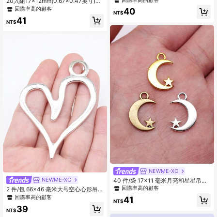
20入組17x12mm(0.67x0.47英寸)幸
運馬蹄鐵吊飾，適用於珠寶手工DIY手
回購率高的顧客
40
NT$
工藝用品
41
NT$
NEWME-XC
NEWME-XC
40 件/袋 17x11 毫米月亮和星星吊坠
适用于 DIY 珠宝制作配件珠宝配件 DI
回購率高的顧客
2 件/包 66x46 毫米大号空心心形吊
Y 项链制作 DIY 钥匙扣制作手工工艺
坠 适用于 DIY 珠宝制作 DIY 耳环、项
回購率高的顧客
41
品
NT$
链、手链、钥匙扣制作
39
NT$