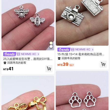
NEWME-XC
NEWME-XC
15 件/袋 15x14 毫米相机饰品适用于
DIY 耳环、项链、手链、钥匙扣制作
回購率高的顧客
25入組蜜蜂造型吊墜，適用於DIY珠
DIY 珠宝制作
寶
回購率高的顧客
39
NT$
估計
41
NT$