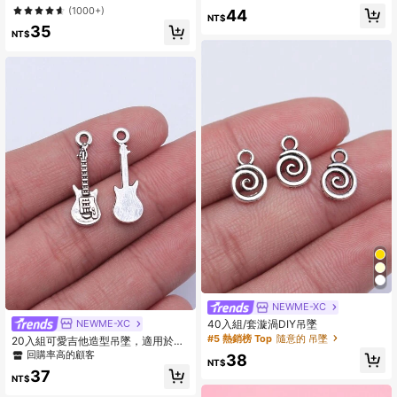
#8 熱銷榜 Top
古董銀器 吊墜和護身符
寶製作
制作 DIY 珠宝制作
#9 熱銷榜 Top
弓 吊墜和護身符
(1000+)
44
NT$
回購率高的顧客
回購率高的顧客
35
NT$
#5 熱銷榜 Top
隨意的 吊墜
回購率高的顧客
NEWME-XC
#5 熱銷榜 Top
#5 熱銷榜 Top
隨意的 吊墜
隨意的 吊墜
NEWME-XC
40入組/套漩渦DIY吊墜
回購率高的顧客
回購率高的顧客
20入組可愛吉他造型吊墜，適用於珠
寶製作
#5 熱銷榜 Top
隨意的 吊墜
回購率高的顧客
38
NT$
回購率高的顧客
37
NT$