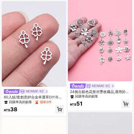
NEWME-XC
NEWME-XC
24個古銀色花形吊墜收藏品,適用於di
y珠寶製作,24種風格,每款各1個
回購率高的顧客
60入組/套創意鋅合金幸運草DIY吊墜
適用於女士DIY首飾製作
回購率高的顧客
僅剩3件
51
NT$
38
NT$