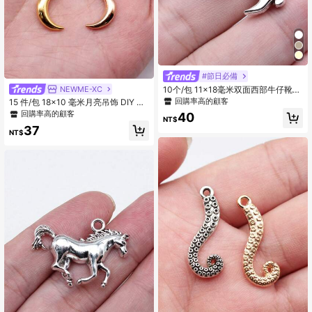
#節日必備
NEWME-XC
10个/包 11x18毫米双面西部牛仔靴吊
坠，适用于珠宝制作、手工珠宝工
回購率高的顧客
15 件/包 18x10 毫米月亮吊饰 DIY 珠
艺、DIY珠宝配件
宝配件 适用于手链项链钥匙扣耳环
回購率高的顧客
40
NT$
37
NT$