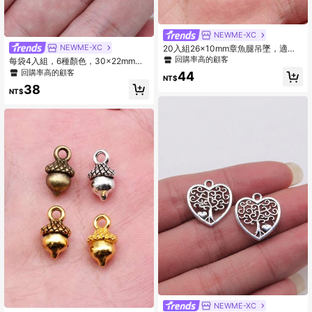
NEWME-XC
NEWME-XC
20入組26x10mm章魚腿吊墜，適用
於手工珠寶製作DIY女式手鍊項鍊製作
回購率高的顧客
每袋4入組，6種顏色，30x22mm馬
形吊墜，可用於DIY鑰匙扣、項鍊、手
回購率高的顧客
44
NT$
鍊、耳環等珠寶製作，DIY珠寶配件
38
NT$
NEWME-XC