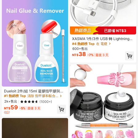
已節省 NT$3
XASMA 1件/3件 USB 轉 Lightning
充電線，相容於 14/13/12/11 Pro Ma
#4 熱銷榜 Top
在 電纜
x/XR/XS/X/8/7/6 Plus/SE 及其他裝置
600+售出
38
NT$
-7%
最後 3 天
Dueloit 2件/組 15ml 凝膠指甲膠與卸
甲液套組，包含 15ml 超強力凝膠指甲
#1 熱銷榜 Top
清除 指甲膠和黏合劑
膠（適用於壓克力假指甲）、15ml 快
2k+售出
(1000+)
速卸甲液附指緣推棒，隨機顏色
59
NT$
-5%
最後 3 天
估計