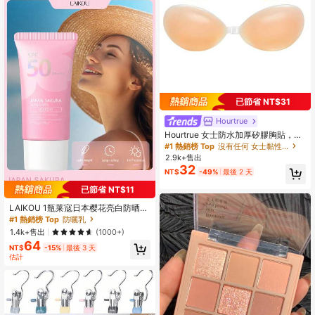
已節省 NT$31
Hourtrue
Hourtrue 女士防水加厚矽膠胸貼，適
合小胸提升與聚攏，婚禮攝影專用，
#1 熱銷榜 Top
沒有任何 女士黏性胸罩
適合伴娘使用
2.9k+售出
32
NT$
-49%
最後 2 天
#1 熱銷榜 Top
防曬乳
已節省 NT$11
回購率高的顧客
幾乎賣完了！
#1 熱銷榜 Top
#1 熱銷榜 Top
防曬乳
防曬乳
LAIKOU 1瓶莱寇日本樱花亮白防晒乳
液，50克 SPF50 PA+++，防水面部
回購率高的顧客
回購率高的顧客
幾乎賣完了！
幾乎賣完了！
及身体防晒霜，有效阻隔紫外线，适
#1 熱銷榜 Top
防曬乳
1.4k+售出
(1000+)
合旅行、露营、徒步、户外活动、海
64
回購率高的顧客
幾乎賣完了！
滩、夏季护肤，女士及女孩礼品套装
NT$
-15%
最後 3 天
估計