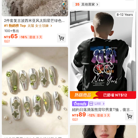
35
其他賣家
4
8-12 Years
2件套复古波西米亚风太阳星芒绿色串
珠毛衣链项链，适合女性日常佩戴和
#1 熱銷榜 Top
太陽 女士項鍊
作为礼物
100+售出
65
NT$
-16%
最後 3 天
估計
已節省 NT$12
Littl
紐約日落滴落熊背印男童T恤，復古休
89
閒兒童短袖T恤
NT$
-12%
最後 3 天
估計