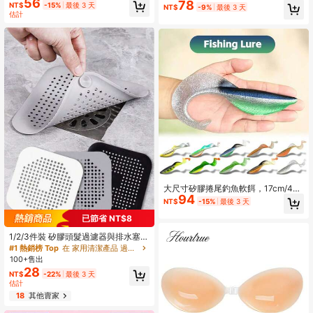
56
78
NT$
-15%
最後 3 天
NT$
-9%
最後 3 天
估計
大尺寸矽膠捲尾釣魚軟餌，17cm/40
94
g，大餌釣魚誘餌，逼真游動動作，適
NT$
-15%
最後 3 天
合遠投，適用於船釣與岸釣
已節省 NT$8
1/2/3件裝 矽膠頭髮過濾器與排水塞，
適用浴缸與淋浴間，防止堵塞與異
#1 熱銷榜 Top
在 家用清潔產品 過濾器、過濾袋和濾紙
味，洗手槽防堵塞過濾器，浴缸淋浴
100+售出
排水塞，排水蓋，污水過濾器，浴室
28
NT$
-22%
最後 3 天
頭髮收集器，廚房浴室居家生活用品
估計
18
其他賣家