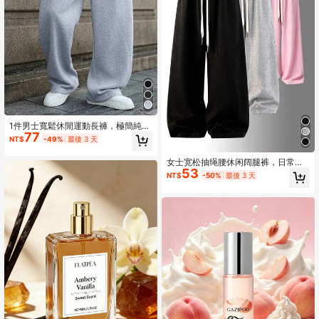
1件男士寬鬆休閒運動長褲，極簡純色
77
寬腿設計，抽繩腰頭，大口袋，適合
NT$
-49%
最後 3 天
日常穿著、散步、工作、戶外活動，
完美父親節送給爸爸的禮物
女士宽松抽绳腰休闲阔腿裤，日常穿
53
着春季运动裤
NT$
-50%
最後 3 天