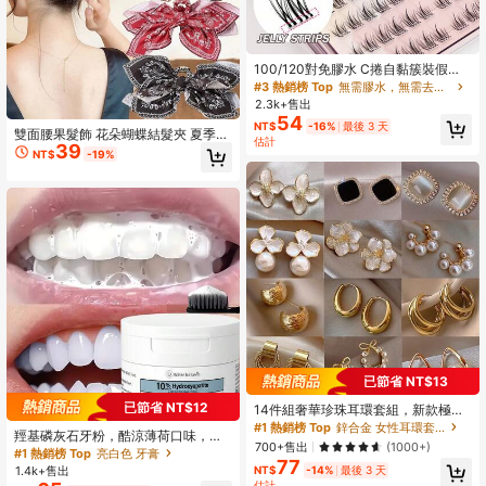
100/120對免膠水 C捲自黏簇裝假睫
毛 預黏式單簇睫毛 10-13mm 柔軟韓
#3 熱銷榜 Top
無需膠水，無需去除劑 單根睫毛
系分段式假睫毛
2.3k+售出
54
NT$
-16%
最後 3 天
雙面腰果髮飾 花朵蝴蝶結髮夾 夏季抓
估計
39
夾 時尚馬尾髮夾
NT$
-19%
已節省 NT$13
已節省 NT$12
14件組奢華珍珠耳環套組，新款極簡
獨特設計優雅女士耳環，送給她的禮
#1 熱銷榜 Top
鋅合金 女性耳環套組
羥基磷灰石牙粉，酷涼薄荷口味，美
物
700+售出
(1000+)
白牙齒，拋光牙齒，深層清潔牙粉，
#1 熱銷榜 Top
亮白色 牙膏
77
適合日常生活與旅行牙齒清潔粉，拋
1.4k+售出
NT$
-14%
最後 3 天
光牙齒，深層清潔牙粉，適合日常生
估計