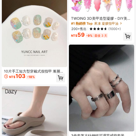
#1 熱銷榜 Top
果凍 凝膠指甲油
回購率高的顧客
#1 熱銷榜 Top
#1 熱銷榜 Top
果凍 凝膠指甲油
果凍 凝膠指甲油
TWOING 3D美甲造型凝膠－DIY美甲
設計雕塑與塑形凝膠，適合彩繪、3D
回購率高的顧客
回購率高的顧客
裝飾與萬聖節美甲，UV LED固化建築
#1 熱銷榜 Top
果凍 凝膠指甲油
200+售出
(1000+)
凝膠美甲延長，不黏手且多用途，熱
59
回購率高的顧客
銷款
NT$
-9%
最後 3 天
10片手工短方型穿戴式假指甲 漸層幻
103
彩果凍底 3D貝殼珍珠海星 手繪金魚
NT$
-18%
美人魚海洋主題 光澤可重複使用 夏季
海灘美甲套裝 女款女孩用
3件套复古钛钢链可调节戒指套装，适