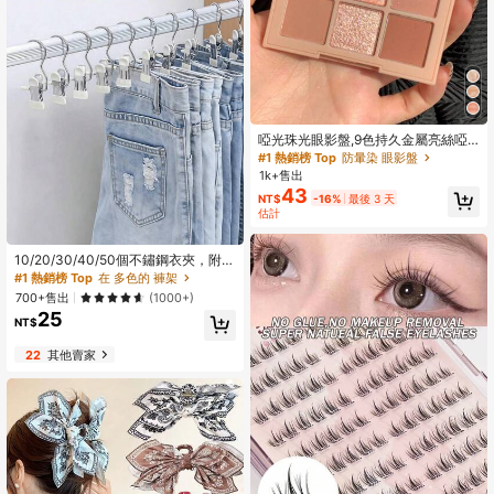
啞光珠光眼影盤,9色持久金屬亮絲啞
光眼影盤彩妝眼影盤
#1 熱銷榜 Top
防暈染 眼影盤
1k+售出
43
NT$
-16%
最後 3 天
估計
10/20/30/40/50個不鏽鋼衣夾，附鉤
子不鏽鋼褲子掛鉤夾，防鏽省空間掛
#1 熱銷榜 Top
在 多色的 褲架
鉤夾，適用於牛仔褲、長褲、裙子、
700+售出
(1000+)
靴子，衣櫥收納、宿舍洗衣與旅行晾
25
曬收納，大學宿舍必需品
NT$
22
其他賣家