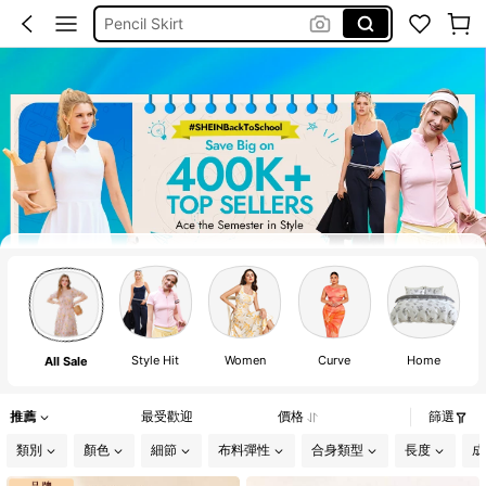
莫代爾長褲
米白色短版西裝外套
洋裝
銀色背心
Care Bears
孕婦裝
Under Armour
Style Hit
Women
Curve
Home
K
All Sale
推薦
最受歡迎
價格
篩選
類別
顏色
細節
布料彈性
合身類型
長度
成