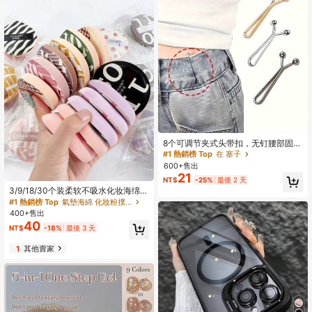
8个可调节夹式头带扣，无钉腰部固定
夹，隐形防漏夹，多功能围巾头带收
#1 熱銷榜 Top
在 塞子
紧工具，可用于收紧袖口、领口、腰
600+售出
带、裤腿
21
NT$
-25%
最後 2 天
3/9/18/30个装柔软不吸水化妆海绵粉
扑，高密度化妆海绵，柔韧耐用，干
#1 熱銷榜 Top
氣墊海綿 化妝粉撲和海綿
湿两用，方便旅行携带（颜色和款式
400+售出
随机）
40
NT$
-18%
最後 3 天
1
其他賣家