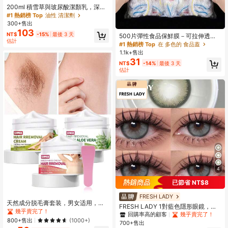
200ml 積雪草與玻尿酸潔顏乳，深層
清潔控油，去除黑頭與收斂毛孔，可
#1 熱銷榜 Top
油性 清潔劑
卸除日常彩妝與防曬，適合敏感肌與
300+售出
油性肌，每日使用
103
NT$
-15%
最後 3 天
500片彈性食品保鮮膜－可拉伸透明
估計
盤子蓋，可重複使用，多功能無味廚
#1 熱銷榜 Top
在 多色的 食品蓋
房保鮮膜，防塵，適用於居家、餐
1.1k+售出
廳、野餐－適合所有盤子尺寸，野餐
31
NT$
-14%
最後 3 天
必備品｜裝飾包裝膜｜可重複使用塑
估計
料膜，食品塑料膜，廚房必需品
4
已節省 NT$8
FRESH LADY
天然成分脱毛膏套装，男女适用，可
FRESH LADY 1對藍色隱形眼鏡，微
用于身体、面部、腋下、腿部脱毛
幾乎賣完了！
妙融合瞳孔，逼真虹膜軟片，適合日
回購率高的顧客
幾乎賣完了！
常佩戴、派對、純欲風妝容，年戴，1
800+售出
(1000+)
700+售出
4.50mm