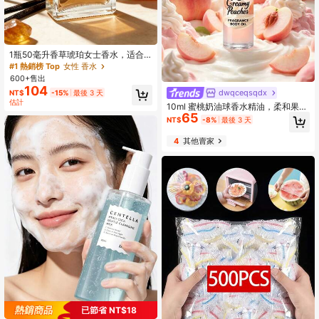
1瓶50毫升香草琥珀女士香水，适合
室内外空气清新，持久留香，散发自
#1 熱銷榜 Top
女性 香水
然清新迷人香气，融合优雅的茉莉、
600+售出
香草和琥珀香调。适用于约会、派
104
dwqceqsqdx
NT$
-15%
最後 3 天
对、聚会、节日、居家、酒店和办公
估計
等场合，是馈赠亲友的理想之选。
10ml 蜜桃奶油球香水精油，柔和果
65
香，獨特不刺鼻，適合旅行、約會、
NT$
-8%
最後 3 天
派對
4
其他賣家
已節省 NT$18