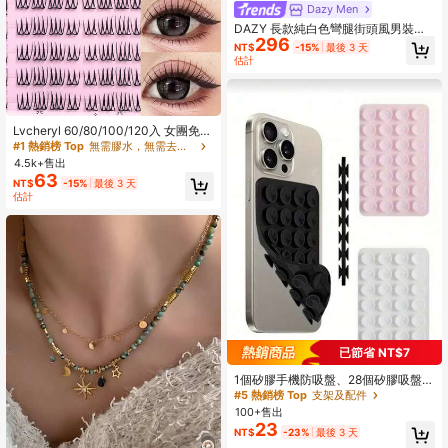
Dazy Men
DAZY 長款純白色彎腿街頭風男裝長
296
褲
NT$
-15%
最後 3 天
估計
#1 熱銷榜 Top
無需膠水，無需去除劑 單根睫毛
回購率高的顧客
幾乎賣完了！
#1 熱銷榜 Top
#1 熱銷榜 Top
無需膠水，無需去除劑 單根睫毛
無需膠水，無需去除劑 單根睫毛
Lvcheryl 60/80/100/120入 女團免膠
假睫毛 - 超薄自黏式睫毛接長 C捲，
回購率高的顧客
回購率高的顧客
幾乎賣完了！
幾乎賣完了！
無需膠水，自然外觀，適合初學者 DI
4.5k+售出
#1 熱銷榜 Top
無需膠水，無需去除劑 單根睫毛
Y 睫毛，派對長效持妝，柔軟質感睫
63
回購率高的顧客
幾乎賣完了！
NT$
-15%
最後 3 天
毛彩妝
估計
已節省 NT$7
1個矽膠手機防吸盤、28個矽膠吸盤
（自黏吸盤墊）、手機防貼、手機行
#5 熱銷榜 Top
支架及配件
動電源吸盤墊（相容於、Android手
100+售出
機）、生日禮物、給家人/朋友的手機
23
NT$
-23%
最後 3 天
支架、手機架、手機配件