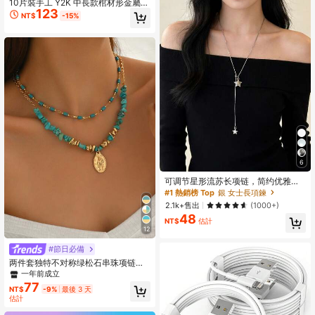
10片裝手工 Y2K 中長款棺材形金屬銀
123
綠色亮片壓克力穿戴甲套組，亮面全
NT$
-15%
覆蓋假指甲，三葉草圖案綠色水鑽珍
珠飾邊，酷感奢華美甲片，適合女性
女孩日常、返校、派對禮物
#1 熱銷榜 Top
銀 女士長項鍊
6
回購率高的顧客
#1 熱銷榜 Top
#1 熱銷榜 Top
銀 女士長項鍊
銀 女士長項鍊
可调节星形流苏长项链，简约优雅女
士毛衣链
回購率高的顧客
回購率高的顧客
#1 熱銷榜 Top
銀 女士長項鍊
2.1k+售出
(1000+)
48
回購率高的顧客
NT$
估計
12
#節日必備
两件套独特不对称绿松石串珠项链，
金合金吊坠项链，时尚女式首饰，适
一年前成立
合日常佩戴、派对、音乐节等场合。
77
NT$
-9%
最後 3 天
链长可调节。
估計