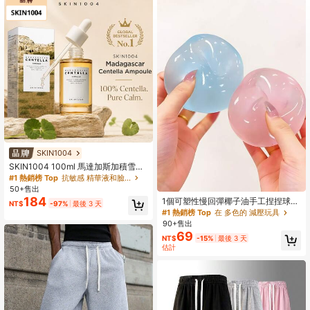
SKIN1004
SKIN1004 100ml 馬達加斯加積雪草
深層修復精華液，保濕修復，面部精
#1 熱銷榜 Top
抗敏感 精華液和臉部護理
華，不刺激，面部護理，男女皆宜，
50+售出
日夜使用
184
1個可塑性慢回彈椰子油手工捏捏球，
NT$
-97%
最後 3 天
紓壓玩具，指尖玩具，手部壓力緩
#1 熱銷榜 Top
在 多色的 減壓玩具
解，復活節玩具，捏捏玩具，壓力緩
90+售出
解玩具，焦慮與放鬆，派對禮物，禮
69
NT$
-15%
最後 3 天
物袋填充獎品，生日，柔軟可擠壓玩
估計
具