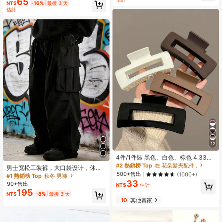
65
NT$
-16%
最後 3 天
活與旅行牙齒清潔粉，無氟
估計
12
4件/1件裝 黑色、白色、棕色 4.33英
吋/11公分 正方形大號塑膠髮夾，度假
#2 熱銷榜 Top
在 花朵髮夾配件 .
男士宽松工装裤，大口袋设计，休闲
造型洗髮用夏季抓夾髮飾，Clean Girl
500+售出
日常穿着长裤
(1000+)
#1 熱銷榜 Top
秋冬 男褲
風格
33
90+售出
NT$
估計
195
NT$
-8%
最後 3 天
10
其他賣家