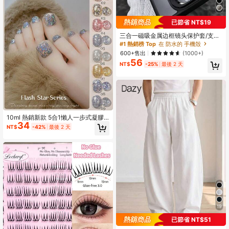
已節省 NT$19
三合一磁吸金属边框镜头保护套/支架
手机壳，适用于 16/16 Pro/16 Pro Ma
#1 熱銷榜 Top
在 防水的 手機殼
x/15/15 Pro/15 Pro Max/14/14 Pro/1
600+售出
(1000+)
4 Pro Max/13/13 Pro/13 Pro Max/1
56
2/12 Pro/12 Pro Max/11。亚克力防摔
NT$
-25%
最後 2 天
硬质后盖。防水、防震、防刮。
10ml 熱銷新款 5合1懶人一步式凝膠
34
指甲油 星河碎鑽閃亮凝膠指甲油 202
NT$
-42%
最後 2 天
6夏季新款 美白閃光反光細閃亮片美
甲美甲用品
19
已節省 NT$51