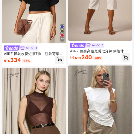
12
AiiRZ
AiiRZ
AiiRZ 修身高腰寬腿七分褲 俐落休閒
AiiRZ 抓皺收腰短版T恤，短款荷葉袖
辦公室夏季春季褲
240
與貼身腰帶設計，休閒夏季上衣
NT$
-48%
334
NT$
-15%