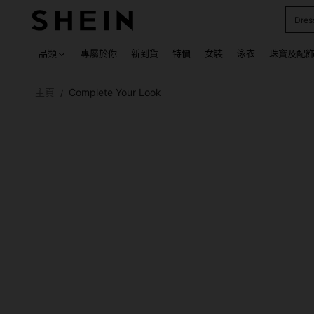
Care
Use up
品類
專屬於你
新到貨
特價
女裝
泳衣
珠寶及配
主頁
Complete Your Look
/