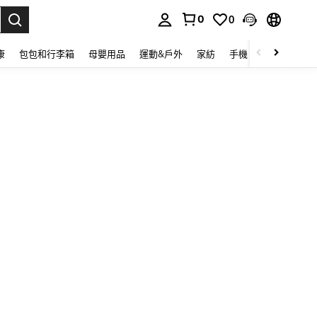
0
0
lect.
康
包包和行李箱
母嬰用品
運動&戶外
家紡
手機 & 手機配件