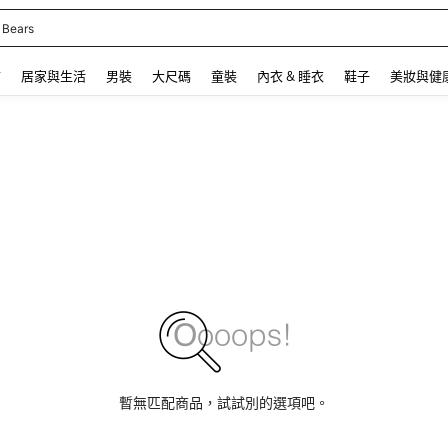
 Bears
 and down arrow keys to navigate search 最近搜尋 and 搜索發現. Press Enter to se
飾
居家與生活
男裝
大尺碼
童裝
內衣 & 睡衣
鞋子
美妝與健
暫無匹配商品，試試別的選項吧。