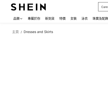
Care
Use up
品類
專屬於你
新到貨
特價
女裝
泳衣
珠寶及配
主頁
Dresses and Skirts
/