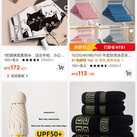
10
已節省 NT$1
1把猫咪图案雨伞，适合学校、办公
10/20/40/60/100 件套防滑涂层衣
室、家庭、旅行，男孩情人节爱心图
架，莫兰迪色系，豪华家居使用
100+售出
(1000+)
#1 熱銷榜 Top
在 黑色 標準衣架
案，夏季降温，海滩，旅行，春夏精
100+售出
(1000+)
172
选，伴娘礼物，房间，卧室装饰，海
NT$
估計
113
滩，旅行，男士，女士，度假，可爱
NT$
-1%
2
其他賣家
小物，母亲节礼物，卧室装饰，花
园，厨房装饰，夏季，海滩，旅行必
备，房间装饰，软萌，毕业季，户
外，花园，旅行必备，便携必备，海
滩必备，毕业季，毕业典礼，毕业礼
物，毕业礼物，毕业礼物，毕业礼
物，祝贺毕业，祝贺毕业，优秀毕业
生，毕业典礼，毕业派对，户外必
备，旅行便携，徒步旅行必备，露营
必备，便携工具，夏季必备，夏季便
携，雨伞/折叠伞/旅行雨伞/防风伞/折
叠伞/雨伞/自动伞/防紫外线伞/遮阳伞/
雨伞