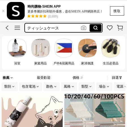
motf
時尚購物-SHEIN APP
×
stickers
獲取
更多專屬折扣和額外優惠，盡在SHEIN·APP網路商店！
(8,699)
ダイヤモンドアート
ティッシュケース
زينه رمضان
motf
浴室
家庭用品
戶外&花園用品
家清個護
生活必需品
推薦
最受歡迎
價格
篩選
類別
包含電池
顏色
風格
類型
場合
電源