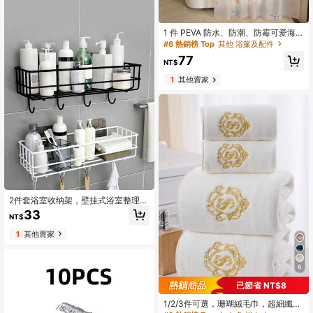
1 件 PEVA 防水、防潮、防霉可爱海
星图案浴帘带金属挂钩（80*180cm/
#6 熱銷榜 Top
其他 浴簾及配件
150*180cm/180*180cm/180*200c
77
m/200*200cm），附带 12 个浴帘环
NT$
房间装饰浴室配件返校浴室装饰
1
其他賣家
2件套浴室收纳架，壁挂式浴室整理架
（无孔），铁艺浴室壁挂式洗漱用品
33
NT$
架，家居浴室装饰，浴室收纳整理
架，秋季装饰，返校季装饰
1
其他賣家
6
#3 熱銷榜 Top
在 白色 浴巾
已節省 NT$8
回購率高的顧客
#3 熱銷榜 Top
#3 熱銷榜 Top
在 白色 浴巾
在 白色 浴巾
1/2/3件可選，珊瑚絨毛巾，超細纖維