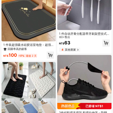
1 件自动牙膏分配器带牙刷架壁挂式
浴室和厨房工具（随机颜色）家居浴
60+售出
室装饰秋季装饰返校
63
NT$
1 件装超强吸水硅胶浴室地垫 - 超强
防滑、速干、奢华柔软 - 适用于浴
回購率高的顧客
4
其他賣家
缸、淋浴房和室外入口，时尚设计提
100
升家居和秋季浴室装饰，可用作浴室
NT$
-17%
最後 2 天
地毯、户外地垫、门垫、秋季浴室配
件、返校季入口装饰
#6 熱銷榜 Top
鞋彈力
已節省 NT$1
回購率高的顧客
#6 熱銷榜 Top
#6 熱銷榜 Top
鞋彈力
鞋彈力
2件組鞋撐支撐架 鞋撐拉伸器－防變