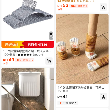
純色刺繡 1件浴巾或 1件毛巾，蓬鬆刺
回購率高的顧客
回購率高的顧客
繡家用毛巾或浴巾，柔軟，情侶款，
53
#3 熱銷榜 Top
在 白色 浴巾
NT$
-13%
最後 2 天
適用於浴室、酒店、返校、旅行、家
回購率高的顧客
估計
居必需品，毛巾，護膚
已節省 NT$16
10 件防滑塑膠塗層衣架，成人衣架，
適合家庭宿舍洗衣房
100+售出
(1000+)
94
NT$
-15%
最後 2 天
估計
4 件装爪形图案防滑桌腿套，可爱椅
子脚垫，适合家庭使用
60+售出
41
NT$
2
其他賣家