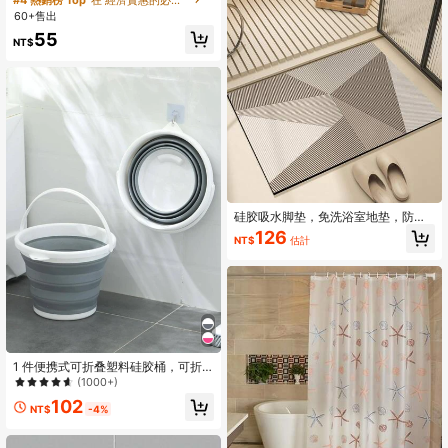
供展示效果
60+售出
55
NT$
硅胶吸水脚垫，免洗浴室地垫，防滑
垫，可裁剪浴室地垫，玄关门垫
126
NT$
估計
1 件便携式可折叠塑料硅胶桶，可折
叠洗车盆，大容量钓鱼桶，家用储水
(1000+)
桶家居浴室装饰秋季装饰返校
102
NT$
-4%