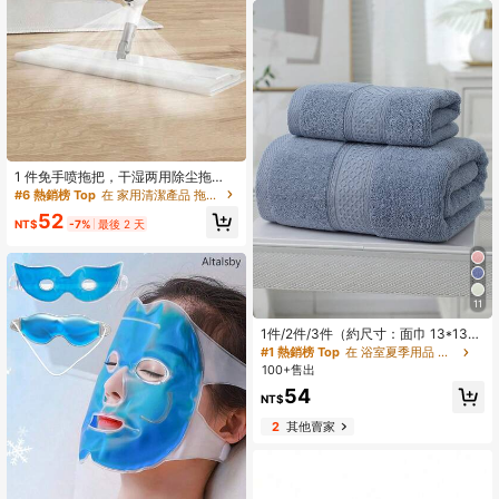
1 件免手喷拖把，干湿两用除尘拖
把，适用于浴室、客厅、厨房、卧
#6 熱銷榜 Top
在 家用清潔產品 拖把和拖把套裝
室、家用清洁工具，可更换拖把头
52
NT$
-7%
最後 2 天
11
1件/2件/3件（約尺寸：面巾 13*13英
吋 + 手巾 13*29英吋 + 浴巾 28*55英
#1 熱銷榜 Top
在 浴室夏季用品 浴室毛巾
吋）夏季輕量透氣純棉鑽石緞帶設計
100+售出
吸水面部洗漱家用柔軟親膚梳理棉浴
54
巾浴室用品
NT$
2
其他賣家