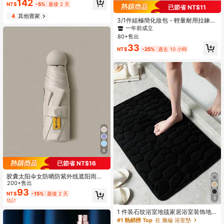
142
装饰，卧室装饰，海滩，旅行，男士
NT$
-5%
最後 2 天
已節省 NT$11
适用，女士适用，度假，可爱小物，
4
其他賣家
母亲节礼物，卧室装饰，花园，厨房
3/1件組極簡化妝包－輕量耐用拉鍊旅
装饰，夏季，海滩，旅行必备，房间
行收納袋，附可調式肩帶，多功能便
一年前成立
装饰，软萌玩具，毕业季礼物
攜網格透明洗漱包、化妝收納袋，簡
80+售出
約拉鍊收納袋
33
NT$
-25%
過去 10 小時
6
已節省 NT$16
胶囊太阳伞女防晒防紫外线遮阳雨伞
二合一迷你五折超轻小巧便携适用于
200+售出
学校、办公室、家庭、旅行、返校用
93
#1 熱銷榜 Top
在 滌綸 浴室墊
NT$
-15%
最後 2 天
品情人节、情人婚礼、生日
5
估計
回購率高的顧客
#1 熱銷榜 Top
#1 熱銷榜 Top
在 滌綸 浴室墊
在 滌綸 浴室墊
1 件装石纹浴室地毯家居浴室装饰地
毯户外地毯门垫秋季装饰浴室配件返
回購率高的顧客
回購率高的顧客