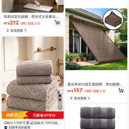
简易浴室垃圾桶，壁挂式大容量垃圾
桶，具有防水承重功能，适用于家庭
212
NT$
-3%
最後 2 天
和卫生间家居浴室装饰浴室收纳秋季
装饰返校
2
其他賣家
遮光率90%园艺遮阳网，带扣眼网
布，适用于植物覆盖/露台遮阳/花园凉
157
NT$
-13%
最後 2 天
棚/温室/车棚/狗屋，咖啡棕色
2
其他賣家
6
已節省 NT$10
QIBHI 1/3件可選 緹花歐式 100%純棉
毛圈浴巾，可選1件浴巾或1件毛巾，
回購率高的顧客