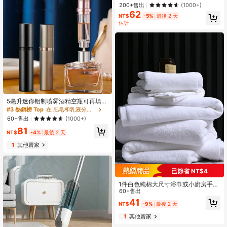
校入口装饰
#1 熱銷榜 Top
在 滌綸 浴室墊
200+售出
(1000+)
62
回購率高的顧客
NT$
-5%
最後 2 天
估計
5毫升迷你铝制喷雾酒精空瓶可再填充
便携式香水雾化器液体容器适用于化
#3 熱銷榜 Top
在 肥皂和乳液分配器及分配瓶
妆品旅行家居浴室装饰秋季装饰返校
60+售出
(1000+)
81
NT$
-4%
最後 2 天
1
其他賣家
已節省 NT$4
1件白色純棉大尺寸浴巾或小廚房手
巾，男女皆宜，四季適用，吸水快且
60+售出
易乾，適合浴室、飯店、旅行、派
41
NT$
-9%
最後 2 天
對、節日禮物、美容院、學校及居家
使用
1
其他賣家