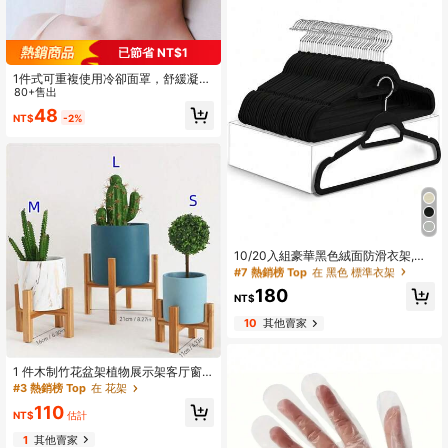
已節省 NT$1
1件式可重複使用冷卻面罩，舒緩凝膠
面罩，緩解疲勞，助眠，適合日常使
80+售出
用，凝膠冰敷眼罩，冷卻冰敷眼罩/面
48
NT$
-2%
罩
#7 熱銷榜 Top
在 黑色 標準衣架
回購率高的顧客
#7 熱銷榜 Top
#7 熱銷榜 Top
在 黑色 標準衣架
在 黑色 標準衣架
10/20入組豪華黑色絨面防滑衣架,超
薄節省空間,重型旋轉黑色掛鉤適用於
回購率高的顧客
回購率高的顧客
衣物,西裝,上衣,領帶,襯衫,裙子和褲子
#7 熱銷榜 Top
在 黑色 標準衣架
180
收納
NT$
回購率高的顧客
10
其他賣家
1 件木制竹花盆架植物展示架客厅窗
台花架桌面花架不含花盆
#3 熱銷榜 Top
在 花架
110
NT$
估計
1
其他賣家