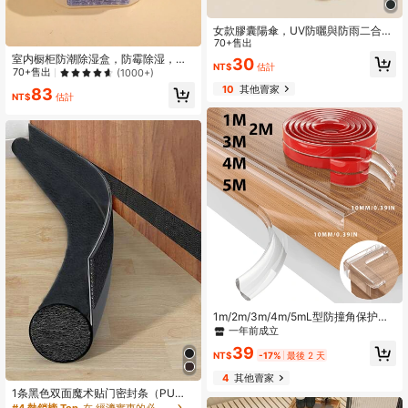
女款膠囊陽傘，UV防曬與防雨二合
一，迷你5折超輕量便攜，戶外UPF5
70+售出
0+防水防曬雨傘，度假禮物首選，時
室内橱柜防潮除湿盒，防霉除湿，干
30
NT$
估計
尚便攜傘，新穎設計，輕量膠囊迷你
燥剂，空气清新剂，1个装，适用于学
70+售出
(1000+)
陽傘，UV防曬與防雨，可折疊附收納
校、办公室、家庭、旅行、春夏精
10
其他賣家
83
袋，適用於學校、辦公室、居家、旅
选、伴娘礼物、房间、卧室装饰、海
NT$
估計
行、戶外、花園，旅行必備
滩、旅行、男士、女士、度假、可爱
小物、母亲节礼物、卧室装饰、花
园、厨房装饰、夏季、海滩、旅行必
备、房间装饰、软萌玩具、毕业季
1m/2m/3m/4m/5mL型防撞角保护条
桌角保护条家具防护装置|防撞角和边
一年前成立
缘保险杠家具壁炉角边保险杠
39
NT$
-17%
最後 2 天
4
其他賣家
1条黑色双面魔术贴门密封条（PU革
+泡沫管），产品本身有纹理，主图仅
#4 熱銷榜 Top
在 經濟實惠的必需品 家具保護