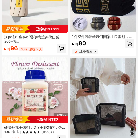
已節省 NT$11
1件/2件裝奢華幾何圖案手巾套組，超
迷你流行多色折叠便携式迷你口袋伞
柔軟、高吸水、快乾，黑白灰配色，
多功能防紫外线折叠伞便携式 UPF50
200+售出
80
NT$
適用於浴室、泳池、居家裝飾
+ 防晒伞适用于日常户外探险旅行运
96
NT$
-10%
最後 2 天
动沙滩野餐露营适用于学校、办公
2
其他賣家
室、家庭、旅行
已節省 NT$7
硅胶鲜花干燥剂，DIY干花制作，鲜花
保鲜，玫瑰花硅胶粉，500克/瓶，返
100+售出
(1000+)
校用品，春夏精选，伴娘礼物，房间