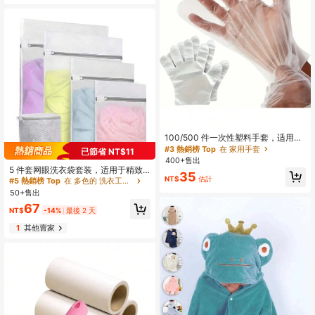
100/500 件一次性塑料手套，适用于
烹饪、食品制备、食品服务、家庭和
#3 熱銷榜 Top
在 家用手套
已節省 NT$11
餐厅使用、染发、清洁用品、家用工
400+售出
具、圣诞用品、厨房、浴室、家居、
5 件套网眼洗衣袋套装，适用于精致
35
家居用品
衣物、胸罩、袜子、内衣、婴儿衣
NT$
估計
#5 熱銷榜 Top
在 多色的 洗衣工具配件
物、旅行收纳袋
50+售出
67
NT$
-14%
最後 2 天
1
其他賣家