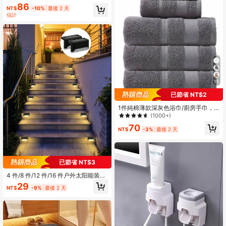
純棉柔軟面巾，浴巾，沙灘巾，親膚
86
NT$
-10%
最後 2 天
柔軟浴室毛巾，適用於浴室、飯店、
估計
學校、返校季、居家必需品，毛巾，
護膚
13
已節省 NT$2
1件純棉薄款深灰色浴巾/廚房手巾，
極簡純色，男女通用，適合四季，快
(1000+)
乾吸水，適用於浴室、假期禮物、學
70
校、戶外旅行、居家或海灘使用
NT$
-3%
最後 2 天
已節省 NT$3
4 件/8 件/12 件/16 件户外太阳能装饰
灯、1 个 LED 白光/暖光、甲板灯 - 黑
29
NT$
-9%
最後 2 天
色/白色外壳、壁灯、户外花园栅栏
灯、景观露台太阳能楼梯灯万圣节圣
诞节感恩节礼物