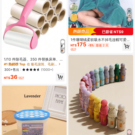
7
已節省 NT$9
1件珊瑚绒柔软吸水不掉毛连帽可爱卡
175
通可穿戴斗篷披肩泳衣珊瑚绒浴巾浴
NT$
-5%
最後 2 天
袍 70*140cm 或 1件加大码90*150c
#1 熱銷榜 Top
在 黏毛滾筒、毛刷和除毛器
估計
m 斗篷披肩泳衣珊瑚绒浴巾浴袍
回購率高的顧客
#1 熱銷榜 Top
#1 熱銷榜 Top
在 黏毛滾筒、毛刷和除毛器
在 黏毛滾筒、毛刷和除毛器
1/10 件除毛器、350 件替换床单、地
毯清洁滚筒、便携式宠物毛发去除工
回購率高的顧客
回購率高的顧客
具，适用于衣服、床上用品、客厅家
#1 熱銷榜 Top
在 黏毛滾筒、毛刷和除毛器
300+售出
(1000+)
具、卧室、汽车地毯、汽车座椅、汽
回購率高的顧客
36
车内饰细节
NT$
估計