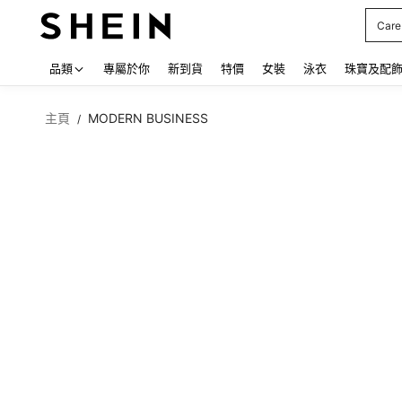
Care
Use up
品類
專屬於你
新到貨
特價
女裝
泳衣
珠寶及配
主頁
MODERN BUSINESS
/