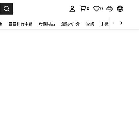
0
0
lect.
康
包包和行李箱
母嬰用品
運動&戶外
家紡
手機 & 手機配件