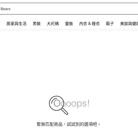
 Bears
 and down arrow keys to navigate search 最近搜尋 and 搜索發現. Press Enter to se
飾
居家與生活
男裝
大尺碼
童裝
內衣 & 睡衣
鞋子
美妝與健
暫無匹配商品，試試別的選項吧。