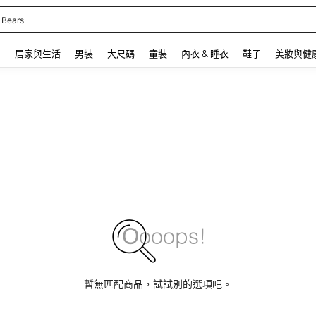
 Bears
 and down arrow keys to navigate search 最近搜尋 and 搜索發現. Press Enter to se
飾
居家與生活
男裝
大尺碼
童裝
內衣 & 睡衣
鞋子
美妝與健
暫無匹配商品，試試別的選項吧。