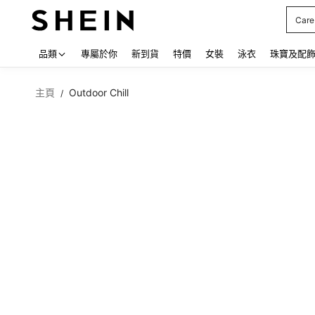
Care
Use up
品類
專屬於你
新到貨
特價
女裝
泳衣
珠寶及配
主頁
Outdoor Chill
/