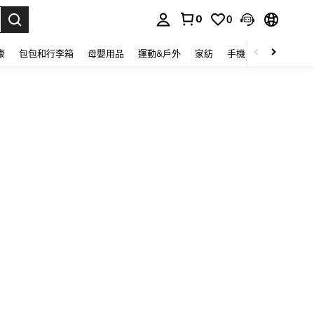
0
0
lect.
康
包包和行李箱
母嬰用品
運動&戶外
家紡
手機 & 手機配件