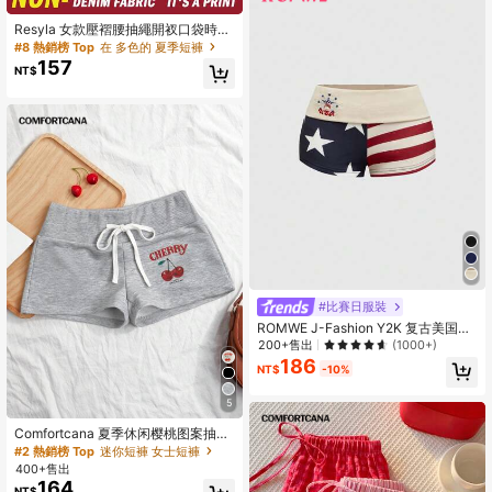
Resyla 女款壓褶腰抽繩開衩口袋時尚
短褲
#8 熱銷榜 Top
在 多色的 夏季短褲
157
NT$
#比賽日服裝
ROMWE J-Fashion Y2K 复古美国独
立日美国辣妹低腰迷你短裤，印有国
200+售出
(1000+)
旗图案，女款
186
NT$
-10%
5
Comfortcana 夏季休闲樱桃图案抽绳
腰修身短裤
#2 熱銷榜 Top
迷你短褲 女士短褲
400+售出
164
NT$