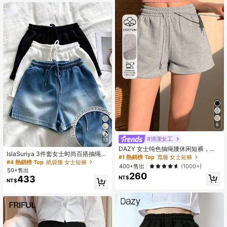
6
#清潔女工
13
DAZY 女士纯色抽绳腰休闲短裤，适
IslaSuriya 3件套女士时尚百搭抽绳腰
合夏季毛衣短裤
#1 熱銷榜 Top
寬腿 女士短褲
开衩短裤套装
#4 熱銷榜 Top
紙袋腰 女士短褲
400+售出
(1000+)
50+售出
260
433
NT$
NT$