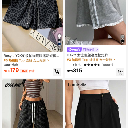
7
#輕盈棉
DAZY 女士蕾丝边宽松短裤
Resyla Y2K豹纹抽绳阔腿运动短裤，
复古美式豹纹休闲短裤，韩版宽松高
#3 熱銷榜 Top
紙袋腰 女士短褲
#5 熱銷榜 Top
直腿 女士短褲
腰抽绳豹纹短裤，通勤居家豹纹休闲
100+售出
400+售出
(1000+)
短裤，性感豹纹抽绳弹力腰阔腿休闲
179
315
NT$
-15%
估計
NT$
短裤，夏季薄款高腰显瘦A字豹纹宽松
休闲短裤