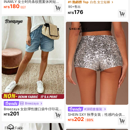
休闲百搭日常短裤
INAWLY 女士时尚条纹图案休闲短
#1 熱銷榜 Top
白色 女士短褲
180
裤，适合夏季派对和日常穿着
90+售出
NT$
估計
176
NT$
Breezaya
Breezaya 女款彈性腰口袋牛仔印花
#演唱會服裝
201
休閒短褲
SHEIN SXY 秋季女装；性感约会俱乐
NT$
202
部高弹力银珠超低腰短裤；女士纯银
NT$
-33%
闪亮亮片紧身超级短裤，非常适合约
会之夜、单身派对、鸡尾酒会、圣诞