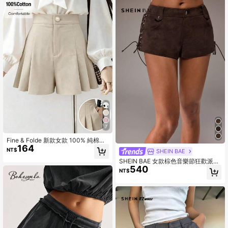
派对和其他迷人的夜晚活动
7
Fine & Folde 新款女款 100% 純棉梭
164
織壓褶 A 字版型前拉鍊後鬆緊腰修身
NT$
SHEIN BAE
中腰短褲，百搭舒適優雅日常短褲
SHEIN BAE 女款棕色音樂節狂歡派對
540
鉚釘高街側綁帶時尚短褲，棕色做舊
NT$
水洗PU短褲，性感風格，適合外出、
派對、返校及各種場合，鄉村音樂節
棕色短褲