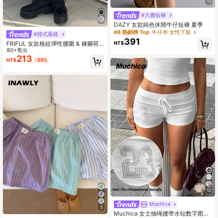
12
#大膽短褲
DAZY 女款純色休閒牛仔短褲 夏季
#8 熱銷榜 Top
牛仔布 女性下裝
#韓式風格
391
FRIFUL 女款格紋彈性腰圍 & 褲腳荷
NT$
葉邊飾邊休閒七分褲 夏季
80+售出
213
NT$
-35%
12
Muchica
5
Muchica 女士抽绳腰带水钻数字图案