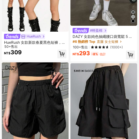
#輕盈棉
DAZY 女款純色抽繩腰口袋寬鬆 5 吋
HueRush
內縫短褲 校園風
#6 熱銷榜 Top
直腿 女士短褲
HueRush 女款新款春夏黑色短褲，Y
2K風格，適合外出，完美適用於派
50+售出
100+售出
(1000+)
對、音樂節和酒吧聚會，休閒或日常
309
293
NT$
NT$
-8%
估計
穿著