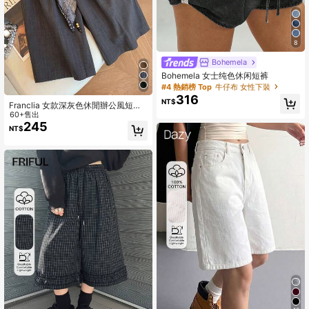
8
Bohemela
Bohemela 女士纯色休闲短裤
#4 熱銷榜 Top
牛仔布 女性下裝
316
NT$
Franclia 女款深灰色休閒辦公風短
褲，時尚度假戶外活動適用，春夏款
60+售出
245
NT$