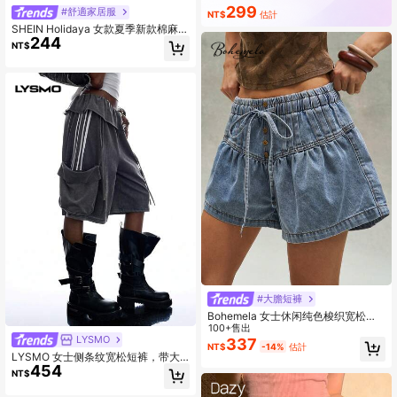
6.6M 訂閱
299
#舒適家居服
NT$
估計
SHEIN Holidaya 女款夏季新款棉麻度
244
假休閒風卡其色抽繩捲邊短褲，採用
NT$
棉麻紋理面料，配有彈性腰抽繩設計
與捲邊細節，兼具隨性舒適與俐落優
雅，適合日常出遊、度假或輕便休閒
場合，是休閒抽繩短褲、卡其優雅
褲、寬鬆顯瘦褲中的百搭單品
#大膽短褲
Bohemela 女士休闲纯色梭织宽松牛
仔短裤
100+售出
LYSMO
337
NT$
-14%
估計
LYSMO 女士侧条纹宽松短裤，带大
454
口袋
NT$