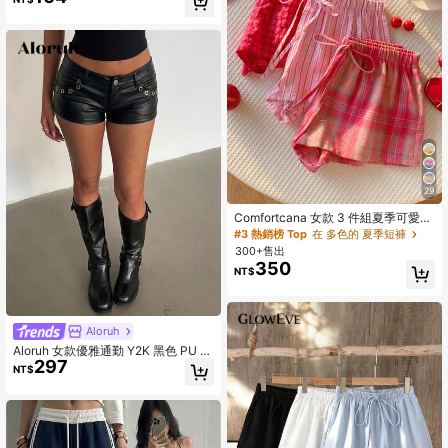
29
Comfortcana 女款 3 件組夏季可愛粉
色格紋短褲套裝，抽繩腰格紋休閒
#3 熱銷榜 Top
在 多色的 夏季短褲
款，百搭海灘野餐度假穿搭，Y2K 風
300+售出
格
350
NT$
Aloruh
Aloruh 女款優雅通勤 Y2K 黑色 PU 短
297
褲，辣妹風，休閒日常穿搭，音樂
NT$
節、演唱會適用