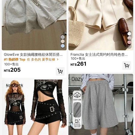
11
GlowEve 女款抽繩腰格紋休閒百搭日
Franclia 女士法式简约时尚纯色杏色
常外出短褲
梭织短裤，休闲通勤风，配腰带；复
100+售出
#1 熱銷榜 Top
在 多色的 夏季短褲
古高腰A字阔腿；优雅女士短裤；休闲
261
100+售出
NT$
女士短裤；优雅；女士夏季；休闲
205
NT$
裤；杏色短裤；夏季短裤