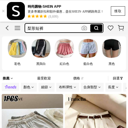
motf
時尚購物-SHEIN APP
×
romwe
獲取
更多專屬折扣和額外優惠，盡在SHEIN·APP網路商店！
(8,699)
shorts
梨形短裤
ショートパンツ
motf
彩色
黑與白
紅白色
藍白色
黑色
推薦
最受歡迎
價格
篩選
顏色
細節
布料彈性
合身類型
長度