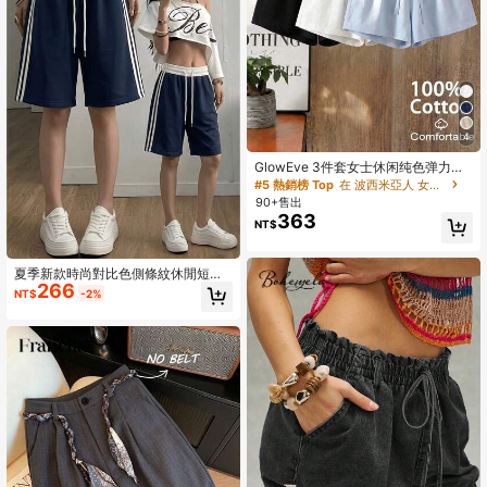
4
GlowEve 3件套女士休闲纯色弹力腰
抽绳宽松短裤套装，适合日常穿着，
#5 熱銷榜 Top
在 波西米亞人 女性下裝
棉质夏季短裤，女士家居服短裤，舒
90+售出
适短裤，弹力腰抽绳短裤，女士棉质
363
NT$
短裤，女士夏季短裤，3件套短裤，女
士休闲短裤
夏季新款時尚對比色側條紋休閒短
266
褲，中性寬鬆版型學院風百慕達運動
NT$
-2%
短褲