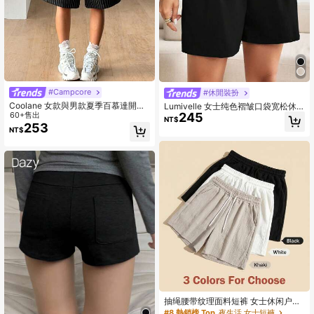
#Campcore
#休閒裝扮
Coolane 女款與男款夏季百慕達開襠
Lumivelle 女士纯色褶皱口袋宽松休
褲
60+售出
245
闲短裤
NT$
253
NT$
抽绳腰带纹理面料短裤 女士休闲户外
运动宽松短裤 夏季
#8 熱銷榜 Top
夜生活 女士短褲