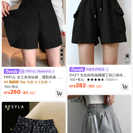
5
#健身房服裝
FRIFUL Weekend
DAZY 女款純色抽繩腰工裝口袋休閒
FRIFUL 女士灰色短裙，通勤风格，春
寬鬆短褲校園風
100+售出
(1000+)
夏
#2 熱銷榜 Top
包裹 女士短褲
282
NT$
-12%
估計
100+售出
260
NT$
-8%
估計