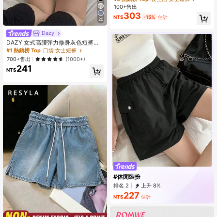
100+售出
303
NT$
-15%
估計
20
Dazy
DAZY 女式高腰弹力修身灰色短裤秋
季
#1 熱銷榜 Top
口袋 女士短褲
700+售出
(1000+)
241
NT$
#休閒裝扮
排名 2
上升 8%
227
NT$
估計