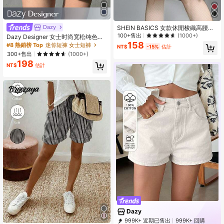
Dazy
SHEIN BASICS 女款休閒梭織高腰寬
腿百慕達短褲，附工裝口袋，黑色長
100+售出
(1000+)
Dazy Designer 女士时尚宽松纯色短
褲
158
裤，腰部抽绳设计，夏季毛衣短裤
#8 熱銷榜 Top
迷你短褲 女士短褲
NT$
-15%
估計
300+售出
(1000+)
198
NT$
估計
Dazy
999K+ 近期已售出
999K+ 回購