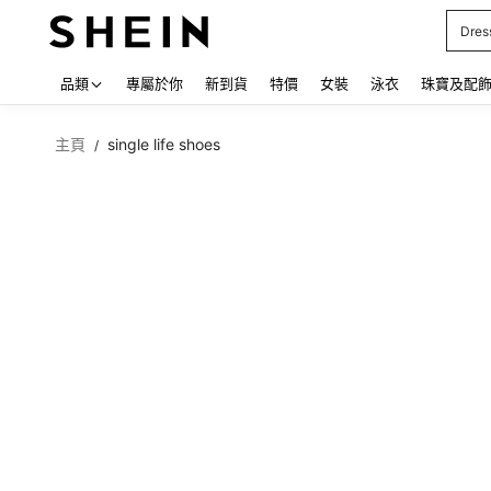
Care
Use up
品類
專屬於你
新到貨
特價
女裝
泳衣
珠寶及配
主頁
single life shoes
/