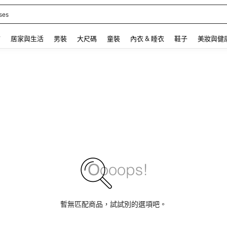
 Bears
 and down arrow keys to navigate search 最近搜尋 and 搜索發現. Press Enter to se
飾
居家與生活
男裝
大尺碼
童裝
內衣 & 睡衣
鞋子
美妝與健
暫無匹配商品，試試別的選項吧。