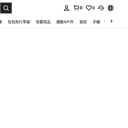
0
0
lect.
康
包包和行李箱
母嬰用品
運動&戶外
家紡
手機 & 手機配件